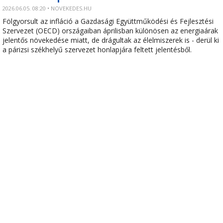
2026.06.05. 08:20 • NOVEKEDES.HU
Fölgyorsult az infláció a Gazdasági Együttműködési és Fejlesztési
Szervezet (OECD) országaiban áprilisban különösen az energiaárak
jelentős növekedése miatt, de drágultak az élelmiszerek is - derül ki
a párizsi székhelyű szervezet honlapjára feltett jelentésből.