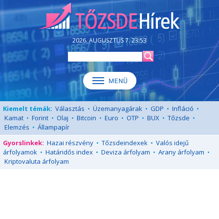
2026. AUGUSZTUS 7. 23:53
Kiemelt témák:
Választás
•
Üzemanyagárak
•
GDP
•
Infláció
•
Kamat
•
Forint
•
Olaj
•
Bitcoin
•
Euro
•
OTP
•
BUX
•
Tőzsde
•
Elemzés
•
Állampapír
Gyorslinkek:
Hazai részvény
•
Tőzsdeindexek
•
Valós idejű
árfolyamok
•
Határidős index
•
Deviza árfolyam
•
Arany árfolyam
•
Kriptovaluta árfolyam