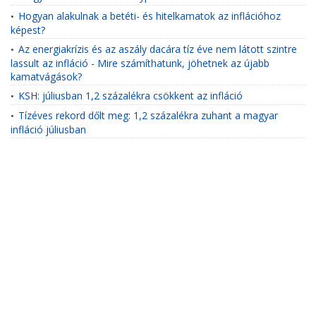
Hogyan alakulnak a betéti- és hitelkamatok az inflációhoz
•
képest?
Az energiakrízis és az aszály dacára tíz éve nem látott szintre
•
lassult az infláció - Mire számíthatunk, jöhetnek az újabb
kamatvágások?
KSH: júliusban 1,2 százalékra csökkent az infláció
•
Tízéves rekord dőlt meg: 1,2 százalékra zuhant a magyar
•
infláció júliusban