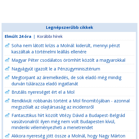
Legnépszerűbb cikkek
Elmúlt 24 óra
|
Korábbi hírek
Soha nem látott krízis a Molnál: kiderült, mennyi pénzt
kaszáltak a történelmi leállás ellenére
Magyar Péter csodálatos örömhírt közölt a magyarokkal
Nagyágyút igazolt le a Pénzügyminisztérium
Megtorpant az áremelkedés, de sok eladó még mindig
durván túlárazza eladó ingatlanát
Brutális nyereséget ért el a Mol
Rendkívüli: robbanás történt a Mol finomítójában - azonnal
megszólalt az olajtársaság az incidensről
Fantasztikus hírt közölt Vitézy Dávid a Budapest-Belgrád
vasútvonalról: ilyen még nem volt Budapesten kívül,
mindenki véleményezheti a menetrendet
Akkora nyereség jött össze a Molnál, hogy Nagy Márton