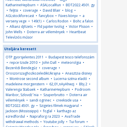
KatharineHepburn
•
ASALocalRun
•
BDT2022.4501. gy
•
feljtsi
•
coverage
•
David Blair
•
blog
•
AGLstockforecast
•
fancybox
•
Füves könyv
•
a
verseny vege
•
149(1)
•
Carlos Rodon
•
Bohc a falon
•
Allianz djfizets
•
Fld jupiter tvolsg
•
Victor Plsson
•
John Wells
•
Doterra air vélemények
•
Heartbeat
Televíziós műsor
Utoljára keresett
OTP gyorsjelentes 2011
•
Budapest tesco telefonszám
•
repce tzsde 2010
•
John Dall
•
meteorolgia
•
Bezerédi Bendegúz
•
coverage
•
OroszorszaghozkozeledikUkrajna
•
Anasztzia disney
•
Montrose second album
•
Lucerna széna eladó
•
madeleine morgenstern
•
62,01,nAyAhwzj
•
Bbj 2
•
Valerenga Stabaek
•
KatharineHepburn
•
Podroom
Maribor, Szlovďż˝nia
•
Szuperbrutto
•
Doterra air
vélemények
•
sandi ogrinec
•
creekside usa
•
BDT2022.4501. gy
•
Szigetes filmek magyarul
•
Jackson (Mississippi)
•
foglal
•
karthago az
ezredfordul
•
Napraforg ra 2023
•
AvaTrade
withdrawal methods
•
Youtube jolly
•
Tui forum
•