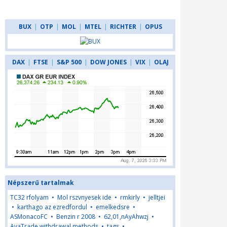
BUX
|
OTP
|
MOL
|
MTEL
|
RICHTER
|
OPUS
DAX
|
FTSE
|
S&P 500
|
DOW JONES
|
VIX
|
OLAJ
Népszerű tartalmak
TC32 rfolyam
•
Mol rszvnyesek ide
•
rmkirly
•
jelltjei
•
karthago az ezredfordul
•
emelkedsre
•
ASMonacoFC
•
Benzin r 2008
•
62,01,nAyAhwzj
•
AvaTrade withdrawal methods
•
tags
•