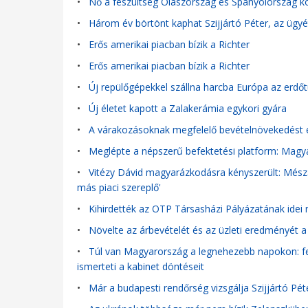
•
Nő a feszültség Olaszország és Spanyolország köz
•
Három év börtönt kaphat Szijjártó Péter, az ügyé
•
Erős amerikai piacban bízik a Richter
•
Erős amerikai piacban bízik a Richter
•
Új repülőgépekkel szállna harcba Európa az erdőtü
•
Új életet kapott a Zalakerámia egykori gyára
•
A várakozásoknak megfelelő bevételnövekedést ér
•
Meglépte a népszerű befektetési platform: Magyar
•
Vitézy Dávid magyarázkodásra kényszerült: Mészá
más piaci szereplő'
•
Kihirdették az OTP Társasházi Pályázatának idei 
•
Növelte az árbevételét és az üzleti eredményét a
•
Túl van Magyarország a legnehezebb napokon: fe
ismerteti a kabinet döntéseit
•
Már a budapesti rendőrség vizsgálja Szijjártó Pé