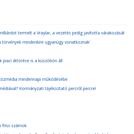
illiárdot termelt a Vraylar, a vezetés pedig javította várakozását
a törvények mindenkire ugyanúgy vonatkoznak'
k piaci áttörése is a küszöbön áll
 a közmédia mindennapi működésébe
médiával? Kormányzati tájékoztató percről percre!
 a friss számok