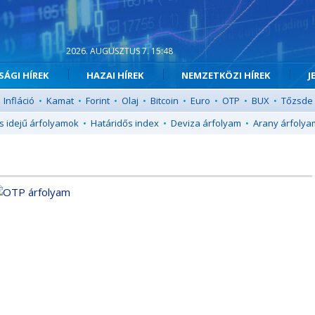
2026. AUGUSZTUS 7. 15:48
ÁGI HÍREK
HAZAI HÍREK
NEMZETKÖZI HÍREK
J
Infláció
•
Kamat
•
Forint
•
Olaj
•
Bitcoin
•
Euro
•
OTP
•
BUX
•
Tőzsde
s idejű árfolyamok
•
Határidős index
•
Deviza árfolyam
•
Arany árfolya