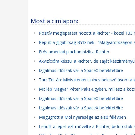
Most a címlapon:
•
Pozitív meglepetést hozott a Richter - közel 133 m
•
Repült a gigabírság BYD-nek - 'Magyarországon 
•
Erős amerikai piacban bízik a Richter
•
Akvizícióra készül a Richter, de saját készítményü
•
Izgalmas időszak vár a SpaceX befektetőire
•
Tarr Zoltán: Miniszterként nincs beleszólásom
•
Mit lép Magyar Péter Paks-ügyben, mi lesz a köz
•
Izgalmas időszak vár a SpaceX befektetőire
•
Izgalmas időszak vár a SpaceX befektetőire
•
Megugrott a Mol nyeresége az első félévben
•
Lehullt a lepel: ezt művelte a Richter, befutottak