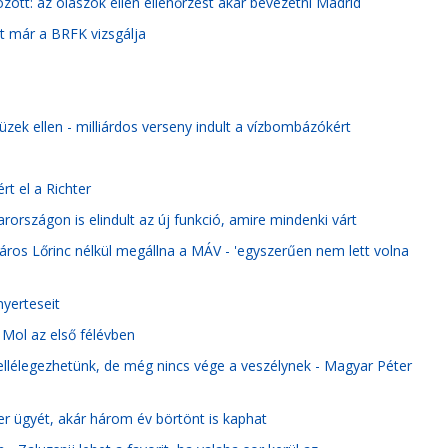
ött: az olaszok ellen ellenőrzést akar bevezetni Madrid
t már a BRFK vizsgálja
zek ellen - milliárdos verseny indult a vízbombázókért
t el a Richter
országon is elindult az új funkció, amire mindenki várt
ros Lőrinc nélkül megállna a MÁV - 'egyszerűen nem lett volna
nyerteseit
 Mol az első félévben
llélegezhetünk, de még nincs vége a veszélynek - Magyar Péter
ter ügyét, akár három év börtönt is kaphat