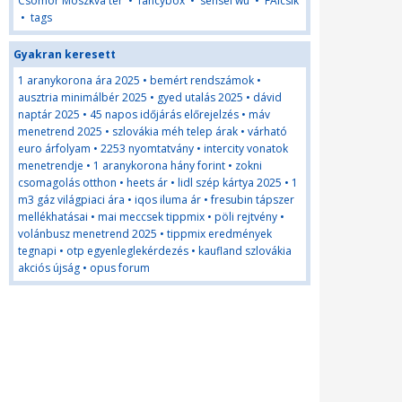
Csömör Moszkva tér
•
fancybox
•
sensei wu
•
FAlcsik
•
tags
Gyakran keresett
1 aranykorona ára 2025
•
bemért rendszámok
•
ausztria minimálbér 2025
•
gyed utalás 2025
•
dávid
naptár 2025
•
45 napos időjárás előrejelzés
•
máv
menetrend 2025
•
szlovákia méh telep árak
•
várható
euro árfolyam
•
2253 nyomtatvány
•
intercity vonatok
menetrendje
•
1 aranykorona hány forint
•
zokni
csomagolás otthon
•
heets ár
•
lidl szép kártya 2025
•
1
m3 gáz világpiaci ára
•
iqos iluma ár
•
fresubin tápszer
mellékhatásai
•
mai meccsek tippmix
•
pöli rejtvény
•
volánbusz menetrend 2025
•
tippmix eredmények
tegnapi
•
otp egyenleglekérdezés
•
kaufland szlovákia
akciós újság
•
opus forum