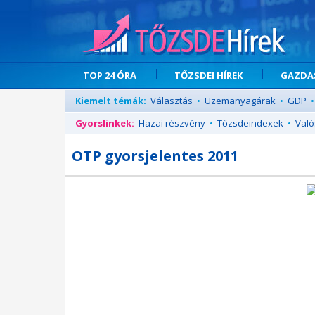
TOP 24 ÓRA
TŐZSDEI HÍREK
GAZDAS
Kiemelt témák:
Választás
•
Üzemanyagárak
•
GDP
•
Gyorslinkek:
Hazai részvény
•
Tőzsdeindexek
•
Való
OTP gyorsjelentes 2011