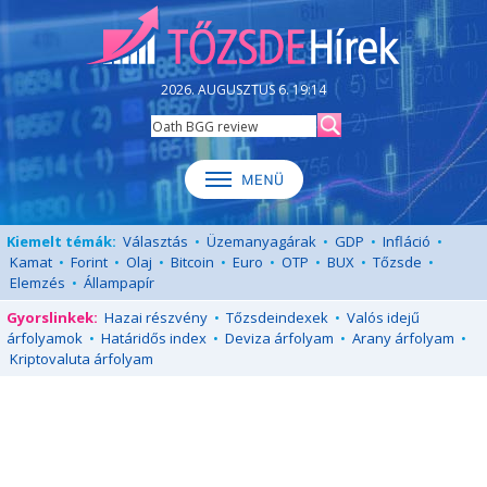
2026. AUGUSZTUS 6. 19:14
Kiemelt témák:
Választás
•
Üzemanyagárak
•
GDP
•
Infláció
•
Kamat
•
Forint
•
Olaj
•
Bitcoin
•
Euro
•
OTP
•
BUX
•
Tőzsde
•
Elemzés
•
Állampapír
Gyorslinkek:
Hazai részvény
•
Tőzsdeindexek
•
Valós idejű
árfolyamok
•
Határidős index
•
Deviza árfolyam
•
Arany árfolyam
•
Kriptovaluta árfolyam