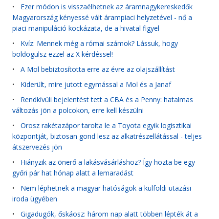
•
Ezer módon is visszaélhetnek az áramnagykereskedők
Magyarország kényessé vált árampiaci helyzetével - nő a
piaci manipuláció kockázata, de a hivatal figyel
•
Kvíz: Mennek még a római számok? Lássuk, hogy
boldogulsz ezzel az X kérdéssel!
•
A Mol bebiztosította erre az évre az olajszállítást
•
Kiderült, mire jutott egymással a Mol és a Janaf
•
Rendkívüli bejelentést tett a CBA és a Penny: hatalmas
változás jön a polcokon, erre kell készülni
•
Orosz rakétazápor tarolta le a Toyota egyik logisztikai
központját, biztosan gond lesz az alkatrészellátással - teljes
átszervezés jön
•
Hiányzik az önerő a lakásvásárláshoz? Így hozta be egy
győri pár hat hónap alatt a lemaradást
•
Nem léphetnek a magyar hatóságok a külföldi utazási
iroda ügyében
•
Gigadugók, őskáosz: három nap alatt többen lépték át a