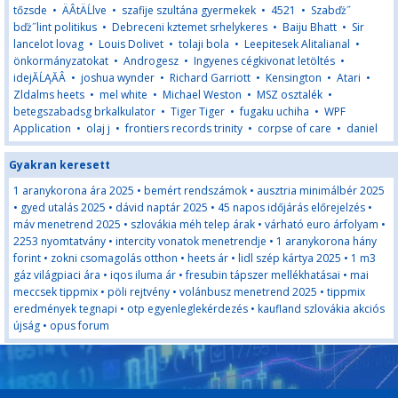
tőzsde
•
ÄÂ­tÄĹlve
•
szafije szultána gyermekek
•
4521
•
Szabďż˝
bďż˝lint politikus
•
Debreceni kztemet srhelykeres
•
Baiju Bhatt
•
Sir
lancelot lovag
•
Louis Dolivet
•
tolaji bola
•
Leepitesek Alitalianal
•
önkormányzatokat
•
Androgesz
•
Ingyenes cégkivonat letöltés
•
idejĂĹĄĂÂ
•
joshua wynder
•
Richard Garriott
•
Kensington
•
Atari
•
Zldalms heets
•
mel white
•
Michael Weston
•
MSZ osztalék
•
betegszabadsg brkalkulator
•
Tiger Tiger
•
fugaku uchiha
•
WPF
Application
•
olaj j
•
frontiers records trinity
•
corpse of care
•
daniel
Gyakran keresett
1 aranykorona ára 2025
•
bemért rendszámok
•
ausztria minimálbér 2025
•
gyed utalás 2025
•
dávid naptár 2025
•
45 napos időjárás előrejelzés
•
máv menetrend 2025
•
szlovákia méh telep árak
•
várható euro árfolyam
•
2253 nyomtatvány
•
intercity vonatok menetrendje
•
1 aranykorona hány
forint
•
zokni csomagolás otthon
•
heets ár
•
lidl szép kártya 2025
•
1 m3
gáz világpiaci ára
•
iqos iluma ár
•
fresubin tápszer mellékhatásai
•
mai
meccsek tippmix
•
pöli rejtvény
•
volánbusz menetrend 2025
•
tippmix
eredmények tegnapi
•
otp egyenleglekérdezés
•
kaufland szlovákia akciós
újság
•
opus forum