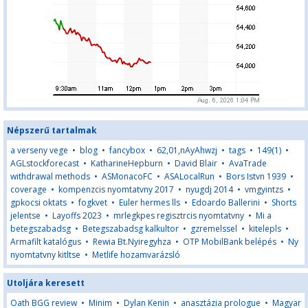
Népszerű tartalmak
a verseny vege
•
blog
•
fancybox
•
62,01,nAyAhwzj
•
tags
•
149(1)
•
AGLstockforecast
•
KatharineHepburn
•
David Blair
•
AvaTrade
withdrawal methods
•
ASMonacoFC
•
ASALocalRun
•
Bors Istvn 1939
•
coverage
•
kompenzcis nyomtatvny 2017
•
nyugdj 2014
•
vmgyintzs
•
gpkocsi oktats
•
fogkvet
•
Euler hermes lls
•
Edoardo Ballerini
•
Shorts
jelentse
•
Layoffs 2023
•
mrlegkpes regisztrcis nyomtatvny
•
Mi a
betegszabadsg
•
Betegszabadsg kalkultor
•
gzremelssel
•
kitelepls
•
Armafilt katalógus
•
Rewia Bt.Nyiregyhza
•
OTP MobilBank belépés
•
Ny
nyomtatvny kitltse
•
Metlife hozamvarázsló
Utoljára keresett
Oath BGG review
•
Minim
•
Dylan Kenin
•
anasztázia prologue
•
Magyar