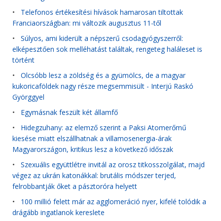
•
Telefonos értékesítési hívások hamarosan tiltottak
Franciaországban: mi változik augusztus 11-től
•
Súlyos, ami kiderült a népszerű csodagyógyszerről:
elképesztően sok melléhatást találtak, rengeteg haláleset is
történt
•
Olcsóbb lesz a zöldség és a gyümölcs, de a magyar
kukoricaföldek nagy része megsemmisült - Interjú Raskó
Györggyel
•
Egymásnak feszült két államfő
•
Hidegzuhany: az elemző szerint a Paksi Atomerőmű
kiesése miatt elszállhatnak a villamosenergia-árak
Magyarországon, kritikus lesz a következő időszak
•
Szexuális együttlétre invitál az orosz titkosszolgálat, majd
végez az ukrán katonákkal: brutális módszer terjed,
felrobbantják őket a pásztoróra helyett
•
100 millió felett már az agglomeráció nyer, kifelé tolódik a
drágább ingatlanok kereslete