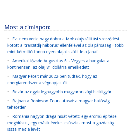
Most a címlapon:
•
Ezt nem verte nagy dobra a Mol: olajszállítási szerződést
kötött a 'tranzitdíj-háborús' ellenfelével az olajtársaság - több
mint kétmillió tonna nyersolajat szállít le a Janaf
•
Amerikai tőzsde Augusztus 6. - Vegyes a hangulat a
kontinensen, az olaj 81 dollárra emelkedett
•
Magyar Péter: már 2022-ben tudták, hogy az
energiarendszer a végnapjait éli
•
Bezár az egyik legnagyobb magyarországi bicikligyár
•
Bajban a Robinson Tours utasai: a magyar hatóság
tehetetlen
•
Románia nagyon drága hibát vétett: egy erőmű építése
meghiúsult, egy másik éveket csúszik - most a gazdaság
issza meg a levét