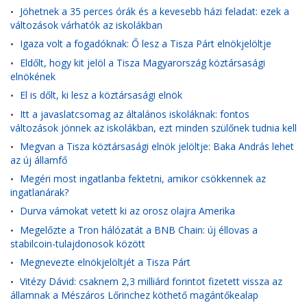
Jöhetnek a 35 perces órák és a kevesebb házi feladat: ezek a
•
változások várhatók az iskolákban
Igaza volt a fogadóknak: Ő lesz a Tisza Párt elnökjelöltje
•
Eldőlt, hogy kit jelöl a Tisza Magyarország köztársasági
•
elnökének
El is dőlt, ki lesz a köztársasági elnök
•
Itt a javaslatcsomag az általános iskoláknak: fontos
•
változások jönnek az iskolákban, ezt minden szülőnek tudnia kell
Megvan a Tisza köztársasági elnök jelöltje: Baka András lehet
•
az új államfő
Megéri most ingatlanba fektetni, amikor csökkennek az
•
ingatlanárak?
Durva vámokat vetett ki az orosz olajra Amerika
•
Megelőzte a Tron hálózatát a BNB Chain: új éllovas a
•
stabilcoin-tulajdonosok között
Megnevezte elnökjelöltjét a Tisza Párt
•
Vitézy Dávid: csaknem 2,3 milliárd forintot fizetett vissza az
•
államnak a Mészáros Lőrinchez köthető magántőkealap