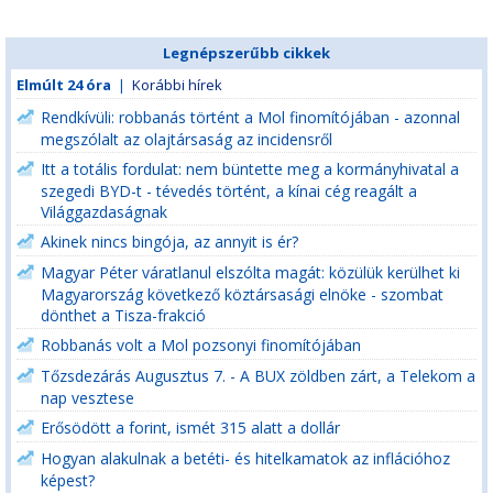
Legnépszerűbb cikkek
Elmúlt 24 óra
|
Korábbi hírek
Rendkívüli: robbanás történt a Mol finomítójában - azonnal
megszólalt az olajtársaság az incidensről
Itt a totális fordulat: nem büntette meg a kormányhivatal a
szegedi BYD-t - tévedés történt, a kínai cég reagált a
Világgazdaságnak
Akinek nincs bingója, az annyit is ér?
Magyar Péter váratlanul elszólta magát: közülük kerülhet ki
Magyarország következő köztársasági elnöke - szombat
dönthet a Tisza-frakció
Robbanás volt a Mol pozsonyi finomítójában
Tőzsdezárás Augusztus 7. - A BUX zöldben zárt, a Telekom a
nap vesztese
Erősödött a forint, ismét 315 alatt a dollár
Hogyan alakulnak a betéti- és hitelkamatok az inflációhoz
képest?