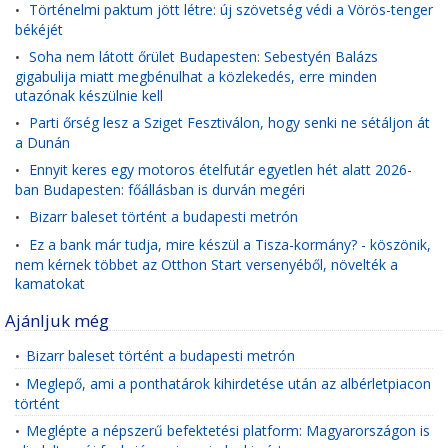
Történelmi paktum jött létre: új szövetség védi a Vörös-tenger
•
békéjét
Soha nem látott őrület Budapesten: Sebestyén Balázs
•
gigabulija miatt megbénulhat a közlekedés, erre minden
utazónak készülnie kell
Parti őrség lesz a Sziget Fesztiválon, hogy senki ne sétáljon át
•
a Dunán
Ennyit keres egy motoros ételfutár egyetlen hét alatt 2026-
•
ban Budapesten: főállásban is durván megéri
Bizarr baleset történt a budapesti metrón
•
Ez a bank már tudja, mire készül a Tisza-kormány? - köszönik,
•
nem kérnek többet az Otthon Start versenyéből, növelték a
kamatokat
Ajánljuk még
Bizarr baleset történt a budapesti metrón
•
Meglepő, ami a ponthatárok kihirdetése után az albérletpiacon
•
történt
Meglépte a népszerű befektetési platform: Magyarországon is
•