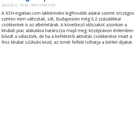
2026.06.12. 19:30 • INFOSTART.HU
A KSH-ingatlan.com lakbérindex legfrissebb adatai szerint országos
szinten nem változtak, sőt, Budapesten még 0,2 százalékkal
csökkentek is az albérletárak. A következő időszakot azonban a
kínálati piac alakulása határozza majd meg: középtávon érdemben
bővült a választék, de ha a befektetői aktivitás csökkenése miatt a
friss kínálat szűkülni kezd, az ismét felfelé tolhatja a bérleti díjakat.