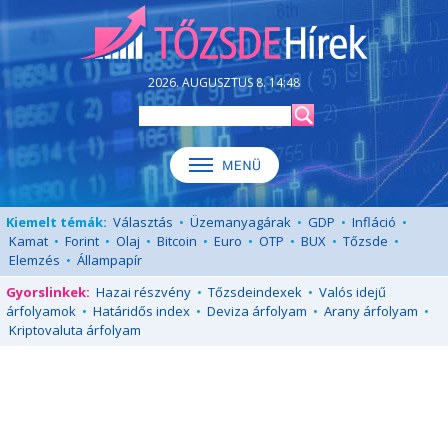
2026. AUGUSZTUS 8. 14:48
Kiemelt témák:
Választás
•
Üzemanyagárak
•
GDP
•
Infláció
•
Kamat
•
Forint
•
Olaj
•
Bitcoin
•
Euro
•
OTP
•
BUX
•
Tőzsde
•
Elemzés
•
Állampapír
Gyorslinkek:
Hazai részvény
•
Tőzsdeindexek
•
Valós idejű
árfolyamok
•
Határidős index
•
Deviza árfolyam
•
Arany árfolyam
•
Kriptovaluta árfolyam