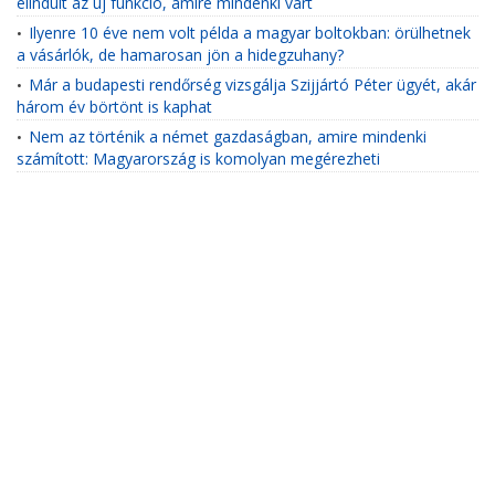
elindult az új funkció, amire mindenki várt
Ilyenre 10 éve nem volt példa a magyar boltokban: örülhetnek
•
a vásárlók, de hamarosan jön a hidegzuhany?
Már a budapesti rendőrség vizsgálja Szijjártó Péter ügyét, akár
•
három év börtönt is kaphat
Nem az történik a német gazdaságban, amire mindenki
•
számított: Magyarország is komolyan megérezheti