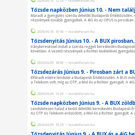
2026.06.10. 12:35 • tozsdeforum.hu
Tőzsde napközben Június 10. - Nem találj
Maradt a gyengülés szerda délelőtt Budapesti Értéktőzsdén. 
részvények tovább gyengültek. A 4iG és az OPUS is pirosban áln
2026.06.10. 10:50 • tozsdeforum.hu
Tőzsdenyitás Június 10. - A BUX pirosban
Iránykereséssel indult a szerda reggeli kereskedés Budapesti
követően. A vezető részvények a Richter kivételével gyengülé
2026.06.09. 18:00 • tozsdeforum.hu
Tőzsdezárás Június 9. - Pirosban zárt a 
Elfáradt estére lendület a Budapesti Értéktőzsdén. A BUX in
a Telekom volt, míg az OTP, a Mol és a Richter gyengült. A 4iG
2026.06.09. 13:20 • tozsdeforum.hu
Tőzsde napközben Június 9. - A BUX zöld
Lendületesen halad a kedd délelőtti kereskedés Budapesti Ér
Az OTP és Telekom erősödött, a Mol és a Richter gyengült. A 4
2026.06.09. 10:25 • tozsdeforum.hu
Tőzsdenyitás Június 9. - A BUX és a 4iG b