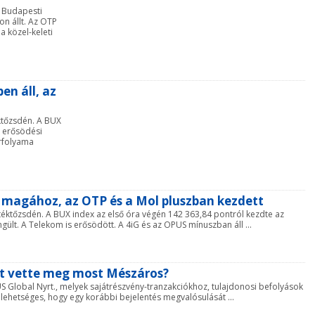
 Budapesti
on állt. Az OTP
a közel-keleti
en áll, az
éktőzsdén. A BUX
z erősödési
árfolyama
ér magához, az OTP és a Mol pluszban kezdett
téktőzsdén. A BUX index az első óra végén 142 363,84 pontról kezdte az
gült. A Telekom is erősödött. A 4iG és az OPUS mínuszban áll ...
zt vette meg most Mészáros?
US Global Nyrt., melyek sajátrészvény-tranzakciókhoz, tulajdonosi befolyások
ehetséges, hogy egy korábbi bejelentés megvalósulását ...