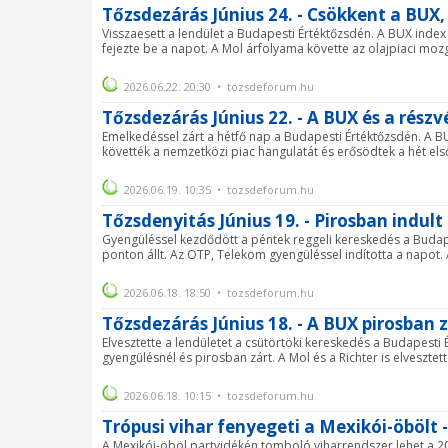
Tőzsdezárás Június 24. - Csökkent a BUX,
Visszaesett a lendület a Budapesti Értéktőzsdén. A BUX inde
fejezte be a napot. A Mol árfolyama követte az olajpiaci mozgá
2026.06.22. 20:30 • tozsdeforum.hu
Tőzsdezárás Június 22. - A BUX és a rész
Emelkedéssel zárt a hétfő nap a Budapesti Értéktőzsdén. A B
követték a nemzetközi piac hangulatát és erősödtek a hét els
2026.06.19. 10:35 • tozsdeforum.hu
Tőzsdenyitás Június 19. - Pirosban indul
Gyengüléssel kezdődött a péntek reggeli kereskedés a Budap
ponton állt. Az OTP, Telekom gyengüléssel indította a napot. A
2026.06.18. 18:50 • tozsdeforum.hu
Tőzsdezárás Június 18. - A BUX pirosban 
Elvesztette a lendületet a csütörtöki kereskedés a Budapesti
gyengülésnél és pirosban zárt. A Mol és a Richter is elvesztet
2026.06.18. 10:15 • tozsdeforum.hu
Trópusi vihar fenyegeti a Mexikói-öbölt -
A Mexikói-öböl partvidékén tomboló viharrendszer lehet a 202