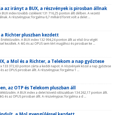
a az irányt a BUX, a részvények is pirosban állnak
A BUX index tovább csökkent 131 716,25 ponton állt délben. A vezető
ak. A részvénypiac forgalma 6,7 milliárd forint volt a delet ...
, a Richter pluszban kezdett
 Értéktőzsdén. A BUX index 132 994,24 ponton állt az első óra végét
ssel kezdtek. A 4iG és az OPUS sem tért magához és pirosban ke ...
BUX, a Mol és a Richter, a Telekom a nap győztese
dex 133 372,63 ponton zárta a keddi napot. A részvények közül a nap győztese
 és az OPUS pirosban állt. A részvénypiac forgalma 1 ...
ben, az OTP és Telekom pluszban áll
téktőzsdén. A BUX index a delet követő időszakban 134 262,17 ponton állt.
iG és az OPUS pirosban állt. A részvénypiac forgalma a d ...
eindult, a Mol gyengüléssel kezdett