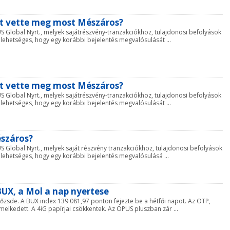
zt vette meg most Mészáros?
US Global Nyrt., melyek sajátrészvény-tranzakciókhoz, tulajdonosi befolyások
ehetséges, hogy egy korábbi bejelentés megvalósulását ...
zt vette meg most Mészáros?
US Global Nyrt., melyek sajátrészvény-tranzakciókhoz, tulajdonosi befolyások
ehetséges, hogy egy korábbi bejelentés megvalósulását ...
észáros?
US Global Nyrt., melyek saját részvény tranzakciókhoz, tulajdonosi befolyások
lehetséges, hogy egy korábbi bejelentés megvalósulásá ...
 BUX, a Mol a nap nyertese
tőzsde. A BUX index 139 081,97 ponton fejezte be a hétfői napot. Az OTP,
melkedett. A 4iG papírjai csökkentek. Az OPUS pluszban zár ...