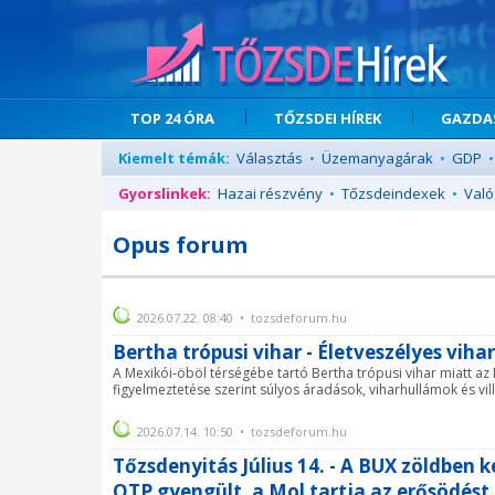
TOP 24 ÓRA
TŐZSDEI HÍREK
GAZDAS
Kiemelt témák:
Választás
•
Üzemanyagárak
•
GDP
•
Gyorslinkek:
Hazai részvény
•
Tőzsdeindexek
•
Való
Opus forum
2026.07.22. 08:40 • tozsdeforum.hu
Bertha trópusi vihar - Életveszélyes vih
A Mexikói-öböl térségébe tartó Bertha trópusi vihar miatt az
figyelmeztetése szerint súlyos áradások, viharhullámok és vil
2026.07.14. 10:50 • tozsdeforum.hu
Tőzsdenyitás Július 14. - A BUX zöldben k
OTP gyengült, a Mol tartja az erősödést