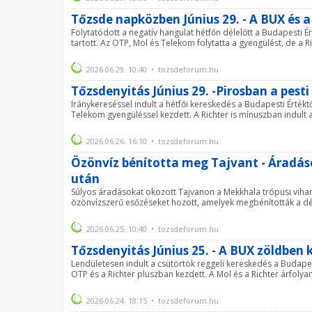
Tőzsde napközben Június 29. - A BUX és a
Folytatódott a negatív hangulat hétfőn délelőtt a Budapesti 
tartott. Az OTP, Mol és Telekom folytatta a gyengülést, de a Rich
2026.06.29. 10:40 • tozsdeforum.hu
Tőzsdenyitás Június 29. -Pirosban a pesti
Iránykereséssel indult a hétfői kereskedés a Budapesti Érték
Telekom gyengüléssel kezdett. A Richter is mínuszban indult a 
2026.06.26. 16:10 • tozsdeforum.hu
Özönvíz bénította meg Tajvant - Áradás
után
Súlyos áradásokat okozott Tajvanon a Mekkhala trópusi vihar 
özönvízszerű esőzéseket hozott, amelyek megbénították a déli
2026.06.25. 10:40 • tozsdeforum.hu
Tőzsdenyitás Június 25. - A BUX zöldben k
Lendületesen indult a csütörtök reggeli kereskedés a Budapes
OTP és a Richter pluszban kezdett. A Mol és a Richter árfolyam
2026.06.24. 18:15 • tozsdeforum.hu