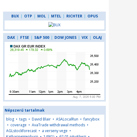
BUX
|
OTP
|
MOL
|
MTEL
|
RICHTER
|
OPUS
DAX
|
FTSE
|
S&P 500
|
DOW JONES
|
VIX
|
OLAJ
Népszerű tartalmak
blog
•
tags
•
David Blair
•
ASALocalRun
•
fancybox
•
coverage
•
AvaTrade withdrawal methods
•
AGLstockforecast
•
a verseny vege
•
KatharineHepburn
•
149(1)
•
62,01,nAyAhwzj
•