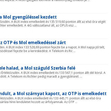
 a Mol gyengüléssel kezdett
tőzsdén. A BUX index emelkedett és 135 519,60 ponton állt az első óra végét
er emelkedett. A 4iG változatlanul áll, az OPUS visz ...
az OTP és Mol emelkedéssel zárt
én. A BUX index 133 528,69 ponton fejezte be a napot. A Mol napja jól telt,
ősödéssel fejezte be a kereskedést. A Telekom és Ric ...
ele halad, a Mol száguld Szerbia felé
Értéktőzsdén. A BUX index emelkedett és 133 567,1 ponton állt dél körül. A
dött. A Telekom és Richter pedig maradt a gyengülésnél. ...
indult, a Mol szárnyat kapott, az OTP is emelkedett
téktőzsdén. A BUX index emelkedett és 133 445,71 ponton állt az első óra
sárlási hírei lendületet hozott az árfolyamnak. Az OTP ...