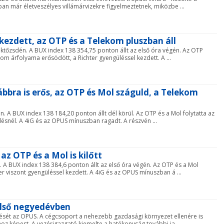
n már életveszélyes villámárvizekre figyelmeztetnek, miközbe ...
 kezdett, az OTP és a Telekom pluszban áll
éktőzsdén. A BUX index 138 354,75 ponton állt az első óra végén. Az OTP
om árfolyama erősödött, a Richter gyengüléssel kezdett. A ...
bbra is erős, az OTP és Mol száguld, a Telekom
n. A BUX index 138 184,20 ponton állt dél körül. Az OTP és a Mol folytatta az
ésnél. A 4iG és az OPUS mínuszban ragadt. A részvén ...
az OTP és a Mol is kilőtt
 A BUX index 138 384,6 ponton állt az első óra végén. Az OTP és a Mol
r viszont gyengüléssel kezdett. A 4iG és az OPUS mínuszban á ...
 első negyedévben
ntését az OPUS. A cégcsoport a nehezebb gazdasági környezet ellenére is
z képest. A vezérigazgató kiemelte a hatékonyság további ja ...