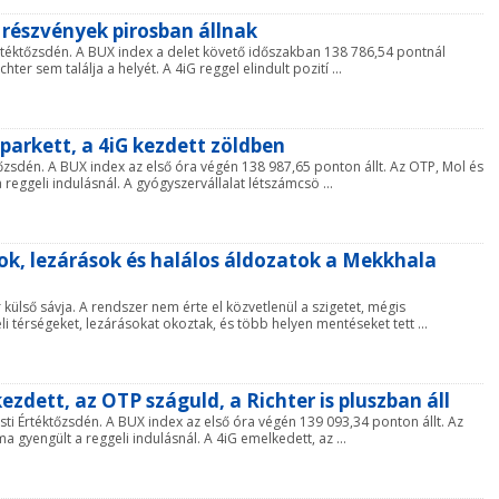
 részvények pirosban állnak
Értéktőzsdén. A BUX index a delet követő időszakban 138 786,54 pontnál
ter sem találja a helyét. A 4iG reggel elindult pozití ...
 parkett, a 4iG kezdett zöldben
tőzsdén. A BUX index az első óra végén 138 987,65 ponton állt. Az OTP, Mol és
reggeli indulásnál. A gyógyszervállalat létszámcsö ...
ok, lezárások és halálos áldozatok a Mekkhala
külső sávja. A rendszer nem érte el közvetlenül a szigetet, mégis
 térségeket, lezárásokat okoztak, és több helyen mentéseket tett ...
ezdett, az OTP száguld, a Richter is pluszban áll
ti Értéktőzsdén. A BUX index az első óra végén 139 093,34 ponton állt. Az
a gyengült a reggeli indulásnál. A 4iG emelkedett, az ...