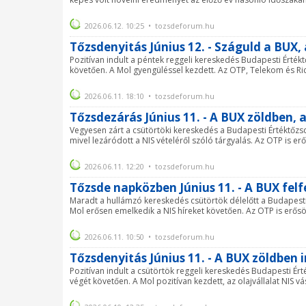
2026.06.12. 10:25 • tozsdeforum.hu
Tőzsdenyitás Június 12. - Száguld a BUX,
Pozitívan indult a péntek reggeli kereskedés Budapesti Érték
követően. A Mol gyengüléssel kezdett. Az OTP, Telekom és Richt
2026.06.11. 18:10 • tozsdeforum.hu
Tőzsdezárás Június 11. - A BUX zöldben, 
Vegyesen zárt a csütörtöki kereskedés a Budapesti Értéktőzsd
mivel lezáródott a NIS vételéről szóló tárgyalás. Az OTP is er
2026.06.11. 12:20 • tozsdeforum.hu
Tőzsde napközben Június 11. - A BUX felf
Maradt a hullámzó kereskedés csütörtök délelőtt a Budapesti 
Mol erősen emelkedik a NIS híreket követően. Az OTP is erősö
2026.06.11. 10:50 • tozsdeforum.hu
Tőzsdenyitás Június 11. - A BUX zöldben 
Pozitívan indult a csütörtök reggeli kereskedés Budapesti Ér
végét követően. A Mol pozitívan kezdett, az olajvállalat NIS vá