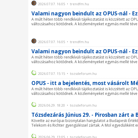
2026.07.07. 16:05 • trendfm.hu
Valami nagyon beindult az OPUS-nál - E
A múlt héten több rendkívüli tájékoztatást is közzétett az OP
változásaihoz kötődnek. A közleményeket egymás mellé téve l
2026.07.07. 16:05 • trendfm.hu
Valami nagyon beindult az OPUS-nál - E
A múlt héten több rendkívüli tájékoztatást is közzétett az OP
változásaihoz kötődnek. A közleményeket egymás mellé téve l
2026.07.07. 15:15 • tozsdeforum.hu
OPUS - itt a bejelentés, most vásárolt M
A múlt héten több rendkívüli tájékoztatást is közzétett az OP
változásaihoz kötődnek. A közleményeket egymás mellé téve 
2026.06.29. 18:20 • tozsdeforum.hu
Tőzsdezárás Június 29. - Pirosban zárt a
Követte az európai bizonytalan hangulatot a Budapesti Érték
Telekom és Richter gyengüléssel zártak. A Mol egyedüliként e
2026.06.29. 13:05 • tozsdeforum.hu