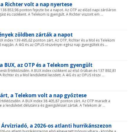
 a Richter volt a nap nyertese
x 138 853,98 ponton fejezte be a napot. Az OTP az előző napi záróáron
st és csökkent. A Telekom is gyengült. A Richter viszont em ...
vények zöldben zárták a napot
UX index 139 495,62 ponton zárt. Az OTP, Richter és a Mol és Telekom
ő napján. A 4iG és az OPUS részvényei egész nap gyengültek és ...
t a BUX, az OTP és a Telekom gyengült
esti Értéktőzsdén. A BUX index csökkent az első órában és 137 892,81
 Richter és a Mol lendülettel kezdett. A 4iG és az OPUS részv ...
zárt, a Telekom volt a nap győztese
 Értéktőzsdén. A BUX index 38 405,87 ponton zárt. Az OTP maradt a
te a lendületet délutánra és gyengüléssel zártak. A Telekom ár ...
 Árvízriadó, a 2026-os atlanti hurrikánszezon
6-os atlanti hurrikánszezon első elnevezett trópusi vihara - közölte a