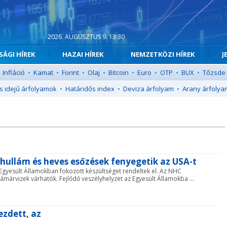
2026. AUGUSZTUS 9. 13:30
ÁGI HÍREK
HAZAI HÍREK
NEMZETKÖZI HÍREK
J
Infláció
•
Kamat
•
Forint
•
Olaj
•
Bitcoin
•
Euro
•
OTP
•
BUX
•
Tőzsde
s idejű árfolyamok
•
Határidős index
•
Deviza árfolyam
•
Arany árfolya
arhullám és heves esőzések fenyegetik az USA-t
 Egyesült Államokban fokozott készültséget rendeltek el. Az NHC
lámárvizek várhatók. Fejlődő veszélyhelyzet az Egyesült Államokba ...
ezdett, az