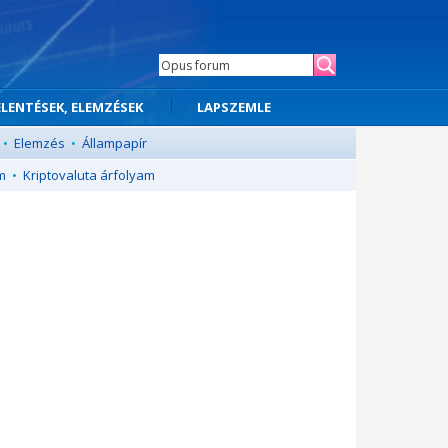
ELENTÉSEK, ELEMZÉSEK
LAPSZEMLE
•
Elemzés
•
Állampapír
m
•
Kriptovaluta árfolyam