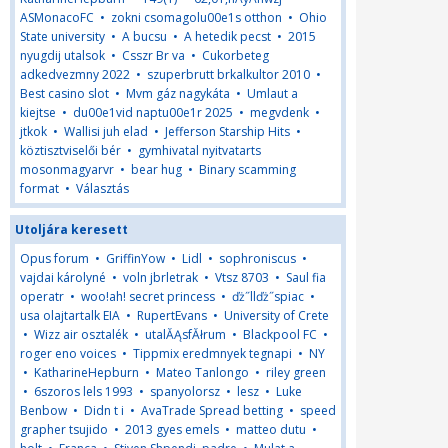
ASMonacoFC
•
zokni csomagolu00e1s otthon
•
Ohio
State university
•
A bucsu
•
A hetedik pecst
•
2015
nyugdij utalsok
•
Csszr Br va
•
Cukorbeteg
adkedvezmny 2022
•
szuperbrutt brkalkultor 2010
•
Best casino slot
•
Mvm gáz nagykáta
•
Umlaut a
kiejtse
•
du00e1vid naptu00e1r 2025
•
megvdenk
•
jtkok
•
Wallisi juh elad
•
Jefferson Starship Hits
•
köztisztviselői bér
•
gymhivatal nyitvatarts
mosonmagyarvr
•
bear hug
•
Binary scamming
format
•
Választás
Utoljára keresett
Opus forum
•
GriffinYow
•
Lidl
•
sophroniscus
•
vajdai károlyné
•
voln jbrletrak
•
Vtsz 8703
•
Saul fia
operatr
•
woo!ah! secret princess
•
ďż˝llďż˝spiac
•
usa olajtartalk EIA
•
RupertEvans
•
University of Crete
•
Wizz air osztalék
•
utalĂĄsfĂłrum
•
Blackpool FC
•
roger eno voices
•
Tippmix eredmnyek tegnapi
•
NY
•
KatharineHepburn
•
Mateo Tanlongo
•
riley green
•
6szoros lels 1993
•
spanyolorsz
•
lesz
•
Luke
Benbow
•
Didn t i
•
AvaTrade Spread betting
•
speed
grapher tsujido
•
2013 gyes emels
•
matteo dutu
•