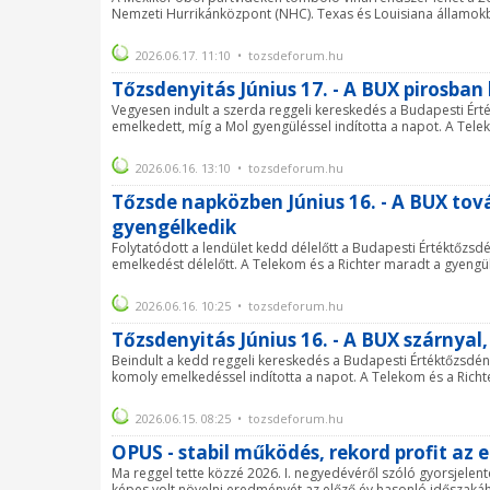
Nemzeti Hurrikánközpont (NHC). Texas és Louisiana államokba
2026.06.17. 11:10 • tozsdeforum.hu
Tőzsdenyitás Június 17. - A BUX pirosban
Vegyesen indult a szerda reggeli kereskedés a Budapesti Ért
emelkedett, míg a Mol gyengüléssel indította a napot. A Telek
2026.06.16. 13:10 • tozsdeforum.hu
Tőzsde napközben Június 16. - A BUX tová
gyengélkedik
Folytatódott a lendület kedd délelőtt a Budapesti Értéktőzsdé
emelkedést délelőtt. A Telekom és a Richter maradt a gyengül
2026.06.16. 10:25 • tozsdeforum.hu
Tőzsdenyitás Június 16. - A BUX szárnyal, 
Beindult a kedd reggeli kereskedés a Budapesti Értéktőzsdén.
komoly emelkedéssel indította a napot. A Telekom és a Richte
2026.06.15. 08:25 • tozsdeforum.hu
OPUS - stabil működés, rekord profit az
Ma reggel tette közzé 2026. I. negyedévéről szóló gyorsjele
képes volt növelni eredményét az előző év hasonló időszakáho