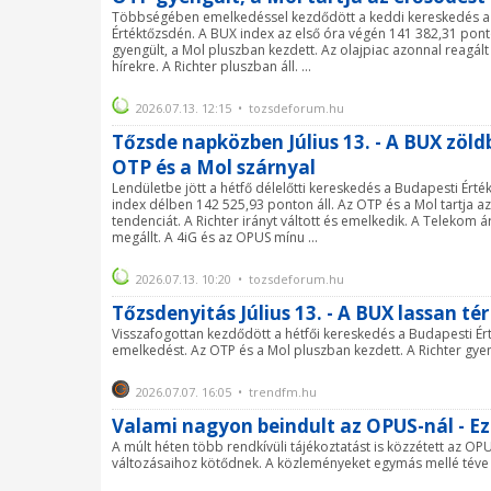
Többségében emelkedéssel kezdődött a keddi kereskedés a
Értéktőzsdén. A BUX index az első óra végén 141 382,31 pont
gyengült, a Mol pluszban kezdett. Az olajpiac azonnal reagált 
hírekre. A Richter pluszban áll. ...
2026.07.13. 12:15 • tozsdeforum.hu
Tőzsde napközben Július 13. - A BUX zöldb
OTP és a Mol szárnyal
Lendületbe jött a hétfő délelőtti kereskedés a Budapesti Ért
index délben 142 525,93 ponton áll. Az OTP és a Mol tartja a
tendenciát. A Richter irányt váltott és emelkedik. A Telekom 
megállt. A 4iG és az OPUS mínu ...
2026.07.13. 10:20 • tozsdeforum.hu
Tőzsdenyitás Július 13. - A BUX lassan t
Visszafogottan kezdődött a hétfői kereskedés a Budapesti Ér
emelkedést. Az OTP és a Mol pluszban kezdett. A Richter gyen
2026.07.07. 16:05 • trendfm.hu
Valami nagyon beindult az OPUS-nál - E
A múlt héten több rendkívüli tájékoztatást is közzétett az OP
változásaihoz kötődnek. A közleményeket egymás mellé téve l