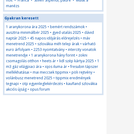
holt
•
Franca
•
Stiven Shpendi, padre
•
Mulat a
manézs
Gyakran keresett
1 aranykorona ára 2025
•
bemért rendszámok
•
ausztria minimálbér 2025
•
gyed utalás 2025
•
dávid
naptár 2025
•
45 napos időjárás előrejelzés
•
máv
menetrend 2025
•
szlovákia méh telep árak
•
várható
euro árfolyam
•
2253 nyomtatvány
•
intercity vonatok
menetrendje
•
1 aranykorona hány forint
•
zokni
csomagolás otthon
•
heets ár
•
lidl szép kártya 2025
•
1
m3 gáz világpiaci ára
•
iqos iluma ár
•
fresubin tápszer
mellékhatásai
•
mai meccsek tippmix
•
pöli rejtvény
•
volánbusz menetrend 2025
•
tippmix eredmények
tegnapi
•
otp egyenleglekérdezés
•
kaufland szlovákia
akciós újság
•
opus forum