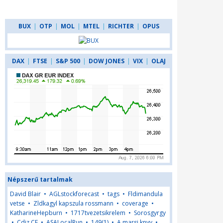
BUX
|
OTP
|
MOL
|
MTEL
|
RICHTER
|
OPUS
DAX
|
FTSE
|
S&P 500
|
DOW JONES
|
VIX
|
OLAJ
Népszerű tartalmak
David Blair
•
AGLstockforecast
•
tags
•
Fldimandula
vetse
•
Zldkagyl kapszula rossmann
•
coverage
•
KatharineHepburn
•
1717tvezetsikrelem
•
Sorosgyrgy
•
Cdiz CF
•
ASALocalRun
•
149(1)
•
A marsi knyv
•