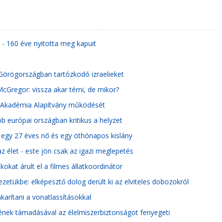
 - 160 éve nyitotta meg kapuit
a Görögországban tartózkodó izraelieket
Gregor: vissza akar térni, de mikor?
ai Akadémia Alapítvány működését
b európai országban kritikus a helyzet
e egy 27 éves nő és egy öthónapos kislány
az élet - este jön csak az igazi meglepetés
okat árult el a filmes állatkoordinátor
ezetükbe: elképesztő dolog derült ki az elviteles dobozokról
karítani a vonatlassításokkal
jének támadásával az élelmiszerbiztonságot fenyegeti