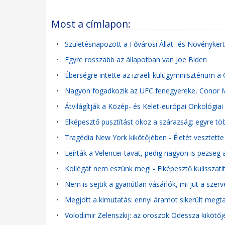
Most a címlapon:
•
Születésnapozott a Fővárosi Állat- és Növénykert
•
Egyre rosszabb az állapotban van Joe Biden
•
Éberségre intette az izraeli külügyminisztérium 
•
Nagyon fogadkozik az UFC fenegyereke, Conor Mc
•
Átvilágítják a Közép- és Kelet-európai Onkológi
•
Elképesztő pusztítást okoz a szárazság: egyre töb
•
Tragédia New York kikötőjében - Életét vesztett
•
Leírták a Velencei-tavat, pedig nagyon is pezseg 
•
Kollégát nem eszünk meg! - Elképesztő kulisszatitk
•
Nem is sejtik a gyanútlan vásárlók, mi jut a szerv
•
Megjött a kimutatás: ennyi áramot sikerült megta
•
Volodimir Zelenszkij: az oroszok Odessza kikötő