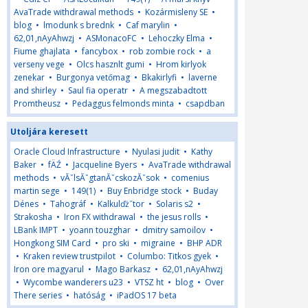
AvaTrade withdrawal methods
•
Kozármisleny SE
•
blog
•
lmodunk s brednk
•
Caf marylin
•
62,01,nAyAhwzj
•
ASMonacoFC
•
Lehoczky Elma
•
Fiume ghajlata
•
fancybox
•
rob zombie rock
•
a
verseny vege
•
Olcs hasznlt gumi
•
Hrom kirlyok
zenekar
•
Burgonya vetőmag
•
Bkakirlyfi
•
laverne
and shirley
•
Saul fia operatr
•
A megszabadtott
Promtheusz
•
Pedaggus felmonds minta
•
csapdban
Utoljára keresett
Oracle Cloud Infrastructure
•
Nyulasi judit
•
Kathy
Baker
•
fÄŹ
•
Jacqueline Byers
•
AvaTrade withdrawal
methods
•
vĂˇlsĂˇgtanĂˇcskozĂˇsok
•
comenius
martin sege
•
149(1)
•
Buy Enbridge stock
•
Buday
Dénes
•
Tahográf
•
Kalkulďż˝tor
•
Solaris s2
•
Strakosha
•
Iron FX withdrawal
•
the jesus rolls
•
LBank IMPT
•
yoann touzghar
•
dmitry samoilov
•
Hongkong SIM Card
•
pro ski
•
migraine
•
BHP ADR
•
Kraken review trustpilot
•
Columbo: Titkos gyek
•
Iron ore magyarul
•
Mago Barkasz
•
62,01,nAyAhwzj
•
Wycombe wanderers u23
•
VTSZ ht
•
blog
•
Over
There series
•
hatóság
•
iPadOS 17 beta