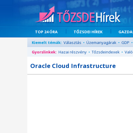
TOP 24 ÓRA
TŐZSDEI HÍREK
GAZDAS
Kiemelt témák:
Választás
•
Üzemanyagárak
•
GDP
•
Gyorslinkek:
Hazai részvény
•
Tőzsdeindexek
•
Való
Oracle Cloud Infrastructure