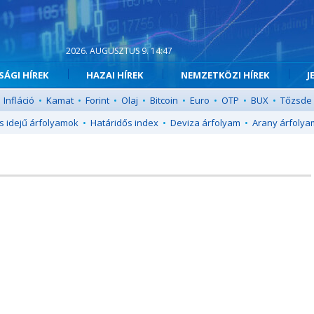
2026. AUGUSZTUS 9. 14:47
ÁGI HÍREK
HAZAI HÍREK
NEMZETKÖZI HÍREK
J
Infláció
•
Kamat
•
Forint
•
Olaj
•
Bitcoin
•
Euro
•
OTP
•
BUX
•
Tőzsde
s idejű árfolyamok
•
Határidős index
•
Deviza árfolyam
•
Arany árfolya