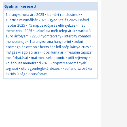
Gyakran keresett
1 aranykorona ára 2025
•
bemért rendszámok
•
ausztria minimálbér 2025
•
gyed utalás 2025
•
dávid
naptár 2025
•
45 napos időjárás előrejelzés
•
máv
menetrend 2025
•
szlovákia méh telep árak
•
várható
euro árfolyam
•
2253 nyomtatvány
•
intercity vonatok
menetrendje
•
1 aranykorona hány forint
•
zokni
csomagolás otthon
•
heets ár
•
lidl szép kártya 2025
•
1
m3 gáz világpiaci ára
•
iqos iluma ár
•
fresubin tápszer
mellékhatásai
•
mai meccsek tippmix
•
pöli rejtvény
•
volánbusz menetrend 2025
•
tippmix eredmények
tegnapi
•
otp egyenleglekérdezés
•
kaufland szlovákia
akciós újság
•
opus forum