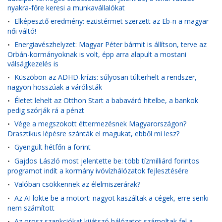
nyakra-főre keresi a munkavállalókat
Elképesztő eredmény: ezüstérmet szerzett az Eb-n a magyar
•
női váltó!
Energiavészhelyzet: Magyar Péter bármit is állítson, terve az
•
Orbán-kormányoknak is volt, épp arra alapult a mostani
válságkezelés is
Küszöbön az ADHD-krízis: súlyosan túlterhelt a rendszer,
•
nagyon hosszúak a várólisták
Életet lehelt az Otthon Start a babaváró hitelbe, a bankok
•
pedig szórják rá a pénzt
Vége a megszokott éttermezésnek Magyarországon?
•
Drasztikus lépésre szánták el magukat, ebből mi lesz?
Gyengült hétfőn a forint
•
Gajdos László most jelentette be: több tízmilliárd forintos
•
programot indít a kormány ivóvízhálózatok fejlesztésére
Valóban csökkennek az élelmiszerárak?
•
Az AI lökte be a motort: nagyot kaszáltak a cégek, erre senki
•
nem számított
Az orosz szankciókat kijátszó hálózatot számoltak fel a
•