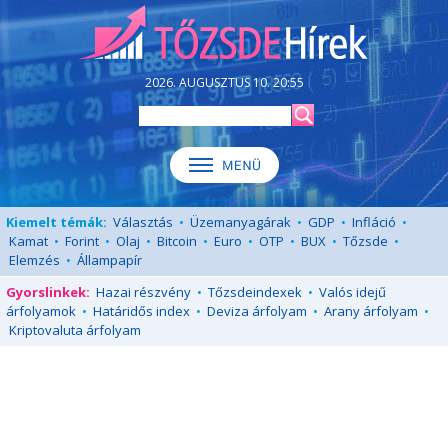
2026. AUGUSZTUS 10. 20:55
Kiemelt témák:
Választás
•
Üzemanyagárak
•
GDP
•
Infláció
•
Kamat
•
Forint
•
Olaj
•
Bitcoin
•
Euro
•
OTP
•
BUX
•
Tőzsde
•
Elemzés
•
Állampapír
Gyorslinkek:
Hazai részvény
•
Tőzsdeindexek
•
Valós idejű
árfolyamok
•
Határidős index
•
Deviza árfolyam
•
Arany árfolyam
•
Kriptovaluta árfolyam