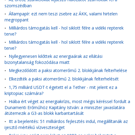
szomszédban
Állampapír: ezt nem teszi zsebre az ÁKK, valami hirtelen
•
megroppant
Milliárdos támogatás kell - hol siklott félre a vidéki repterek
•
terve?
Milliárdos támogatás kell - hol siklott félre a vidéki repterek
•
terve?
Nyílegyenesen kilőttek az energiaárak az ellátási
•
bizonytalanság fokozódása miatt
Megkezdődött a paksi atomerőmű 2. blokkjának felterhelése
•
Elkezdték a paksi atomerőmű 2. blokkjának felterhelését
•
1,75 milliárd USDT-t égetett el a Tether - mit jelent ez a
•
kriptopiac számára?
Hiába ért véget az energiakrízis, most mégis kéréssel fordult a
•
Dunamenti Erőműhöz Kapitány István: a miniszter javaslatára
átütemezik a G3-as blokk karbantartását
Itt a bejelentés: 51 milliárdos fejlesztés indul, megállítanák az
•
ijesztő mértékű vízveszteséget