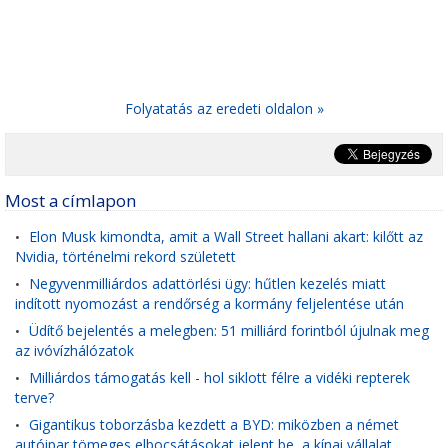
Folyatatás az eredeti oldalon »
Most a címlapon
Elon Musk kimondta, amit a Wall Street hallani akart: kilőtt az
•
Nvidia, történelmi rekord született
Negyvenmilliárdos adattörlési ügy: hűtlen kezelés miatt
•
indított nyomozást a rendőrség a kormány feljelentése után
Üdítő bejelentés a melegben: 51 milliárd forintból újulnak meg
•
az ivóvízhálózatok
Milliárdos támogatás kell - hol siklott félre a vidéki repterek
•
terve?
Gigantikus toborzásba kezdett a BYD: miközben a német
•
autóipar tömeges elbocsátásokat jelent be, a kínai vállalat