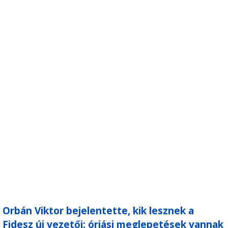
Orbán Viktor bejelentette, kik lesznek a
Fidesz új vezetői: óriási meglepetések vannak