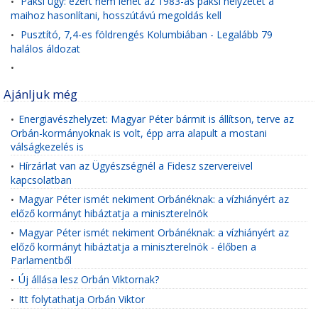
Paksi ügy: ezért nem lehet az 1983-as paksi helyzetet a
•
maihoz hasonlítani, hosszútávú megoldás kell
Pusztító, 7,4-es földrengés Kolumbiában - Legalább 79
•
halálos áldozat
•
Ajánljuk még
Energiavészhelyzet: Magyar Péter bármit is állítson, terve az
•
Orbán-kormányoknak is volt, épp arra alapult a mostani
válságkezelés is
Hírzárlat van az Ügyészségnél a Fidesz szervereivel
•
kapcsolatban
Magyar Péter ismét nekiment Orbánéknak: a vízhiányért az
•
előző kormányt hibáztatja a miniszterelnök
Magyar Péter ismét nekiment Orbánéknak: a vízhiányért az
•
előző kormányt hibáztatja a miniszterelnök - élőben a
Parlamentből
Új állása lesz Orbán Viktornak?
•
Itt folytathatja Orbán Viktor
•