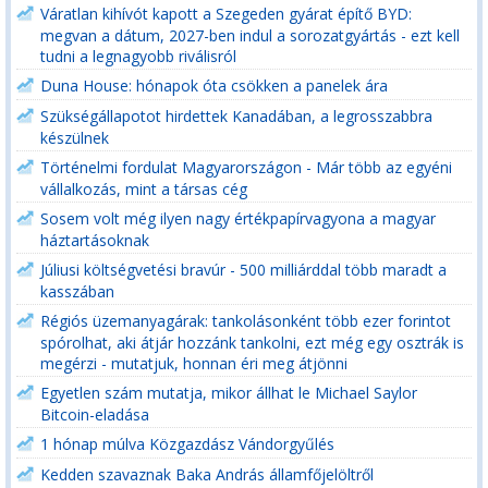
Váratlan kihívót kapott a Szegeden gyárat építő BYD:
megvan a dátum, 2027-ben indul a sorozatgyártás - ezt kell
tudni a legnagyobb riválisról
Duna House: hónapok óta csökken a panelek ára
Szükségállapotot hirdettek Kanadában, a legrosszabbra
készülnek
Történelmi fordulat Magyarországon - Már több az egyéni
vállalkozás, mint a társas cég
Sosem volt még ilyen nagy értékpapírvagyona a magyar
háztartásoknak
Júliusi költségvetési bravúr - 500 milliárddal több maradt a
kasszában
Régiós üzemanyagárak: tankolásonként több ezer forintot
spórolhat, aki átjár hozzánk tankolni, ezt még egy osztrák is
megérzi - mutatjuk, honnan éri meg átjönni
Egyetlen szám mutatja, mikor állhat le Michael Saylor
Bitcoin-eladása
1 hónap múlva Közgazdász Vándorgyűlés
Kedden szavaznak Baka András államfőjelöltről