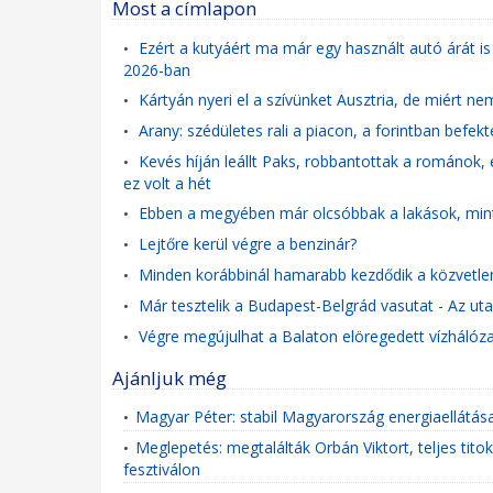
Most a címlapon
Ezért a kutyáért ma már egy használt autó árát is
•
2026-ban
Kártyán nyeri el a szívünket Ausztria, de miért n
•
Arany: szédületes rali a piacon, a forintban bef
•
Kevés híján leállt Paks, robbantottak a románok,
•
ez volt a hét
Ebben a megyében már olcsóbbak a lakások, mint 
•
Lejtőre kerül végre a benzinár?
•
Minden korábbinál hamarabb kezdődik a közvetle
•
Már tesztelik a Budapest-Belgrád vasutat - Az ut
•
Végre megújulhat a Balaton elöregedett vízhálózat
•
Ajánljuk még
Magyar Péter: stabil Magyarország energiaellátá
•
Meglepetés: megtalálták Orbán Viktort, teljes tito
•
fesztiválon