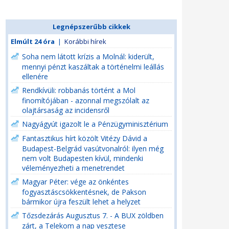
Legnépszerűbb cikkek
Elmúlt 24 óra
|
Korábbi hírek
Soha nem látott krízis a Molnál: kiderült,
mennyi pénzt kaszáltak a történelmi leállás
ellenére
Rendkívüli: robbanás történt a Mol
finomítójában - azonnal megszólalt az
olajtársaság az incidensről
Nagyágyút igazolt le a Pénzügyminisztérium
Fantasztikus hírt közölt Vitézy Dávid a
Budapest-Belgrád vasútvonalról: ilyen még
nem volt Budapesten kívül, mindenki
véleményezheti a menetrendet
Magyar Péter: vége az önkéntes
fogyasztáscsökkentésnek, de Pakson
bármikor újra feszült lehet a helyzet
Tőzsdezárás Augusztus 7. - A BUX zöldben
zárt, a Telekom a nap vesztese