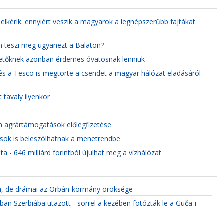
 elkérik: ennyiért veszik a magyarok a legnépszerűbb fajtákat
em teszi meg ugyanezt a Balaton?
ektetőknek azonban érdemes óvatosnak lenniük
 és a Tesco is megtörte a csendet a magyar hálózat eladásáról -
tavaly ilyenkor
n agrártámogatások előlegfizetése
asok is beleszólhatnak a menetrendbe
a - 646 milliárd forintból újulhat meg a vízhálózat
sa, de drámai az Orbán-kormány öröksége
kban Szerbiába utazott - sörrel a kezében fotózták le a Guča-i