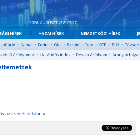
2026. AUGUSZTUS 8. 07:27
ÁGI HÍREK
HAZAI HÍREK
NEMZETKÖZI HÍREK
J
Infláció
•
Kamat
•
Forint
•
Olaj
•
Bitcoin
•
Euro
•
OTP
•
BUX
•
Tőzsde
s idejű árfolyamok
•
Határidős index
•
Deviza árfolyam
•
Arany árfolya
 eltemettek
ás az eredeti oldalon »