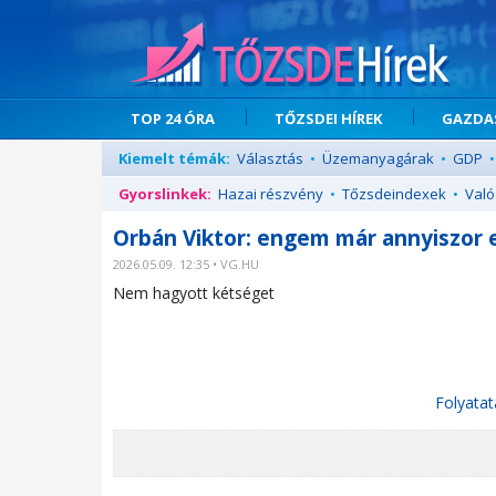
TOP 24 ÓRA
TŐZSDEI HÍREK
GAZDAS
Kiemelt témák:
Választás
•
Üzemanyagárak
•
GDP
•
Gyorslinkek:
Hazai részvény
•
Tőzsdeindexek
•
Való
Orbán Viktor: engem már annyiszor
2026.05.09. 12:35 • VG.HU
Nem hagyott kétséget
Folyatat