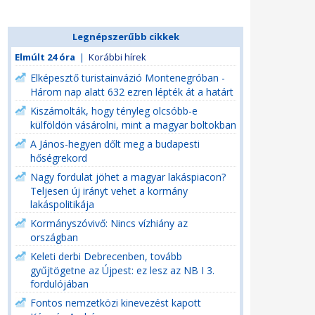
Legnépszerűbb cikkek
Elmúlt 24 óra
|
Korábbi hírek
Elképesztő turistainvázió Montenegróban -
Három nap alatt 632 ezren lépték át a határt
Kiszámolták, hogy tényleg olcsóbb-e
külföldön vásárolni, mint a magyar boltokban
A János-hegyen dőlt meg a budapesti
hőségrekord
Nagy fordulat jöhet a magyar lakáspiacon?
Teljesen új irányt vehet a kormány
lakáspolitikája
Kormányszóvivő: Nincs vízhiány az
országban
Keleti derbi Debrecenben, tovább
gyűjtögetne az Újpest: ez lesz az NB I 3.
fordulójában
Fontos nemzetközi kinevezést kapott