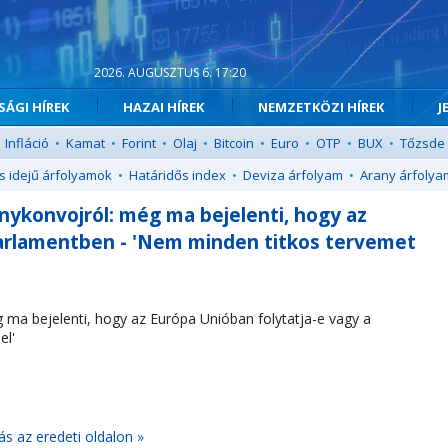
2026. AUGUSZTUS 6. 17:20
ÁGI HÍREK
HAZAI HÍREK
NEMZETKÖZI HÍREK
J
Infláció
•
Kamat
•
Forint
•
Olaj
•
Bitcoin
•
Euro
•
OTP
•
BUX
•
Tőzsde
s idejű árfolyamok
•
Határidős index
•
Deviza árfolyam
•
Arany árfolya
nykonvojról: még ma bejelenti, hogy az
parlamentben - 'Nem minden titkos tervemet
 ma bejelenti, hogy az Európa Unióban folytatja-e vagy a
el'
ás az eredeti oldalon »