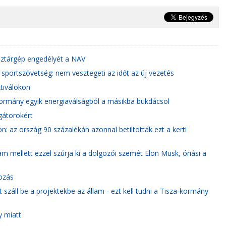
énztárgép engedélyét a NAV
r sportszövetség: nem vesztegeti az időt az új vezetés
tiválokon
a kormány egyik energiaválságból a másikba bukdácsol
gátorokért
: az ország 90 százalékán azonnal betiltották ezt a kerti
m mellett ezzel szúrja ki a dolgozói szemét Elon Musk, óriási a
ozás
záll be a projektekbe az állam - ezt kell tudni a Tisza-kormány
y miatt