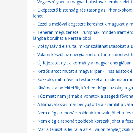
Végveszélyben a magyar halastavak: emberfeletti 
•
Elképesztő biztonsági rés tátong az iPhone-okon
•
lehet
Ezzel a melóval degeszre kereshetik magukat a mag
•
Teherán megüzenete Trumpnak: minden Iránt érő c
•
lángba borulhat a Perzsa-öböl
Vitézy Dávid elárulta, mikor szállíthat utasokat 
•
Valami készül az energiafronton: fontos döntést
•
Új fejezetet nyit a kormány a magyar energiában
•
Kettős arcot mutat a magyar ipar - Friss adatok 
•
Sokkoló, mit művel a testünkkel a mindennapi mob
•
Kivárnak a befektetők, közben drágul az olaj, a g
•
Tűz miatt nem járnak a vonatok a szegedi fővonal
•
A klímaváltozás már benyújtotta a számlát a váll
•
Nem elég a repohár: zöldebb korszak jöhet a fesz
•
Nem elég a repohár: zöldebb korszak jöhet a fesz
•
Már a teniszt is leuralja az AI: vajon tényleg csa
•