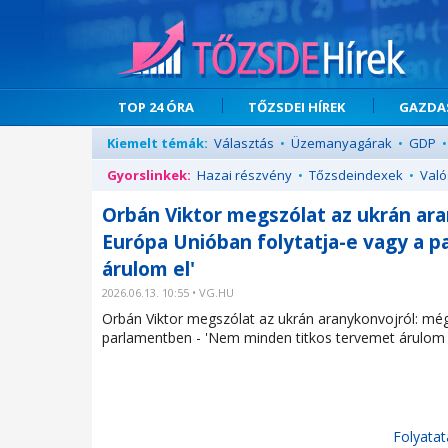
TOP 24 ÓRA
TŐZSDEI HÍREK
GAZDAS
Kiemelt témák:
Választás
•
Üzemanyagárak
•
GDP
•
Gyorslinkek:
Hazai részvény
•
Tőzsdeindexek
•
Való
Orbán Viktor megszólat az ukrán ara
Európa Unióban folytatja-e vagy a 
árulom el'
2026.06.13. 10:55 • VG.HU
Orbán Viktor megszólat az ukrán aranykonvojról: még
parlamentben - 'Nem minden titkos tervemet árulom 
Folyatat