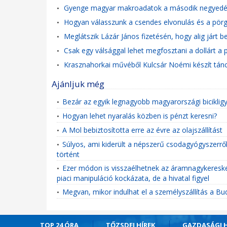
Gyenge magyar makroadatok a második negyedé
•
Hogyan válasszunk a csendes elvonulás és a pörg
•
Meglátszik Lázár János fizetésén, hogy alig járt 
•
Csak egy válsággal lehet megfosztani a dollárt a p
•
Krasznahorkai művéből Kulcsár Noémi készít tán
•
Ajánljuk még
Bezár az egyik legnagyobb magyarországi biciklig
•
Hogyan lehet nyaralás közben is pénzt keresni?
•
A Mol bebiztosította erre az évre az olajszállítást
•
Súlyos, ami kiderült a népszerű csodagyógyszerről:
•
történt
Ezer módon is visszaélhetnek az áramnagykereske
•
piaci manipuláció kockázata, de a hivatal figyel
Megvan, mikor indulhat el a személyszállítás a B
•
TOP 24 ÓRA
TŐZSDEI HÍREK
GAZDASÁGI H