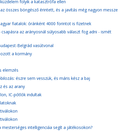
küzdelem folyik a katasztrófa ellen
: az összes böngésző érintett, és a javítás még nagyon messze
yar fiatalok: óránként 4000 forintot is fizetnek
sapásra az arányosnál súlyosabb választ fog adni - ismét
a Budapest-Belgrád vasútvonal
 hozott a kormány
és elemzés
ilozás: észre sem vesszük, és máris kész a baj
áz és az arany
on, IC-pótlók indultak
alatoknak
tiválokon
tiválokon
k a mesterséges intelligenciáa segít a játékosokon?