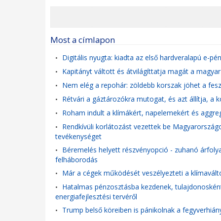
Most a címlapon
Digitális nyugta: kiadta az első hardveralapú e-p
•
Kapitányt váltott és átvilágíttatja magát a magya
•
Nem elég a repohár: zöldebb korszak jöhet a fesz
•
Rétvári a gáztározókra mutogat, és azt állítja, 
•
Roham indult a klímákért, napelemekért és aggre
•
Rendkívüli korlátozást vezettek be Magyarországon
•
tevékenységet
Béremelés helyett részvényopció - zuhanó árfolya
•
felháborodás
Már a cégek működését veszélyezteti a klímavált
•
Hatalmas pénzosztásba kezdenek, tulajdonosként s
•
energiafejlesztési tervéről
Trump belső köreiben is pánikolnak a fegyverhián
•