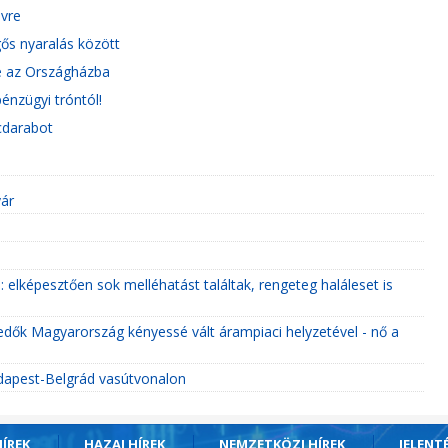
vre
ős nyaralás között
be az Országházba
énzügyi tróntól!
cdarabot
yár
 elképesztően sok melléhatást találtak, rengeteg haláleset is
dők Magyarország kényessé vált árampiaci helyzetével - nő a
udapest-Belgrád vasútvonalon
ÍREK
HAZAI HÍREK
NEMZETKÖZI HÍREK
JELENT