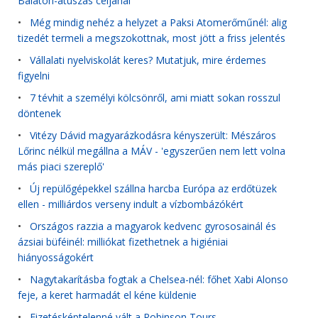
Balaton-átúszás céljánál
•
Még mindig nehéz a helyzet a Paksi Atomerőműnél: alig
tizedét termeli a megszokottnak, most jött a friss jelentés
•
Vállalati nyelviskolát keres? Mutatjuk, mire érdemes
figyelni
•
7 tévhit a személyi kölcsönről, ami miatt sokan rosszul
döntenek
•
Vitézy Dávid magyarázkodásra kényszerült: Mészáros
Lőrinc nélkül megállna a MÁV - 'egyszerűen nem lett volna
más piaci szereplő'
•
Új repülőgépekkel szállna harcba Európa az erdőtüzek
ellen - milliárdos verseny indult a vízbombázókért
•
Országos razzia a magyarok kedvenc gyrososainál és
ázsiai büféinél: milliókat fizethetnek a higiéniai
hiányosságokért
•
Nagytakarításba fogtak a Chelsea-nél: főhet Xabi Alonso
feje, a keret harmadát el kéne küldenie
•
Fizetésképtelenné vált a Robinson Tours