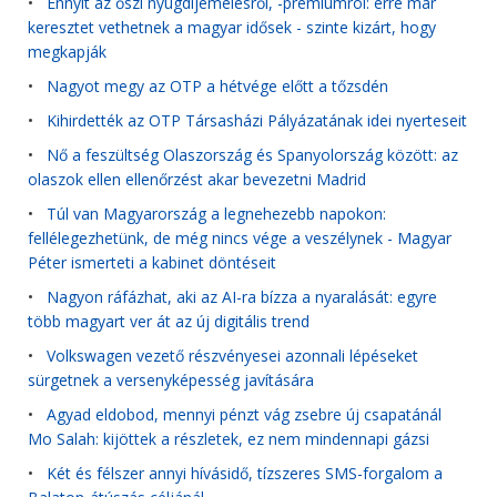
•
Ennyit az őszi nyugdíjemelésről, -prémiumról: erre már
keresztet vethetnek a magyar idősek - szinte kizárt, hogy
megkapják
•
Nagyot megy az OTP a hétvége előtt a tőzsdén
•
Kihirdették az OTP Társasházi Pályázatának idei nyerteseit
•
Nő a feszültség Olaszország és Spanyolország között: az
olaszok ellen ellenőrzést akar bevezetni Madrid
•
Túl van Magyarország a legnehezebb napokon:
fellélegezhetünk, de még nincs vége a veszélynek - Magyar
Péter ismerteti a kabinet döntéseit
•
Nagyon ráfázhat, aki az AI-ra bízza a nyaralását: egyre
több magyart ver át az új digitális trend
•
Volkswagen vezető részvényesei azonnali lépéseket
sürgetnek a versenyképesség javítására
•
Agyad eldobod, mennyi pénzt vág zsebre új csapatánál
Mo Salah: kijöttek a részletek, ez nem mindennapi gázsi
•
Két és félszer annyi hívásidő, tízszeres SMS-forgalom a