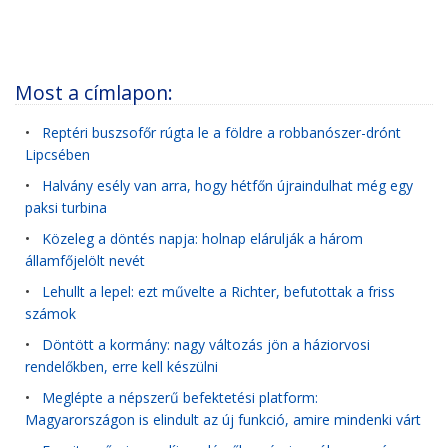
Most a címlapon:
•
Reptéri buszsofőr rúgta le a földre a robbanószer-drónt
Lipcsében
•
Halvány esély van arra, hogy hétfőn újraindulhat még egy
paksi turbina
•
Közeleg a döntés napja: holnap elárulják a három
államfőjelölt nevét
•
Lehullt a lepel: ezt művelte a Richter, befutottak a friss
számok
•
Döntött a kormány: nagy változás jön a háziorvosi
rendelőkben, erre kell készülni
•
Meglépte a népszerű befektetési platform:
Magyarországon is elindult az új funkció, amire mindenki várt