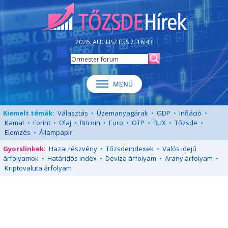
2026. AUGUSZTUS 7. 16:43
Kiemelt témák:
Választás
•
Üzemanyagárak
•
GDP
•
Infláció
•
Kamat
•
Forint
•
Olaj
•
Bitcoin
•
Euro
•
OTP
•
BUX
•
Tőzsde
•
Elemzés
•
Állampapír
Gyorslinkek:
Hazai részvény
•
Tőzsdeindexek
•
Valós idejű
árfolyamok
•
Határidős index
•
Deviza árfolyam
•
Arany árfolyam
•
Kriptovaluta árfolyam