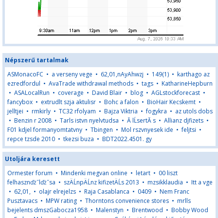
Népszerű tartalmak
ASMonacoFC
•
a verseny vege
•
62,01,nAyAhwzj
•
149(1)
•
karthago az
ezredfordul
•
AvaTrade withdrawal methods
•
tags
•
KatharineHepburn
•
ASALocalRun
•
coverage
•
David Blair
•
blog
•
AGLstockforecast
•
fancybox
•
extrudlt szja aktulisr
•
Bohc a falon
•
BioHair Kecskemt
•
jelltjei
•
rmkirly
•
TC32 rfolyam
•
Bajza Viktria
•
fogykra
•
az utols dobs
•
Benzin r 2008
•
Tarls istvn nyelvtudsa
•
Ă lĹsertĂ s
•
Allianz djfizets
•
F01 kdjel formanyomtatvny
•
Tbingen
•
Mol rszvnyesek ide
•
feljtsi
•
repce tzsde 2010
•
tkezsi buza
•
BDT2022.4501. gy
Utoljára keresett
Ormester forum
•
Mindenki megvan online
•
letart
•
00 liszt
felhasznďż˝lďż˝sa
•
szÄĹnpÄĹnz kifizetÄĹs 2013
•
mzsikklaudia
•
Itt a vge
•
62,01,
•
olajr elrejelzs
•
Raja Casablanca
•
0409
•
Nem Franc
Pusztavacs
•
MPW rating
•
Thorntons convenience stores
•
mrlls
bejelents dmszGabocza1958
•
Malenstyn
•
Brentwood
•
Bobby Wood