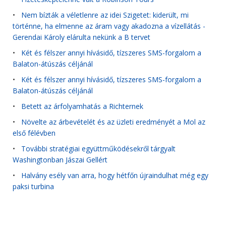
•
Nem bízták a véletlenre az idei Szigetet: kiderült, mi
történne, ha elmenne az áram vagy akadozna a vízellátás -
Gerendai Károly elárulta nekünk a B tervet
•
Két és félszer annyi hívásidő, tízszeres SMS-forgalom a
Balaton-átúszás céljánál
•
Két és félszer annyi hívásidő, tízszeres SMS-forgalom a
Balaton-átúszás céljánál
•
Betett az árfolyamhatás a Richternek
•
Növelte az árbevételét és az üzleti eredményét a Mol az
első félévben
•
További stratégiai együttműködésekről tárgyalt
Washingtonban Jászai Gellért
•
Halvány esély van arra, hogy hétfőn újraindulhat még egy
paksi turbina