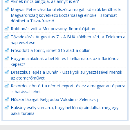
Akinek nincs bingója, az annyit is ér?
Magyar Péter váratlanul elszólta magát: közülük kerülhet ki
Magyarország következő köztársasági elnöke - szombat
dönthet a Tisza-frakció
Robbanás volt a Mol pozsonyi finomítójában
Tőzsdezárás Augusztus 7. - A BUX zöldben zárt, a Telekom a
nap vesztese
Erősödött a forint, ismét 315 alatt a dollár
Hogyan alakulnak a betéti- és hitelkamatok az inflációhoz
képest?
Drasztikus lépés a Dunán - Uszályok süllyesztésével mentik
az atomerőművet
Rekordot döntött a német export, és ez a magyar autóiparra
is hatással lehet
Először látogat Belgrádba Volodimir Zelenszkij
Halvány esély van arra, hogy hétfőn újraindulhat még egy
paksi turbina