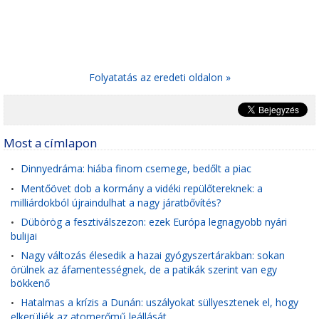
Folyatatás az eredeti oldalon »
Most a címlapon
Dinnyedráma: hiába finom csemege, bedőlt a piac
•
Mentőövet dob a kormány a vidéki repülőtereknek: a
•
milliárdokból újraindulhat a nagy járatbővítés?
Dübörög a fesztiválszezon: ezek Európa legnagyobb nyári
•
bulijai
Nagy változás élesedik a hazai gyógyszertárakban: sokan
•
örülnek az áfamentességnek, de a patikák szerint van egy
bökkenő
Hatalmas a krízis a Dunán: uszályokat süllyesztenek el, hogy
•
elkerüljék az atomerőmű leállását