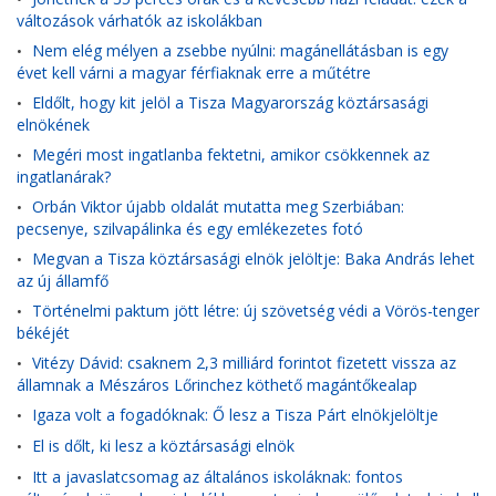
változások várhatók az iskolákban
Nem elég mélyen a zsebbe nyúlni: magánellátásban is egy
•
évet kell várni a magyar férfiaknak erre a műtétre
Eldőlt, hogy kit jelöl a Tisza Magyarország köztársasági
•
elnökének
Megéri most ingatlanba fektetni, amikor csökkennek az
•
ingatlanárak?
Orbán Viktor újabb oldalát mutatta meg Szerbiában:
•
pecsenye, szilvapálinka és egy emlékezetes fotó
Megvan a Tisza köztársasági elnök jelöltje: Baka András lehet
•
az új államfő
Történelmi paktum jött létre: új szövetség védi a Vörös-tenger
•
békéjét
Vitézy Dávid: csaknem 2,3 milliárd forintot fizetett vissza az
•
államnak a Mészáros Lőrinchez köthető magántőkealap
Igaza volt a fogadóknak: Ő lesz a Tisza Párt elnökjelöltje
•
El is dőlt, ki lesz a köztársasági elnök
•
Itt a javaslatcsomag az általános iskoláknak: fontos
•