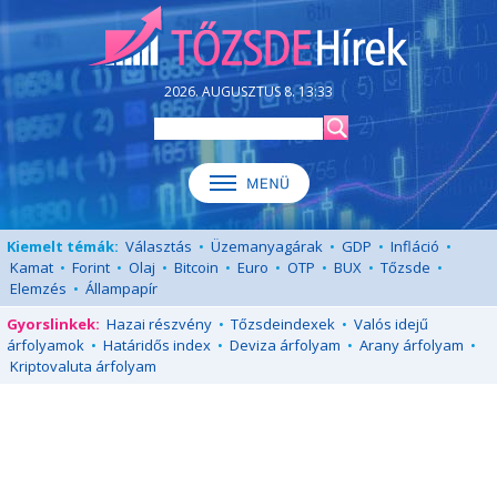
2026. AUGUSZTUS 8. 13:33
Kiemelt témák:
Választás
•
Üzemanyagárak
•
GDP
•
Infláció
•
Kamat
•
Forint
•
Olaj
•
Bitcoin
•
Euro
•
OTP
•
BUX
•
Tőzsde
•
Elemzés
•
Állampapír
Gyorslinkek:
Hazai részvény
•
Tőzsdeindexek
•
Valós idejű
árfolyamok
•
Határidős index
•
Deviza árfolyam
•
Arany árfolyam
•
Kriptovaluta árfolyam