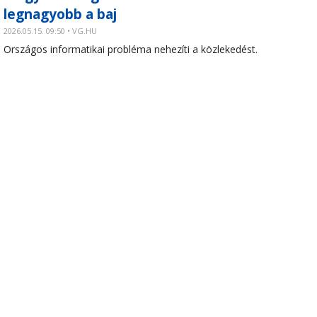
legnagyobb a baj
2026.05.15. 09:50 • VG.HU
Országos informatikai probléma nehezíti a közlekedést.