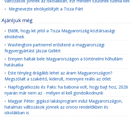
változások jönnek az iskolákban, ezt minden szülőnek tudnia kell
Megnevezte elnökjelöltjét a Tisza Párt
•
Ajánljuk még
Eldőlt, hogy kit jelöl a Tisza Magyarország köztársasági
•
elnökének
Washingtoni partnerrel erősítené a magyarországi
•
fegyvergyártást Jászai Gellért
Ennyien haltak bele Magyarországon a történelmi hőhullám
•
hatásaiba
Este tényleg drágább lehet az áram Magyarországon?
•
Megszólalt a szakértő, kiderült, mennyire reális az ötlet
Napfogyatkozás és Paks: ha babona volt, hogy bajt hoz, 2026
•
nyarán már nem az - mélyen el kell gondolkodnunk
Magyar Péter: gigászi lakásprogram indul Magyarországon,
•
hatalmas változások jönnek az orvosi rendelőkben és
iskolákban is