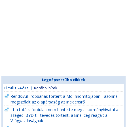
Legnépszerűbb cikkek
Elmúlt 24 óra
|
Korábbi hírek
Rendkívüli: robbanás történt a Mol finomítójában - azonnal
megszólalt az olajtársaság az incidensről
Itt a totális fordulat: nem büntette meg a kormányhivatal a
szegedi BYD-t - tévedés történt, a kínai cég reagált a
Világgazdaságnak