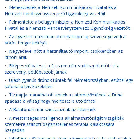
Menesztették a Nemzeti Kommunikációs Hivatal és a
•
Nemzeti Rendezvényszervező Ügynökség vezetőit
Felmentette a belügyminiszter a Nemzeti Kommunikációs
•
Hivatal és a Nemzeti Rendezvényszervező Ügynökség vezetőit
Az egyetlen muzulmán atomhatalom új szövetsége védi a
•
Vörös-tenger békéjét
Negyedével nőtt a használtautó-import, csökkenőben az
•
itthoni árak
Elképesztő baleset a 2-es metrón: vaddisznót ütött el a
•
szerelvény, pótlóbuszok járnak
Újabb gyanús drónok tűntek fel Németországban, ezúttal egy
•
katonai bázis közelében
Tíz napja maradhatott ennek az atomerőműnek: a Duna
•
apadása a válság nagy nyertesét is utolérheti
A Balatonon már sziesztáznak az éttermek
•
A mesterséges intelligencia alkalmazhatóságát vizsgálták
•
személyre szabott daganatellenes terápia kialakítására
Szegeden
Jöhetnek a 35 perces órák és a kevesebb házi feladat: ezek a
•