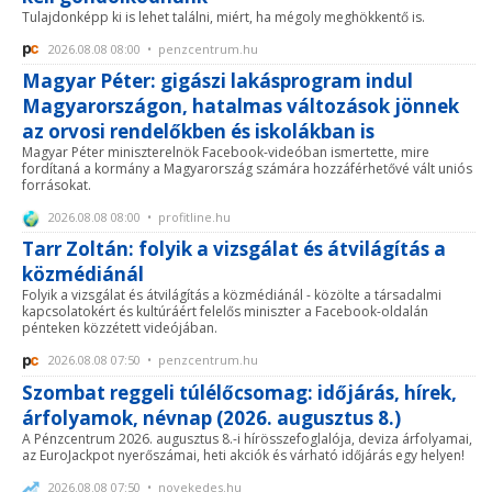
Tulajdonképp ki is lehet találni, miért, ha mégoly meghökkentő is.
2026.08.08 08:00 • penzcentrum.hu
Magyar Péter: gigászi lakásprogram indul
Magyarországon, hatalmas változások jönnek
az orvosi rendelőkben és iskolákban is
Magyar Péter miniszterelnök Facebook-videóban ismertette, mire
fordítaná a kormány a Magyarország számára hozzáférhetővé vált uniós
forrásokat.
2026.08.08 08:00 • profitline.hu
Tarr Zoltán: folyik a vizsgálat és átvilágítás a
közmédiánál
Folyik a vizsgálat és átvilágítás a közmédiánál - közölte a társadalmi
kapcsolatokért és kultúráért felelős miniszter a Facebook-oldalán
pénteken közzétett videójában.
2026.08.08 07:50 • penzcentrum.hu
Szombat reggeli túlélőcsomag: időjárás, hírek,
árfolyamok, névnap (2026. augusztus 8.)
A Pénzcentrum 2026. augusztus 8.-i hírösszefoglalója, deviza árfolyamai,
az EuroJackpot nyerőszámai, heti akciók és várható időjárás egy helyen!
2026.08.08 07:50 • novekedes.hu