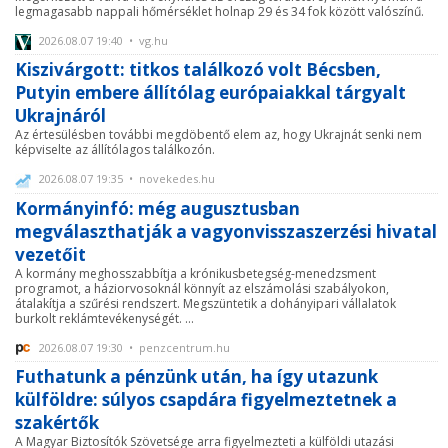
legmagasabb nappali hőmérséklet holnap 29 és 34 fok között valószínű.
2026.08.07 19:40 • vg.hu
Kiszivárgott: titkos találkozó volt Bécsben,
Putyin embere állítólag európaiakkal tárgyalt
Ukrajnáról
Az értesülésben további megdöbentő elem az, hogy Ukrajnát senki nem
képviselte az állítólagos találkozón.
2026.08.07 19:35 • novekedes.hu
Kormányinfó: még augusztusban
megválaszthatják a vagyonvisszaszerzési hivatal
vezetőit
A kormány meghosszabbítja a krónikusbetegség-menedzsment
programot, a háziorvosoknál könnyít az elszámolási szabályokon,
átalakítja a szűrési rendszert. Megszüntetik a dohányipari vállalatok
burkolt reklámtevékenységét. ...
2026.08.07 19:30 • penzcentrum.hu
Futhatunk a pénzünk után, ha így utazunk
külföldre: súlyos csapdára figyelmeztetnek a
szakértők
A Magyar Biztosítók Szövetsége arra figyelmezteti a külföldi utazási