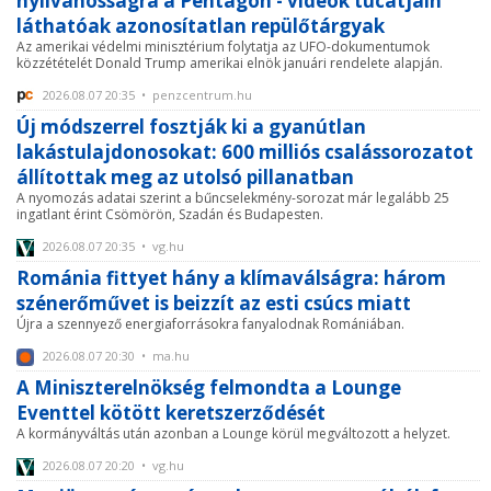
nyilvánosságra a Pentagon - videók tucatjain
láthatóak azonosítatlan repülőtárgyak
Az amerikai védelmi minisztérium folytatja az UFO-dokumentumok
közzétételét Donald Trump amerikai elnök januári rendelete alapján.
2026.08.07 20:35 • penzcentrum.hu
Új módszerrel fosztják ki a gyanútlan
lakástulajdonosokat: 600 milliós csalássorozatot
állítottak meg az utolsó pillanatban
A nyomozás adatai szerint a bűncselekmény-sorozat már legalább 25
ingatlant érint Csömörön, Szadán és Budapesten.
2026.08.07 20:35 • vg.hu
Románia fittyet hány a klímaválságra: három
szénerőművet is beizzít az esti csúcs miatt
Újra a szennyező energiaforrásokra fanyalodnak Romániában.
2026.08.07 20:30 • ma.hu
A Miniszterelnökség felmondta a Lounge
Eventtel kötött keretszerződését
A kormányváltás után azonban a Lounge körül megváltozott a helyzet.
2026.08.07 20:20 • vg.hu