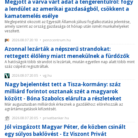
Megjött a várva várt adat a tengerentúlról: fogy
a lendület az amerikai gazdaságból, csökkent a
kamatemelés esélye
Meglepetést okozott az Egyesült Államok júliusi foglalkoztatási jelentése,
amely szerint az ország gazdasága öt hónap után ismét munkahelyeket
veszített.
2026.08.07 20:10 • penzcentrum.hu
Azonnal lezárták a népszerű strandokat:
rettegett élőlény miatt menekülnek a fürdőzők
A hatóságok több strandot is lezártak, miután egyetlen nap alatt több mint
száz csípést regisztráltak.
2026.08.07 20:05 • vg.hu
Nagy bejelentést tett a Tisza-kormány: száz
milliárd forintot osztanak szét a magyarok
között - Bóna Szabolcs elárulta a részleteket
Már augusztusban milliárdok érkeznek a gazdákhoz: előrehozzák az
agrártámogatások kifizetését.
2026.08.07 20:05 • privatbankar.hu
Jól vizsgázott Magyar Péter, de közben csinált
egy súlyos baklövést - Ez Viszont Privát