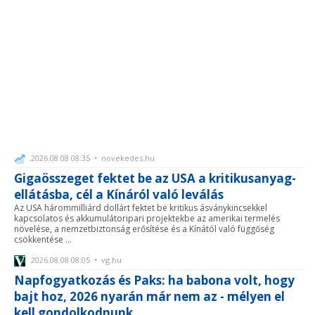
2026.08.08 08:35 • novekedes.hu
Gigaösszeget fektet be az USA a kritikusanyag-
ellátásba, cél a Kínáról való leválás
Az USA hárommilliárd dollárt fektet be kritikus ásványkincsekkel
kapcsolatos és akkumulátoripari projektekbe az amerikai termelés
növelése, a nemzetbiztonság erősítése és a Kínától való függőség
csökkentése ...
2026.08.08 08:05 • vg.hu
Napfogyatkozás és Paks: ha babona volt, hogy
bajt hoz, 2026 nyarán már nem az - mélyen el
kell gondolkodnunk