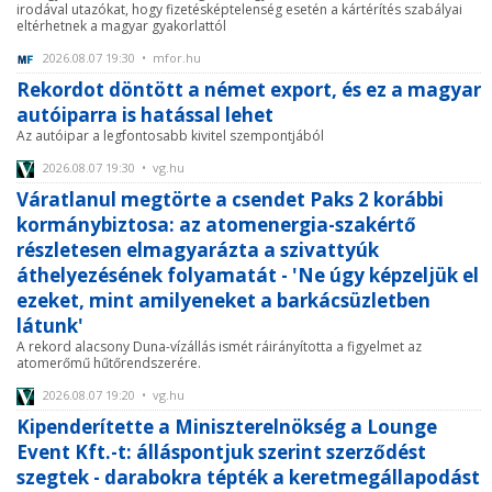
irodával utazókat, hogy fizetésképtelenség esetén a kártérítés szabályai
eltérhetnek a magyar gyakorlattól
2026.08.07 19:30 • mfor.hu
Rekordot döntött a német export, és ez a magyar
autóiparra is hatással lehet
Az autóipar a legfontosabb kivitel szempontjából
2026.08.07 19:30 • vg.hu
Váratlanul megtörte a csendet Paks 2 korábbi
kormánybiztosa: az atomenergia-szakértő
részletesen elmagyarázta a szivattyúk
áthelyezésének folyamatát - 'Ne úgy képzeljük el
ezeket, mint amilyeneket a barkácsüzletben
látunk'
A rekord alacsony Duna-vízállás ismét ráirányította a figyelmet az
atomerőmű hűtőrendszerére.
2026.08.07 19:20 • vg.hu
Kipenderítette a Miniszterelnökség a Lounge
Event Kft.-t: álláspontjuk szerint szerződést
szegtek - darabokra tépték a keretmegállapodást