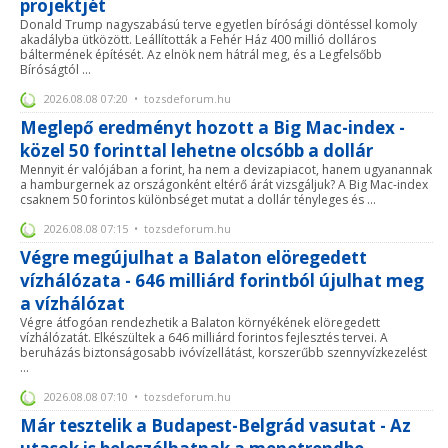
projektjét
Donald Trump nagyszabású terve egyetlen bírósági döntéssel komoly
akadályba ütközött. Leállították a Fehér Ház 400 millió dolláros
báltermének építését. Az elnök nem hátrál meg, és a Legfelsőbb
Bíróságtól ...
2026.08.08 07:20 • tozsdeforum.hu
Meglepő eredményt hozott a Big Mac-index -
közel 50 forinttal lehetne olcsóbb a dollár
Mennyit ér valójában a forint, ha nem a devizapiacot, hanem ugyanannak
a hamburgernek az országonként eltérő árát vizsgáljuk? A Big Mac-index
csaknem 50 forintos különbséget mutat a dollár tényleges és ...
2026.08.08 07:15 • tozsdeforum.hu
Végre megújulhat a Balaton elöregedett
vízhálózata - 646 milliárd forintból újulhat meg
a vízhálózat
Végre átfogóan rendezhetik a Balaton környékének elöregedett
vízhálózatát. Elkészültek a 646 milliárd forintos fejlesztés tervei. A
beruházás biztonságosabb ivóvízellátást, korszerűbb szennyvízkezelést
...
2026.08.08 07:10 • tozsdeforum.hu
Már tesztelik a Budapest-Belgrád vasutat - Az