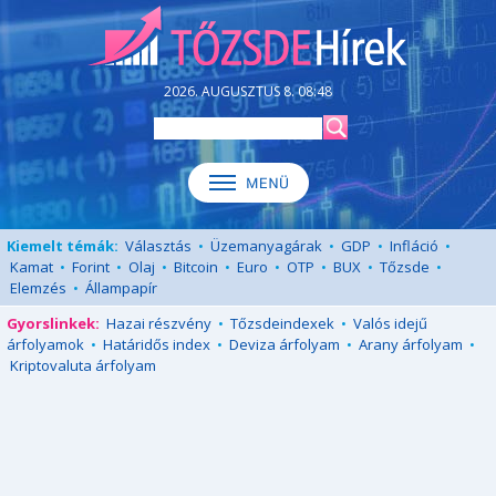
2026. AUGUSZTUS 8. 08:48
Kiemelt témák:
Választás
•
Üzemanyagárak
•
GDP
•
Infláció
•
Kamat
•
Forint
•
Olaj
•
Bitcoin
•
Euro
•
OTP
•
BUX
•
Tőzsde
•
Elemzés
•
Állampapír
Gyorslinkek:
Hazai részvény
•
Tőzsdeindexek
•
Valós idejű
árfolyamok
•
Határidős index
•
Deviza árfolyam
•
Arany árfolyam
•
Kriptovaluta árfolyam