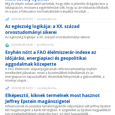
Míg év elején sokan attól tartottak, hogy idén is jelentős drágulás lesz a
lakáspiacon, mostanra egyértelművé vált, hogy az árrobbanás kifulladt,
és a piac a fokozatos normalizálódás irányába mozdult ...
2026.08.08 05:05 • novekedes.hu
Az egészség logikája: a XX. század
orvostudományi sikerei
Az egészség logikája: a XX. század orvostudományi sikerei
2026.08.08 05:00 • profitline.hu
Enyhén nőtt a FAO élelmiszerár-indexe az
időjárási, energiapiaci és geopolitikai
aggodalmak közepette
A FAO élelmiszer-alapanyagárainak referenciamutatója enyhén
emelkedett júliusban, mivel a közelmúltbeli hőhullámok és az
energiapiacon tapasztalható dinamikák felnyomták a gabonafélék, a
növényi olajok ...
2026.08.08 04:05 • novekedes.hu
Elképesztő, kiknek termelnek most hasznot
Jeffrey Epstein magánszigetei
Influenszerek és youtube-tartalomgyártók célpontjává vált Jeffrey Epstein
két magánszigete a karib-térségben. A szigeteket az Epstein-hagyatékból
egy ingatlanbefektető vásárolta meg, az ígért luxusüdülők ...