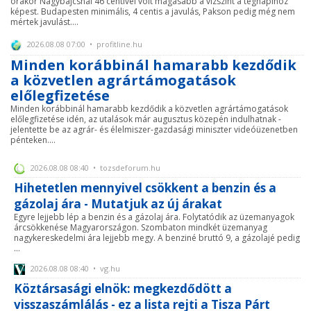
órakor Nagybajcsnál 46 centivel volt magasabb a vízszint a tegnapihoz
képest. Budapesten minimális, 4 centis a javulás, Pakson pedig még nem
mértek javulást....
2026.08.08 07:00 • profitline.hu
Minden korábbinál hamarabb kezdődik
a közvetlen agrártámogatások
előlegfizetése
Minden korábbinál hamarabb kezdődik a közvetlen agrártámogatások
előlegfizetése idén, az utalások már augusztus közepén indulhatnak -
jelentette be az agrár- és élelmiszer-gazdasági miniszter videóüzenetben
pénteken....
2026.08.08 08:40 • tozsdeforum.hu
Hihetetlen mennyivel csökkent a benzin és a
gázolaj ára - Mutatjuk az új árakat
Egyre lejjebb lép a benzin és a gázolaj ára. Folytatódik az üzemanyagok
árcsökkenése Magyarországon. Szombaton mindkét üzemanyag
nagykereskedelmi ára lejjebb megy. A benziné bruttó 9, a gázolajé pedig
...
2026.08.08 08:40 • vg.hu
Köztársasági elnök: megkezdődött a
visszaszámlálás - ez a lista rejti a Tisza Párt