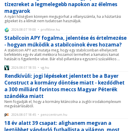
tízezreket a legmelegebb napokon az élelmes
magyarok
A nyári hőségben könnyen megugorhat a villanyszámla, ha a háztartási
gépeket és a klímát nem tudatosan használjuk.
2026.08.07 19:00 • profitline.hu
Stabilcoin APY fogalma, jelentése és értelmezése
- hogyan működik a stabilcoinok éves hozama?
A stabilcoin APY azt mutatja meg, hogy egy stabilcoinban elhelyezett
befektetés egy év alatt mekkora hozamot termelhet a kamatos kamat
hatását is figyelembe véve. Bár első pillantásra egyszerű százalékos ...
2026.08.07 18:55 • vg.hu
Rendkívüli: jogi lépéseket jelentett be a Bayer
Construct a kormány döntése miatt - kezdődhet
a 300 milliárd forintos meccs Magyar Péterék
szándéka miatt
Nem fogadják el, hogy a kormány kitáncolna a zuglói irodakomplexum
megvásárlásából.
2026.08.07 18:45 • penzcentrum.hu
18 év alatt 39 csapat: alighanem megvan a
legtöbbet vándorló futballista a világon, most