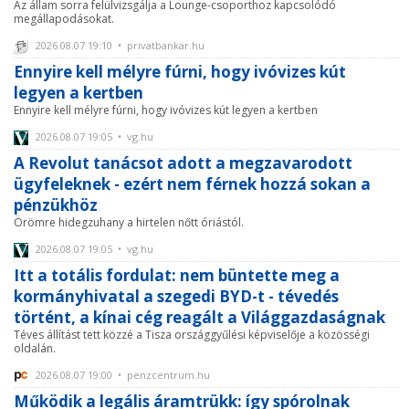
Az állam sorra felülvizsgálja a Lounge-csoporthoz kapcsolódó
megállapodásokat.
2026.08.07 19:10 • privatbankar.hu
Ennyire kell mélyre fúrni, hogy ivóvizes kút
legyen a kertben
Ennyire kell mélyre fúrni, hogy ivóvizes kút legyen a kertben
2026.08.07 19:05 • vg.hu
A Revolut tanácsot adott a megzavarodott
ügyfeleknek - ezért nem férnek hozzá sokan a
pénzükhöz
Örömre hidegzuhany a hirtelen nőtt óriástól.
2026.08.07 19:05 • vg.hu
Itt a totális fordulat: nem büntette meg a
kormányhivatal a szegedi BYD-t - tévedés
történt, a kínai cég reagált a Világgazdaságnak
Téves állítást tett közzé a Tisza országgyűlési képviselője a közösségi
oldalán.
2026.08.07 19:00 • penzcentrum.hu
Működik a legális áramtrükk: így spórolnak