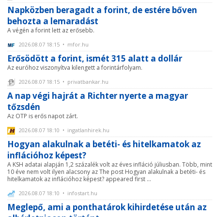
Napközben beragadt a forint, de estére bőven
behozta a lemaradást
A végén a forint lett az erősebb.
2026.08.07 18:15 • mfor.hu
Erősödött a forint, ismét 315 alatt a dollár
Az euróhoz viszonyítva kilengett a forintárfolyam.
2026.08.07 18:15 • privatbankar.hu
A nap végi hajrát a Richter nyerte a magyar
tőzsdén
Az OTP is erős napot zárt.
2026.08.07 18:10 • ingatlanhirek.hu
Hogyan alakulnak a betéti- és hitelkamatok az
inflációhoz képest?
A KSH adatai alapján 1,2 százalék volt az éves infláció júliusban. Több, mint
10 éve nem volt ilyen alacsony az The post Hogyan alakulnak a betéti- és
hitelkamatok az inflációhoz képest? appeared first ...
2026.08.07 18:10 • infostart.hu
Meglepő, ami a ponthatárok kihirdetése után az