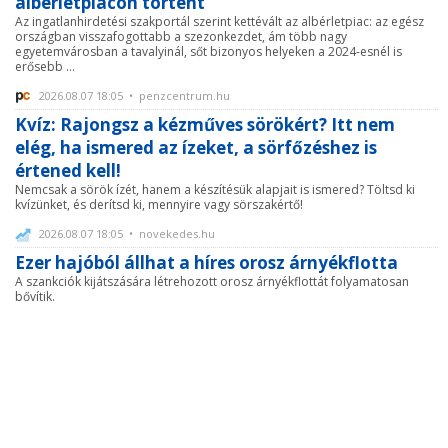
albérletpiacon történt
Az ingatlanhirdetési szakportál szerint kettévált az albérletpiac: az egész
országban visszafogottabb a szezonkezdet, ám több nagy
egyetemvárosban a tavalyinál, sőt bizonyos helyeken a 2024-esnél is
erősebb ...
2026.08.07 18:05 • penzcentrum.hu
Kvíz: Rajongsz a kézműves sörökért? Itt nem
elég, ha ismered az ízeket, a sörfőzéshez is
értened kell!
Nemcsak a sörök ízét, hanem a készítésük alapjait is ismered? Töltsd ki
kvízünket, és derítsd ki, mennyire vagy sörszakértő!
2026.08.07 18:05 • novekedes.hu
Ezer hajóból állhat a híres orosz árnyékflotta
A szankciók kijátszására létrehozott orosz árnyékflottát folyamatosan
bővítik.