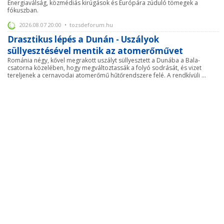
Energiaválság, közmédiás kirúgások és Európára zúduló tömegek a
fókuszban.
2026.08.07 20:00 • tozsdeforum.hu
Drasztikus lépés a Dunán - Uszályok
süllyesztésével mentik az atomerőművet
Románia négy, kővel megrakott uszályt süllyesztett a Dunába a Bala-
csatorna közelében, hogy megváltoztassák a folyó sodrását, és vizet
tereljenek a cernavodai atomerőmű hűtőrendszere felé. A rendkívüli ...