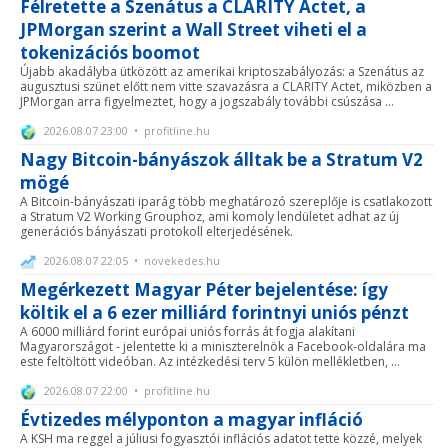
Félretette a Szenátus a CLARITY Actet, a
JPMorgan szerint a Wall Street viheti el a
tokenizációs boomot
Újabb akadályba ütközött az amerikai kriptoszabályozás: a Szenátus az
augusztusi szünet előtt nem vitte szavazásra a CLARITY Actet, miközben a
JPMorgan arra figyelmeztet, hogy a jogszabály további csúszása ...
2026.08.07 23:00 • profitline.hu
Nagy Bitcoin-bányászok álltak be a Stratum V2
mögé
A Bitcoin-bányászati iparág több meghatározó szereplője is csatlakozott
a Stratum V2 Working Grouphoz, ami komoly lendületet adhat az új
generációs bányászati protokoll elterjedésének.
2026.08.07 22:05 • novekedes.hu
Megérkezett Magyar Péter bejelentése: így
költik el a 6 ezer milliárd forintnyi uniós pénzt
A 6000 milliárd forint európai uniós forrás át fogja alakítani
Magyarországot - jelentette ki a miniszterelnök a Facebook-oldalára ma
este feltöltött videóban. Az intézkedési terv 5 külön mellékletben, ...
2026.08.07 22:00 • profitline.hu
Évtizedes mélyponton a magyar infláció
A KSH ma reggel a júliusi fogyasztói inflációs adatot tette közzé, melyek