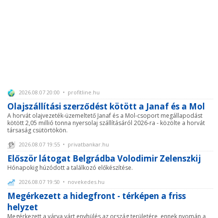
2026.08.07 20:00 • profitline.hu
Olajszállítási szerződést kötött a Janaf és a Mol
A horvát olajvezeték-üzemeltető Janaf és a Mol-csoport megállapodást
kötött 2,05 millió tonna nyersolaj szállításáról 2026-ra - közölte a horvát
társaság csütörtökön.
2026.08.07 19:55 • privatbankar.hu
Először látogat Belgrádba Volodimir Zelenszkij
Hónapokig húzódott a találkozó előkészítése.
2026.08.07 19:50 • novekedes.hu
Megérkezett a hidegfront - térképen a friss
helyzet
Megérkezett a várva várt enyhülés az ország területére, ennek nyomán a