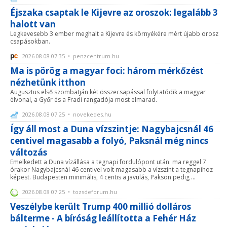
Éjszaka csaptak le Kijevre az oroszok: legalább 3
halott van
Legkevesebb 3 ember meghalt a Kijevre és környékére mért újabb orosz
csapásokban.
2026.08.08 07:35 • penzcentrum.hu
Ma is pörög a magyar foci: három mérkőzést
nézhetünk itthon
Augusztus első szombatján két összecsapással folytatódik a magyar
élvonal, a Győr és a Fradi rangadója most elmarad.
2026.08.08 07:25 • novekedes.hu
Így áll most a Duna vízszintje: Nagybajcsnál 46
centivel magasabb a folyó, Paksnál még nincs
változás
Emelkedett a Duna vízállása a tegnapi fordulópont után: ma reggel 7
órakor Nagybajcsnál 46 centivel volt magasabb a vízszint a tegnapihoz
képest. Budapesten minimális, 4 centis a javulás, Pakson pedig ...
2026.08.08 07:25 • tozsdeforum.hu
Veszélybe került Trump 400 millió dolláros
bálterme - A bíróság leállította a Fehér Ház