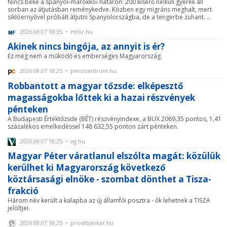
Nincs béke a spanyol-marokkói határon: 200 kísérő nélküli gyerek áll
sorban az átjutásban reménykedve. Közben egy migráns meghalt, mert
siklóernyővel próbált átjutni Spanyolországba, de a tengerbe zuhant. ...
2026.08.07 18:35 • mfor.hu
Akinek nincs bingója, az annyit is ér?
Ez még nem a működő és emberséges Magyarország.
2026.08.07 18:25 • penzcentrum.hu
Robbantott a magyar tőzsde: elképesztő
magasságokba lőttek ki a hazai részvények
pénteken
A Budapesti Értéktőzsde (BÉT) részvényindexe, a BUX 2069,35 pontos, 1,41
százalékos emelkedéssel 148 632,55 ponton zárt pénteken.
2026.08.07 18:25 • vg.hu
Magyar Péter váratlanul elszólta magát: közülük
kerülhet ki Magyarország következő
köztársasági elnöke - szombat dönthet a Tisza-
frakció
Három név került a kalapba az új államfői posztra - ők lehetnek a TISZA
jelöltjei.
2026.08.07 18:25 • privatbankar.hu