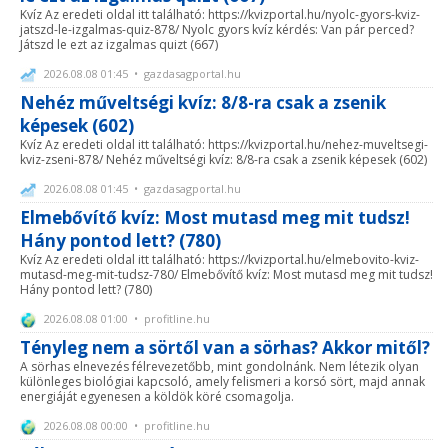
Kvíz Az eredeti oldal itt található: https://kvizportal.hu/nyolc-gyors-kviz-
jatszd-le-izgalmas-quiz-878/ Nyolc gyors kvíz kérdés: Van pár perced?
Játszd le ezt az izgalmas quizt (667)
2026.08.08 01:45 • gazdasagportal.hu
Nehéz műveltségi kvíz: 8/8-ra csak a zsenik
képesek (602)
Kvíz Az eredeti oldal itt található: https://kvizportal.hu/nehez-muveltsegi-
kviz-zseni-878/ Nehéz műveltségi kvíz: 8/8-ra csak a zsenik képesek (602)
2026.08.08 01:45 • gazdasagportal.hu
Elmebővítő kvíz: Most mutasd meg mit tudsz!
Hány pontod lett? (780)
Kvíz Az eredeti oldal itt található: https://kvizportal.hu/elmebovito-kviz-
mutasd-meg-mit-tudsz-780/ Elmebővítő kvíz: Most mutasd meg mit tudsz!
Hány pontod lett? (780)
2026.08.08 01:00 • profitline.hu
Tényleg nem a sörtől van a sörhas? Akkor mitől?
A sörhas elnevezés félrevezetőbb, mint gondolnánk. Nem létezik olyan
különleges biológiai kapcsoló, amely felismeri a korsó sört, majd annak
energiáját egyenesen a köldök köré csomagolja.
2026.08.08 00:00 • profitline.hu