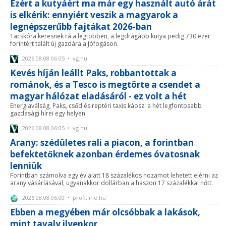
Ezért a kutyáért ma már egy használt autó árát
is elkérik: ennyiért veszik a magyarok a
legnépszerűbb fajtákat 2026-ban
Tacskóra keresnek rá a legtöbben, a legdrágább kutya pedig 730 ezer
forintért talált új gazdára a Jófogáson.
2026.08.08 06:05 • vg.hu
Kevés híján leállt Paks, robbantottak a
románok, és a Tesco is megtörte a csendet a
magyar hálózat eladásáról - ez volt a hét
Energiaválság, Paks, csőd és reptéri taxis káosz: a hét legfontosabb
gazdasági hírei egy helyen.
2026.08.08 06:05 • vg.hu
Arany: szédületes rali a piacon, a forintban
befektetőknek azonban érdemes óvatosnak
lenniük
Forintban számolva egy év alatt 18 százalékos hozamot lehetett elérni az
arany vásárlásával, ugyanakkor dollárban a haszon 17 százalékkal nőtt.
2026.08.08 06:00 • profitline.hu
Ebben a megyében már olcsóbbak a lakások,
mint tavaly ilyenkor