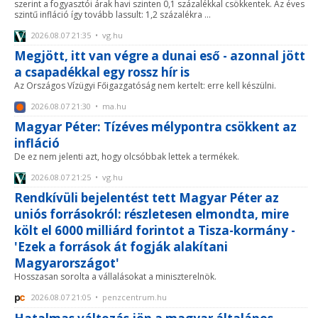
szerint a fogyasztói árak havi szinten 0,1 százalékkal csökkentek. Az éves
szintű infláció így tovább lassult: 1,2 százalékra ...
2026.08.07 21:35 • vg.hu
Megjött, itt van végre a dunai eső - azonnal jött
a csapadékkal egy rossz hír is
Az Országos Vízügyi Főigazgatóság nem kertelt: erre kell készülni.
2026.08.07 21:30 • ma.hu
Magyar Péter: Tízéves mélypontra csökkent az
infláció
De ez nem jelenti azt, hogy olcsóbbak lettek a termékek.
2026.08.07 21:25 • vg.hu
Rendkívüli bejelentést tett Magyar Péter az
uniós forrásokról: részletesen elmondta, mire
költ el 6000 milliárd forintot a Tisza-kormány -
'Ezek a források át fogják alakítani
Magyarországot'
Hosszasan sorolta a vállalásokat a miniszterelnök.
2026.08.07 21:05 • penzcentrum.hu