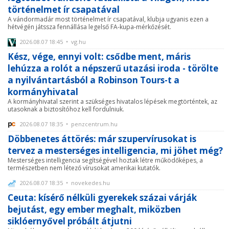
történelmet ír csapatával
A vándormadár most történelmet ír csapatával, klubja ugyanis ezen a
hétvégén játssza fennállása legelső FA-kupa-mérkőzését.
2026.08.07 18:45 • vg.hu
Kész, vége, ennyi volt: csődbe ment, máris
lehúzza a rolót a népszerű utazási iroda - törölte
a nyilvántartásból a Robinson Tours-t a
kormányhivatal
A kormányhivatal szerint a szükséges hivatalos lépések megtörténtek, az
utasoknak a biztosítóhoz kell fordulniuk.
2026.08.07 18:35 • penzcentrum.hu
Döbbenetes áttörés: már szupervírusokat is
tervez a mesterséges intelligencia, mi jöhet még?
Mesterséges intelligencia segítségével hoztak létre működőképes, a
természetben nem létező vírusokat amerikai kutatók.
2026.08.07 18:35 • novekedes.hu
Ceuta: kísérő nélküli gyerekek százai várják
bejutást, egy ember meghalt, miközben
siklóernyővel próbált átjutni