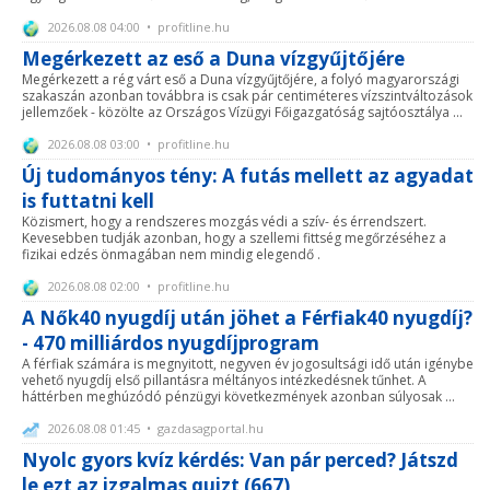
2026.08.08 04:00 • profitline.hu
Megérkezett az eső a Duna vízgyűjtőjére
Megérkezett a rég várt eső a Duna vízgyűjtőjére, a folyó magyarországi
szakaszán azonban továbbra is csak pár centiméteres vízszintváltozások
jellemzőek - közölte az Országos Vízügyi Főigazgatóság sajtóosztálya ...
2026.08.08 03:00 • profitline.hu
Új tudományos tény: A futás mellett az agyadat
is futtatni kell
Közismert, hogy a rendszeres mozgás védi a szív- és érrendszert.
Kevesebben tudják azonban, hogy a szellemi fittség megőrzéséhez a
fizikai edzés önmagában nem mindig elegendő .
2026.08.08 02:00 • profitline.hu
A Nők40 nyugdíj után jöhet a Férfiak40 nyugdíj?
- 470 milliárdos nyugdíjprogram
A férfiak számára is megnyitott, negyven év jogosultsági idő után igénybe
vehető nyugdíj első pillantásra méltányos intézkedésnek tűnhet. A
háttérben meghúzódó pénzügyi következmények azonban súlyosak ...
2026.08.08 01:45 • gazdasagportal.hu
Nyolc gyors kvíz kérdés: Van pár perced? Játszd
le ezt az izgalmas quizt (667)