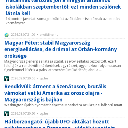
Hatalmas változás jön a magyar általános
iskolákban szeptembertől: ezt minden szülőnek
látnia kell
14 pontos javaslatcsomagot küldött az általános iskoláknak az oktatási
kormányzat.
2026.08.07 21:00 • profitline.hu
Magyar Péter: stabil Magyarország
energiaellátása, de drámai az Orbán-kormány
öröksége
Magyarország energiaellátása stabil, az ivóvízellátás biztosított, ezért
feloldják a rendkívüli intézkedések egy részét, ugyanakkor folyamatosan
figyelemmel kísérik a paksi atomerőmű működését, ahol a ...
2026.08.07 20:55 • vg.hu
Rendkívüli: átment a Szenátuson, brutális
vámokat vet ki Amerika az orosz olajra -
Magyarország is bajban
Washington újabb nyomást helyezne Moszkvára az ukrajnai háború miatt.
2026.08.07 20:50 • vg.hu
Hátborzongató: újabb UFO-aktákat hozott