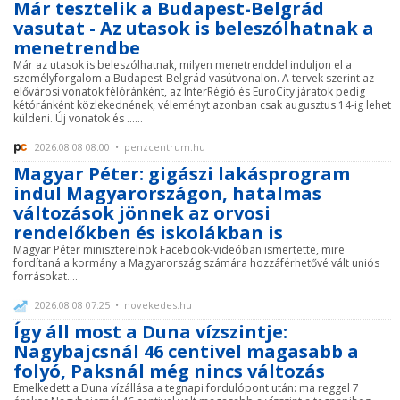
Már tesztelik a Budapest-Belgrád
vasutat - Az utasok is beleszólhatnak a
menetrendbe
Már az utasok is beleszólhatnak, milyen menetrenddel induljon el a
személyforgalom a Budapest-Belgrád vasútvonalon. A tervek szerint az
elővárosi vonatok félóránként, az InterRégió és EuroCity járatok pedig
kétóránként közlekednének, véleményt azonban csak augusztus 14-ig lehet
küldeni. Új vonatok és ......
2026.08.08 08:00 • penzcentrum.hu
Magyar Péter: gigászi lakásprogram
indul Magyarországon, hatalmas
változások jönnek az orvosi
rendelőkben és iskolákban is
Magyar Péter miniszterelnök Facebook-videóban ismertette, mire
fordítaná a kormány a Magyarország számára hozzáférhetővé vált uniós
forrásokat....
2026.08.08 07:25 • novekedes.hu
Így áll most a Duna vízszintje:
Nagybajcsnál 46 centivel magasabb a
folyó, Paksnál még nincs változás
Emelkedett a Duna vízállása a tegnapi fordulópont után: ma reggel 7