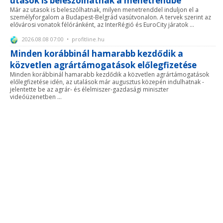
utasok is beleszólhatnak a menetrendbe
Már az utasok is beleszólhatnak, milyen menetrenddel induljon el a
személyforgalom a Budapest-Belgrád vasútvonalon. A tervek szerint az
elővárosi vonatok félóránként, az InterRégió és EuroCity járatok ...
2026.08.08 07:00 • profitline.hu
Minden korábbinál hamarabb kezdődik a
közvetlen agrártámogatások előlegfizetése
Minden korábbinál hamarabb kezdődik a közvetlen agrártámogatások
előlegfizetése idén, az utalások már augusztus közepén indulhatnak -
jelentette be az agrár- és élelmiszer-gazdasági miniszter
videóüzenetben ...