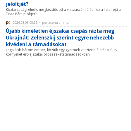
jelöltjét?
Köztársasági elnök: megkezdődött a visszaszámlálás - ez a lista rejti a
Tisza Párt jelöltjét?
2026.08.08 08:35 • penzcentrum.hu
Újabb kíméletlen éjszakai csapás rázta meg
Ukrajnát: Zelenszkij szerint egyre nehezebb
kivédeni a támadásokat
Legalább három ember, köztük egy gyermek vesztette életét a Kijev
környékét érő éjszakai orosz rakétatámadásokban.