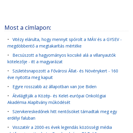
Most a címlapon:
•
Vitézy elárulta, hogy mennyit spórolt a MÁV és a GYSEV -
megdöbbentő a megtakarítás mértéke
•
Becsúszott a hagyományos kocsiké alá a villanyautók
kötelezője - itt a magyarázat
•
Születésnapozott a Fővárosi Állat- és Növénykert - 160
éve nyitotta meg kapuit
•
Egyre rosszabb az állapotban van Joe Biden
•
Átvilágítják a Közép- és Kelet-európai Onkológiai
Akadémia Alapítvány működését
•
Szervkereskedőnek hitt nentősöket támadtak meg egy
erdélyi faluban
•
Visszatér a 2000-es évek legendás közösségi média