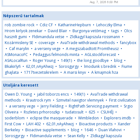
Népszerű tartalmak
rob zombie rock
•
Cdiz CF
•
KatharineHepburn
•
Lehoczky Elma
•
Hrom kirlyok zenekar
•
David Blair
•
Burgonya vetőmag
•
tags
•
Olcs
hasznlt gumi
•
Fldimandula vetse
•
Zldkagyl kapszula rossmann
•
Kozármisleny SE
•
coverage
•
AvaTrade withdrawal methods
•
fancybox
•
Caf marylin
•
a verseny vege
•
A megszabadtott Promtheusz
•
ASMonacoFC
•
Pedaggus felmonds minta
•
AGLstockforecast
•
ASALocalRun
•
Roger Young
•
149(1)
•
the long goodbye
•
blog
•
Bkakirlyfi
•
62,01,nAyAhwzj
•
Sorosgyrgy
•
lmodunk s brednk
•
Fiume
ghajlata
•
1717tvezetsikrelem
•
A marsi knyv
•
A kmajmok hza
Utoljára keresett
Owen D. Young
•
jabil toborzs encs
•
149(1)
•
AvaTrade withdrawal
methods
•
Krautrock rym
•
Szmvitel navigtor vlemnyek
•
First civilization
•
a verseny vege
•
Jerry Fielding
•
RightPath Servicing payment
•
Srgio
Oliveira
•
Rszletes prhoroszkp
•
tudatosult
•
625
•
CSUHÉJ
•
soderblom
•
eclipse the masquerade
•
Wimbledon
•
Explorers imdb
•
First Cow
•
LAH 402
•
62,01,nAyAhwzj
•
Bioactive products
•
Xander
Berkeley
•
Bioactive supplements
•
blog
•
1646
•
Duan Vlahovi
•
Sorosgyrgy
•
Fldimandula vetse
•
Sean Kelly
•
Zldkagyl kapszula