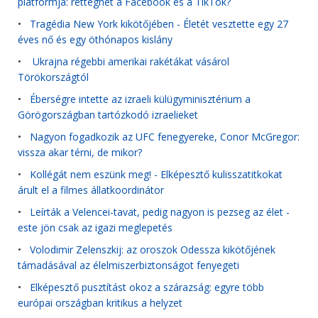
platformja: retteghet a Facebook és a TikTok?
•
Tragédia New York kikötőjében - Életét vesztette egy 27
éves nő és egy öthónapos kislány
•
Ukrajna régebbi amerikai rakétákat vásárol
Törökországtól
•
Éberségre intette az izraeli külügyminisztérium a
Görögországban tartózkodó izraelieket
•
Nagyon fogadkozik az UFC fenegyereke, Conor McGregor:
vissza akar térni, de mikor?
•
Kollégát nem eszünk meg! - Elképesztő kulisszatitkokat
árult el a filmes állatkoordinátor
•
Leírták a Velencei-tavat, pedig nagyon is pezseg az élet -
este jön csak az igazi meglepetés
•
Volodimir Zelenszkij: az oroszok Odessza kikötőjének
támadásával az élelmiszerbiztonságot fenyegeti
•
Elképesztő pusztítást okoz a szárazság: egyre több
európai országban kritikus a helyzet