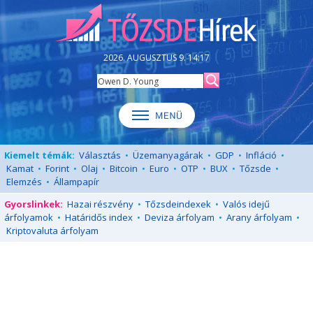
2026. AUGUSZTUS 9. 14:17
Kiemelt témák:
Választás
•
Üzemanyagárak
•
GDP
•
Infláció
•
Kamat
•
Forint
•
Olaj
•
Bitcoin
•
Euro
•
OTP
•
BUX
•
Tőzsde
•
Elemzés
•
Állampapír
Gyorslinkek:
Hazai részvény
•
Tőzsdeindexek
•
Valós idejű
árfolyamok
•
Határidős index
•
Deviza árfolyam
•
Arany árfolyam
•
Kriptovaluta árfolyam