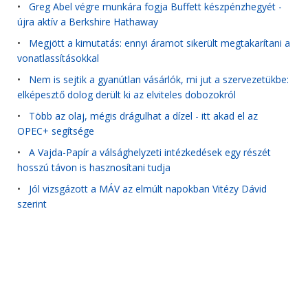
•
Greg Abel végre munkára fogja Buffett készpénzhegyét -
újra aktív a Berkshire Hathaway
•
Megjött a kimutatás: ennyi áramot sikerült megtakarítani a
vonatlassításokkal
•
Nem is sejtik a gyanútlan vásárlók, mi jut a szervezetükbe:
elképesztő dolog derült ki az elviteles dobozokról
•
Több az olaj, mégis drágulhat a dízel - itt akad el az
OPEC+ segítsége
•
A Vajda-Papír a válsághelyzeti intézkedések egy részét
hosszú távon is hasznosítani tudja
•
Jól vizsgázott a MÁV az elmúlt napokban Vitézy Dávid
szerint