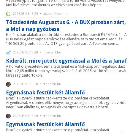
A részvénypiac forgalma 19,8 milliárd forint volt, a vezető részvények a
Mol kivételével csökkentek az előző napi záráshoz képest.
2026.08.06 18:25 • tozsdeforum.hu
Tőzsdezárás Augusztus 6. - A BUX pirosban zárt,
a Mol a nap győztese
Hullámzóan alakult a csütörtöki kereskedés a Budapesti Értéktőzsdén. A
BUX index egész napos erőlködése ellenére sem tudott emelkedni és
146 563,20 ponton állt. Az OTP gyengüléssel zárt. A Telekom sem ...
2026.08.06 18:20 • infostart.hu
Kiderült, mire jutott egymással a Mol és a Janaf
A horvát olajvezeték-üzemeltető Janaf és a Mol-csoport megállapodást
kötött 2,05 millió tonna nyersolaj szállításáról 2026-ra - közölte a horvát
társaság csütörtökön.
2026.08.06 18:20 • trendfm.hu
Egymásnak feszült két államfő
Brazília ügyvivői szintre csökkentette diplomáciai kapcsolatait
Argentínával. A döntés előzménye, hogy az argentin elnök egy televíziós
interjúban elítéltnek, tolvajnak és korruptnak nevezte a brazil ...
2026.08.06 18:20 • trendfm.hu
Egymásnak feszült két államfő
Brazília ügyvivői szintre csökkentette diplomáciai kapcsolatait