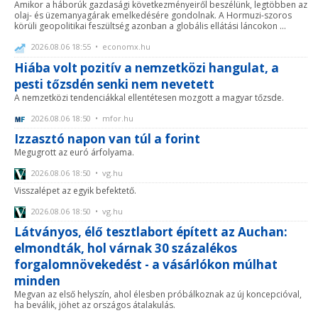
Amikor a háborúk gazdasági következményeiről beszélünk, legtöbben az
olaj- és üzemanyagárak emelkedésére gondolnak. A Hormuzi-szoros
körüli geopolitikai feszültség azonban a globális ellátási láncokon ...
2026.08.06 18:55 • economx.hu
Hiába volt pozitív a nemzetközi hangulat, a
pesti tőzsdén senki nem nevetett
A nemzetközi tendenciákkal ellentétesen mozgott a magyar tőzsde.
2026.08.06 18:50 • mfor.hu
Izzasztó napon van túl a forint
Megugrott az euró árfolyama.
2026.08.06 18:50 • vg.hu
Visszalépet az egyik befektető.
2026.08.06 18:50 • vg.hu
Látványos, élő tesztlabort épített az Auchan:
elmondták, hol várnak 30 százalékos
forgalomnövekedést - a vásárlókon múlhat
minden
Megvan az első helyszín, ahol élesben próbálkoznak az új koncepcióval,
ha beválik, jöhet az országos átalakulás.