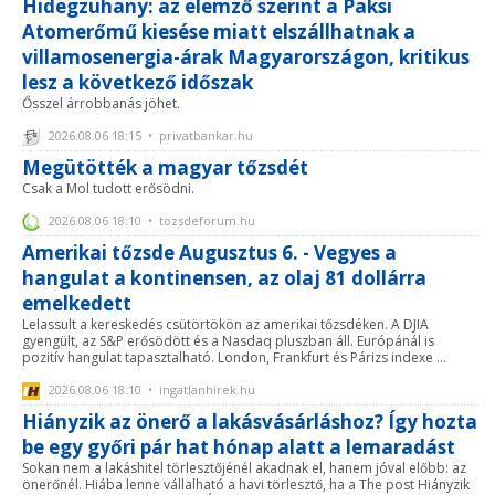
Hidegzuhany: az elemző szerint a Paksi
Atomerőmű kiesése miatt elszállhatnak a
villamosenergia-árak Magyarországon, kritikus
lesz a következő időszak
Ősszel árrobbanás jöhet.
2026.08.06 18:15 • privatbankar.hu
Megütötték a magyar tőzsdét
Csak a Mol tudott erősödni.
2026.08.06 18:10 • tozsdeforum.hu
Amerikai tőzsde Augusztus 6. - Vegyes a
hangulat a kontinensen, az olaj 81 dollárra
emelkedett
Lelassult a kereskedés csütörtökön az amerikai tőzsdéken. A DJIA
gyengült, az S&P erősödött és a Nasdaq pluszban áll. Európánál is
pozitív hangulat tapasztalható. London, Frankfurt és Párizs indexe ...
2026.08.06 18:10 • ingatlanhirek.hu
Hiányzik az önerő a lakásvásárláshoz? Így hozta
be egy győri pár hat hónap alatt a lemaradást
Sokan nem a lakáshitel törlesztőjénél akadnak el, hanem jóval előbb: az
önerőnél. Hiába lenne vállalható a havi törlesztő, ha a The post Hiányzik