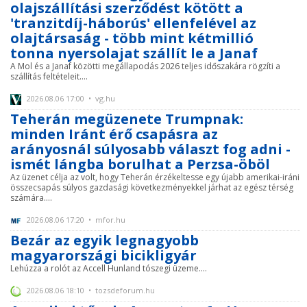
olajszállítási szerződést kötött a
'tranzitdíj-háborús' ellenfelével az
olajtársaság - több mint kétmillió
tonna nyersolajat szállít le a Janaf
A Mol és a Janaf közötti megállapodás 2026 teljes időszakára rögzíti a
szállítás feltételeit....
2026.08.06 17:00 • vg.hu
Teherán megüzenete Trumpnak:
minden Iránt érő csapásra az
arányosnál súlyosabb választ fog adni -
ismét lángba borulhat a Perzsa-öböl
Az üzenet célja az volt, hogy Teherán érzékeltesse egy újabb amerikai-iráni
összecsapás súlyos gazdasági következményekkel járhat az egész térség
számára....
2026.08.06 17:20 • mfor.hu
Bezár az egyik legnagyobb
magyarországi bicikligyár
Lehúzza a rolót az Accell Hunland tószegi üzeme....
2026.08.06 18:10 • tozsdeforum.hu