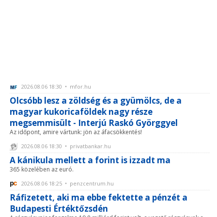
2026.08.06 18:30 • mfor.hu
Olcsóbb lesz a zöldség és a gyümölcs, de a
magyar kukoricaföldek nagy része
megsemmisült - Interjú Raskó Györggyel
Az időpont, amire vártunk: jön az áfacsökkentés!
2026.08.06 18:30 • privatbankar.hu
A kánikula mellett a forint is izzadt ma
365 közelében az euró.
2026.08.06 18:25 • penzcentrum.hu
Ráfizetett, aki ma ebbe fektette a pénzét a
Budapesti Értéktőzsdén