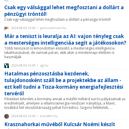
Csak egy válsággal lehet megfosztani a dollárt a
pénzügyi tróntól!
Csak egy válsággal lehet megfosztani a dollárt a pénzügyi tróntól!
2026.08.06 16:45 • penzcentrum.hu
Már a teniszt is leuralja az AI: vajon tényleg csak
a mesterséges intelligenciáa segít a játékosokon?
Több teniszező is kimondottan elutasító a mesterséges intelligencia
lakalmazásával, de vannak páran, akik akár a mindennapi életben is
használják
2026.08.06 16:45 • vg.hu
Hatalmas pénzosztásba kezdenek,
tulajdonosként száll be a projektekbe az állam -
ezt kell tudni a Tisza-kormány energiafejlesztési
tervéről
Pénteken kihirdeti a kormány annak a másfél milliárd eurós pályázatnak az
eredményét, amelyen a villamosenergia-rendszer irányítója, a Mavir,
továbbá hét elosztótársaság juthat forráshoz. Szigorú feltételek, ...
2026.08.06 16:45 • trendfm.hu
Krasznahorkai művéből Kulcsár Noémi készít