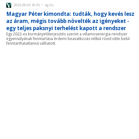
2026.08.06 18:35 • vg.hu
Magyar Péter kimondta: tudták, hogy kevés lesz
az áram, mégis tovább növelték az igényeket -
egy teljes paksnyi terhelést kapott a rendszer
Egy 2022-es kormányelőterjesztés szerint a villamosenergia-rendszer
egyensúlyának fenntartása érdemi beavatkozás nélkül rövid időn belül
fenntarthatatlanná válhatott.