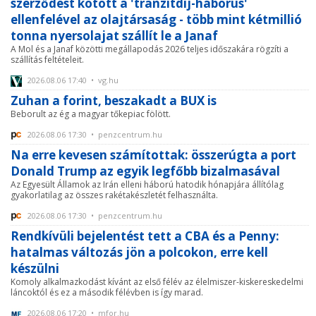
szerződést kötött a 'tranzitdíj-háborús'
ellenfelével az olajtársaság - több mint kétmillió
tonna nyersolajat szállít le a Janaf
A Mol és a Janaf közötti megállapodás 2026 teljes időszakára rögzíti a
szállítás feltételeit.
2026.08.06 17:40 • vg.hu
Zuhan a forint, beszakadt a BUX is
Beborult az ég a magyar tőkepiac fölött.
2026.08.06 17:30 • penzcentrum.hu
Na erre kevesen számítottak: összerúgta a port
Donald Trump az egyik legfőbb bizalmasával
Az Egyesült Államok az Irán elleni háború hatodik hónapjára állítólag
gyakorlatilag az összes rakétakészletét felhasználta.
2026.08.06 17:30 • penzcentrum.hu
Rendkívüli bejelentést tett a CBA és a Penny:
hatalmas változás jön a polcokon, erre kell
készülni
Komoly alkalmazkodást kívánt az első félév az élelmiszer-kiskereskedelmi
láncoktól és ez a második félévben is így marad.
2026.08.06 17:20 • mfor.hu