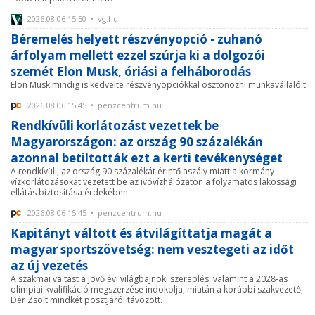
2026.08.06 15:50 • vg.hu
Béremelés helyett részvényopció - zuhanó
árfolyam mellett ezzel szúrja ki a dolgozói
szemét Elon Musk, óriási a felháborodás
Elon Musk mindig is kedvelte részvényopciókkal ösztönözni munkavállalóit.
2026.08.06 15:45 • penzcentrum.hu
Rendkívüli korlátozást vezettek be
Magyarországon: az ország 90 százalékán
azonnal betiltották ezt a kerti tevékenységet
A rendkívüli, az ország 90 százalékát érintő aszály miatt a kormány
vízkorlátozásokat vezetett be az ivóvízhálózaton a folyamatos lakossági
ellátás biztosítása érdekében.
2026.08.06 15:45 • penzcentrum.hu
Kapitányt váltott és átvilágíttatja magát a
magyar sportszövetség: nem vesztegeti az időt
az új vezetés
A szakmai váltást a jövő évi világbajnoki szereplés, valamint a 2028-as
olimpiai kvalifikáció megszerzése indokolja, miután a korábbi szakvezető,
Dér Zsolt mindkét posztjáról távozott.