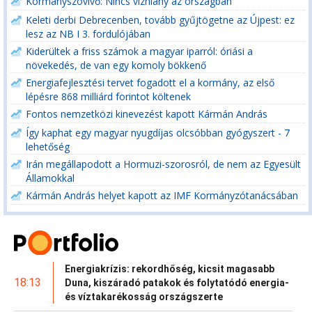
Kormányszóvivő: Nincs vízhiány az országban
Keleti derbi Debrecenben, tovább gyűjtögetne az Újpest: ez
lesz az NB I 3. fordulójában
Kiderültek a friss számok a magyar iparról: óriási a
növekedés, de van egy komoly bökkenő
Energiafejlesztési tervet fogadott el a kormány, az első
lépésre 868 milliárd forintot költenek
Fontos nemzetközi kinevezést kapott Kármán András
Így kaphat egy magyar nyugdíjas olcsóbban gyógyszert - 7
lehetőség
Irán megállapodott a Hormuzi-szorosról, de nem az Egyesült
Államokkal
Kármán András helyet kapott az IMF Kormányzótanácsában
Energiakrízis: rekordhőség, kicsit magasabb
18:13
Duna, kiszáradó patakok és folytatódó energia-
és víztakarékosság országszerte