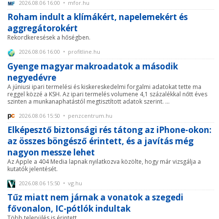
2026.08.06 16:00 • mfor.hu
Roham indult a klímákért, napelemekért és
aggregátorokért
Rekordkeresések a hőségben.
2026.08.06 16:00 • profitline.hu
Gyenge magyar makroadatok a második
negyedévre
A júniusi ipari termelési és kiskereskedelmi forgalmi adatokat tette ma
reggel közzé a KSH. Az ipari termelés volumene 4,1 százalékkal nőtt éves
szinten a munkanaphatástól megtisztított adatok szerint. ...
2026.08.06 15:50 • penzcentrum.hu
Elképesztő biztonsági rés tátong az iPhone-okon:
az összes böngésző érintett, és a javítás még
nagyon messze lehet
Az Apple a 404 Media lapnak nyilatkozva közölte, hogy már vizsgálja a
kutatók jelentését.
2026.08.06 15:50 • vg.hu
Tűz miatt nem járnak a vonatok a szegedi
fővonalon, IC-pótlók indultak
Több település is érintett.