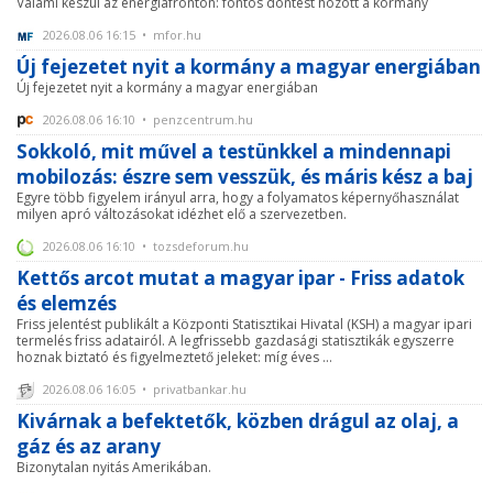
Valami készül az energiafronton: fontos döntést hozott a kormány
2026.08.06 16:15 • mfor.hu
Új fejezetet nyit a kormány a magyar energiában
Új fejezetet nyit a kormány a magyar energiában
2026.08.06 16:10 • penzcentrum.hu
Sokkoló, mit művel a testünkkel a mindennapi
mobilozás: észre sem vesszük, és máris kész a baj
Egyre több figyelem irányul arra, hogy a folyamatos képernyőhasználat
milyen apró változásokat idézhet elő a szervezetben.
2026.08.06 16:10 • tozsdeforum.hu
Kettős arcot mutat a magyar ipar - Friss adatok
és elemzés
Friss jelentést publikált a Központi Statisztikai Hivatal (KSH) a magyar ipari
termelés friss adatairól. A legfrissebb gazdasági statisztikák egyszerre
hoznak biztató és figyelmeztető jeleket: míg éves ...
2026.08.06 16:05 • privatbankar.hu
Kivárnak a befektetők, közben drágul az olaj, a
gáz és az arany
Bizonytalan nyitás Amerikában.