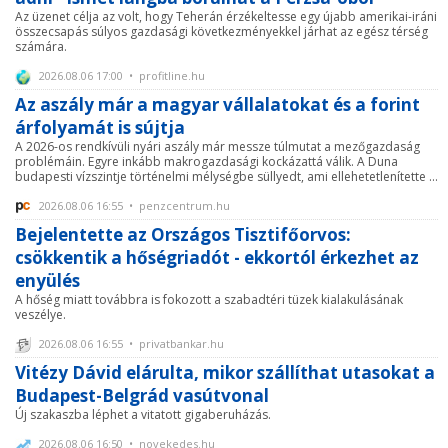
Az üzenet célja az volt, hogy Teherán érzékeltesse egy újabb amerikai-iráni
összecsapás súlyos gazdasági következményekkel járhat az egész térség
számára.
2026.08.06 17:00 • profitline.hu
Az aszály már a magyar vállalatokat és a forint
árfolyamát is sújtja
A 2026-os rendkívüli nyári aszály már messze túlmutat a mezőgazdaság
problémáin. Egyre inkább makrogazdasági kockázattá válik. A Duna
budapesti vízszintje történelmi mélységbe süllyedt, ami ellehetetlenítette ...
2026.08.06 16:55 • penzcentrum.hu
Bejelentette az Országos Tisztifőorvos:
csökkentik a hőségriadót - ekkortól érkezhet az
enyülés
A hőség miatt továbbra is fokozott a szabadtéri tüzek kialakulásának
veszélye.
2026.08.06 16:55 • privatbankar.hu
Vitézy Dávid elárulta, mikor szállíthat utasokat a
Budapest-Belgrád vasútvonal
Új szakaszba léphet a vitatott gigaberuházás.
2026.08.06 16:50 • novekedes.hu