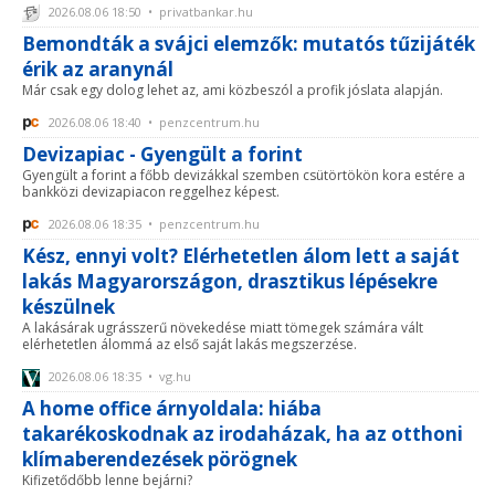
2026.08.06 18:50 • privatbankar.hu
Bemondták a svájci elemzők: mutatós tűzijáték
érik az aranynál
Már csak egy dolog lehet az, ami közbeszól a profik jóslata alapján.
2026.08.06 18:40 • penzcentrum.hu
Devizapiac - Gyengült a forint
Gyengült a forint a főbb devizákkal szemben csütörtökön kora estére a
bankközi devizapiacon reggelhez képest.
2026.08.06 18:35 • penzcentrum.hu
Kész, ennyi volt? Elérhetetlen álom lett a saját
lakás Magyarországon, drasztikus lépésekre
készülnek
A lakásárak ugrásszerű növekedése miatt tömegek számára vált
elérhetetlen álommá az első saját lakás megszerzése.
2026.08.06 18:35 • vg.hu
A home office árnyoldala: hiába
takarékoskodnak az irodaházak, ha az otthoni
klímaberendezések pörögnek
Kifizetődőbb lenne bejárni?