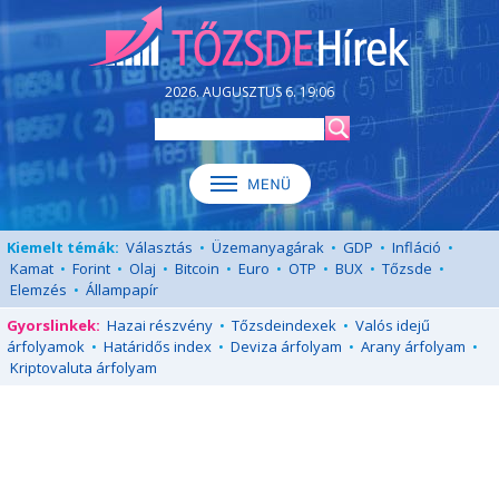
2026. AUGUSZTUS 6. 19:06
Kiemelt témák:
Választás
•
Üzemanyagárak
•
GDP
•
Infláció
•
Kamat
•
Forint
•
Olaj
•
Bitcoin
•
Euro
•
OTP
•
BUX
•
Tőzsde
•
Elemzés
•
Állampapír
Gyorslinkek:
Hazai részvény
•
Tőzsdeindexek
•
Valós idejű
árfolyamok
•
Határidős index
•
Deviza árfolyam
•
Arany árfolyam
•
Kriptovaluta árfolyam