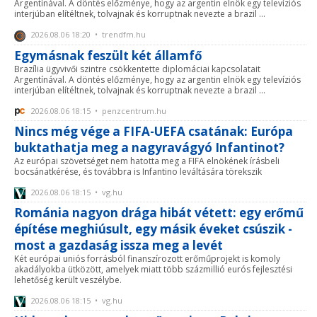
Argentínával. A döntés előzménye, hogy az argentin elnök egy televíziós
interjúban elítéltnek, tolvajnak és korruptnak nevezte a brazil ...
2026.08.06 18:20 • trendfm.hu
Egymásnak feszült két államfő
Brazília ügyvivői szintre csökkentette diplomáciai kapcsolatait
Argentínával. A döntés előzménye, hogy az argentin elnök egy televíziós
interjúban elítéltnek, tolvajnak és korruptnak nevezte a brazil ...
2026.08.06 18:15 • penzcentrum.hu
Nincs még vége a FIFA-UEFA csatának: Európa
buktathatja meg a nagyravágyó Infantinot?
Az európai szövetséget nem hatotta meg a FIFA elnökének írásbeli
bocsánatkérése, és továbbra is Infantino leváltására törekszik
2026.08.06 18:15 • vg.hu
Románia nagyon drága hibát vétett: egy erőmű
építése meghiúsult, egy másik éveket csúszik -
most a gazdaság issza meg a levét
Két európai uniós forrásból finanszírozott erőműprojekt is komoly
akadályokba ütközött, amelyek miatt több százmillió eurós fejlesztési
lehetőség került veszélybe.
2026.08.06 18:15 • vg.hu