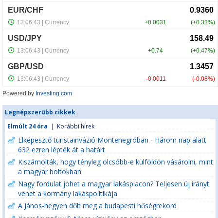
Powered by
Investing.com
Legnépszerűbb cikkek
Elmúlt 24 óra
|
Korábbi hírek
Elképesztő turistainvázió Montenegróban - Három nap alatt
632 ezren lépték át a határt
Kiszámolták, hogy tényleg olcsóbb-e külföldön vásárolni, mint
a magyar boltokban
Nagy fordulat jöhet a magyar lakáspiacon? Teljesen új irányt
vehet a kormány lakáspolitikája
A János-hegyen dőlt meg a budapesti hőségrekord