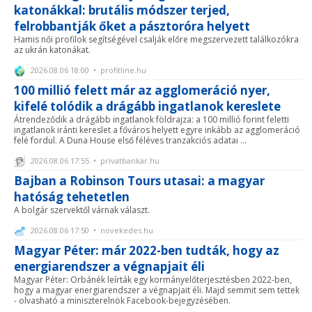
katonákkal: brutális módszer terjed,
felrobbantják őket a pásztoróra helyett
Hamis női profilok segítségével csalják előre megszervezett találkozókra
az ukrán katonákat.
2026.08.06 18:00 • profitline.hu
100 millió felett már az agglomeráció nyer,
kifelé tolódik a drágább ingatlanok kereslete
Átrendeződik a drágább ingatlanok földrajza: a 100 millió forint feletti
ingatlanok iránti kereslet a főváros helyett egyre inkább az agglomeráció
felé fordul. A Duna House első féléves tranzakciós adatai ...
2026.08.06 17:55 • privatbankar.hu
Bajban a Robinson Tours utasai: a magyar
hatóság tehetetlen
A bolgár szervektől várnak választ.
2026.08.06 17:50 • novekedes.hu
Magyar Péter: már 2022-ben tudták, hogy az
energiarendszer a végnapjait éli
Magyar Péter: Orbánék leírták egy kormányelőterjesztésben 2022-ben,
hogy a magyar energiarendszer a végnapjait éli. Majd semmit sem tettek
- olvasható a miniszterelnök Facebook-bejegyzésében.