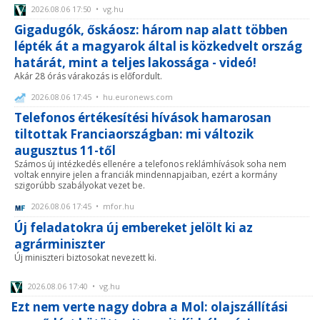
2026.08.06 17:50 • vg.hu
Gigadugók, őskáosz: három nap alatt többen
lépték át a magyarok által is közkedvelt ország
határát, mint a teljes lakossága - videó!
Akár 28 órás várakozás is előfordult.
2026.08.06 17:45 • hu.euronews.com
Telefonos értékesítési hívások hamarosan
tiltottak Franciaországban: mi változik
augusztus 11-től
Számos új intézkedés ellenére a telefonos reklámhívások soha nem
voltak ennyire jelen a franciák mindennapjaiban, ezért a kormány
szigorúbb szabályokat vezet be.
2026.08.06 17:45 • mfor.hu
Új feladatokra új embereket jelölt ki az
agrárminiszter
Új miniszteri biztosokat nevezett ki.
2026.08.06 17:40 • vg.hu
Ezt nem verte nagy dobra a Mol: olajszállítási