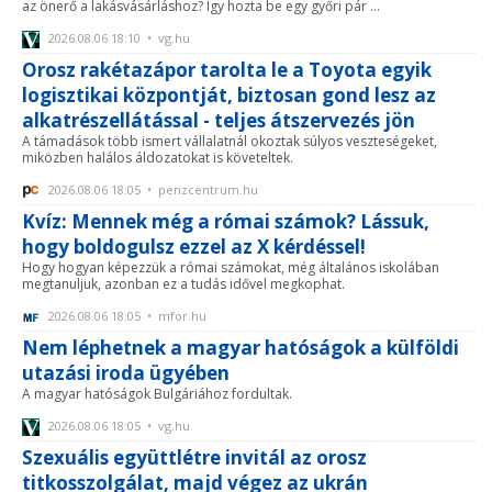
az önerő a lakásvásárláshoz? Így hozta be egy győri pár ...
2026.08.06 18:10 • vg.hu
Orosz rakétazápor tarolta le a Toyota egyik
logisztikai központját, biztosan gond lesz az
alkatrészellátással - teljes átszervezés jön
A támadások több ismert vállalatnál okoztak súlyos veszteségeket,
miközben halálos áldozatokat is követeltek.
2026.08.06 18:05 • penzcentrum.hu
Kvíz: Mennek még a római számok? Lássuk,
hogy boldogulsz ezzel az X kérdéssel!
Hogy hogyan képezzük a római számokat, még általános iskolában
megtanuljuk, azonban ez a tudás idővel megkophat.
2026.08.06 18:05 • mfor.hu
Nem léphetnek a magyar hatóságok a külföldi
utazási iroda ügyében
A magyar hatóságok Bulgáriához fordultak.
2026.08.06 18:05 • vg.hu
Szexuális együttlétre invitál az orosz
titkosszolgálat, majd végez az ukrán