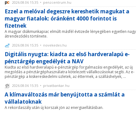
2026.08.06 15:35 • penzcentrum.hu
Ezzel a melóval degeszre kereshetik magukat a
magyar fiatalok: óránként 4000 forintot is
fizetnek
A magyar diákmunkapiac elmúlt másfél évtizede lényegében egyetlen nagy
átrendeződés története.
2026.08.06 15:35 • novekedes.hu
Digitális nyugta: kiadta az első hardveralapú e-
pénztárgép engedélyét a NAV
Kiadta az első hardveralapú e-pénztárgép forgalmazási engedélyét, az új
megoldás a pénztárgéphasználatra kötelezett vállalkozásokat segíti. Az e-
pénztárgép a kiskereskedelmi üzletek, az éttermek, a szálláshelyek, ...
2026.08.06 15:35 • privatbankar.hu
A klímaváltozás már benyújtotta a számlát a
vállalatoknak
A rekordaszály után új korszak jön az energiaellátásban.