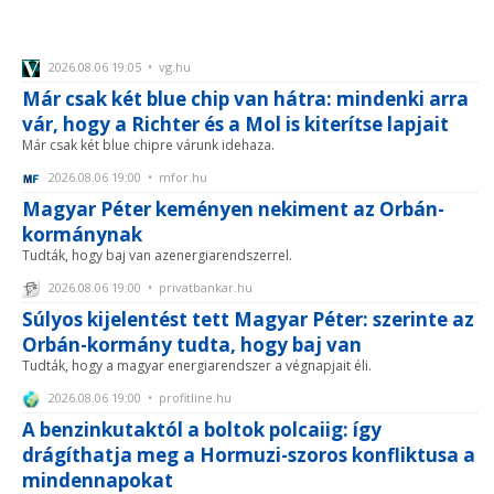
2026.08.06 19:05 • vg.hu
Már csak két blue chip van hátra: mindenki arra
vár, hogy a Richter és a Mol is kiterítse lapjait
Már csak két blue chipre várunk idehaza.
2026.08.06 19:00 • mfor.hu
Magyar Péter keményen nekiment az Orbán-
kormánynak
Tudták, hogy baj van azenergiarendszerrel.
2026.08.06 19:00 • privatbankar.hu
Súlyos kijelentést tett Magyar Péter: szerinte az
Orbán-kormány tudta, hogy baj van
Tudták, hogy a magyar energiarendszer a végnapjait éli.
2026.08.06 19:00 • profitline.hu
A benzinkutaktól a boltok polcaiig: így
drágíthatja meg a Hormuzi-szoros konfliktusa a
mindennapokat