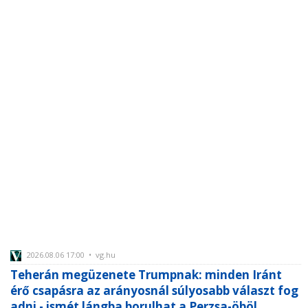
2026.08.06 17:00 • vg.hu
Teherán megüzenete Trumpnak: minden Iránt
érő csapásra az arányosnál súlyosabb választ fog
adni - ismét lángba borulhat a Perzsa-öböl