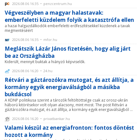
2026.08.06 16:35 • penzcentrum.hu
Végveszélyben a magyar halastavak:
emberfeletti küzdelem folyik a katasztrófa ellen
a hazai halgazdálkodók emberfeletti erőfeszítésekkel küzdenek a tavak
megmentéséért
2026.08.06 16:35 • mfor.hu
Meglátszik Lázár János fizetésén, hogy alig járt
be az Országházba
Kiderült, mennyit buktak a hiányzó képviselők.
2026.08.06 16:20 • 24.hu
Rétvári a gáztározókra mutogat, és azt állítja, a
kormány egyik energiaválságból a másikba
bukdácsol
A KDNP politikusa szerint a tározók feltöltöttsége csak az orosz-ukrán
háború kitörésekor volt olyan alacsony, mint most. The post Rétvári a
gáztározókra mutogat, és azt állítja, a kormány egyik energiaválságból ...
2026.08.06 16:20 • privatbankar.hu
Valami készül az energiafronton: fontos döntést
hozott a kormány