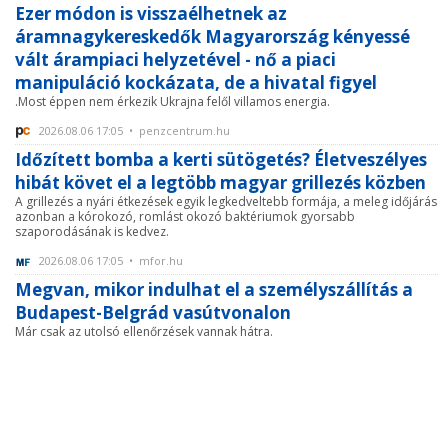
Ezer módon is visszaélhetnek az
áramnagykereskedők Magyarország kényessé
vált árampiaci helyzetével - nő a piaci
manipuláció kockázata, de a hivatal figyel
.Most éppen nem érkezik Ukrajna felől villamos energia.
2026.08.06 17:05 • penzcentrum.hu
Időzített bomba a kerti sütögetés? Életveszélyes
hibát követ el a legtöbb magyar grillezés közben
A grillezés a nyári étkezések egyik legkedveltebb formája, a meleg időjárás
azonban a kórokozó, romlást okozó baktériumok gyorsabb
szaporodásának is kedvez.
2026.08.06 17:05 • mfor.hu
Megvan, mikor indulhat el a személyszállítás a
Budapest-Belgrád vasútvonalon
Már csak az utolsó ellenőrzések vannak hátra.