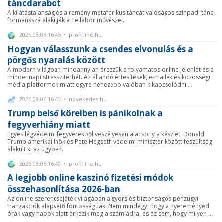
táncdarabot
A kilátástalanság és a remény metaforikus táncát valóságos színpadi tánc-
formansszá alakítják a Tellabor művészei.
2026.08.06 16:45 • profitline.hu
Hogyan válasszunk a csendes elvonulás és a
pörgős nyaralás között
A modern világban mindannyian érezzük a folyamatos online jelenlét és a
mindennapi stressz terhét. Az állandó értesítések, e-mailek és közösségi
média platformok miatt egyre nehezebb valóban kikapcsolódni ...
2026.08.06 16:40 • novekedes.hu
Trump belső köreiben is pánikolnak a
fegyverhiány miatt
Egyes légvédelmi fegyverekből veszélyesen alacsony a készlet, Donald
Trump amerikai lnök és Pete Hegseth védelmi miniszter között feszültség
alakult ki az ügyben.
2026.08.06 16:40 • profitline.hu
A legjobb online kaszinó fizetési módok
összehasonlítása 2026-ban
Az online szerencsejáték világában a gyors és biztonságos pénzügyi
tranzakciók alapvető fontosságúak. Nem mindegy, hogy a nyereményed
órák vagy napok alatt érkezik meg a számládra, és az sem, hogy milyen ...