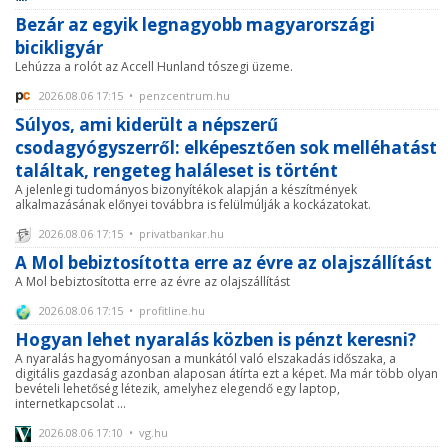
Bezár az egyik legnagyobb magyarországi
bicikligyár
Lehúzza a rolót az Accell Hunland tószegi üzeme.
2026.08.06 17:15 • penzcentrum.hu
Súlyos, ami kiderült a népszerű
csodagyógyszerről: elképesztően sok melléhatást
találtak, rengeteg haláleset is történt
A jelenlegi tudományos bizonyítékok alapján a készítmények
alkalmazásának előnyei továbbra is felülmúlják a kockázatokat.
2026.08.06 17:15 • privatbankar.hu
A Mol bebiztosította erre az évre az olajszállítást
A Mol bebiztosította erre az évre az olajszállítást
2026.08.06 17:15 • profitline.hu
Hogyan lehet nyaralás közben is pénzt keresni?
A nyaralás hagyományosan a munkától való elszakadás időszaka, a
digitális gazdaság azonban alaposan átírta ezt a képet. Ma már több olyan
bevételi lehetőség létezik, amelyhez elegendő egy laptop,
internetkapcsolat ...
2026.08.06 17:10 • vg.hu