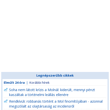
Legnépszerűbb cikkek
Elmúlt 24 óra
|
Korábbi hírek
Soha nem látott krízis a Molnál: kiderült, mennyi pénzt
kaszáltak a történelmi leállás ellenére
Rendkívüli: robbanás történt a Mol finomítójában - azonnal
megszólalt az olajtársaság az incidensről