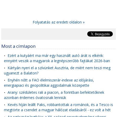
Folyatatás az eredeti oldalon »
Most a címlapon
Ezért a kutyáért ma már egy használt autó árát is elkérik:
•
ennyiért veszik a magyarok a legnépszerűbb fajtákat 2026-ban
Kártyán nyeri el a szívünket Ausztria, de miért nem teszi meg
•
ugyanezt a Balaton?
Enyhén nőtt a FAO élelmiszerár-indexe az időjárási,
•
energiapiaci és geopolitikai aggodalmak közepette
Arany: szédületes rali a piacon, a forintban befektetőknek
•
azonban érdemes óvatosnak lenniük
Kevés híján leállt Paks, robbantottak a románok, és a Tesco is
•
megtörte a csendet a magyar hálózat eladásáról - ez volt a hét
Az egészség logikája: a XX. század orvostudományi sikerei