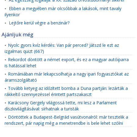
•
Ebben a megyében már olcsóbbak a lakások, mint tavaly
•
ilyenkor
Lejtőre kerül végre a benzinár?
•
Ajánljuk még
Nyolc gyors kvíz kérdés: Van pár perced? Játszd le ezt az
•
izgalmas quizt (667)
Rekordot döntött a német export, és ez a magyar autóiparra
•
is hatással lehet
Romániában már lekapcsolhatja a nagy ipari fogyasztókat az
•
áramszolgáltató
Tovább ketyeg az időzített bomba a Duna partján: lezárták a
•
rákkeltő szennyezéssel érintett partszakaszt
Karácsony Gergely világossá tette, mi lesz a Parlament
•
díszkivilágításával: sírhatnak a turisták
Döntöttek a Budapest-Belgrád vasútvonalról: már tesztelik a
•
rendszert, pár napig még a menetrendbe is bele lehet szólni