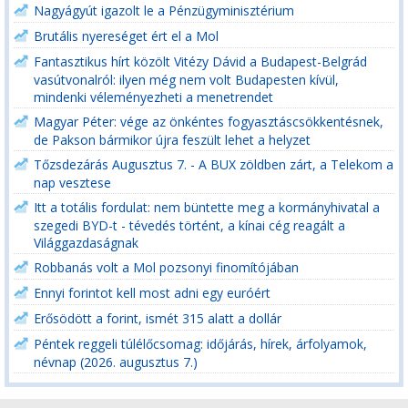
Nagyágyút igazolt le a Pénzügyminisztérium
Brutális nyereséget ért el a Mol
Fantasztikus hírt közölt Vitézy Dávid a Budapest-Belgrád
vasútvonalról: ilyen még nem volt Budapesten kívül,
mindenki véleményezheti a menetrendet
Magyar Péter: vége az önkéntes fogyasztáscsökkentésnek,
de Pakson bármikor újra feszült lehet a helyzet
Tőzsdezárás Augusztus 7. - A BUX zöldben zárt, a Telekom a
nap vesztese
Itt a totális fordulat: nem büntette meg a kormányhivatal a
szegedi BYD-t - tévedés történt, a kínai cég reagált a
Világgazdaságnak
Robbanás volt a Mol pozsonyi finomítójában
Ennyi forintot kell most adni egy euróért
Erősödött a forint, ismét 315 alatt a dollár
Péntek reggeli túlélőcsomag: időjárás, hírek, árfolyamok,
névnap (2026. augusztus 7.)