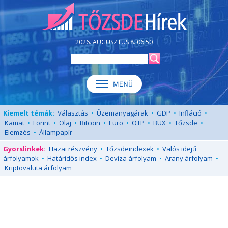
2026. AUGUSZTUS 8. 06:50
Kiemelt témák:
Választás
•
Üzemanyagárak
•
GDP
•
Infláció
•
Kamat
•
Forint
•
Olaj
•
Bitcoin
•
Euro
•
OTP
•
BUX
•
Tőzsde
•
Elemzés
•
Állampapír
Gyorslinkek:
Hazai részvény
•
Tőzsdeindexek
•
Valós idejű
árfolyamok
•
Határidős index
•
Deviza árfolyam
•
Arany árfolyam
•
Kriptovaluta árfolyam