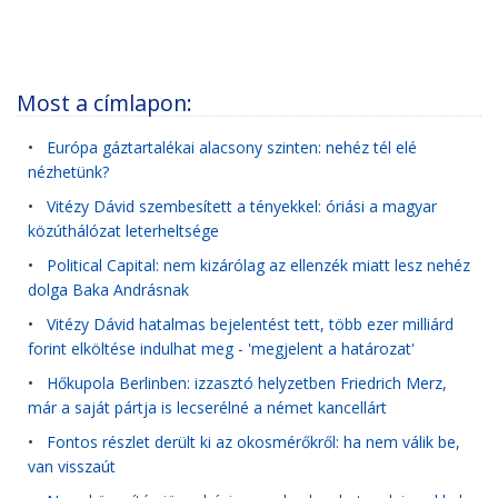
Most a címlapon:
•
Európa gáztartalékai alacsony szinten: nehéz tél elé
nézhetünk?
•
Vitézy Dávid szembesített a tényekkel: óriási a magyar
közúthálózat leterheltsége
•
Political Capital: nem kizárólag az ellenzék miatt lesz nehéz
dolga Baka Andrásnak
•
Vitézy Dávid hatalmas bejelentést tett, több ezer milliárd
forint elköltése indulhat meg - 'megjelent a határozat'
•
Hőkupola Berlinben: izzasztó helyzetben Friedrich Merz,
már a saját pártja is lecserélné a német kancellárt
•
Fontos részlet derült ki az okosmérőkről: ha nem válik be,
van visszaút