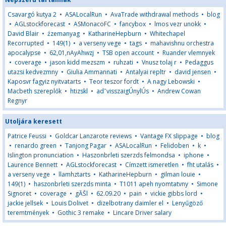
Csavargó kutya 2
•
ASALocalRun
•
AvaTrade withdrawal methods
•
blog
•
AGLstockforecast
•
ASMonacoFC
•
fancybox
•
lmos vezr unokk
•
David Blair
•
źzemanyag
•
KatharineHepburn
•
Whitechapel
Recorrupted
•
149(1)
•
a verseny vege
•
tags
•
mahavishnu orchestra
apocalypse
•
62,01,nAyAhwzj
•
TSB open account
•
Ruander vlemnyek
•
coverage
•
jason kidd mezszm
•
ruhzati
•
Vnusz tolaj r
•
Pedaggus
utazsi kedvezmny
•
Giulia Ammannati
•
Antalyai repltr
•
david jensen
•
Kaposvr fagyiz nyitvatarts
•
Teor teszor fordt
•
A nagy Lebowski
•
Macbeth szereplők
•
htizskl
•
adˇvisszaigÚnylÚs
•
Andrew Cowan
Regnyr
Utoljára keresett
Patrice Feussi
•
Goldcar Lanzarote reviews
•
Vantage FX slippage
•
blog
•
renardo green
•
Tanjong Pagar
•
ASALocalRun
•
Felidoben
•
k
•
Islington pronunciation
•
Haszonbrleti szerzds felmondsa
•
iphone
•
Laurence Bennett
•
AGLstockforecast
•
Címzett ismeretlen
•
fht utalás
•
a verseny vege
•
llamhztarts
•
KatharineHepburn
•
gilman louie
•
149(1)
•
haszonbrleti szerzds minta
•
T1011 apeh nyomtatvny
•
Simone
Signoret
•
coverage
•
gĂŠl
•
62.09.20
•
pain
•
vickie gibbs lord
•
jackie jellsek
•
Louis Dolivet
•
dizelbotrany daimler el
•
Lenyűgöző
teremtmények
•
Gothic 3 remake
•
Lincare Driver salary