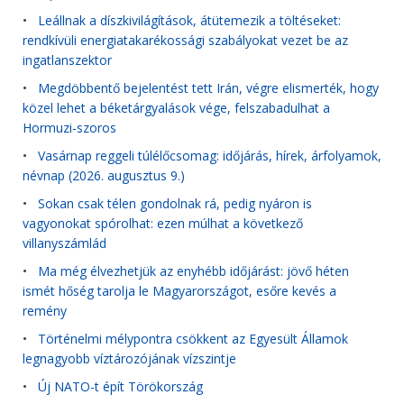
•
Leállnak a díszkivilágítások, átütemezik a töltéseket:
rendkívüli energiatakarékossági szabályokat vezet be az
ingatlanszektor
•
Megdöbbentő bejelentést tett Irán, végre elismerték, hogy
közel lehet a béketárgyalások vége, felszabadulhat a
Hormuzi-szoros
•
Vasárnap reggeli túlélőcsomag: időjárás, hírek, árfolyamok,
névnap (2026. augusztus 9.)
•
Sokan csak télen gondolnak rá, pedig nyáron is
vagyonokat spórolhat: ezen múlhat a következő
villanyszámlád
•
Ma még élvezhetjük az enyhébb időjárást: jövő héten
ismét hőség tarolja le Magyarországot, esőre kevés a
remény
•
Történelmi mélypontra csökkent az Egyesült Államok
legnagyobb víztározójának vízszintje
•
Új NATO-t épít Törökország