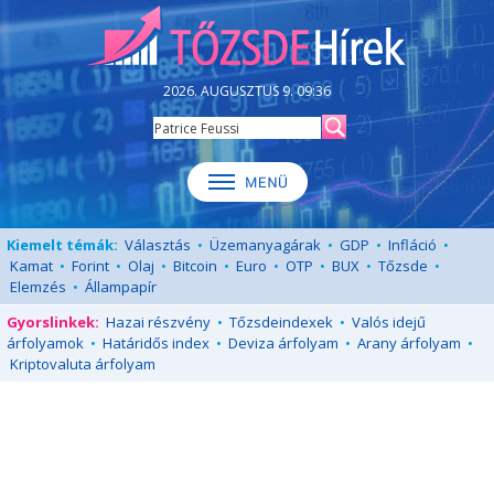
2026. AUGUSZTUS 9. 09:36
Kiemelt témák:
Választás
•
Üzemanyagárak
•
GDP
•
Infláció
•
Kamat
•
Forint
•
Olaj
•
Bitcoin
•
Euro
•
OTP
•
BUX
•
Tőzsde
•
Elemzés
•
Állampapír
Gyorslinkek:
Hazai részvény
•
Tőzsdeindexek
•
Valós idejű
árfolyamok
•
Határidős index
•
Deviza árfolyam
•
Arany árfolyam
•
Kriptovaluta árfolyam