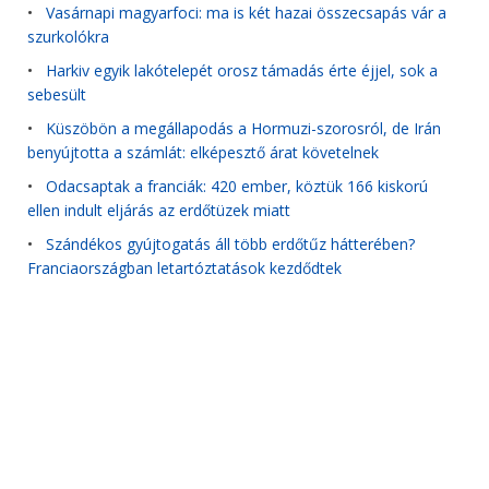
•
Vasárnapi magyarfoci: ma is két hazai összecsapás vár a
szurkolókra
•
Harkiv egyik lakótelepét orosz támadás érte éjjel, sok a
sebesült
•
Küszöbön a megállapodás a Hormuzi-szorosról, de Irán
benyújtotta a számlát: elképesztő árat követelnek
•
Odacsaptak a franciák: 420 ember, köztük 166 kiskorú
ellen indult eljárás az erdőtüzek miatt
•
Szándékos gyújtogatás áll több erdőtűz hátterében?
Franciaországban letartóztatások kezdődtek