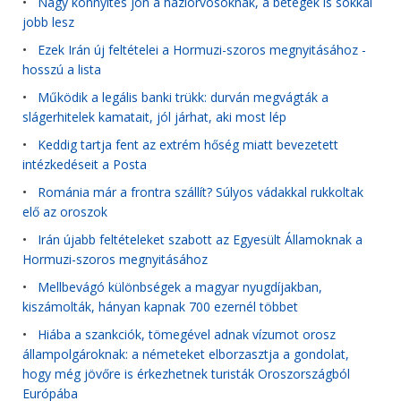
•
Nagy könnyítés jön a háziorvosoknak, a betegek is sokkal
jobb lesz
•
Ezek Irán új feltételei a Hormuzi-szoros megnyitásához -
hosszú a lista
•
Működik a legális banki trükk: durván megvágták a
slágerhitelek kamatait, jól járhat, aki most lép
•
Keddig tartja fent az extrém hőség miatt bevezetett
intézkedéseit a Posta
•
Románia már a frontra szállít? Súlyos vádakkal rukkoltak
elő az oroszok
•
Irán újabb feltételeket szabott az Egyesült Államoknak a
Hormuzi-szoros megnyitásához
•
Mellbevágó különbségek a magyar nyugdíjakban,
kiszámolták, hányan kapnak 700 ezernél többet
•
Hiába a szankciók, tömegével adnak vízumot orosz
állampolgároknak: a németeket elborzasztja a gondolat,
hogy még jövőre is érkezhetnek turisták Oroszországból
Európába