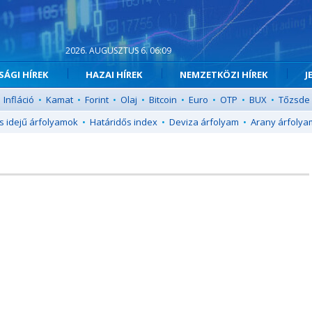
2026. AUGUSZTUS 6. 06:09
ÁGI HÍREK
HAZAI HÍREK
NEMZETKÖZI HÍREK
J
Infláció
•
Kamat
•
Forint
•
Olaj
•
Bitcoin
•
Euro
•
OTP
•
BUX
•
Tőzsde
s idejű árfolyamok
•
Határidős index
•
Deviza árfolyam
•
Arany árfolya