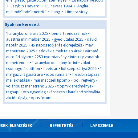
energiaszolgaltato,com.szemelyes
•
28 nappal később
•
Easybib Harvard
•
Guinevere 1994
•
Anglia
minimďż˝lbďż˝r nettďż˝
•
hang
•
Himera sicily
Gyakran keresett
1 aranykorona ára 2025
•
bemért rendszámok
•
ausztria minimálbér 2025
•
gyed utalás 2025
•
dávid
naptár 2025
•
45 napos időjárás előrejelzés
•
máv
menetrend 2025
•
szlovákia méh telep árak
•
várható
euro árfolyam
•
2253 nyomtatvány
•
intercity vonatok
menetrendje
•
1 aranykorona hány forint
•
zokni
csomagolás otthon
•
heets ár
•
lidl szép kártya 2025
•
1
m3 gáz világpiaci ára
•
iqos iluma ár
•
fresubin tápszer
mellékhatásai
•
mai meccsek tippmix
•
pöli rejtvény
•
volánbusz menetrend 2025
•
tippmix eredmények
tegnapi
•
otp egyenleglekérdezés
•
kaufland szlovákia
akciós újság
•
opus forum
ÉSEK, ELEMZÉSEK
BEFEKTETÉS
LAPSZEMLE