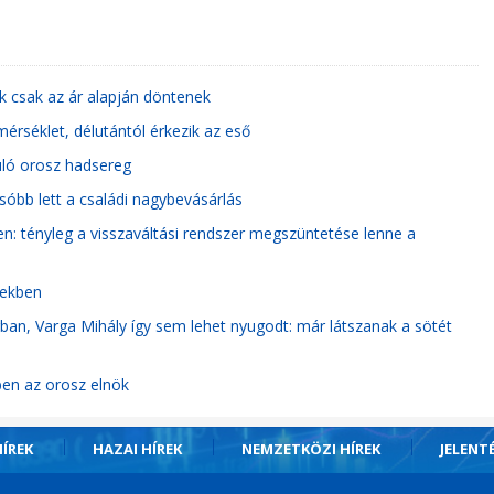
ok csak az ár alapján döntenek
mérséklet, délutántól érkezik az eső
uló orosz hadsereg
sóbb lett a családi nagybevásárlás
en: tényleg a visszaváltási rendszer megszüntetése lenne a
tekben
an, Varga Mihály így sem lehet nyugodt: már látszanak a sötét
ben az orosz elnök
ÍREK
HAZAI HÍREK
NEMZETKÖZI HÍREK
JELENT