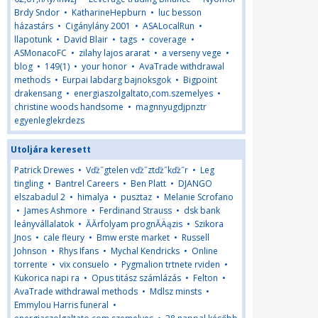
Brdy Sndor
•
KatharineHepburn
•
luc besson
házastárs
•
Cigánylány 2001
•
ASALocalRun
•
llapotunk
•
David Blair
•
tags
•
coverage
•
ASMonacoFC
•
zilahy lajos ararat
•
a verseny vege
•
blog
•
149(1)
•
your honor
•
AvaTrade withdrawal
methods
•
Eurpai labdarg bajnoksgok
•
Bigpoint
drakensang
•
energiaszolgaltato,com.szemelyes
•
christine woods handsome
•
magnnyugdjpnztr
egyenleglekrdezs
Utoljára keresett
Patrick Drewes
•
Vďż˝gtelen vďż˝ztďż˝kďż˝r
•
Leg
tingling
•
Bantrel Careers
•
Ben Platt
•
DJANGO
elszabadul 2
•
himalya
•
pusztaz
•
Melanie Scrofano
•
James Ashmore
•
Ferdinand Strauss
•
dsk bank
leányvállalatok
•
ĂĂrfolyam prognĂÄązis
•
Szikora
Jnos
•
cale fleury
•
Bmw erste market
•
Russell
Johnson
•
Rhys Ifans
•
Mychal Kendricks
•
Online
torrente
•
vix consuelo
•
Pygmalion trtnete rviden
•
Kukorica napi ra
•
Opus titász számlázás
•
Felton
•
AvaTrade withdrawal methods
•
Mdlsz minsts
•
Emmylou Harris funeral
•