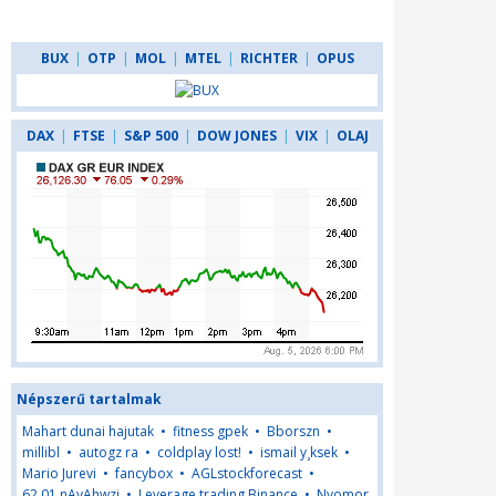
BUX
|
OTP
|
MOL
|
MTEL
|
RICHTER
|
OPUS
DAX
|
FTSE
|
S&P 500
|
DOW JONES
|
VIX
|
OLAJ
Népszerű tartalmak
Mahart dunai hajutak
•
fitness gpek
•
Bborszn
•
millibl
•
autogz ra
•
coldplay lost!
•
ismail y¸ksek
•
Mario Jurevi
•
fancybox
•
AGLstockforecast
•
62,01,nAyAhwzj
•
Leverage trading Binance
•
Nyomor