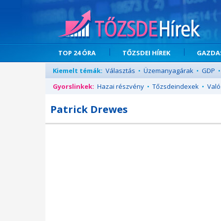
TOP 24 ÓRA
TŐZSDEI HÍREK
GAZDAS
Kiemelt témák:
Választás
•
Üzemanyagárak
•
GDP
•
Gyorslinkek:
Hazai részvény
•
Tőzsdeindexek
•
Való
Patrick Drewes