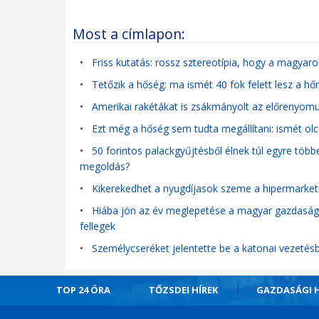
Most a címlapon:
•
Friss kutatás: rossz sztereotípia, hogy a magyar
•
Tetőzik a hőség: ma ismét 40 fok felett lesz a hő
•
Amerikai rakétákat is zsákmányolt az előrenyom
•
Ezt még a hőség sem tudta megállítani: ismét olc
•
50 forintos palackgyűjtésből élnek túl egyre több
megoldás?
•
Kikerekedhet a nyugdíjasok szeme a hipermarke
•
Hiába jön az év meglepetése a magyar gazdaságb
fellegek
•
Személycseréket jelentette be a katonai vezetés
TOP 24 ÓRA
TŐZSDEI HÍREK
GAZDASÁGI H