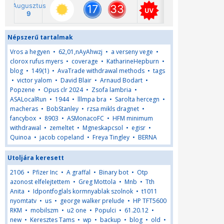
Népszerű tartalmak
Vros a hegyen
•
62,01,nAyAhwzj
•
a verseny vege
•
clorox rufus myers
•
coverage
•
KatharineHepburn
•
blog
•
149(1)
•
AvaTrade withdrawal methods
•
tags
•
victor yalom
•
David Blair
•
Arnaud Bodart
•
Popzene
•
Opus clr 2024
•
Zsofa lambria
•
ASALocalRun
•
1944
•
lllmpa bra
•
Sarolta hercegn
•
macheras
•
BobStanley
•
rzsa mikls dragnet
•
fancybox
•
8903
•
ASMonacoFC
•
HFM minimum
withdrawal
•
zemeltet
•
Mgneskapcsol
•
egisr
•
Quinoa
•
jacob copeland
•
Freya Tingley
•
BERNA
Utoljára keresett
2106
•
Pfizer Inc
•
A graffal
•
Binary bot
•
Otp
azonost elfelejtettem
•
Greg Mottola
•
Mnb
•
Tth
Anita
•
Idpontfoglals kormnyablak szolnok
•
t1011
nyomtatv
•
us
•
george walker prelude
•
HP TFT5600
RKM
•
mobilszm
•
u2 one
•
Populci
•
61.20.12
•
new
•
Keresztes Tams
•
wp
•
backup
•
blog
•
old
•