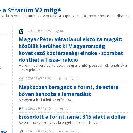
e a Stratum V2 mögé
 csatlakozott a Stratum V2 Working Grouphoz, ami komoly lendületet adhat az
2026.08.07 18:25 • vg.hu
Magyar Péter váratlanul elszólta magát:
a
közülük kerülhet ki Magyarország
következő köztársasági elnöke - szombat
dönthet a Tisza-frakció
Három név került a kalapba az új államfői posztra - ők lehetnek a
a
TISZA jelöltjei.
2026.08.07 18:25 • privatbankar.hu
Napközben beragadt a forint, de estére
bőven behozta a lemaradást
A végén a forint lett az erősebb.
2026.08.07 18:15 • mfor.hu
Erősödött a forint, ismét 315 alatt a dollár
Az euróhoz viszonyítva kilengett a forintárfolyam.
így
2026.08.07 18:15 • privatbankar.hu