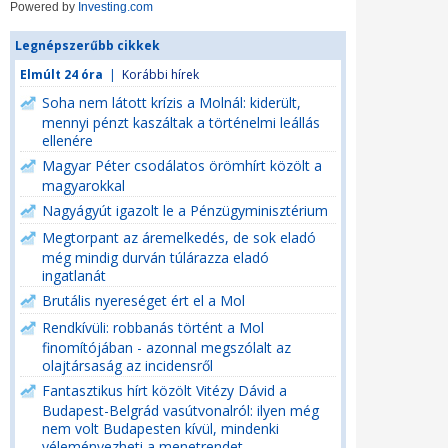
Powered by
Investing.com
Legnépszerűbb cikkek
Elmúlt 24 óra
|
Korábbi hírek
Soha nem látott krízis a Molnál: kiderült,
mennyi pénzt kaszáltak a történelmi leállás
ellenére
Magyar Péter csodálatos örömhírt közölt a
magyarokkal
Nagyágyút igazolt le a Pénzügyminisztérium
Megtorpant az áremelkedés, de sok eladó
még mindig durván túlárazza eladó
ingatlanát
Brutális nyereséget ért el a Mol
Rendkívüli: robbanás történt a Mol
finomítójában - azonnal megszólalt az
olajtársaság az incidensről
Fantasztikus hírt közölt Vitézy Dávid a
Budapest-Belgrád vasútvonalról: ilyen még
nem volt Budapesten kívül, mindenki
véleményezheti a menetrendet