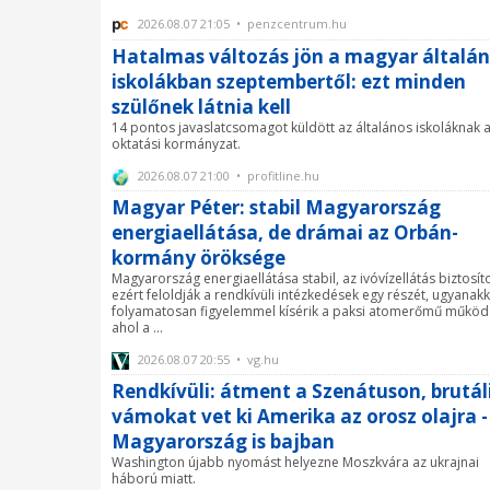
2026.08.07 21:05 • penzcentrum.hu
Hatalmas változás jön a magyar általá
iskolákban szeptembertől: ezt minden
szülőnek látnia kell
14 pontos javaslatcsomagot küldött az általános iskoláknak 
oktatási kormányzat.
2026.08.07 21:00 • profitline.hu
Magyar Péter: stabil Magyarország
energiaellátása, de drámai az Orbán-
kormány öröksége
Magyarország energiaellátása stabil, az ivóvízellátás biztosíto
ezért feloldják a rendkívüli intézkedések egy részét, ugyanak
folyamatosan figyelemmel kísérik a paksi atomerőmű működ
ahol a ...
2026.08.07 20:55 • vg.hu
Rendkívüli: átment a Szenátuson, brutál
vámokat vet ki Amerika az orosz olajra -
Magyarország is bajban
Washington újabb nyomást helyezne Moszkvára az ukrajnai
háború miatt.