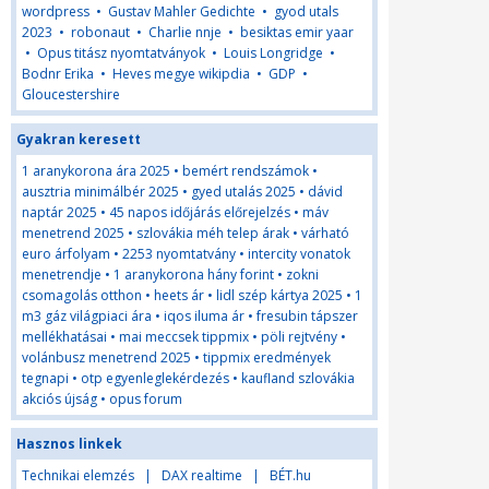
wordpress
•
Gustav Mahler Gedichte
•
gyod utals
2023
•
robonaut
•
Charlie nnje
•
besiktas emir yaar
•
Opus titász nyomtatványok
•
Louis Longridge
•
Bodnr Erika
•
Heves megye wikipdia
•
GDP
•
Gloucestershire
Gyakran keresett
1 aranykorona ára 2025
•
bemért rendszámok
•
ausztria minimálbér 2025
•
gyed utalás 2025
•
dávid
naptár 2025
•
45 napos időjárás előrejelzés
•
máv
menetrend 2025
•
szlovákia méh telep árak
•
várható
euro árfolyam
•
2253 nyomtatvány
•
intercity vonatok
menetrendje
•
1 aranykorona hány forint
•
zokni
csomagolás otthon
•
heets ár
•
lidl szép kártya 2025
•
1
m3 gáz világpiaci ára
•
iqos iluma ár
•
fresubin tápszer
mellékhatásai
•
mai meccsek tippmix
•
pöli rejtvény
•
volánbusz menetrend 2025
•
tippmix eredmények
tegnapi
•
otp egyenleglekérdezés
•
kaufland szlovákia
akciós újság
•
opus forum
Hasznos linkek
Technikai elemzés
|
DAX realtime
|
BÉT.hu