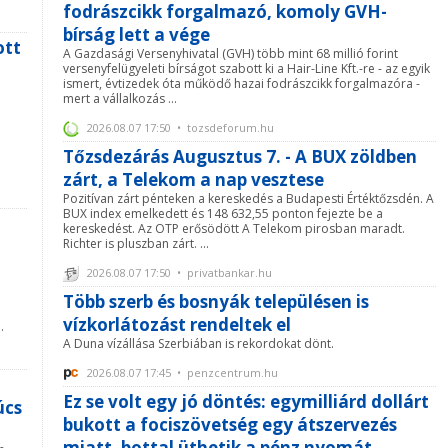
fodrászcikk forgalmazó, komoly GVH-
bírság lett a vége
ott
A Gazdasági Versenyhivatal (GVH) több mint 68 millió forint
versenyfelügyeleti bírságot szabott ki a Hair-Line Kft.-re - az egyik
ismert, évtizedek óta működő hazai fodrászcikk forgalmazóra -
mert a vállalkozás ...
2026.08.07 17:50 • tozsdeforum.hu
Tőzsdezárás Augusztus 7. - A BUX zöldben
zárt, a Telekom a nap vesztese
Pozitívan zárt pénteken a kereskedés a Budapesti Értéktőzsdén. A
BUX index emelkedett és 148 632,55 ponton fejezte be a
kereskedést. Az OTP erősödött A Telekom pirosban maradt.
Richter is pluszban zárt. ...
2026.08.07 17:50 • privatbankar.hu
Több szerb és bosnyák településen is
vízkorlátozást rendeltek el
.
A Duna vízállása Szerbiában is rekordokat dönt.
2026.08.07 17:45 • penzcentrum.hu
Ez se volt egy jó döntés: egymilliárd dollárt
úcs
bukott a fociszövetség egy átszervezés
miatt, bottal üthetik a pénz nyomát