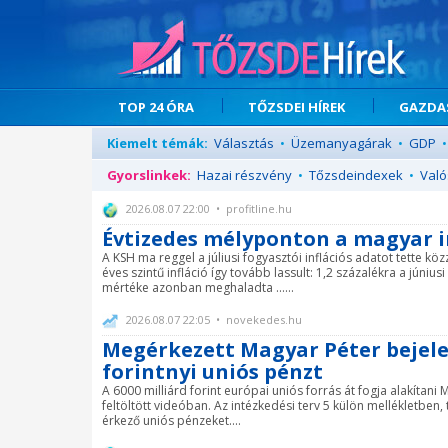
TOP 24 ÓRA
TŐZSDEI HÍREK
GAZDAS
Kiemelt témák:
Választás
•
Üzemanyagárak
•
GDP
•
Gyorslinkek:
Hazai részvény
•
Tőzsdeindexek
•
Való
2026.08.07 22:00 • profitline.hu
Évtizedes mélyponton a magyar i
A KSH ma reggel a júliusi fogyasztói inflációs adatot tette köz
éves szintű infláció így tovább lassult: 1,2 százalékra a júniu
mértéke azonban meghaladta ......
2026.08.07 22:05 • novekedes.hu
Megérkezett Magyar Péter bejelent
forintnyi uniós pénzt
A 6000 milliárd forint európai uniós forrás át fogja alakítan
feltöltött videóban. Az intézkedési terv 5 külön mellékletben,
érkező uniós pénzeket....