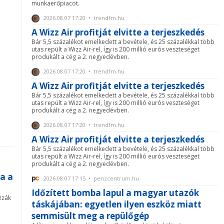
munkaerőpiacot.
2026.08.07 17:20 • trendfm.hu
A Wizz Air profitját elvitte a terjeszkedés
Bár 5,5 százalékot emelkedett a bevétele, és 25 százalékkal több
utas repült a Wizz Air-rel, így is 200 millió eurós veszteséget
produkált a cég a 2. negyedévben.
2026.08.07 17:20 • trendfm.hu
A Wizz Air profitját elvitte a terjeszkedés
Bár 5,5 százalékot emelkedett a bevétele, és 25 százalékkal több
utas repült a Wizz Air-rel, így is 200 millió eurós veszteséget
produkált a cég a 2. negyedévben.
2026.08.07 17:20 • trendfm.hu
A Wizz Air profitját elvitte a terjeszkedés
Bár 5,5 százalékot emelkedett a bevétele, és 25 százalékkal több
utas repült a Wizz Air-rel, így is 200 millió eurós veszteséget
produkált a cég a 2. negyedévben.
a a
2026.08.07 17:15 • penzcentrum.hu
Időzített bomba lapul a magyar utazók
zzák
táskájában: egyetlen ilyen eszköz miatt
semmisült meg a repülőgép