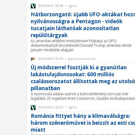
2026.08.07 20:50 • vg.hu
Hátborzongató: újabb UFO-aktákat hoz
nyilvánosságra a Pentagon - videók
tucatjain láthatóak azonosítatlan
repülőtárgyak
Az amerikai védelmi minisztérium folytatja az UFO-
dokumentumok közzétételét Donald Trump amerikai elnök
januári rendelete alapján.
2026.08.07 20:35 • penzcentrum.hu
Új módszerrel fosztják ki a gyanútlan
lakástulajdonosokat: 600 milliós
csalássorozatot állítottak meg az utolsó
pillanatban
A nyomozás adatai szerint a bűncselekmény-sorozat már
legalább 25 ingatlant érint Csömörön, Szadán és Budapesten
2026.08.07 20:35 • vg.hu
Románia fittyet hány a klímaválságra:
három szénerőművet is beizzít az esti cs
miatt