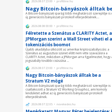
2026.08.07 23:00 • profitline.hu
Nagy Bitcoin-bányászok álltak b
A Bitcoin-bányászati iparág több meghatározó szereplője is
új generációs bányászati protokoll elterjedésének....
2026.08.08 00:00 • profitline.hu
Félretette a Szenátus a CLARITY Actet, a
JPMorgan szerint a Wall Street viheti el 
tokenizációs boomot
Újabb akadályba ütközött az amerikai kriptoszabályozás: a
Szenátus az augusztusi szünet előtt nem vitte szavazásra a
CLARITY Actet, miközben a JPMorgan arra figyelmeztet, hogy 
jogszabály további csúszása ...
2026.08.07 23:00 • profitline.hu
Nagy Bitcoin-bányászok álltak be a
Stratum V2 mögé
A Bitcoin-bányászati iparág több meghatározó szereplője is
csatlakozott a Stratum V2 Working Grouphoz, ami komoly
lendületet adhat az új generációs bányászati protokoll
elterjedésének.
2026.08.07 22:05 • novekedes.hu
Megérkezett Magyar Péter bejelentése: 