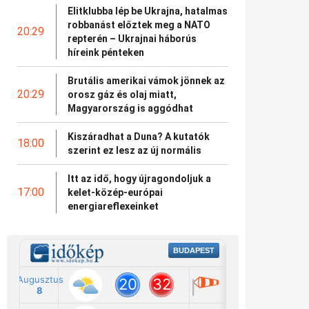
Elitklubba lép be Ukrajna, hatalmas
robbanást előztek meg a NATO
20:29
repterén – Ukrajnai háborús
híreink pénteken
Brutális amerikai vámok jönnek az
20:29
orosz gáz és olaj miatt,
Magyarország is aggódhat
Kiszáradhat a Duna? A kutatók
18:00
szerint ez lesz az új normális
Itt az idő, hogy újragondoljuk a
17:00
kelet-közép-európai
energiareflexeinket