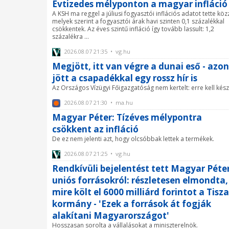
Évtizedes mélyponton a magyar infláció
A KSH ma reggel a júliusi fogyasztói inflációs adatot tette köz
melyek szerint a fogyasztói árak havi szinten 0,1 százalékkal
csökkentek. Az éves szintű infláció így tovább lassult: 1,2
százalékra ...
2026.08.07 21:35 • vg.hu
Megjött, itt van végre a dunai eső - azo
jött a csapadékkal egy rossz hír is
Az Országos Vízügyi Főigazgatóság nem kertelt: erre kell kész
2026.08.07 21:30 • ma.hu
Magyar Péter: Tízéves mélypontra
csökkent az infláció
De ez nem jelenti azt, hogy olcsóbbak lettek a termékek.
2026.08.07 21:25 • vg.hu
Rendkívüli bejelentést tett Magyar Péte
uniós forrásokról: részletesen elmondta,
mire költ el 6000 milliárd forintot a Tisza
kormány - 'Ezek a források át fogják
alakítani Magyarországot'
Hosszasan sorolta a vállalásokat a miniszterelnök.