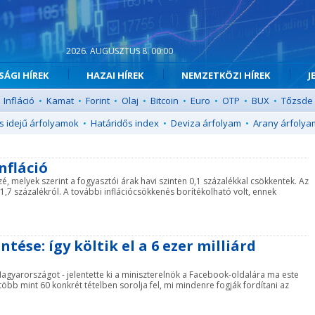
2026. AUGUSZTUS 8. 00:00
ÁGI HÍREK
HAZAI HÍREK
NEMZETKÖZI HÍREK
J
Infláció
•
Kamat
•
Forint
•
Olaj
•
Bitcoin
•
Euro
•
OTP
•
BUX
•
Tőzsde
s idejű árfolyamok
•
Határidős index
•
Deviza árfolyam
•
Arany árfolya
nfláció
zé, melyek szerint a fogyasztói árak havi szinten 0,1 százalékkal csökkentek. Az
si 1,7 százalékról. A további inflációcsökkenés borítékolható volt, ennek
ése: így költik el a 6 ezer milliárd
i Magyarországot - jelentette ki a miniszterelnök a Facebook-oldalára ma este
 több mint 60 konkrét tételben sorolja fel, mi mindenre fogják fordítani az