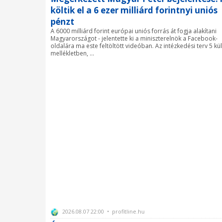
költik el a 6 ezer milliárd forintnyi uniós
pénzt
A 6000 milliárd forint európai uniós forrás át fogja alakítani
Magyarországot - jelentette ki a miniszterelnök a Facebook-
oldalára ma este feltöltött videóban. Az intézkedési terv 5 kü
mellékletben, ...
2026.08.07 22:00 • profitline.hu