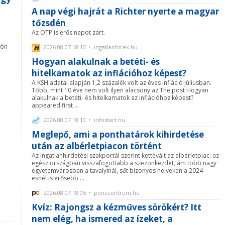
A nap végi hajrát a Richter nyerte a magyar
tőzsdén
Az OTP is erős napot zárt.
lön
2026.08.07 18:10 • ingatlanhirek.hu
Hogyan alakulnak a betéti- és
hitelkamatok az inflációhoz képest?
A KSH adatai alapján 1,2 százalék volt az éves infláció júliusban.
Több, mint 10 éve nem volt ilyen alacsony az The post Hogyan
alakulnak a betéti- és hitelkamatok az inflációhoz képest?
appeared first ...
2026.08.07 18:10 • infostart.hu
Meglepő, ami a ponthatárok kihirdetése
után az albérletpiacon történt
Az ingatlanhirdetési szakportál szerint kettévált az albérletpiac: az
egész országban visszafogottabb a szezonkezdet, ám több nagy
egyetemvárosban a tavalyinál, sőt bizonyos helyeken a 2024-
esnél is erősebb ...
2026.08.07 18:05 • penzcentrum.hu
Kvíz: Rajongsz a kézműves sörökért? Itt
nem elég, ha ismered az ízeket, a