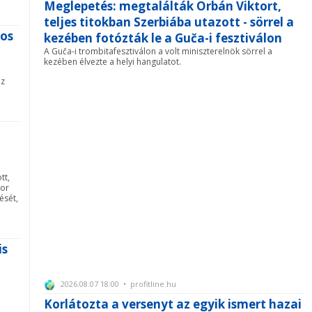
Meglepetés: megtalálták Orbán Viktort,
teljes titokban Szerbiába utazott - sörrel a
nos
kezében fotózták le a Guča-i fesztiválon
A Guča-i trombitafesztiválon a volt miniszterelnök sörrel a
kezében élvezte a helyi hangulatot.
az
tt,
kor
ését,
is
2026.08.07 18:00 • profitline.hu
Korlátozta a versenyt az egyik ismert hazai