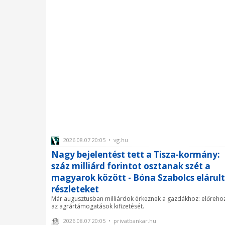
2026.08.07 20:05 • vg.hu
Nagy bejelentést tett a Tisza-kormány:
száz milliárd forintot osztanak szét a
magyarok között - Bóna Szabolcs elárult
részleteket
Már augusztusban milliárdok érkeznek a gazdákhoz: előreho
az agrártámogatások kifizetését.
2026.08.07 20:05 • privatbankar.hu