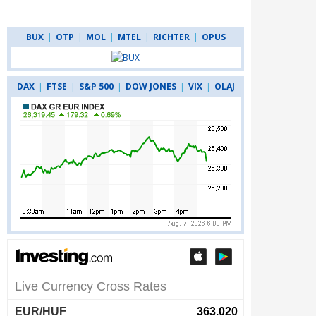
BUX
|
OTP
|
MOL
|
MTEL
|
RICHTER
|
OPUS
DAX
|
FTSE
|
S&P 500
|
DOW JONES
|
VIX
|
OLAJ