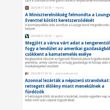
Újra a szennyező energiaforrásokra fanyalodnak Romániába
2026.08.07 20:30 • ma.hu
A Miniszterelnökség felmondta a Loung
Eventtel kötött keretszerződését
A kormányváltás után azonban a Lounge körül megváltozott 
helyzet.
2026.08.07 20:20 • vg.hu
Megjött a várva várt adat a tengerentúl
fogy a lendület az amerikai gazdaságból
csökkent a kamatemelés esélye
Meglepetést okozott az Egyesült Államok júliusi foglalkoztatá
jelentése, amely szerint az ország gazdasága öt hónap után 
munkahelyeket veszített.
2026.08.07 20:10 • penzcentrum.hu
Azonnal lezárták a népszerű strandokat:
rettegett élőlény miatt menekülnek a
fürdőzők
A hatóságok több strandot is lezártak, miután egyetlen nap al
több mint száz csípést regisztráltak.