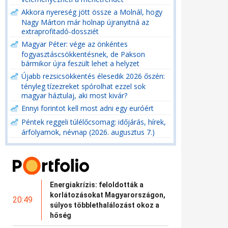
Akkora nyereség jött össze a Molnál, hogy
Nagy Márton már holnap újranyitná az
extraprofitadó-dossziét
Magyar Péter: vége az önkéntes
fogyasztáscsökkentésnek, de Pakson
bármikor újra feszült lehet a helyzet
Újabb rezsicsökkentés élesedik 2026 őszén:
tényleg tízezreket spórolhat ezzel sok
magyar háztulaj, aki most kivár?
Ennyi forintot kell most adni egy euróért
Péntek reggeli túlélőcsomag: időjárás, hírek,
árfolyamok, névnap (2026. augusztus 7.)
Energiakrízis: feloldották a
korlátozásokat Magyarországon,
20:49
súlyos többlethalálozást okoz a
hőség