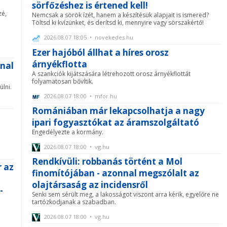
sörfőzéshez is értened kell!
zé,
Nemcsak a sörök ízét, hanem a készítésük alapjait is ismered?
Töltsd ki kvízünket, és derítsd ki, mennyire vagy sörszakértő!
2026.08.07 18:05 • novekedes.hu
Ezer hajóból állhat a híres orosz
árnyékflotta
nnal
A szankciók kijátszására létrehozott orosz árnyékflottát
folyamatosan bővítik.
ülni.
2026.08.07 18:00 • mfor.hu
Romániában már lekapcsolhatja a nagy
ipari fogyasztókat az áramszolgáltató
Engedélyezte a kormány.
2026.08.07 18:00 • vg.hu
Rendkívüli: robbanás történt a Mol
r az
finomítójában - azonnal megszólalt az
olajtársaság az incidensről
-
Senki sem sérült meg, a lakosságot viszont arra kérik, egyelőre ne
tartózkodjanak a szabadban.
2026.08.07 18:00 • vg.hu