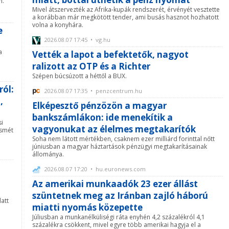
n.
Mivel átszervezték az Afrika-kupák rendszerét, érvényét vesztette
a korábban már megkötött tender, ami busás hasznot hozhatott
volna a konyhára.
e
2026.08.07 17:45 • vg.hu
a
Vették a lapot a befektetők, nagyot
ralizott az OTP és a Richter
Szépen búcsúzott a héttől a BUX.
ról:
2026.08.07 17:35 • penzcentrum.hu
,
Elképesztő pénzözön a magyar
bankszámlákon: ide menekítik a
si
vagyonukat az élelmes megtakarítók
ismét
Soha nem látott mértékben, csaknem ezer milliárd forinttal nőtt
júniusban a magyar háztartások pénzügyi megtakarításainak
állománya.
2026.08.07 17:20 • hu.euronews.com
Az amerikai munkaadók 23 ezer állást
szüntetnek meg az Iránban zajló háború
att
miatti nyomás közepette
Júliusban a munkanélküliségi ráta enyhén 4,2 százalékról 4,1
százalékra csökkent, mivel egyre több amerikai hagyja el a