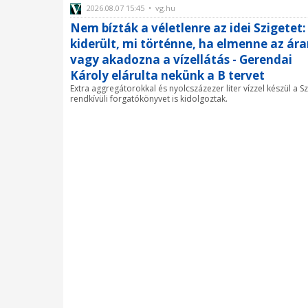
2026.08.07 15:45 • vg.hu
Nem bízták a véletlenre az idei Szigetet:
kiderült, mi történne, ha elmenne az ár
vagy akadozna a vízellátás - Gerendai
Károly elárulta nekünk a B tervet
Extra aggregátorokkal és nyolcszázezer liter vízzel készül a Sz
rendkívüli forgatókönyvet is kidolgoztak.