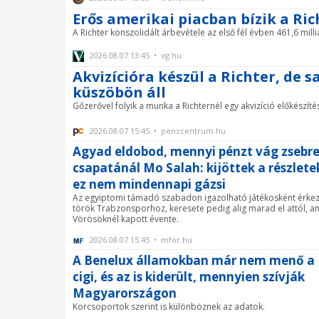
Erős amerikai piacban bízik a Ric
A Richter konszolidált árbevétele az első fél évben 461,6 milliá
2026.08.07 13:45 • vg.hu
Akvizícióra készül a Richter, de s
küszöbön áll
Gőzerővel folyik a munka a Richternél egy akvizíció előkészíté
2026.08.07 15:45 • penzcentrum.hu
Agyad eldobod, mennyi pénzt vág zsebre
csapatánál Mo Salah: kijöttek a részlete
ez nem mindennapi gázsi
Az egyiptomi támadó szabadon igazolható játékosként érkez
török Trabzonsporhoz, keresete pedig alig marad el attól, am
Vörösöknél kapott évente.
2026.08.07 15:45 • mfor.hu
A Benelux államokban már nem menő a
cigi, és az is kiderült, mennyien szívják
Magyarországon
Korcsoportok szerint is különböznek az adatok.