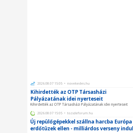
2026.08.07 15:05 • novekedes.hu
Kihirdették az OTP Társasházi
Pályázatának idei nyerteseit
Kihirdették az OTP Társasházi Pályázatának idei nyerteseit
2026.08.07 15:05 • tozsdeforum.hu
Új repülőgépekkel szállna harcba Európa
erdőtüzek ellen - milliárdos verseny indu