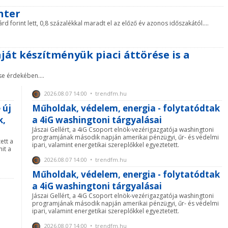
hter
rd forint lett, 0,8 százalékkal maradt el az előző év azonos időszakától....
aját készítményük piaci áttörése is a
se érdekében....
2026.08.07 14:00 • trendfm.hu
 új
Műholdak, védelem, energia - folytatódtak
k,
a 4iG washingtoni tárgyalásai
Jászai Gellért, a 4iG Csoport elnök-vezérigazgatója washingtoni
programjának második napján amerikai pénzügyi, űr- és védelmi
ett a
ipari, valamint energetikai szereplőkkel egyeztetett.
it a
2026.08.07 14:00 • trendfm.hu
Műholdak, védelem, energia - folytatódtak
a 4iG washingtoni tárgyalásai
Jászai Gellért, a 4iG Csoport elnök-vezérigazgatója washingtoni
programjának második napján amerikai pénzügyi, űr- és védelmi
ipari, valamint energetikai szereplőkkel egyeztetett.
2026.08.07 14:00 • trendfm.hu