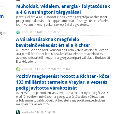
Műholdak, védelem, energia - folytatódtak
a 4iG washingtoni tárgyalásai
am
Jászai Gellért, a 4iG Csoport elnök-vezérigazgatója washingtoni
programjának második napján amerikai pénzügyi, űr- és védelmi
ipari, valamint energetikai szereplőkkel egyeztetett.
2026.08.07 14:00 • profitline.hu
iget:
A várakozásoknak megfelelő
bevételnövekedést ért el a Richter
A Richter Gedeon Nyrt. konszolidált árbevétele az első fél évben
461,6 milliárd forint lett, 0,8 százalékkal elmaradt az előző év
azonos időszakitól - közölte a gyógyszeripari vállalat a Budapesti
Értéktőzsde ...
2026.08.07 13:55 • tozsdeforum.hu
Pozitív meglepetést hozott a Richter - közel
133 milliárdot termelt a Vraylar, a vezetés
pedig javította várakozását
Az erős forint jelentősen visszavetette a Richter nyereségét 2026
első fél évében, miközben a gyógyszerértékesítés változatlan
árfolyamon tovább bővült. A bevétel a második negyedévben
meghaladta az elemzői ...
2026.08.07 13:55 • vg.hu