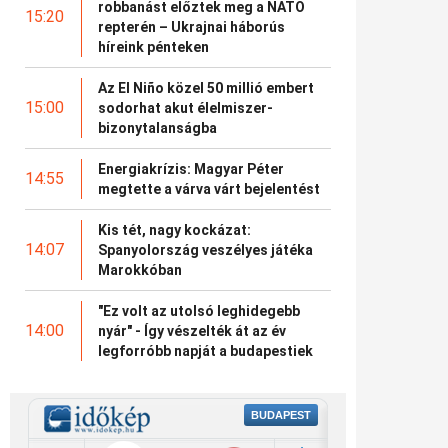
robbanást előztek meg a NATO
15:20
repterén – Ukrajnai háborús
híreink pénteken
Az El Niño közel 50 millió embert
15:00
sodorhat akut élelmiszer-
bizonytalanságba
Energiakrízis: Magyar Péter
14:55
megtette a várva várt bejelentést
Kis tét, nagy kockázat:
14:07
Spanyolország veszélyes játéka
Marokkóban
"Ez volt az utolsó leghidegebb
14:00
nyár" - Így vészelték át az év
legforróbb napját a budapestiek