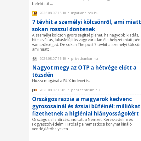
befektető ...
2026.08.07 15:10 • ingatlanhirek.hu
7 tévhit a személyi kölcsönről, ami miatt
sokan rosszul döntenek
A személyi kölcsön gyors segítség lehet, ha nagyobb kiadás,
hitelkiváltás, lakásfelújítás vagy váratlan élethelyzet miatt pé
van szükséged. De sokan The post 7 tévhit a személyi kölcsön
ami miatt ...
2026.08.07 15:10 • privatbankar.hu
Nagyot megy az OTP a hétvége előtt a
tőzsdén
Húzza magával a BUX-indexet is.
2026.08.07 15:05 • penzcentrum.hu
Országos razzia a magyarok kedvenc
gyrososainál és ázsiai büféinél: milliókat
fizethetnek a higiéniai hiányosságokért
Országos ellenőrzést indított a Nemzeti Kereskedelmi és
Fogyasztóvédelmi Hatóság a nemzetközi konyhát kínáló
vendéglátóhelyeken.