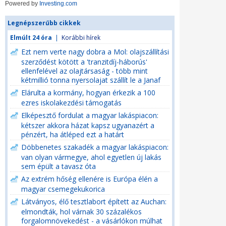
Powered by
Investing.com
Legnépszerűbb cikkek
Elmúlt 24 óra
|
Korábbi hírek
Ezt nem verte nagy dobra a Mol: olajszállítási
szerződést kötött a 'tranzitdíj-háborús'
ellenfelével az olajtársaság - több mint
kétmillió tonna nyersolajat szállít le a Janaf
Elárulta a kormány, hogyan érkezik a 100
ezres iskolakezdési támogatás
Elképesztő fordulat a magyar lakáspiacon:
kétszer akkora házat kapsz ugyanazért a
pénzért, ha átléped ezt a határt
Döbbenetes szakadék a magyar lakáspiacon:
van olyan vármegye, ahol egyetlen új lakás
sem épült a tavasz óta
Az extrém hőség ellenére is Európa élén a
magyar csemegekukorica
Látványos, élő tesztlabort épített az Auchan:
elmondták, hol várnak 30 százalékos
forgalomnövekedést - a vásárlókon múlhat