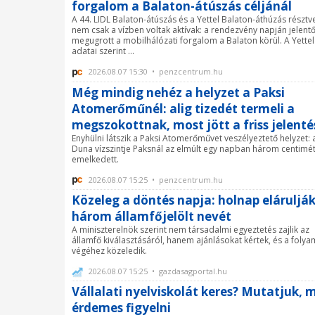
forgalom a Balaton-átúszás céljánál
A 44. LIDL Balaton-átúszás és a Yettel Balaton-áthúzás résztv
nem csak a vízben voltak aktívak: a rendezvény napján jelent
megugrott a mobilhálózati forgalom a Balaton körül. A Yettel
adatai szerint ...
2026.08.07 15:30 • penzcentrum.hu
Még mindig nehéz a helyzet a Paksi
Atomerőműnél: alig tizedét termeli a
megszokottnak, most jött a friss jelenté
Enyhülni látszik a Paksi Atomerőművet veszélyeztető helyzet: 
Duna vízszintje Paksnál az elmúlt egy napban három centimét
emelkedett.
2026.08.07 15:25 • penzcentrum.hu
Közeleg a döntés napja: holnap elárulják
három államfőjelölt nevét
A miniszterelnök szerint nem társadalmi egyeztetés zajlik az
államfő kiválasztásáról, hanem ajánlásokat kértek, és a folya
végéhez közeledik.
2026.08.07 15:25 • gazdasagportal.hu
Vállalati nyelviskolát keres? Mutatjuk, m
érdemes figyelni