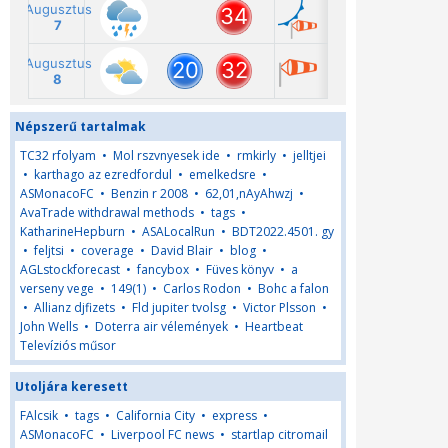
Népszerű tartalmak
TC32 rfolyam
•
Mol rszvnyesek ide
•
rmkirly
•
jelltjei
•
karthago az ezredfordul
•
emelkedsre
•
ASMonacoFC
•
Benzin r 2008
•
62,01,nAyAhwzj
•
AvaTrade withdrawal methods
•
tags
•
KatharineHepburn
•
ASALocalRun
•
BDT2022.4501. gy
•
feljtsi
•
coverage
•
David Blair
•
blog
•
AGLstockforecast
•
fancybox
•
Füves könyv
•
a
verseny vege
•
149(1)
•
Carlos Rodon
•
Bohc a falon
•
Allianz djfizets
•
Fld jupiter tvolsg
•
Victor Plsson
•
John Wells
•
Doterra air vélemények
•
Heartbeat
Televíziós műsor
Utoljára keresett
FAlcsik
•
tags
•
California City
•
express
•
ASMonacoFC
•
Liverpool FC news
•
startlap citromail