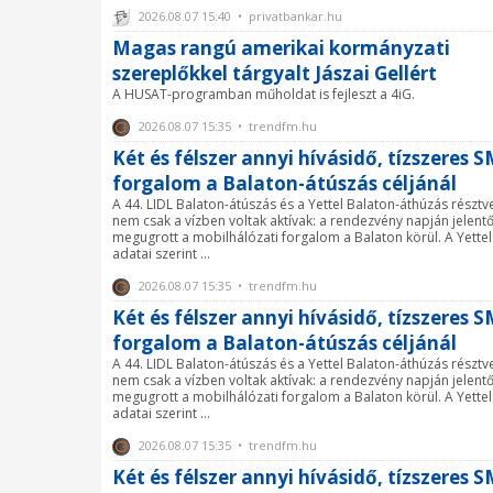
2026.08.07 15:40 • privatbankar.hu
Magas rangú amerikai kormányzati
szereplőkkel tárgyalt Jászai Gellért
A HUSAT-programban műholdat is fejleszt a 4iG.
2026.08.07 15:35 • trendfm.hu
Két és félszer annyi hívásidő, tízszeres 
forgalom a Balaton-átúszás céljánál
A 44. LIDL Balaton-átúszás és a Yettel Balaton-áthúzás résztv
nem csak a vízben voltak aktívak: a rendezvény napján jelent
megugrott a mobilhálózati forgalom a Balaton körül. A Yettel
adatai szerint ...
2026.08.07 15:35 • trendfm.hu
Két és félszer annyi hívásidő, tízszeres 
forgalom a Balaton-átúszás céljánál
A 44. LIDL Balaton-átúszás és a Yettel Balaton-áthúzás résztv
nem csak a vízben voltak aktívak: a rendezvény napján jelent
megugrott a mobilhálózati forgalom a Balaton körül. A Yettel
adatai szerint ...
2026.08.07 15:35 • trendfm.hu
Két és félszer annyi hívásidő, tízszeres 