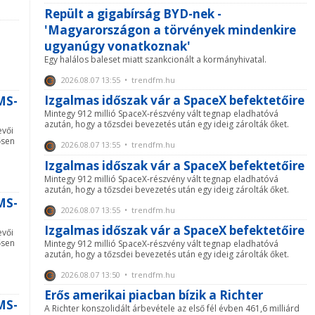
Repült a gigabírság BYD-nek -
'Magyarországon a törvények mindenkire
ugyanúgy vonatkoznak'
Egy halálos baleset miatt szankcionált a kormányhivatal.
2026.08.07 13:55 • trendfm.hu
Izgalmas időszak vár a SpaceX befektetőire
SMS-
Mintegy 912 millió SpaceX-részvény vált tegnap eladhatóvá
azután, hogy a tőzsdei bevezetés után egy ideig zárolták őket.
evői
ősen
2026.08.07 13:55 • trendfm.hu
Izgalmas időszak vár a SpaceX befektetőire
Mintegy 912 millió SpaceX-részvény vált tegnap eladhatóvá
azután, hogy a tőzsdei bevezetés után egy ideig zárolták őket.
SMS-
2026.08.07 13:55 • trendfm.hu
Izgalmas időszak vár a SpaceX befektetőire
evői
ősen
Mintegy 912 millió SpaceX-részvény vált tegnap eladhatóvá
azután, hogy a tőzsdei bevezetés után egy ideig zárolták őket.
2026.08.07 13:50 • trendfm.hu
Erős amerikai piacban bízik a Richter
SMS-
A Richter konszolidált árbevétele az első fél évben 461,6 milliárd