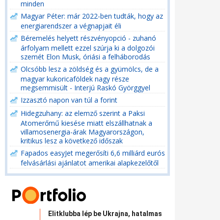
minden
Magyar Péter: már 2022-ben tudták, hogy az
energiarendszer a végnapjait éli
Béremelés helyett részvényopció - zuhanó
árfolyam mellett ezzel szúrja ki a dolgozói
szemét Elon Musk, óriási a felháborodás
Olcsóbb lesz a zöldség és a gyümölcs, de a
magyar kukoricaföldek nagy része
megsemmisült - Interjú Raskó Györggyel
Izzasztó napon van túl a forint
Hidegzuhany: az elemző szerint a Paksi
Atomerőmű kiesése miatt elszállhatnak a
villamosenergia-árak Magyarországon,
kritikus lesz a következő időszak
Fapados easyJet megerősíti 6,6 milliárd eurós
felvásárlási ajánlatot amerikai alapkezelőtől
Elitklubba lép be Ukrajna, hatalmas