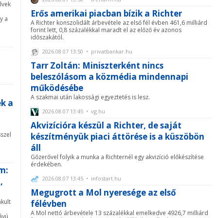
lvek
Erős amerikai piacban bízik a Richter
y a
A Richter konszolidált árbevétele az első fél évben 461,6 milliárd
forint lett, 0,8 százalékkal maradt el az előző év azonos
időszakától.
2026.08.07 13:50 • privatbankar.hu
Tarr Zoltán: Miniszterként nincs
beleszólásom a közmédia mindennapi
működésébe
A szakmai után lakossági egyeztetés is lesz.
ek a
2026.08.07 13:45 • vg.hu
Akvizícióra készül a Richter, de saját
szel
készítményük piaci áttörése is a küszöbön
áll
Gőzerővel folyik a munka a Richternél egy akvizíció előkészítése
érdekében.
m:
2026.08.07 13:45 • infostart.hu
,
Megugrott a Mol nyeresége az első
akult
félévben
A Mol nettó árbevétele 13 százalékkal emelkedve 4926,7 milliárd
ávú