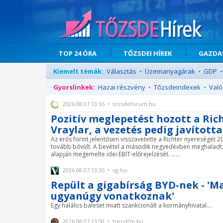
TOP 24 ÓRA
TŐZSDEI HÍREK
GAZDAS
Kiemelt témák:
Választás
•
Üzemanyagárak
•
GDP
•
Gyorslinkek:
Hazai részvény
•
Tőzsdeindexek
•
Való
2026.08.07 13:55 • tozsdeforum.hu
Pozitív meglepetést hozott a Rich
Vraylar, a vezetés pedig javított
Az erős forint jelentősen visszavetette a Richter nyereségét
tovább bővült. A bevétel a második negyedévben meghaladta 
alapján megemelte idei EBIT-előrejelzését. ......
2026.08.07 13:55 • vg.hu
Repült a gigabírság BYD-nek - '
ugyanúgy vonatkoznak'
Egy halálos baleset miatt szankcionált a kormányhivatal....
2026.08.07 13:50 • trendfm.hu