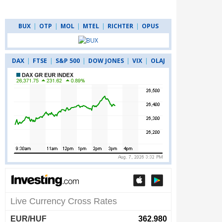
BUX
|
OTP
|
MOL
|
MTEL
|
RICHTER
|
OPUS
DAX
|
FTSE
|
S&P 500
|
DOW JONES
|
VIX
|
OLAJ