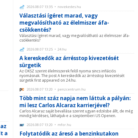
2026.08.07 13:35 • novekedes.hu
Választási ígéret marad, vagy
megvalósítható az élelmiszer áfa-
csökkentés?
Választási ígéret marad, vagy megvalósítható az élelmiszer áfa-
csökkentés?
2026.08.07 13:25 • 24.hu
A kereskedők az árrésstop kivezetését
sürgetik
Az OKSZ szerint élelmiszerek felől nyoma sincs inflációs
nyomásnak. The post A kereskedők az árrésstop kivezetését
sürgetik first appeared on 24.hu.
2026.08.07 13:20 • penzcentrum.hu
Több mint száz napja nem láttuk a pályán:
mi lesz Carlos Alcaraz karrierjével?
Carlos Alcaraz saját bevallása szerint ugyan edzésbe állt, de még
mindig kérdéses, láthatjuk-e a szeptemberi US Openen.
2026.08.07 13:20 • mfor.hu
 az
lt a
Folytatódik az áreső a benzinkutakon