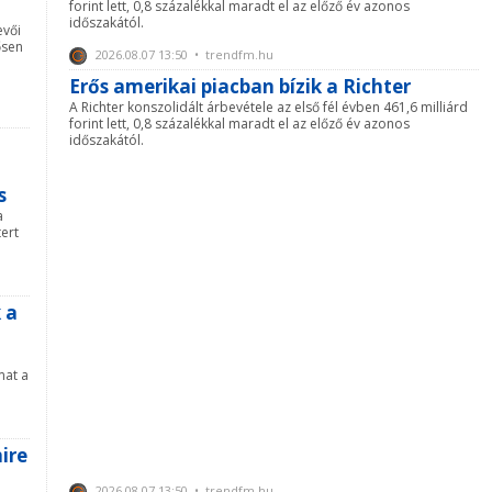
forint lett, 0,8 százalékkal maradt el az előző év azonos
időszakától.
evői
ősen
2026.08.07 13:50 • trendfm.hu
Erős amerikai piacban bízik a Richter
A Richter konszolidált árbevétele az első fél évben 461,6 milliárd
forint lett, 0,8 százalékkal maradt el az előző év azonos
időszakától.
s
a
ert
 a
mat a
ire
2026.08.07 13:50 • trendfm.hu