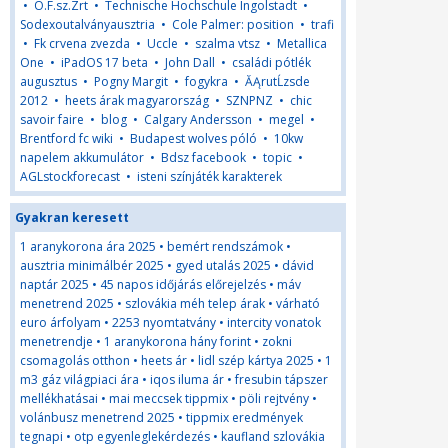
•
O.F.sz.Zrt
•
Technische Hochschule Ingolstadt
•
Sodexoutalványausztria
•
Cole Palmer: position
•
trafi
•
Fk crvena zvezda
•
Uccle
•
szalma vtsz
•
Metallica
One
•
iPadOS 17 beta
•
John Dall
•
családi pótlék
augusztus
•
Pogny Margit
•
fogykra
•
ĂĄrutĹzsde
2012
•
heets árak magyarország
•
SZNPNZ
•
chic
savoir faire
•
blog
•
Calgary Andersson
•
megel
•
Brentford fc wiki
•
Budapest wolves póló
•
10kw
napelem akkumulátor
•
Bdsz facebook
•
topic
•
AGLstockforecast
•
isteni színjáték karakterek
Gyakran keresett
1 aranykorona ára 2025
•
bemért rendszámok
•
ausztria minimálbér 2025
•
gyed utalás 2025
•
dávid
naptár 2025
•
45 napos időjárás előrejelzés
•
máv
menetrend 2025
•
szlovákia méh telep árak
•
várható
euro árfolyam
•
2253 nyomtatvány
•
intercity vonatok
menetrendje
•
1 aranykorona hány forint
•
zokni
csomagolás otthon
•
heets ár
•
lidl szép kártya 2025
•
1
m3 gáz világpiaci ára
•
iqos iluma ár
•
fresubin tápszer
mellékhatásai
•
mai meccsek tippmix
•
pöli rejtvény
•
volánbusz menetrend 2025
•
tippmix eredmények
tegnapi
•
otp egyenleglekérdezés
•
kaufland szlovákia