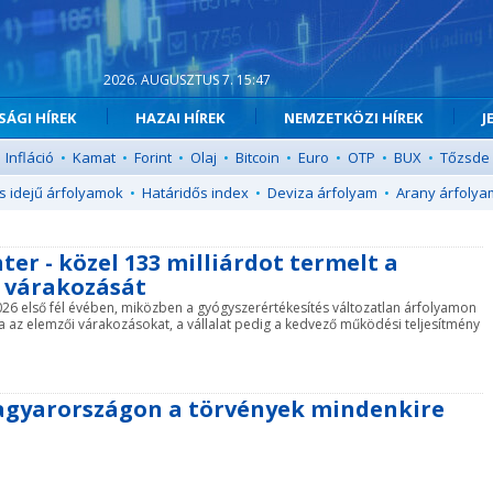
2026. AUGUSZTUS 7. 15:47
ÁGI HÍREK
HAZAI HÍREK
NEMZETKÖZI HÍREK
J
Infláció
•
Kamat
•
Forint
•
Olaj
•
Bitcoin
•
Euro
•
OTP
•
BUX
•
Tőzsde
s idejű árfolyamok
•
Határidős index
•
Deviza árfolyam
•
Arany árfolya
ter - közel 133 milliárdot termelt a
a várakozását
 2026 első fél évében, miközben a gyógyszerértékesítés változatlan árfolyamon
az elemzői várakozásokat, a vállalat pedig a kedvező működési teljesítmény
Magyarországon a törvények mindenkire