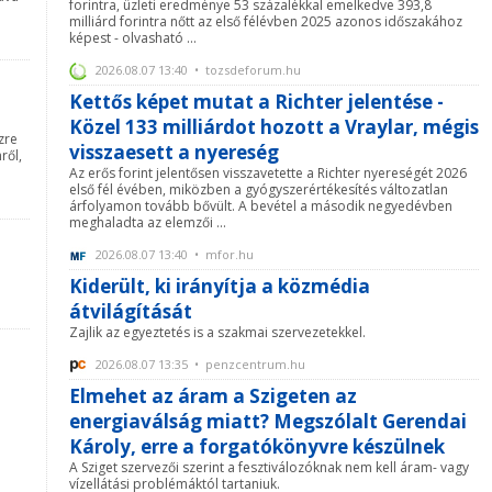
forintra, üzleti eredménye 53 százalékkal emelkedve 393,8
milliárd forintra nőtt az első félévben 2025 azonos időszakához
képest - olvasható ...
2026.08.07 13:40 • tozsdeforum.hu
Kettős képet mutat a Richter jelentése -
Közel 133 milliárdot hozott a Vraylar, mégis
nzre
visszaesett a nyereség
ről,
Az erős forint jelentősen visszavetette a Richter nyereségét 2026
első fél évében, miközben a gyógyszerértékesítés változatlan
árfolyamon tovább bővült. A bevétel a második negyedévben
meghaladta az elemzői ...
2026.08.07 13:40 • mfor.hu
Kiderült, ki irányítja a közmédia
átvilágítását
Zajlik az egyeztetés is a szakmai szervezetekkel.
2026.08.07 13:35 • penzcentrum.hu
Elmehet az áram a Szigeten az
energiaválság miatt? Megszólalt Gerendai
Károly, erre a forgatókönyvre készülnek
A Sziget szervezői szerint a fesztiválozóknak nem kell áram- vagy
vízellátási problémáktól tartaniuk.