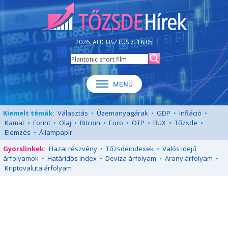
2026. AUGUSZTUS 7. 18:05
Kiemelt témák:
Választás
•
Üzemanyagárak
•
GDP
•
Infláció
•
Kamat
•
Forint
•
Olaj
•
Bitcoin
•
Euro
•
OTP
•
BUX
•
Tőzsde
•
Elemzés
•
Állampapír
Gyorslinkek:
Hazai részvény
•
Tőzsdeindexek
•
Valós idejű
árfolyamok
•
Határidős index
•
Deviza árfolyam
•
Arany árfolyam
•
Kriptovaluta árfolyam