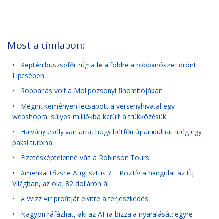
Most a címlapon:
•
Reptéri buszsofőr rúgta le a földre a robbanószer-drónt
Lipcsében
•
Robbanás volt a Mol pozsonyi finomítójában
•
Megint keményen lecsapott a versenyhivatal egy
webshopra: súlyos milliókba került a trükközésük
•
Halvány esély van arra, hogy hétfőn újraindulhat még egy
paksi turbina
•
Fizetésképtelenné vált a Robinson Tours
•
Amerikai tőzsde Augusztus 7. - Pozitív a hangulat az Új-
Világban, az olaj 82 dolláron áll
•
A Wizz Air profitját elvitte a terjeszkedés
•
Nagyon ráfázhat, aki az AI-ra bízza a nyaralását: egyre