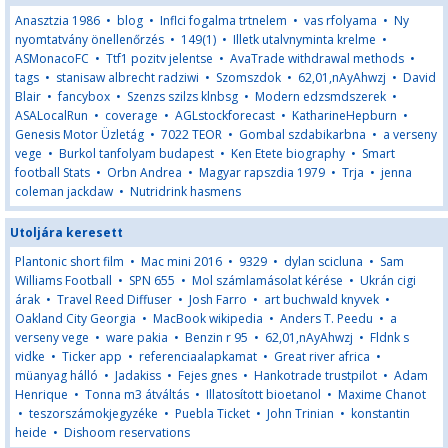
Anasztzia 1986
•
blog
•
Inflci fogalma trtnelem
•
vas rfolyama
•
Ny
nyomtatvány önellenőrzés
•
149(1)
•
Illetk utalvnyminta krelme
•
ASMonacoFC
•
Ttf1 pozitv jelentse
•
AvaTrade withdrawal methods
•
tags
•
stanisaw albrecht radziwi
•
Szomszdok
•
62,01,nAyAhwzj
•
David
Blair
•
fancybox
•
Szenzs szilzs klnbsg
•
Modern edzsmdszerek
•
ASALocalRun
•
coverage
•
AGLstockforecast
•
KatharineHepburn
•
Genesis Motor Üzletág
•
7022 TEOR
•
Gombal szdabikarbna
•
a verseny
vege
•
Burkol tanfolyam budapest
•
Ken Etete biography
•
Smart
football Stats
•
Orbn Andrea
•
Magyar rapszdia 1979
•
Trja
•
jenna
coleman jackdaw
•
Nutridrink hasmens
Utoljára keresett
Plantonic short film
•
Mac mini 2016
•
9329
•
dylan scicluna
•
Sam
Williams Football
•
SPN 655
•
Mol számlamásolat kérése
•
Ukrán cigi
árak
•
Travel Reed Diffuser
•
Josh Farro
•
art buchwald knyvek
•
Oakland City Georgia
•
MacBook wikipedia
•
Anders T. Peedu
•
a
verseny vege
•
ware pakia
•
Benzin r 95
•
62,01,nAyAhwzj
•
Fldnk s
vidke
•
Ticker app
•
referenciaalapkamat
•
Great river africa
•
müanyag hálló
•
Jadakiss
•
Fejes gnes
•
Hankotrade trustpilot
•
Adam
Henrique
•
Tonna m3 átváltás
•
Illatosított bioetanol
•
Maxime Chanot
•
teszorszámokjegyzéke
•
Puebla Ticket
•
John Trinian
•
konstantin
heide
•
Dishoom reservations