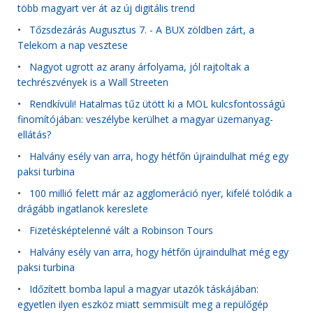
több magyart ver át az új digitális trend
•
Tőzsdezárás Augusztus 7. - A BUX zöldben zárt, a
Telekom a nap vesztese
•
Nagyot ugrott az arany árfolyama, jól rajtoltak a
techrészvények is a Wall Streeten
•
Rendkívüli! Hatalmas tűz ütött ki a MOL kulcsfontosságú
finomítójában: veszélybe kerülhet a magyar üzemanyag-
ellátás?
•
Halvány esély van arra, hogy hétfőn újraindulhat még egy
paksi turbina
•
100 millió felett már az agglomeráció nyer, kifelé tolódik a
drágább ingatlanok kereslete
•
Fizetésképtelenné vált a Robinson Tours
•
Halvány esély van arra, hogy hétfőn újraindulhat még egy
paksi turbina
•
Időzített bomba lapul a magyar utazók táskájában:
egyetlen ilyen eszköz miatt semmisült meg a repülőgép