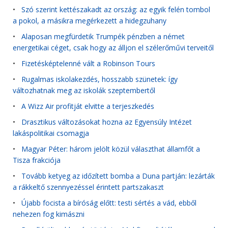
•
Szó szerint kettészakadt az ország: az egyik felén tombol
a pokol, a másikra megérkezett a hidegzuhany
•
Alaposan megfürdetik Trumpék pénzben a német
energetikai céget, csak hogy az álljon el szélerőművi terveitől
•
Fizetésképtelenné vált a Robinson Tours
•
Rugalmas iskolakezdés, hosszabb szünetek: így
változhatnak meg az iskolák szeptembertől
•
A Wizz Air profitját elvitte a terjeszkedés
•
Drasztikus változásokat hozna az Egyensúly Intézet
lakáspolitikai csomagja
•
Magyar Péter: három jelölt közül választhat államfőt a
Tisza frakciója
•
Tovább ketyeg az időzített bomba a Duna partján: lezárták
a rákkeltő szennyezéssel érintett partszakaszt
•
Újabb focista a bíróság előtt: testi sértés a vád, ebből
nehezen fog kimászni