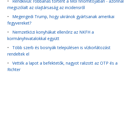
•
Rendkívüli: robbanás történt a Mol finomítójában - azonnal
megszólalt az olajtársaság az incidensről
•
Megengedi Trump, hogy ukránok gyártsanak amerikai
fegyvereket?
•
Nemzetközi konyhákat ellenőriz az NKFH a
kormányhivatalokkal együtt
•
Több szerb és bosnyák településen is vízkorlátozást
rendeltek el
•
Vették a lapot a befektetők, nagyot ralizott az OTP és a
Richter