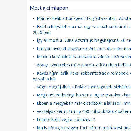
Most a címlapon
Már tesztelik a Budapest-Belgrád vasutat - Az ut
•
Ezért a kutyáért ma már egy használt autó árát is
•
2026-ban
Így áll most a Duna vízszintje: Nagybajcsnál 46 c
•
Kártyán nyeri el a szívünket Ausztria, de miért n
•
Minden korábbinál hamarabb kezdődik a közvetle
•
Arany: szédületes rali a piacon, a forintban bef
•
Kevés híján leállt Paks, robbantottak a románok,
•
ez volt a hét
Végre megújulhat a Balaton elöregedett vízhálózat
•
Meglepő eredményt hozott a Big Mac-index - közel
•
Ebben a megyében már olcsóbbak a lakások, mint 
•
Veszélybe került Trump 400 millió dolláros bálterm
•
Lejtőre kerül végre a benzinár?
•
Ma is pörög a magyar foci: három mérkőzést néz
•