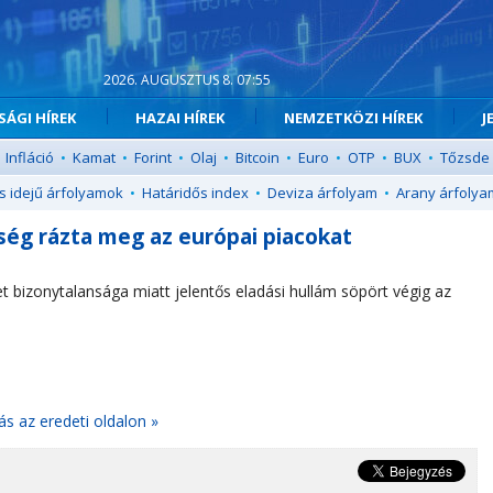
2026. AUGUSZTUS 8. 07:55
ÁGI HÍREK
HAZAI HÍREK
NEMZETKÖZI HÍREK
J
Infláció
•
Kamat
•
Forint
•
Olaj
•
Bitcoin
•
Euro
•
OTP
•
BUX
•
Tőzsde
s idejű árfolyamok
•
Határidős index
•
Deviza árfolyam
•
Arany árfolya
ltség rázta meg az európai piacokat
ünet bizonytalansága miatt jelentős eladási hullám söpört végig az
ás az eredeti oldalon »