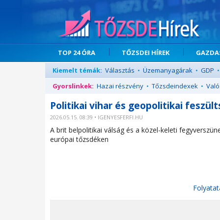
TOP 24 ÓRA
TŐZSDEI HÍREK
GAZDAS
Kiemelt témák:
Választás
•
Üzemanyagárak
•
GDP
•
Gyorslinkek:
Hazai részvény
•
Tőzsdeindexek
•
Való
Politikai vihar és geopolitikai feszü
2026.05.15. 08:39 • IGENYESFERFI.HU
A brit belpolitikai válság és a közel-keleti fegyversz
európai tőzsdéken
Folyatat