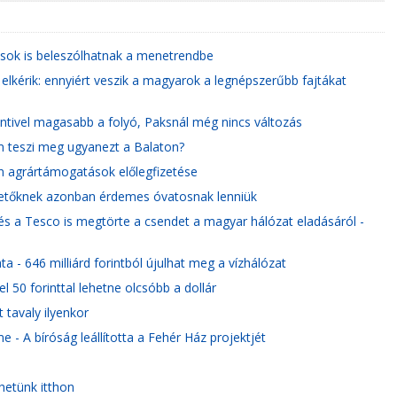
asok is beleszólhatnak a menetrendbe
 elkérik: ennyiért veszik a magyarok a legnépszerűbb fajtákat
entivel magasabb a folyó, Paksnál még nincs változás
em teszi meg ugyanezt a Balaton?
n agrártámogatások előlegfizetése
ektetőknek azonban érdemes óvatosnak lenniük
 és a Tesco is megtörte a csendet a magyar hálózat eladásáról -
a - 646 milliárd forintból újulhat meg a vízhálózat
 50 forinttal lehetne olcsóbb a dollár
tavaly ilyenkor
e - A bíróság leállította a Fehér Ház projektjét
hetünk itthon