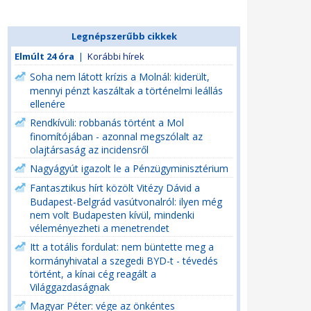
Legnépszerűbb cikkek
Elmúlt 24 óra
|
Korábbi hírek
Soha nem látott krízis a Molnál: kiderült,
mennyi pénzt kaszáltak a történelmi leállás
ellenére
Rendkívüli: robbanás történt a Mol
finomítójában - azonnal megszólalt az
olajtársaság az incidensről
Nagyágyút igazolt le a Pénzügyminisztérium
Fantasztikus hírt közölt Vitézy Dávid a
Budapest-Belgrád vasútvonalról: ilyen még
nem volt Budapesten kívül, mindenki
véleményezheti a menetrendet
Itt a totális fordulat: nem büntette meg a
kormányhivatal a szegedi BYD-t - tévedés
történt, a kínai cég reagált a
Világgazdaságnak
Magyar Péter: vége az önkéntes