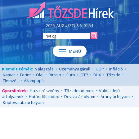
2026. AUGUSZTUS 6. 02:54
Kiemelt témák:
Választás
•
Üzemanyagárak
•
GDP
•
Infláció
•
Kamat
•
Forint
•
Olaj
•
Bitcoin
•
Euro
•
OTP
•
BUX
•
Tőzsde
•
Elemzés
•
Állampapír
Gyorslinkek:
Hazai részvény
•
Tőzsdeindexek
•
Valós idejű
árfolyamok
•
Határidős index
•
Deviza árfolyam
•
Arany árfolyam
•
Kriptovaluta árfolyam