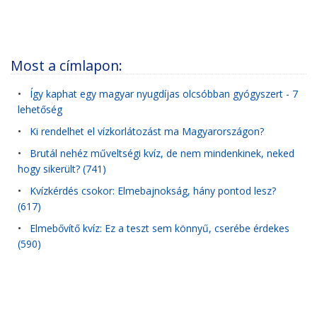
Most a címlapon:
•
Így kaphat egy magyar nyugdíjas olcsóbban gyógyszert - 7
lehetőség
•
Ki rendelhet el vízkorlátozást ma Magyarországon?
•
Brutál nehéz műveltségi kvíz, de nem mindenkinek, neked
hogy sikerült? (741)
•
Kvízkérdés csokor: Elmebajnokság, hány pontod lesz?
(617)
•
Elmebővítő kvíz: Ez a teszt sem könnyű, cserébe érdekes
(590)