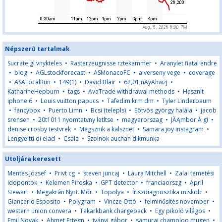
Népszerű tartalmak
Sucrate gl vnykteles
•
Rasterzeugnisse rztekammer
•
Aranylet fiatal endre
•
blog
•
AGLstockforecast
•
ASMonacoFC
•
a verseny vege
•
coverage
•
ASALocalRun
•
149(1)
•
David Blair
•
62,01,nAyAhwzj
•
KatharineHepburn
•
tags
•
AvaTrade withdrawal methods
•
Hasznlt
iphone 6
•
Louis vuitton papucs
•
Tafedim krm dm
•
Tyler Linderbaum
•
fancybox
•
Puerto Limn
•
Bcsi (telepls)
•
Eötvös györgy halála
•
jacob
srensen
•
20t1011 nyomtatvny letltse
•
magyarorszag
•
JĂĄmbor Ă gi
•
denise crosby testvrek
•
Megsznik a kalsznet
•
Samara joy instagram
•
Lengyeltti di elad
•
Csala
•
Szolnok auchan dikmunka
Utoljára keresett
Mentes József
•
Privt cg
•
steven juncaj
•
Laura Mitchell
•
Zalai temetési
idopontok
•
Kelemen Piroska
•
GPT detector
•
franciaorszg
•
April
Stewart
•
Megakrán Nyrt. Mór
•
Topolya
•
Íriszdiagnosztika miskolc
•
Giancarlo Esposito
•
Polygram
•
Vincze Ottó
•
felminősítés november
•
western union convera
•
Takarkbank chargeback
•
Egy pikoló világos
•
Emil Novak
•
Ahmet Ertegn
•
iványi gábor
•
samurai champloo mugen
•