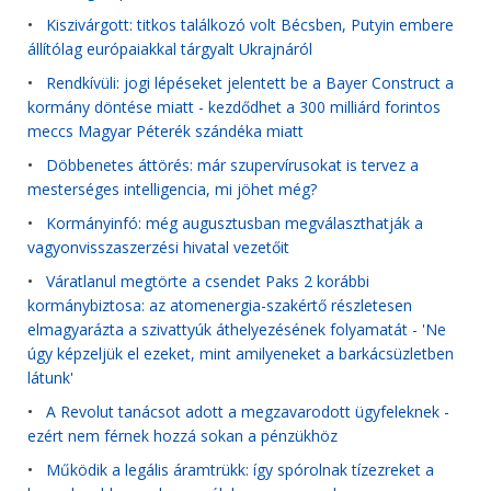
•
Kiszivárgott: titkos találkozó volt Bécsben, Putyin embere
állítólag európaiakkal tárgyalt Ukrajnáról
•
Rendkívüli: jogi lépéseket jelentett be a Bayer Construct a
kormány döntése miatt - kezdődhet a 300 milliárd forintos
meccs Magyar Péterék szándéka miatt
•
Döbbenetes áttörés: már szupervírusokat is tervez a
mesterséges intelligencia, mi jöhet még?
•
Kormányinfó: még augusztusban megválaszthatják a
vagyonvisszaszerzési hivatal vezetőit
•
Váratlanul megtörte a csendet Paks 2 korábbi
kormánybiztosa: az atomenergia-szakértő részletesen
elmagyarázta a szivattyúk áthelyezésének folyamatát - 'Ne
úgy képzeljük el ezeket, mint amilyeneket a barkácsüzletben
látunk'
•
A Revolut tanácsot adott a megzavarodott ügyfeleknek -
ezért nem férnek hozzá sokan a pénzükhöz
•
Működik a legális áramtrükk: így spórolnak tízezreket a