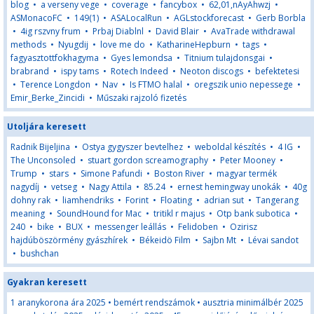
blog
•
a verseny vege
•
coverage
•
fancybox
•
62,01,nAyAhwzj
•
ASMonacoFC
•
149(1)
•
ASALocalRun
•
AGLstockforecast
•
Gerb Borbla
•
4ig rszvny frum
•
Prbaj Diablnl
•
David Blair
•
AvaTrade withdrawal
methods
•
Nyugdij
•
love me do
•
KatharineHepburn
•
tags
•
fagyasztottfokhagyma
•
Gyes lemondsa
•
Titnium tulajdonsgai
•
brabrand
•
ispy tams
•
Rotech Indeed
•
Neoton discogs
•
befektetesi
•
Terence Longdon
•
Nav
•
Is FTMO halal
•
oregszik unio nepessege
•
Emir_Berke_Zincidi
•
Műszaki rajzoló fizetés
Utoljára keresett
Radnik Bijeljina
•
Ostya gygyszer bevtelhez
•
weboldal készítés
•
4 IG
•
The Unconsoled
•
stuart gordon screamography
•
Peter Mooney
•
Trump
•
stars
•
Simone Pafundi
•
Boston River
•
magyar termék
nagydíj
•
vetseg
•
Nagy Attila
•
85.24
•
ernest hemingway unokák
•
40g
dohny rak
•
liamhendriks
•
Forint
•
Floating
•
adrian sut
•
Tangerang
meaning
•
SoundHound for Mac
•
tritikl r majus
•
Otp bank subotica
•
240
•
bike
•
BUX
•
messenger leállás
•
Felidoben
•
Ozirisz
hajdúböszörmény gyászhírek
•
Békeidö Film
•
Sajbn Mt
•
Lévai sandot
•
bushchan
Gyakran keresett
1 aranykorona ára 2025
•
bemért rendszámok
•
ausztria minimálbér 2025