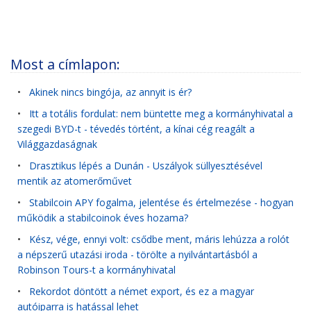
Most a címlapon:
•
Akinek nincs bingója, az annyit is ér?
•
Itt a totális fordulat: nem büntette meg a kormányhivatal a
szegedi BYD-t - tévedés történt, a kínai cég reagált a
Világgazdaságnak
•
Drasztikus lépés a Dunán - Uszályok süllyesztésével
mentik az atomerőművet
•
Stabilcoin APY fogalma, jelentése és értelmezése - hogyan
működik a stabilcoinok éves hozama?
•
Kész, vége, ennyi volt: csődbe ment, máris lehúzza a rolót
a népszerű utazási iroda - törölte a nyilvántartásból a
Robinson Tours-t a kormányhivatal
•
Rekordot döntött a német export, és ez a magyar
autóiparra is hatással lehet