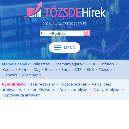
2026. AUGUSZTUS 7. 20:37
Kiemelt témák:
Választás
•
Üzemanyagárak
•
GDP
•
Infláció
•
Kamat
•
Forint
•
Olaj
•
Bitcoin
•
Euro
•
OTP
•
BUX
•
Tőzsde
•
Elemzés
•
Állampapír
Gyorslinkek:
Hazai részvény
•
Tőzsdeindexek
•
Valós idejű
árfolyamok
•
Határidős index
•
Deviza árfolyam
•
Arany árfolyam
•
Kriptovaluta árfolyam