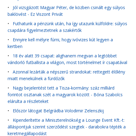
•
Jól vizsgázott Magyar Péter, de közben csinált egy súlyos
baklövést - Ez Viszont Privát
•
Futhatunk a pénzünk után, ha így utazunk külföldre: súlyos
csapdára figyelmeztetnek a szakértők
•
Ennyire kell mélyre fúrni, hogy ivóvizes kút legyen a
kertben
•
18 év alatt 39 csapat: alighanem megvan a legtöbbet
vándorló futballista a világon, most történelmet ír csapatával
•
Azonnal lezárták a népszerű strandokat: rettegett élőlény
miatt menekülnek a fürdőzők
•
Nagy bejelentést tett a Tisza-kormány: száz milliárd
forintot osztanak szét a magyarok között - Bóna Szabolcs
elárulta a részleteket
•
Először látogat Belgrádba Volodimir Zelenszkij
•
Kipenderítette a Miniszterelnökség a Lounge Event Kft.-t:
álláspontjuk szerint szerződést szegtek - darabokra tépték a
keretmegállapodást