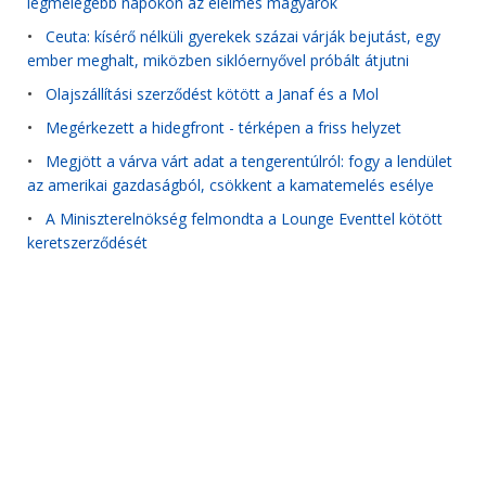
legmelegebb napokon az élelmes magyarok
•
Ceuta: kísérő nélküli gyerekek százai várják bejutást, egy
ember meghalt, miközben siklóernyővel próbált átjutni
•
Olajszállítási szerződést kötött a Janaf és a Mol
•
Megérkezett a hidegfront - térképen a friss helyzet
•
Megjött a várva várt adat a tengerentúlról: fogy a lendület
az amerikai gazdaságból, csökkent a kamatemelés esélye
•
A Miniszterelnökség felmondta a Lounge Eventtel kötött
keretszerződését