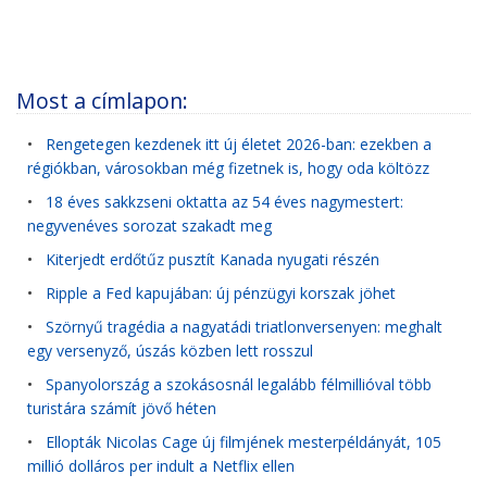
Most a címlapon:
•
Rengetegen kezdenek itt új életet 2026-ban: ezekben a
régiókban, városokban még fizetnek is, hogy oda költözz
•
18 éves sakkzseni oktatta az 54 éves nagymestert:
negyvenéves sorozat szakadt meg
•
Kiterjedt erdőtűz pusztít Kanada nyugati részén
•
Ripple a Fed kapujában: új pénzügyi korszak jöhet
•
Szörnyű tragédia a nagyatádi triatlonversenyen: meghalt
egy versenyző, úszás közben lett rosszul
•
Spanyolország a szokásosnál legalább félmillióval több
turistára számít jövő héten
•
Ellopták Nicolas Cage új filmjének mesterpéldányát, 105
millió dolláros per indult a Netflix ellen