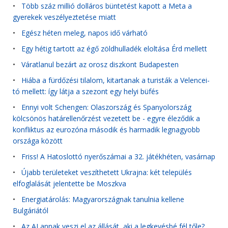
•
Több száz millió dolláros büntetést kapott a Meta a
gyerekek veszélyeztetése miatt
•
Egész héten meleg, napos idő várható
•
Egy hétig tartott az égő zöldhulladék eloltása Érd mellett
•
Váratlanul bezárt az orosz diszkont Budapesten
•
Hiába a fürdőzési tilalom, kitartanak a turisták a Velencei-
tó mellett: így látja a szezont egy helyi büfés
•
Ennyi volt Schengen: Olaszország és Spanyolország
kölcsönös határellenőrzést vezetett be - egyre éleződik a
konfliktus az eurozóna második és harmadik legnagyobb
országa között
•
Friss! A Hatoslottó nyerőszámai a 32. játékhéten, vasárnap
•
Újabb területeket veszíthetett Ukrajna: két település
elfoglalását jelentette be Moszkva
•
Energiatárolás: Magyarországnak tanulnia kellene
Bulgáriától
•
Az AI annak veszi el az állását, aki a legkevésbé fél tőle?