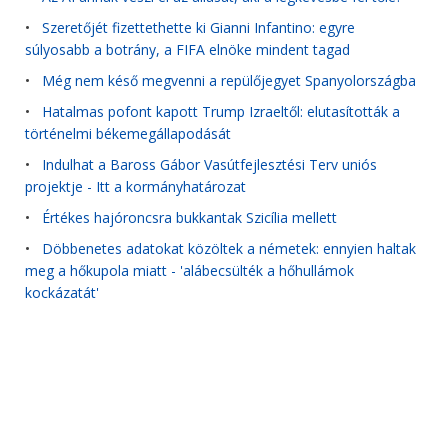
•
Szeretőjét fizettethette ki Gianni Infantino: egyre
súlyosabb a botrány, a FIFA elnöke mindent tagad
•
Még nem késő megvenni a repülőjegyet Spanyolországba
•
Hatalmas pofont kapott Trump Izraeltől: elutasították a
történelmi békemegállapodását
•
Indulhat a Baross Gábor Vasútfejlesztési Terv uniós
projektje - Itt a kormányhatározat
•
Értékes hajóroncsra bukkantak Szicília mellett
•
Döbbenetes adatokat közöltek a németek: ennyien haltak
meg a hőkupola miatt - 'alábecsülték a hőhullámok
kockázatát'