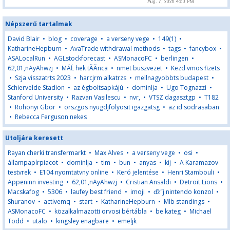
Népszerű tartalmak
David Blair
•
blog
•
coverage
•
a verseny vege
•
149(1)
•
KatharineHepburn
•
AvaTrade withdrawal methods
•
tags
•
fancybox
•
ASALocalRun
•
AGLstockforecast
•
ASMonacoFC
•
berlingen
•
62,01,nAyAhwzj
•
MÄĹ hek tÄÄnca
•
nmet buszvezet
•
Kezd vmos fizets
•
Szja visszatrts 2023
•
harcjrm alkatrzs
•
mellnagyobbts budapest
•
Schiervelde Stadion
•
az égboltsapkájú
•
dominlja
•
Ugo Tognazzi
•
Stanford University
•
Razvan Vasilescu
•
nvr,
•
VTSZ dagasztgp
•
T182
•
Rohonyi Gbor
•
orszgos nyugdjfolyosit igazgatsg
•
az id sodrasaban
•
Rebecca Ferguson nekes
Utoljára keresett
Rayan cherki transfermarkt
•
Max Alves
•
a verseny vege
•
osi
•
állampapírpiacot
•
dominlja
•
tim
•
bun
•
anyas
•
kij
•
A Karamazov
testvrek
•
E104 nyomtatvny online
•
Keró jelentése
•
Henri Stambouli
•
Appeninn investing
•
62,01,nAyAhwzj
•
Cristian Ansaldi
•
Detroit Lions
•
Macskafog
•
5306
•
laufey best friend
•
imoji
•
ďż˝j nintendo konzol
•
Shuranov
•
activemq
•
start
•
KatharineHepburn
•
Mlb standings
•
ASMonacoFC
•
közalkalmazotti orvosi bértábla
•
be kateg
•
Michael
Todd
•
utalo
•
kingsley enagbare
•
emeljk