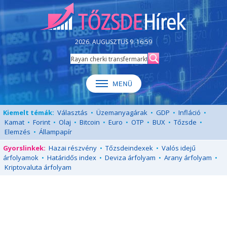
2026. AUGUSZTUS 9. 16:59
Kiemelt témák:
Választás
•
Üzemanyagárak
•
GDP
•
Infláció
•
Kamat
•
Forint
•
Olaj
•
Bitcoin
•
Euro
•
OTP
•
BUX
•
Tőzsde
•
Elemzés
•
Állampapír
Gyorslinkek:
Hazai részvény
•
Tőzsdeindexek
•
Valós idejű
árfolyamok
•
Határidős index
•
Deviza árfolyam
•
Arany árfolyam
•
Kriptovaluta árfolyam