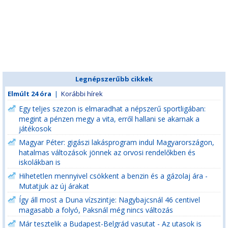
Legnépszerűbb cikkek
Elmúlt 24 óra
|
Korábbi hírek
Egy teljes szezon is elmaradhat a népszerű sportligában:
megint a pénzen megy a vita, erről hallani se akarnak a
játékosok
Magyar Péter: gigászi lakásprogram indul Magyarországon,
hatalmas változások jönnek az orvosi rendelőkben és
iskolákban is
Hihetetlen mennyivel csökkent a benzin és a gázolaj ára -
Mutatjuk az új árakat
Így áll most a Duna vízszintje: Nagybajcsnál 46 centivel
magasabb a folyó, Paksnál még nincs változás
Már tesztelik a Budapest-Belgrád vasutat - Az utasok is