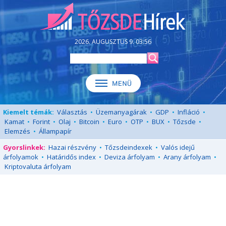
2026. AUGUSZTUS 9. 03:56
Kiemelt témák:
Választás
•
Üzemanyagárak
•
GDP
•
Infláció
•
Kamat
•
Forint
•
Olaj
•
Bitcoin
•
Euro
•
OTP
•
BUX
•
Tőzsde
•
Elemzés
•
Állampapír
Gyorslinkek:
Hazai részvény
•
Tőzsdeindexek
•
Valós idejű
árfolyamok
•
Határidős index
•
Deviza árfolyam
•
Arany árfolyam
•
Kriptovaluta árfolyam