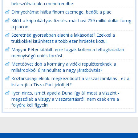
beleszólhatnak a menetrendbe
Dinnyedráma: hiába finom csemege, bedőlt a piac
Kilőtt a kriptokártyás fizetés: már havi 759 millió dollár forog
a piacon
Szeretnéd gyorsabban eladni a lakásodat? Ezekkel a
trükkökkel kitűnhetsz a több ezer hirdetés közül
Magyar Péter kitálalt: erre fogják költeni a felfoghatatlan
mennyiségű uniós forrást
Mentőövet dob a kormány a vidéki repülőtereknek: a
milliárdokból újraindulhat a nagy járatbővítés?
Köztársasági elnök: megkezdődött a visszaszámlálás - ez a
lista rejti a Tisza Párt jelöltjét?
Ilyen nincs, ismét apad a Duna: így áll most a vízszint -
megszólalt a vízügy a visszatartásról, nem csak erre a
folyóra kell figyelni