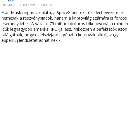
2026.06.15. 01:00 • PROFITLINE.HU
Elon Musk űripari vállalata, a SpaceX pénteki tőzsdei bevezetése
nemcsak a részvénypiacok, hanem a kriptovilág számára is fontos
esemény lehet. A vállalat 75 milliárd dolláros tőkebevonása minden
idők legnagyobb amerikai IPO-ja lesz, miközben a befektetők azon
találgatnak, hogy ez elszívja-e a pénzt a kriptovalutáktól, vagy
éppen új lendületet adhat nekik.