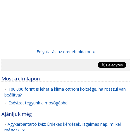
Folyatatás az eredeti oldalon »
Most a címlapon
100.000 forint is lehet a klíma otthoni költsége, ha rosszul van
•
beállítva?
Esővizet tegyünk a mosógépbe!
•
Ajánljuk még
Agykarbantartó kvíz: Érdekes kérdések, izgalmas nap, mi kell
•
még? (736)