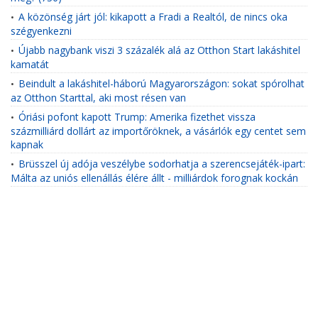
A közönség járt jól: kikapott a Fradi a Realtól, de nincs oka
•
szégyenkezni
Újabb nagybank viszi 3 százalék alá az Otthon Start lakáshitel
•
kamatát
Beindult a lakáshitel-háború Magyarországon: sokat spórolhat
•
az Otthon Starttal, aki most résen van
Óriási pofont kapott Trump: Amerika fizethet vissza
•
százmilliárd dollárt az importőröknek, a vásárlók egy centet sem
kapnak
Brüsszel új adója veszélybe sodorhatja a szerencsejáték-ipart:
•
Málta az uniós ellenállás élére állt - milliárdok forognak kockán