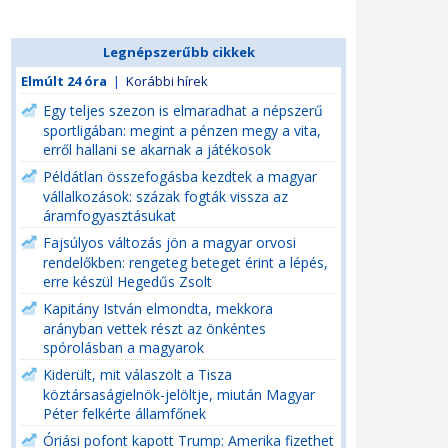
Legnépszerűbb cikkek
Elmúlt 24 óra
|
Korábbi hírek
Egy teljes szezon is elmaradhat a népszerű
sportligában: megint a pénzen megy a vita,
erről hallani se akarnak a játékosok
Példátlan összefogásba kezdtek a magyar
vállalkozások: százak fogták vissza az
áramfogyasztásukat
Fajsúlyos változás jön a magyar orvosi
rendelőkben: rengeteg beteget érint a lépés,
erre készül Hegedűs Zsolt
Kapitány István elmondta, mekkora
arányban vettek részt az önkéntes
spórolásban a magyarok
Kiderült, mit válaszolt a Tisza
köztársaságielnök-jelöltje, miután Magyar
Péter felkérte államfőnek
Óriási pofont kapott Trump: Amerika fizethet