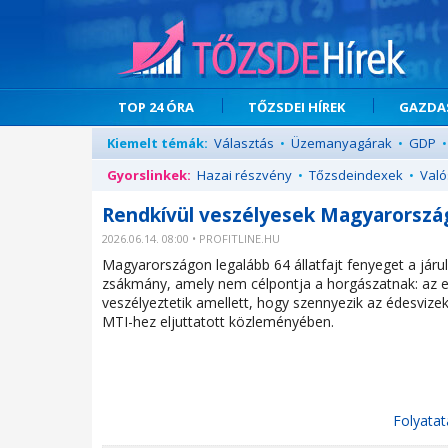
TOP 24 ÓRA
TŐZSDEI HÍREK
GAZDAS
Kiemelt témák:
Választás
•
Üzemanyagárak
•
GDP
•
Gyorslinkek:
Hazai részvény
•
Tőzsdeindexek
•
Való
Rendkívül veszélyesek Magyarorszá
2026.06.14. 08:00 • PROFITLINE.HU
Magyarországon legalább 64 állatfajt fenyeget a járul
zsákmány, amely nem célpontja a horgászatnak: az e
veszélyeztetik amellett, hogy szennyezik az édesvize
MTI-hez eljuttatott közleményében.
Folyatat