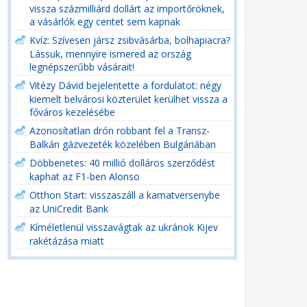
vissza százmilliárd dollárt az importőröknek,
a vásárlók egy centet sem kapnak
Kvíz: Szívesen jársz zsibvásárba, bolhapiacra?
Lássuk, mennyire ismered az ország
legnépszerűbb vásárait!
Vitézy Dávid bejelentette a fordulatot: négy
kiemelt belvárosi közterület kerülhet vissza a
főváros kezelésébe
Azonosítatlan drón robbant fel a Transz-
Balkán gázvezeték közelében Bulgáriában
Döbbenetes: 40 millió dolláros szerződést
kaphat az F1-ben Alonso
Otthon Start: visszaszáll a kamatversenybe
az UniCredit Bank
Kíméletlenül visszavágtak az ukránok Kijev
rakétázása miatt