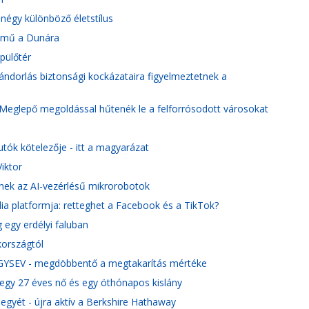
négy különböző életstílus
ztómű a Dunára
epülőtér
vándorlás biztonsági kockázataira figyelmeztetnek a
Meglepő megoldással hűtenék le a felforrósodott városokat
!
tók kötelezője - itt a magyarázat
iktor
znek az AI-vezérlésű mikrorobotok
ia platformja: retteghet a Facebook és a TikTok?
egy erdélyi faluban
kországtól
a GYSEV - megdöbbentő a megtakarítás mértéke
 egy 27 éves nő és egy öthónapos kislány
egyét - újra aktív a Berkshire Hathaway