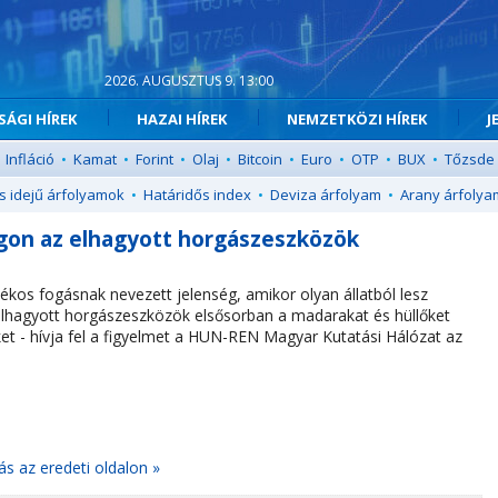
2026. AUGUSZTUS 9. 13:00
ÁGI HÍREK
HAZAI HÍREK
NEMZETKÖZI HÍREK
J
Infláció
•
Kamat
•
Forint
•
Olaj
•
Bitcoin
•
Euro
•
OTP
•
BUX
•
Tőzsde
s idejű árfolyamok
•
Határidős index
•
Deviza árfolyam
•
Arany árfolya
gon az elhagyott horgászeszközök
ékos fogásnak nevezett jelenség, amikor olyan állatból lesz
lhagyott horgászeszközök elsősorban a madarakat és hüllőket
ket - hívja fel a figyelmet a HUN-REN Magyar Kutatási Hálózat az
ás az eredeti oldalon »