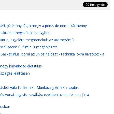
sakért: jótékonyságra megy a pénz, de nem akármennyi
: Ukrajna megszólalt az ügyben
szintje, egyelőre megmenekült az atomerőmű
Kevin Bacon új filmje is megérkezett
asket Plus: borul az uniós hálózat - technikai okra hivatkozik a
négy különböző életstílus
zleges leállításán
tásból való törlésnek - Munkácsig érnek a szálak
 és vonatjegy visszaváltás, ezekben az esetekben jár a
liusban
n