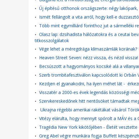
Új építésű otthonok országszerte: négy lakópark, 
•
Ismét fellángolt a vita arról, hogy kell-e duzzas
•
Több mint egymilliárd forinthoz jut a sármelléki r
•
Olasz lap: dzsihadista hálózatokra és a ceutai be
•
titkosszolgálatok
Vége lehet a méregdrága klímaszámlák korának? 
•
Heaven Street Seven: nézz vissza, és nézd vissza
•
Becsúszott a hagyományos kocsiké alá a villanyau
•
Szerb trombitafesztiválon kapcsolódott ki Orbán V
•
Kezdjen el gyanakodni, ha ilyen méhet lát - érke
•
Visszatér a 2000-es évek legendás közösségi méd
•
Szervkereskedőnek hitt nentősöket támadtak meg 
•
Ukrajna régebbi amerikai rakétákat vásárol Törö
•
Vitézy elárulta, hogy mennyit spórolt a MÁV és 
•
Tragédia New York kikötőjében - Életét vesztette
•
Greg Abel végre munkára fogja Buffett készpénzh
•