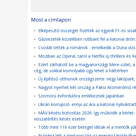
Most a címlapon
Elképesztő összeget fizettek az egyedi F1-es si
•
Gázvezeték közelében robbant fel a katonai drón
•
Csodát tettek a románok - emelkedik a Duna víz
•
Moziban az Opera!, tarol a Netflix új thrillere és 
•
Ezért zárhatott be a magyarországi Mere-üzlet, a B
•
cég, de sokkal komolyabb ügy lehet a háttérben
Új építésű otthonok országszerte: négy lakópark, 
•
Nagyot nyerhet két ország a Paksi Atomerőmű rés
•
Szomorú évfordulóra emlékeznek Japánban
•
Ukrán korrupció: ennyi az ára a katonai nyilvántar
•
MÁV késési biztosítás 2026: így működik a bérlet-
•
visszatérítés késés esetén
Több mint 116 ezer beteget láttak el a mentők jú
•
Bulgária lett a mintaország az energia tárolásába
•