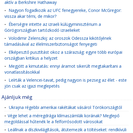
aktív a Berkshire Hathaway
Nagyon fogadkozik az UFC fenegyereke, Conor McGregor:
•
vissza akar térni, de mikor?
Éberségre intette az izraeli külügyminisztérium a
•
Görögországban tartózkodó izraelieket
Volodimir Zelenszkij: az oroszok Odessza kikötőjének
•
támadásával az élelmiszerbiztonságot fenyegeti
Elképesztő pusztítást okoz a szárazság: egyre több európai
•
országban kritikus a helyzet
Megjött a kimutatás: ennyi áramot sikerült megtakarítani a
•
vonatlassításokkal
Leírták a Velencei-tavat, pedig nagyon is pezseg az élet - este
•
jön csak az igazi meglepetés
Ajánljuk még
Ukrajna régebbi amerikai rakétákat vásárol Törökországtól
•
Vége lehet a méregdrága klímaszámlák korának? Meglepő
•
megoldással hűtenék le a felforrósodott városokat
Leállnak a díszkivilágítások, átütemezik a töltéseket: rendkívüli
•