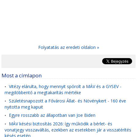
Folyatatás az eredeti oldalon »
Most a címlapon
Vitézy elárulta, hogy mennyit spórolt a MÁV és a GYSEV -
•
megdöbbentő a megtakarítás mértéke
Születésnapozott a Fővárosi Állat- és Növénykert - 160 éve
•
nyitotta meg kapuit
Egyre rosszabb az állapotban van Joe Biden
•
MÁV késési biztosítás 2026: így működik a bérlet- és
•
vonatjegy visszaváltás, ezekben az esetekben jár a visszatérítés
késés esetén