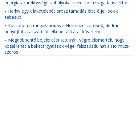
energiatakarékossági szabályokat vezet be az ingatlanszektor
Harkiv egyik lakótelepét orosz támadás érte éjjel, sok a
•
sebesült
Küszöbön a megállapodás a Hormuzi-szorosról, de Irán
•
benyújtotta a számlát: elképesztő árat követelnek
Megdöbbentő bejelentést tett Irán, végre elismerték, hogy
•
közel lehet a béketárgyalások vége, felszabadulhat a Hormuzi-
szoros