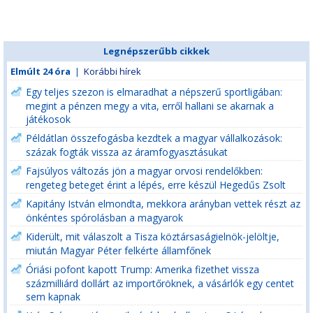
Legnépszerűbb cikkek
Elmúlt 24 óra
|
Korábbi hírek
Egy teljes szezon is elmaradhat a népszerű sportligában:
megint a pénzen megy a vita, erről hallani se akarnak a
játékosok
Példátlan összefogásba kezdtek a magyar vállalkozások:
százak fogták vissza az áramfogyasztásukat
Fajsúlyos változás jön a magyar orvosi rendelőkben:
rengeteg beteget érint a lépés, erre készül Hegedűs Zsolt
Kapitány István elmondta, mekkora arányban vettek részt az
önkéntes spórolásban a magyarok
Kiderült, mit válaszolt a Tisza köztársaságielnök-jelöltje,
miután Magyar Péter felkérte államfőnek
Óriási pofont kapott Trump: Amerika fizethet vissza
százmilliárd dollárt az importőröknek, a vásárlók egy centet
sem kapnak