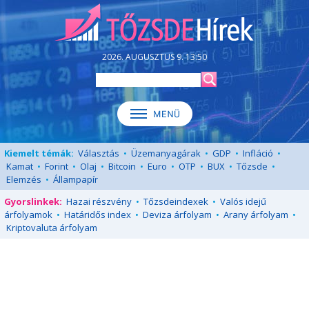
2026. AUGUSZTUS 9. 13:50
Kiemelt témák:
Választás
•
Üzemanyagárak
•
GDP
•
Infláció
•
Kamat
•
Forint
•
Olaj
•
Bitcoin
•
Euro
•
OTP
•
BUX
•
Tőzsde
•
Elemzés
•
Állampapír
Gyorslinkek:
Hazai részvény
•
Tőzsdeindexek
•
Valós idejű
árfolyamok
•
Határidős index
•
Deviza árfolyam
•
Arany árfolyam
•
Kriptovaluta árfolyam