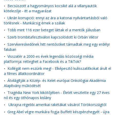
Becsúszott a hagyományos kocsiké alá a villanyautók
•
kötelezője - itt a magyarázat
Ukrán korrupció: ennyi az ára a katonai nyilvántartásból való
•
törlésnek - Munkácsig érnek a szálak
Több mint 116 ezer beteget láttak el a mentők júliusban
•
Szerb trombitafesztiválon kapcsolódott ki Orbán Viktor
•
Szervkereskedőnek hitt nentősöket támadtak meg egy erdélyi
•
faluban
Visszatér a 2000-es évek legendás közösségi média
•
platformja: retteghet a Facebook és a TikTok?
Kollégát nem eszünk meg! - Elképesztő kulisszatitkokat árult el
•
a filmes állatkoordinátor
Átvilágítják a Közép- és Kelet-európai Onkológiai Akadémia
•
Alapítvány működését
Tragédia New York kikötőjében - Életét vesztette egy 27 éves
•
nő és egy öthónapos kislány
Ukrajna régebbi amerikai rakétákat vásárol Törökországtól
•
Greg Abel végre munkára fogja Buffett készpénzhegyét - újra
•