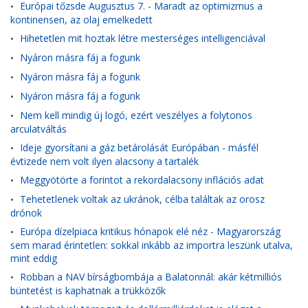
Európai tőzsde Augusztus 7. - Maradt az optimizmus a
•
kontinensen, az olaj emelkedett
Hihetetlen mit hoztak létre mesterséges intelligenciával
•
Nyáron másra fáj a fogunk
•
Nyáron másra fáj a fogunk
•
Nyáron másra fáj a fogunk
•
Nem kell mindig új logó, ezért veszélyes a folytonos
•
arculatváltás
Ideje gyorsítani a gáz betárolását Európában - másfél
•
évtizede nem volt ilyen alacsony a tartalék
Meggyötörte a forintot a rekordalacsony inflációs adat
•
Tehetetlenek voltak az ukránok, célba találtak az orosz
•
drónok
Európa dízelpiaca kritikus hónapok elé néz - Magyarország
•
sem marad érintetlen: sokkal inkább az importra leszünk utalva,
mint eddig
Robban a NAV bírságbombája a Balatonnál: akár kétmilliós
•
büntetést is kaphatnak a trükközők