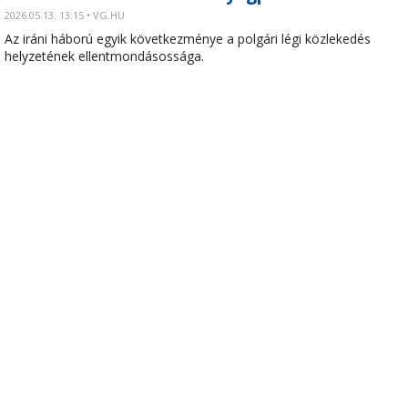
2026.05.13. 13:15 • VG.HU
Az iráni háború egyik következménye a polgári légi közlekedés
helyzetének ellentmondásossága.