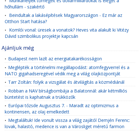
Munkahelyek tömegeit és dollármilliárdokat is eléget a
•
hőhullám - szakértő
Beindultak a lakásépítések Magyarországon - Ez már az
•
Otthon Start hatása?
Komlói vonal: üresek a vonatok? Heves vita alakult ki Vitézy
•
Dávid szimbolikus projektje kapcsán
Ajánljuk még
Budapest nem lazít az energiatakarékosságon
•
Meglépték a történelmi megállapodást: atomfegyverrel és a
•
NATO gigahadseregével védik meg a világ olajközpontját
Tarr Zoltán: folyik a vizsgálat és átvilágítás a közmédiánál
•
Robban a NAV bírságbombája a Balatonnál: akár kétmilliós
•
büntetést is kaphatnak a trükközők
Európai tőzsde Augusztus 7. - Maradt az optimizmus a
•
kontinensen, az olaj emelkedett
Megtaláltuk! Ide vonult vissza a világ zajától Demjén Ferenc:
•
lovak, halastó, medence is van a Városliget méretű farmon