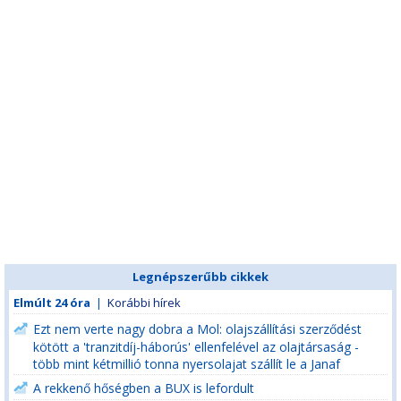
Legnépszerűbb cikkek
Elmúlt 24 óra
|
Korábbi hírek
Ezt nem verte nagy dobra a Mol: olajszállítási szerződést
kötött a 'tranzitdíj-háborús' ellenfelével az olajtársaság -
több mint kétmillió tonna nyersolajat szállít le a Janaf
A rekkenő hőségben a BUX is lefordult