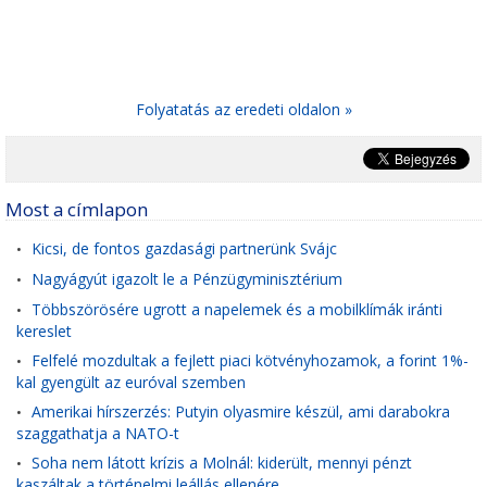
Folyatatás az eredeti oldalon »
Most a címlapon
Kicsi, de fontos gazdasági partnerünk Svájc
•
Nagyágyút igazolt le a Pénzügyminisztérium
•
Többszörösére ugrott a napelemek és a mobilklímák iránti
•
kereslet
Felfelé mozdultak a fejlett piaci kötvényhozamok, a forint 1%-
•
kal gyengült az euróval szemben
Amerikai hírszerzés: Putyin olyasmire készül, ami darabokra
•
szaggathatja a NATO-t
Soha nem látott krízis a Molnál: kiderült, mennyi pénzt
•
kaszáltak a történelmi leállás ellenére