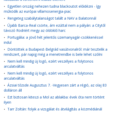
Egyetlen ország nehezen tudna blackoutot előidézni - így
•
működik az európai villamosenergia-piac
Rengeteg szabálytalanságot talált a NAV a Balatonnál
•
Újabb Barca-Real csörte, ám ezúttal nem a pályán: a Citytől
•
távozó Rodriért megy az öldöklő harc
Portugália: a jövő hét jelentős üzemanyagár-csökkenéssel
•
indul
Döntöttek a Budapest-Belgrád vasútvonalról: már tesztelik a
•
rendszert, pár napig még a menetrendbe is bele lehet szólni
Nem kell mindig új logó, ezért veszélyes a folytonos
•
arculatváltás
Nem kell mindig új logó, ezért veszélyes a folytonos
•
arculatváltás
Ázsiai tőzsde Augusztus 7. -Vegyesen zárt a régió, az olaj 83
•
dolláron áll
Ezt biztosan kiteszi a Mol az ablakba: évek óta nem történt
•
ilyen
Tarr Zoltán: folyik a vizsgálat és átvilágítás a közmédiánál
•