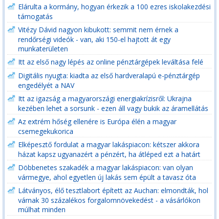
Elárulta a kormány, hogyan érkezik a 100 ezres iskolakezdési
támogatás
Vitézy Dávid nagyon kibukott: semmit nem érnek a
rendőrségi videók - van, aki 150-el hajtott át egy
munkaterületen
Itt az első nagy lépés az online pénztárgépek leváltása felé
Digitális nyugta: kiadta az első hardveralapú e-pénztárgép
engedélyét a NAV
Itt az igazság a magyarországi energiakrízisről: Ukrajna
kezében lehet a sorsunk - ezen áll vagy bukik az áramellátás
Az extrém hőség ellenére is Európa élén a magyar
csemegekukorica
Elképesztő fordulat a magyar lakáspiacon: kétszer akkora
házat kapsz ugyanazért a pénzért, ha átléped ezt a határt
Döbbenetes szakadék a magyar lakáspiacon: van olyan
vármegye, ahol egyetlen új lakás sem épült a tavasz óta
Látványos, élő tesztlabort épített az Auchan: elmondták, hol
várnak 30 százalékos forgalomnövekedést - a vásárlókon
múlhat minden