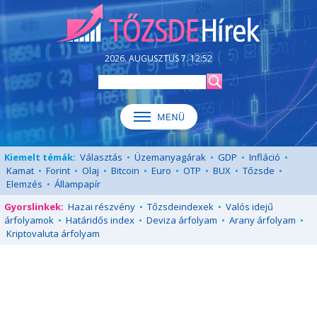
2026. AUGUSZTUS 7. 12:52
Kiemelt témák:
Választás
•
Üzemanyagárak
•
GDP
•
Infláció
•
Kamat
•
Forint
•
Olaj
•
Bitcoin
•
Euro
•
OTP
•
BUX
•
Tőzsde
•
Elemzés
•
Állampapír
Gyorslinkek:
Hazai részvény
•
Tőzsdeindexek
•
Valós idejű
árfolyamok
•
Határidős index
•
Deviza árfolyam
•
Arany árfolyam
•
Kriptovaluta árfolyam