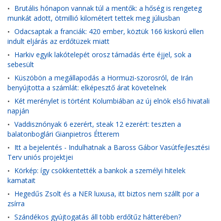
Brutális hónapon vannak túl a mentők: a hőség is rengeteg
•
munkát adott, ötmillió kilométert tettek meg júliusban
Odacsaptak a franciák: 420 ember, köztük 166 kiskorú ellen
•
indult eljárás az erdőtüzek miatt
Harkiv egyik lakótelepét orosz támadás érte éjjel, sok a
•
sebesült
Küszöbön a megállapodás a Hormuzi-szorosról, de Irán
•
benyújtotta a számlát: elképesztő árat követelnek
Két merénylet is történt Kolumbiában az új elnök első hivatali
•
napján
Vaddisznónyak 6 ezerért, steak 12 ezerért: teszten a
•
balatonboglári Gianpietros Étterem
Itt a bejelentés - Indulhatnak a Baross Gábor Vasútfejlesztési
•
Terv uniós projektjei
Körkép: így csökkentették a bankok a személyi hitelek
•
kamatait
Hegedűs Zsolt és a NER luxusa, itt biztos nem szállt por a
•
zsírra
Szándékos gyújtogatás áll több erdőtűz hátterében?
•