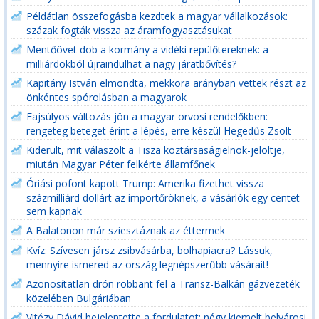
Példátlan összefogásba kezdtek a magyar vállalkozások:
százak fogták vissza az áramfogyasztásukat
Mentőövet dob a kormány a vidéki repülőtereknek: a
milliárdokból újraindulhat a nagy járatbővítés?
Kapitány István elmondta, mekkora arányban vettek részt az
önkéntes spórolásban a magyarok
Fajsúlyos változás jön a magyar orvosi rendelőkben:
rengeteg beteget érint a lépés, erre készül Hegedűs Zsolt
Kiderült, mit válaszolt a Tisza köztársaságielnök-jelöltje,
miután Magyar Péter felkérte államfőnek
Óriási pofont kapott Trump: Amerika fizethet vissza
százmilliárd dollárt az importőröknek, a vásárlók egy centet
sem kapnak
A Balatonon már sziesztáznak az éttermek
Kvíz: Szívesen jársz zsibvásárba, bolhapiacra? Lássuk,
mennyire ismered az ország legnépszerűbb vásárait!
Azonosítatlan drón robbant fel a Transz-Balkán gázvezeték
közelében Bulgáriában
Vitézy Dávid bejelentette a fordulatot: négy kiemelt belvárosi