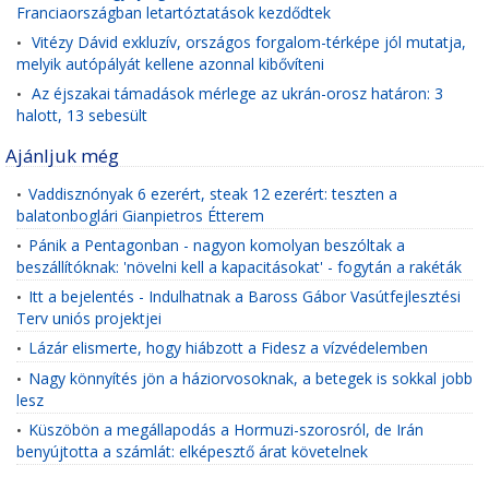
Franciaországban letartóztatások kezdődtek
Vitézy Dávid exkluzív, országos forgalom-térképe jól mutatja,
•
melyik autópályát kellene azonnal kibővíteni
Az éjszakai támadások mérlege az ukrán-orosz határon: 3
•
halott, 13 sebesült
Ajánljuk még
Vaddisznónyak 6 ezerért, steak 12 ezerért: teszten a
•
balatonboglári Gianpietros Étterem
Pánik a Pentagonban - nagyon komolyan beszóltak a
•
beszállítóknak: 'növelni kell a kapacitásokat' - fogytán a rakéták
Itt a bejelentés - Indulhatnak a Baross Gábor Vasútfejlesztési
•
Terv uniós projektjei
Lázár elismerte, hogy hiábzott a Fidesz a vízvédelemben
•
Nagy könnyítés jön a háziorvosoknak, a betegek is sokkal jobb
•
lesz
Küszöbön a megállapodás a Hormuzi-szorosról, de Irán
•
benyújtotta a számlát: elképesztő árat követelnek