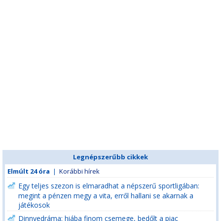
Legnépszerűbb cikkek
Elmúlt 24 óra
|
Korábbi hírek
Egy teljes szezon is elmaradhat a népszerű sportligában:
megint a pénzen megy a vita, erről hallani se akarnak a
játékosok
Dinnyedráma: hiába finom csemege, bedőlt a piac