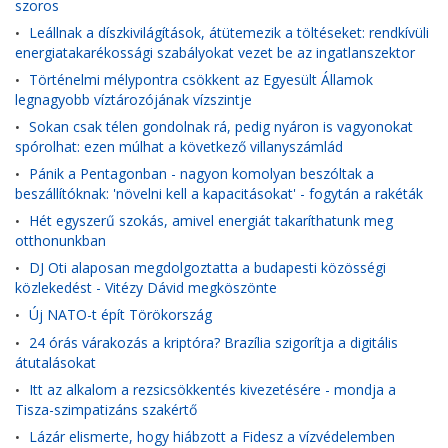
szoros
Leállnak a díszkivilágítások, átütemezik a töltéseket: rendkívüli
•
energiatakarékossági szabályokat vezet be az ingatlanszektor
Történelmi mélypontra csökkent az Egyesült Államok
•
legnagyobb víztározójának vízszintje
Sokan csak télen gondolnak rá, pedig nyáron is vagyonokat
•
spórolhat: ezen múlhat a következő villanyszámlád
Pánik a Pentagonban - nagyon komolyan beszóltak a
•
beszállítóknak: 'növelni kell a kapacitásokat' - fogytán a rakéták
Hét egyszerű szokás, amivel energiát takaríthatunk meg
•
otthonunkban
DJ Oti alaposan megdolgoztatta a budapesti közösségi
•
közlekedést - Vitézy Dávid megköszönte
Új NATO-t épít Törökország
•
24 órás várakozás a kriptóra? Brazília szigorítja a digitális
•
átutalásokat
Itt az alkalom a rezsicsökkentés kivezetésére - mondja a
•
Tisza-szimpatizáns szakértő
Lázár elismerte, hogy hiábzott a Fidesz a vízvédelemben
•