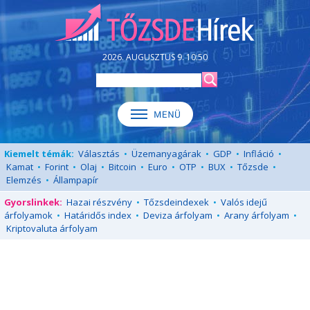
2026. AUGUSZTUS 9. 10:50
Kiemelt témák:
Választás
•
Üzemanyagárak
•
GDP
•
Infláció
•
Kamat
•
Forint
•
Olaj
•
Bitcoin
•
Euro
•
OTP
•
BUX
•
Tőzsde
•
Elemzés
•
Állampapír
Gyorslinkek:
Hazai részvény
•
Tőzsdeindexek
•
Valós idejű
árfolyamok
•
Határidős index
•
Deviza árfolyam
•
Arany árfolyam
•
Kriptovaluta árfolyam