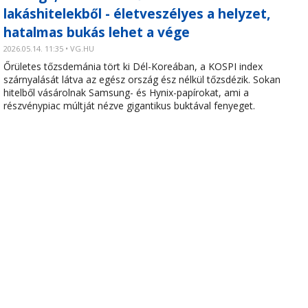
lakáshitelekből - életveszélyes a helyzet,
hatalmas bukás lehet a vége
2026.05.14. 11:35 • VG.HU
Őrületes tőzsdemánia tört ki Dél-Koreában, a KOSPI index
szárnyalását látva az egész ország ész nélkül tőzsdézik. Sokan
hitelből vásárolnak Samsung- és Hynix-papírokat, ami a
részvénypiac múltját nézve gigantikus buktával fenyeget.