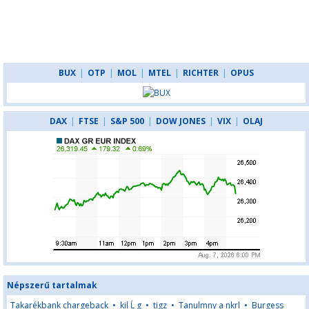
BUX
|
OTP
|
MOL
|
MTEL
|
RICHTER
|
OPUS
DAX
|
FTSE
|
S&P 500
|
DOW JONES
|
VIX
|
OLAJ
Népszerű tartalmak
Takarékbank chargeback
•
kil Ĺ g
•
tigz
•
Tanulmny a nkrl
•
Burgess