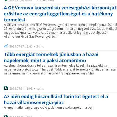
A GE Vernova korszerűsíti veresegyházi központját
erősítve az energiafüggetlenséget és a hatékony
termelést
A GE Vernova Inc. (NYSE: GEV) veresegyházi üzeme idén ünnepli fennállásána
25. évfordulóját. A magyarországi üzem immáron negyed évszázada működ
magas szakmai színvonalon, és ma már a vállalat legnagyobb, Egyesült
Államokon kívüli Gas Power gyártó ...
2026.07.27. 13:40 • 24.hu
Több energiát termeltek júniusban a hazai
napelemek, mint a paksi atomerőmű
Az elmúlt hónapban a teljes hazai áramtermelés közel 41 százalékát a
napenergia biztosította. The post Több energiát termeltek júniusban a hazai
napelemek, mint a paksi atomerőmű first appeared on 24.hu.
2026.07.21. 15:05 • vg.hu
Az idén eddig húszmilliárd forintot égetett el a
hazai villamosenergia-piac
A rugalmatlanság drága dolog, de nem a sok napelem a baj.