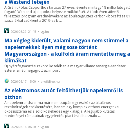
a Westend tetején
A Gránit Pólus Csoporthoz tartozó 27 éves, évente mintegy 18 millió látogat
fogadó Westend új alapokra helyezte működését. A több éven átívelő
fejlesztési program eredményeként az épületegyüttes karbonkibocsátása 8
százalékkal csökkent a 2019-es b ...
2026.06.29. 21:45 • vg.hu
Ma végleg kiderült, valami nagyon nem stimmel a
napelemekkel: ilyen még sose történt
Magyarországon - a külföldi áram mentette meg 
klímákat
Új nyári fogyasztási rekord közelében a magyar villamosenergia-rendszer,
estére ismét megugrott az import.
2026.06.17. 15:00 • profitline.hu
Az elektromos autót feltölthetjük napelemről is
otthon
A napelemrendszer ma már nem csupán egy eszköz az általános
rezsiköltségek csökkentésére, hanem egy komplex otthoni energetikai
ökoszisztéma és a zöld közlekedés egyik alapja. A legújabb kutatás
eredményei rámutatnak egy jelentős piaci és felhasználó ...
2026.06.16. 06:40 • vg.hu