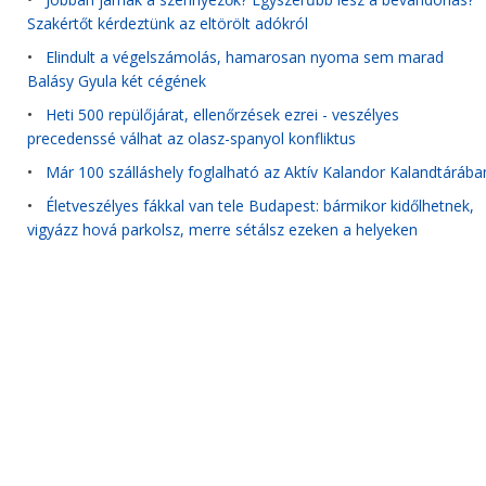
Szakértőt kérdeztünk az eltörölt adókról
•
Elindult a végelszámolás, hamarosan nyoma sem marad
Balásy Gyula két cégének
•
Heti 500 repülőjárat, ellenőrzések ezrei - veszélyes
precedenssé válhat az olasz-spanyol konfliktus
•
Már 100 szálláshely foglalható az Aktív Kalandor Kalandtárába
•
Életveszélyes fákkal van tele Budapest: bármikor kidőlhetnek,
vigyázz hová parkolsz, merre sétálsz ezeken a helyeken