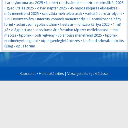
1 aranykorona ára 2025
•
bemért rendszámok
•
ausztria minimálbér 2025
•
gyed utalás 2025
•
dávid naptár 2025
•
45 napos időjárás előrejelzés
•
máv menetrend 2025
•
szlovákia méh telep árak
•
várható euro árfolyam
•
2253 nyomtatvány
•
intercity vonatok menetrendje
•
1 aranykorona hány
forint
•
zokni csomagolás otthon
•
heets ár
•
lidl szép kártya 2025
•
1 m3
gáz világpiaci ára
•
iqos iluma ár
•
fresubin tápszer mellékhatásai
•
mai
meccsek tippmix
•
pöli rejtvény
•
volánbusz menetrend 2025
•
tippmix
eredmények tegnapi
•
otp egyenleglekérdezés
•
kaufland szlovákia akciós
újság
•
opus forum
Kapcsolat
•
Honlapkészítés
|
Vízszigetelés injektálással