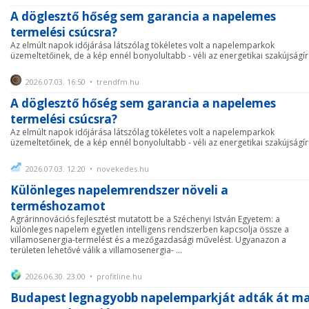
A döglesztő hőség sem garancia a napelemes
termelési csúcsra?
Az elmúlt napok időjárása látszólag tökéletes volt a napelemparkok
üzemeltetőinek, de a kép ennél bonyolultabb - véli az energetikai szakújságír
2026.07.03. 16:50 • trendfm.hu
A döglesztő hőség sem garancia a napelemes
termelési csúcsra?
Az elmúlt napok időjárása látszólag tökéletes volt a napelemparkok
üzemeltetőinek, de a kép ennél bonyolultabb - véli az energetikai szakújságír
2026.07.03. 12:20 • novekedes.hu
Különleges napelemrendszer növeli a
terméshozamot
Agrárinnovációs fejlesztést mutatott be a Széchenyi István Egyetem: a
különleges napelem egyetlen intelligens rendszerben kapcsolja össze a
villamosenergia-termelést és a mezőgazdasági művelést. Ugyanazon a
területen lehetővé válik a villamosenergia- ...
2026.06.30. 23:00 • profitline.hu
Budapest legnagyobb napelemparkját adták át m