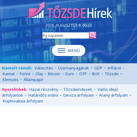
2026. AUGUSZTUS 9. 06:23
Kiemelt témák:
Választás
•
Üzemanyagárak
•
GDP
•
Infláció
•
Kamat
•
Forint
•
Olaj
•
Bitcoin
•
Euro
•
OTP
•
BUX
•
Tőzsde
•
Elemzés
•
Állampapír
Gyorslinkek:
Hazai részvény
•
Tőzsdeindexek
•
Valós idejű
árfolyamok
•
Határidős index
•
Deviza árfolyam
•
Arany árfolyam
•
Kriptovaluta árfolyam