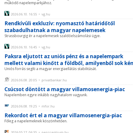
működő napelemparkjához.
2026.06.10. 16:55 • vg.hu
Rendkívüli exkluzív: nyomasztó határidőtől
szabadulhatnak a magyar napelemesek
Strassbourgig ér a napelemesek szaldóelszámolási ügye.
2026.06.10. 16:45 • vg.hu
Paksra eljutott az uniós pénz és a napelempark
mellett valami kinőtt a földből, amilyenből sok ké
Uniós forrás segíti a magyar energiaellátás stabilitását.
2026.06.08. 20:05 • privatbankar.hu
Csúcsot döntött a magyar villamosenergia-piac
Napelemben egyre inkább nagyhatalom vagyunk.
2026.06.08. 19:25 • mfor.hu
Rekordot ért el a magyar villamosenergia-piac
Főleg a napelemeknek köszönhetően.
2026.05.27. 06:35 • penzcentrum.hu