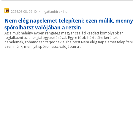
2026.08.08. 09:10 • ingatlanhirek.hu
Nem elég napelemet telepíteni: ezen múlik, menny
spórolhatsz valójában a rezsin
Az elmúlt néhány évben rengeteg magyar család kezdett komolyabban
foglalkozni az energiafogyasztásával. Egyre több háztetőre kerültek
napelemek, rohamosan terjednek a The post Nem elég napelemet telepíteni
ezen múlik, mennyit spórolhatsz valójában a ...