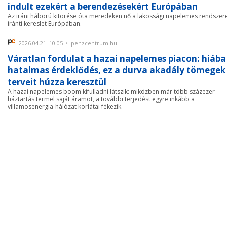
indult ezekért a berendezésekért Európában
Az iráni háború kitörése óta meredeken nő a lakossági napelemes rendszer
iránti kereslet Európában.
2026.04.21. 10:05 • penzcentrum.hu
Váratlan fordulat a hazai napelemes piacon: hiába
hatalmas érdeklődés, ez a durva akadály tömegek
terveit húzza keresztül
A hazai napelemes boom kifulladni látszik: miközben már több százezer
háztartás termel saját áramot, a további terjedést egyre inkább a
villamosenergia-hálózat korlátai fékezik.