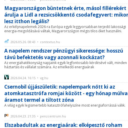
Magyarországon büntetnek érte, másol fillérekért
árulja a Lidl a rezsicsökkentő csodafegyvert: miko
lesz itthon legális?
Az erkélynapelemek 2026-ra Európa egyik leggyorsabban terjedő lakossági
energia-megoldásává váltak, Magyarországon mégis tilos őket használni.
2026.05.26. 08:43 • contextus.hu
A napelem rendszer pénzügyi sikeressége: hosszú
távú befektetés vagy azonnali kockázat?
Az energiahatékonyság napjaink egyik legfontosabb kérdésévé vált, minden
háztartás és vállalat számára. Az emelkedő energiaárak
2026.04.24. 16:15 • vg.hu
Csernobil újjászületik: napelempark nőtt ki az
atomkatasztrófa romjai között - egy hónap múlva
áramot termel a tiltott zóna
A világ egyik legismertebb katasztrófahelyszíne most energiaforrássá válik.
2026.04.23. 21:35 • penzcentrum.hu
Elszabadultak az energiaárak: elképesztő roham