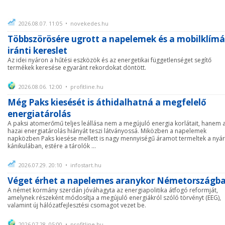
2026.08.07. 11:05 • novekedes.hu
Többszörösére ugrott a napelemek és a mobilklím
iránti kereslet
Az idei nyáron a hűtési eszközök és az energetikai függetlenséget segítő
termékek keresése egyaránt rekordokat döntött.
2026.08.06. 12:00 • profitline.hu
Még Paks kiesését is áthidalhatná a megfelelő
energiatárolás
A paksi atomerőmű teljes leállása nem a megújuló energia korlátait, hanem 
hazai energiatárolás hiányát teszi látványossá. Miközben a napelemek
napközben Paks kiesése mellett is nagy mennyiségű áramot termeltek a nyár
kánikulában, estére a tárolók ...
2026.07.29. 20:10 • infostart.hu
Véget érhet a napelemes aranykor Németországb
A német kormány szerdán jóváhagyta az energiapolitika átfogó reformját,
amelynek részeként módosítja a megújuló energiákról szóló törvényt (EEG),
valamint új hálózatfejlesztési csomagot vezet be.
2026.07.28. 05:00 • profitline.hu