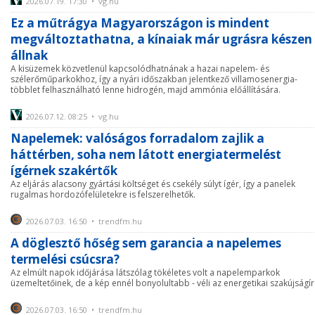
2026.07.19. 17:30 • vg.hu
Ez a műtrágya Magyarországon is mindent
megváltoztathatna, a kínaiak már ugrásra készen
állnak
A kisüzemek közvetlenül kapcsolódhatnának a hazai napelem- és
szélerőműparkokhoz, így a nyári időszakban jelentkező villamosenergia-
többlet felhasználható lenne hidrogén, majd ammónia előállítására.
2026.07.12. 08:25 • vg.hu
Napelemek: valóságos forradalom zajlik a
háttérben, soha nem látott energiatermelést
ígérnek szakértők
Az eljárás alacsony gyártási költséget és csekély súlyt ígér, így a panelek
rugalmas hordozófelületekre is felszerelhetők.
2026.07.03. 16:50 • trendfm.hu
A döglesztő hőség sem garancia a napelemes
termelési csúcsra?
Az elmúlt napok időjárása látszólag tökéletes volt a napelemparkok
üzemeltetőinek, de a kép ennél bonyolultabb - véli az energetikai szakújságír
2026.07.03. 16:50 • trendfm.hu