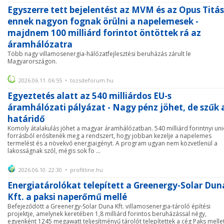
Egyszerre tett bejelentést az MVM és az Opus Titás
ennek nagyon fognak örülni a napelemesek -
majdnem 100 milliárd forintot öntöttek rá az
áramhálózatra
Több nagy villamosenergia-hálózatfejlesztési beruházás zárult le
Magyarországon.
2026.06.11. 06:55 • tozsdeforum.hu
Egyeztetés alatt az 540 milliárdos EU-s
áramhálózati pályázat - Nagy pénz jöhet, de szűk 
határidő
Komoly átalakulás jöhet a magyar áramhálózatban. 540 milliárd forintnyi un
forrásból erősítenék meg a rendszert, hogy jobban kezelje a napelemes
termelést és a növekvő energiaigényt. A program ugyan nem közvetlenül a
lakosságnak szól, mégis sok fo ...
2026.06.10. 22:30 • profitline.hu
Energiatárolókat telepített a Greenergy-Solar Dun
Kft. a paksi naperőmű mellé
Befejeződött a Greenergy-Solar Duna Kft. villamosenergia-tároló építési
projektje, amelynek keretében 1,8 milliárd forintos beruházással négy,
egyenként 1245 megawatt teljesítményű tárolót telepítettek a cég Paks melle