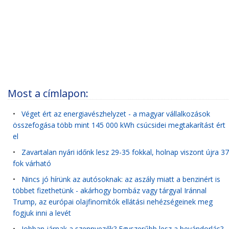
Most a címlapon:
•
Véget ért az energiavészhelyzet - a magyar vállalkozások
összefogása több mint 145 000 kWh csúcsidei megtakarítást ért
el
•
Zavartalan nyári időnk lesz 29-35 fokkal, holnap viszont újra 37
fok várható
•
Nincs jó hírünk az autósoknak: az aszály miatt a benzinért is
többet fizethetünk - akárhogy bombáz vagy tárgyal Iránnal
Trump, az európai olajfinomítók ellátási nehézségeinek meg
fogjuk inni a levét
•
Jobban járnak a szennyezők? Egyszerűbb lesz a bevándorlás?