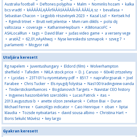
Australia football
•
Deftones polyphia
•
Malm
•
Nominlis hozam
•
kalka
bcs vradtl
•
kÄÂĂÂĂĹĄĂÂrfÄÂÄšÄÄÂĂÂrÄÂ ĂÂĂĹĄ sz
•
bevallasa
•
Sebastian Chacon
•
Legjobb részvények 2023
•
Kazal Lszl
•
Kertsek hd
•
Rgimdi trtnet
•
Brutt nett jelentse
•
Mvm ram diktls
•
polsi dij
valtozasa
•
coverage
•
KatharineHepburn
•
ASMonacoFC
•
ASALocalRun
•
tags
•
David Blair
•
judas video game
•
a verseny vege
•
aratÄŹ
•
62,01,nAyAhwzj
•
Nyse kereskedsi sznnapok
•
szveg 7
•
parlamenti
•
Mogyor rak
Utoljára keresett
Rg napelem
•
Juventushungary
•
Eldord (film)
•
Wolverhampton
sheffield
•
Tafedim
•
NKLA stock price
•
D. J. Caruso
•
60x40 zrtszelvny
r
•
Lycidas
•
23T1011u nyomtatvny pdf
•
8517
•
napraforgoarak
•
Joel
Farabee
•
Chris Tucker
•
Els nyugdj folystsa
•
Nas100 tradingview oanda
•
Tindersticksinfluences
•
Bogdanovich Targets
•
Navistar CEO history
•
Ingyenes haszonbérleti szerződés
•
Lucas Patrick
•
itas
•
2013.augusztusi b
•
anette olzon zenekarok
•
Celton Biai
•
Duran
Michael Ferree
•
GainzAlgo indicator
•
Caio Henrique
•
oban
•
liptai
klaudia
•
Tozsde nyitvatartas
•
david sousa albino
•
Christina Hart
•
Boris Sekulić Művész
•
key largo
Gyakran keresett