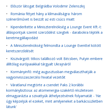
•
Először látogat Belgrádba Volodimir Zelenszkij
•
Románia fittyet hány a klímaválságra: három
szénerőművet is beizzít az esti csúcs miatt
•
Kipenderítette a Miniszterelnökség a Lounge Event Kft.-t:
álláspontjuk szerint szerződést szegtek - darabokra tépték a
keretmegállapodást
•
A Miniszterelnökség felmondta a Lounge Eventtel kötött
keretszerződését
•
Kiszivárgott: titkos találkozó volt Bécsben, Putyin embere
állítólag európaiakkal tárgyalt Ukrajnáról
•
Kormányinfó: még augusztusban megválaszthatják a
vagyonvisszaszerzési hivatal vezetőit
•
Váratlanul megtörte a csendet Paks 2 korábbi
kormánybiztosa: az atomenergia-szakértő részletesen
elmagyarázta a szivattyúk áthelyezésének folyamatát - 'Ne
úgy képzeljük el ezeket, mint amilyeneket a barkácsüzletben
látunk'