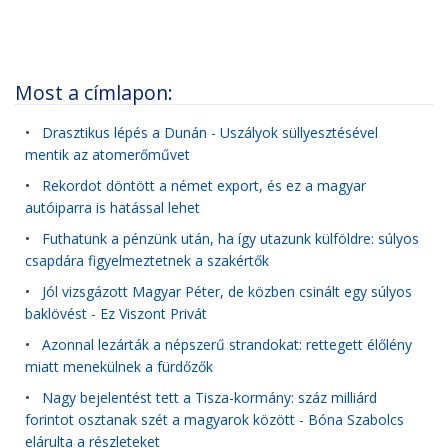
Most a címlapon:
•
Drasztikus lépés a Dunán - Uszályok süllyesztésével
mentik az atomerőművet
•
Rekordot döntött a német export, és ez a magyar
autóiparra is hatással lehet
•
Futhatunk a pénzünk után, ha így utazunk külföldre: súlyos
csapdára figyelmeztetnek a szakértők
•
Jól vizsgázott Magyar Péter, de közben csinált egy súlyos
baklövést - Ez Viszont Privát
•
Azonnal lezárták a népszerű strandokat: rettegett élőlény
miatt menekülnek a fürdőzők
•
Nagy bejelentést tett a Tisza-kormány: száz milliárd
forintot osztanak szét a magyarok között - Bóna Szabolcs
elárulta a részleteket