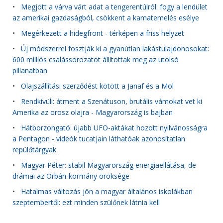
•
Megjött a várva várt adat a tengerentúlról: fogy a lendület
az amerikai gazdaságból, csökkent a kamatemelés esélye
•
Megérkezett a hidegfront - térképen a friss helyzet
•
Új módszerrel fosztják ki a gyanútlan lakástulajdonosokat:
600 milliós csalássorozatot állítottak meg az utolsó
pillanatban
•
Olajszállítási szerződést kötött a Janaf és a Mol
•
Rendkívüli: átment a Szenátuson, brutális vámokat vet ki
Amerika az orosz olajra - Magyarország is bajban
•
Hátborzongató: újabb UFO-aktákat hozott nyilvánosságra
a Pentagon - videók tucatjain láthatóak azonosítatlan
repülőtárgyak
•
Magyar Péter: stabil Magyarország energiaellátása, de
drámai az Orbán-kormány öröksége
•
Hatalmas változás jön a magyar általános iskolákban
szeptembertől: ezt minden szülőnek látnia kell