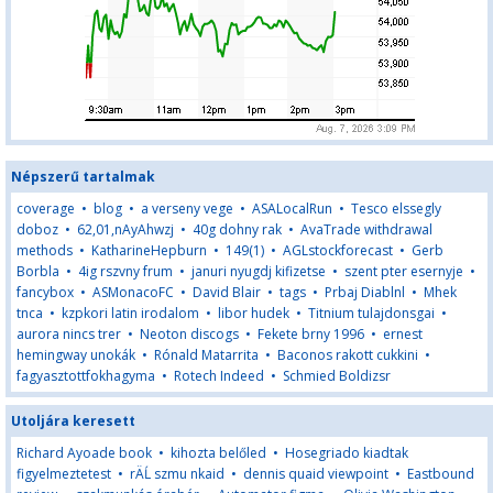
Népszerű tartalmak
coverage
•
blog
•
a verseny vege
•
ASALocalRun
•
Tesco elssegly
doboz
•
62,01,nAyAhwzj
•
40g dohny rak
•
AvaTrade withdrawal
methods
•
KatharineHepburn
•
149(1)
•
AGLstockforecast
•
Gerb
Borbla
•
4ig rszvny frum
•
januri nyugdj kifizetse
•
szent pter esernyje
•
fancybox
•
ASMonacoFC
•
David Blair
•
tags
•
Prbaj Diablnl
•
Mhek
tnca
•
kzpkori latin irodalom
•
libor hudek
•
Titnium tulajdonsgai
•
aurora nincs trer
•
Neoton discogs
•
Fekete brny 1996
•
ernest
hemingway unokák
•
Rónald Matarrita
•
Baconos rakott cukkini
•
fagyasztottfokhagyma
•
Rotech Indeed
•
Schmied Boldizsr
Utoljára keresett
Richard Ayoade book
•
kihozta belőled
•
Hosegriado kiadtak
figyelmeztetest
•
rÄĹ szmu nkaid
•
dennis quaid viewpoint
•
Eastbound