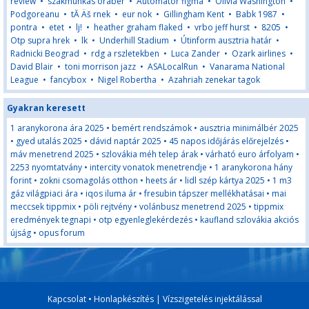
review
•
szakmunkás órabér
•
Automator figma
•
Olivia Washington
•
Podgoreanu
•
tĂ Äš rnek
•
eur nok
•
Gillingham Kent
•
Babk 1987
•
pontra
•
etet
•
lj!
•
heather graham flaked
•
vrbo jeff hurst
•
8205
•
Otp supra hrek
•
lk
•
Underhill Stadium
•
Útinform ausztria határ
•
Radnicki Beograd
•
rdg a rszletekben
•
Luca Zander
•
Ozark airlines
•
David Blair
•
toni morrison jazz
•
ASALocalRun
•
Vanarama National
League
•
fancybox
•
Nigel Robertha
•
Azahriah zenekar tagok
Gyakran keresett
1 aranykorona ára 2025
•
bemért rendszámok
•
ausztria minimálbér 2025
•
gyed utalás 2025
•
dávid naptár 2025
•
45 napos időjárás előrejelzés
•
máv menetrend 2025
•
szlovákia méh telep árak
•
várható euro árfolyam
•
2253 nyomtatvány
•
intercity vonatok menetrendje
•
1 aranykorona hány
forint
•
zokni csomagolás otthon
•
heets ár
•
lidl szép kártya 2025
•
1 m3
gáz világpiaci ára
•
iqos iluma ár
•
fresubin tápszer mellékhatásai
•
mai
meccsek tippmix
•
pöli rejtvény
•
volánbusz menetrend 2025
•
tippmix
eredmények tegnapi
•
otp egyenleglekérdezés
•
kaufland szlovákia akciós
újság
•
opus forum
Kapcsolat
•
Honlapkészítés
|
Vízszigetelés injektálással