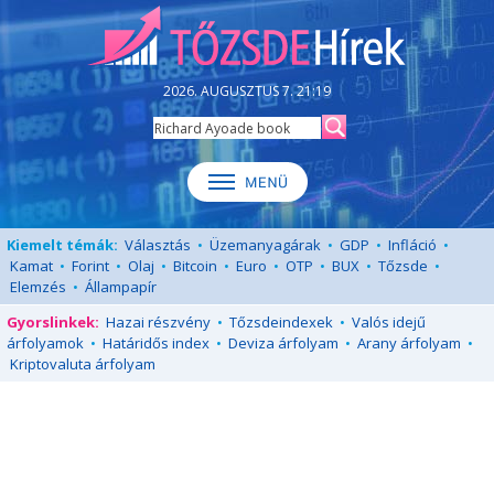
2026. AUGUSZTUS 7. 21:19
Kiemelt témák:
Választás
•
Üzemanyagárak
•
GDP
•
Infláció
•
Kamat
•
Forint
•
Olaj
•
Bitcoin
•
Euro
•
OTP
•
BUX
•
Tőzsde
•
Elemzés
•
Állampapír
Gyorslinkek:
Hazai részvény
•
Tőzsdeindexek
•
Valós idejű
árfolyamok
•
Határidős index
•
Deviza árfolyam
•
Arany árfolyam
•
Kriptovaluta árfolyam