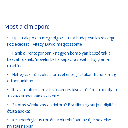
Most a címlapon:
•
DJ Oti alaposan megdolgoztatta a budapesti közösségi
közlekedést - Vitézy Dávid megköszönte
•
Pánik a Pentagonban - nagyon komolyan beszóltak a
beszállítóknak: 'növelni kell a kapacitásokat' - fogytán a
rakéták
•
Hét egyszerű szokás, amivel energiát takaríthatunk meg
otthonunkban
•
Itt az alkalom a rezsicsökkentés kivezetésére - mondja a
Tisza-szimpatizáns szakértő
•
24 órás várakozás a kriptóra? Brazília szigorítja a digitális
átutalásokat
•
Két merénylet is történt Kolumbiában az új elnök első
hivatali napján