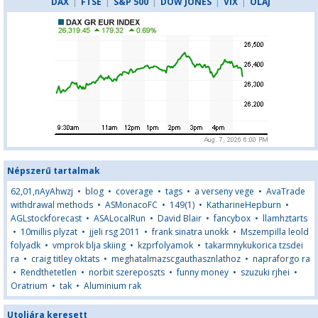
DAX
|
FTSE
|
S&P 500
|
DOW JONES
|
VIX
|
OLAJ
Népszerű tartalmak
62,01,nAyAhwzj
•
blog
•
coverage
•
tags
•
a verseny vege
•
AvaTrade
withdrawal methods
•
ASMonacoFC
•
149(1)
•
KatharineHepburn
•
AGLstockforecast
•
ASALocalRun
•
David Blair
•
fancybox
•
llamhztarts
•
10millis plyzat
•
jjeli rsg 2011
•
frank sinatra unokk
•
Mszempilla leold
folyadk
•
vmprok blja skiing
•
kzprfolyamok
•
takarmnykukorica tzsdei
ra
•
craig titley oktats
•
meghatalmazscgauthasznlathoz
•
napraforgo ra
•
Rendthetetlen
•
norbit szereposzts
•
funny money
•
szuzuki rjhei
•
Oratrium
•
tak
•
Aluminium rak
Utoljára keresett