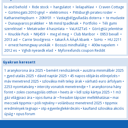
lo and behold
•
Ride stock
•
hangulatot
•
leilapahlavi
•
Craven Cottage
•
Gzrtmogats 2010 ignyl
•
elektromos
•
Pittsburgh pirates roster
•
KatharineHepburn
•
20NY01
•
Vastagbélgyulladás doterra
•
te mudaste
•
Dunaujvaros praktiker
•
Mi minsl tpadknak
•
Portfolio
•
Téli gumi
szereléssel
•
Metatrader 4 hasznlata
•
VaLASZTaS
•
Görögtűz jelentése
•
Knuckle Puck
•
NKJ459
•
meg el meg
•
Club Maribor
•
0953 bevall
•
2013 ad
•
Carrie Snodgress
•
takarĂ Ä ÄÄąÄ kbank
•
SoHo
•
HU 2211
•
ernest hemingway unokák
•
Bosszú mindhalálig
•
400w napelem
•
2012 es
•
Vghdi nyesedk elad
•
Myforexfunds coupon Reddit
Gyakran keresett
1 aranykorona ára 2025
•
bemért rendszámok
•
ausztria minimálbér 2025
•
gyed utalás 2025
•
dávid naptár 2025
•
45 napos időjárás előrejelzés
•
máv menetrend 2025
•
szlovákia méh telep árak
•
várható euro árfolyam
•
2253 nyomtatvány
•
intercity vonatok menetrendje
•
1 aranykorona hány
forint
•
zokni csomagolás otthon
•
heets ár
•
lidl szép kártya 2025
•
1 m3
gáz világpiaci ára
•
iqos iluma ár
•
fresubin tápszer mellékhatásai
•
mai
meccsek tippmix
•
pöli rejtvény
•
volánbusz menetrend 2025
•
tippmix
eredmények tegnapi
•
otp egyenleglekérdezés
•
kaufland szlovákia akciós
újság
•
opus forum