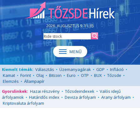
2026. AUGUSZTUS 9. 11:35
Kiemelt témák:
Választás
•
Üzemanyagárak
•
GDP
•
Infláció
•
Kamat
•
Forint
•
Olaj
•
Bitcoin
•
Euro
•
OTP
•
BUX
•
Tőzsde
•
Elemzés
•
Állampapír
Gyorslinkek:
Hazai részvény
•
Tőzsdeindexek
•
Valós idejű
árfolyamok
•
Határidős index
•
Deviza árfolyam
•
Arany árfolyam
•
Kriptovaluta árfolyam