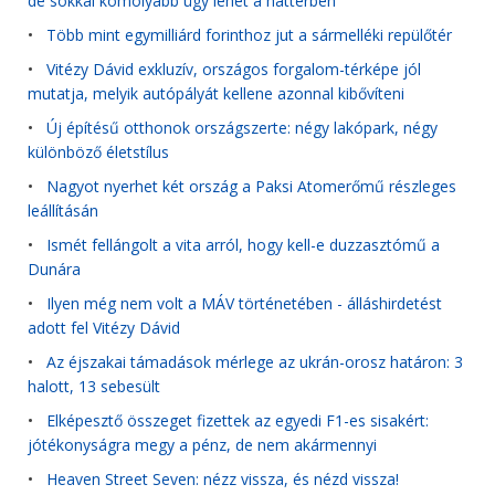
de sokkal komolyabb ügy lehet a háttérben
•
Több mint egymilliárd forinthoz jut a sármelléki repülőtér
•
Vitézy Dávid exkluzív, országos forgalom-térképe jól
mutatja, melyik autópályát kellene azonnal kibővíteni
•
Új építésű otthonok országszerte: négy lakópark, négy
különböző életstílus
•
Nagyot nyerhet két ország a Paksi Atomerőmű részleges
leállításán
•
Ismét fellángolt a vita arról, hogy kell-e duzzasztómű a
Dunára
•
Ilyen még nem volt a MÁV történetében - álláshirdetést
adott fel Vitézy Dávid
•
Az éjszakai támadások mérlege az ukrán-orosz határon: 3
halott, 13 sebesült
•
Elképesztő összeget fizettek az egyedi F1-es sisakért:
jótékonyságra megy a pénz, de nem akármennyi
•
Heaven Street Seven: nézz vissza, és nézd vissza!