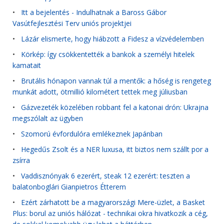
•
Itt a bejelentés - Indulhatnak a Baross Gábor
Vasútfejlesztési Terv uniós projektjei
•
Lázár elismerte, hogy hiábzott a Fidesz a vízvédelemben
•
Körkép: így csökkentették a bankok a személyi hitelek
kamatait
•
Brutális hónapon vannak túl a mentők: a hőség is rengeteg
munkát adott, ötmillió kilométert tettek meg júliusban
•
Gázvezeték közelében robbant fel a katonai drón: Ukrajna
megszólalt az ügyben
•
Szomorú évfordulóra emlékeznek Japánban
•
Hegedűs Zsolt és a NER luxusa, itt biztos nem szállt por a
zsírra
•
Vaddisznónyak 6 ezerért, steak 12 ezerért: teszten a
balatonboglári Gianpietros Étterem
•
Ezért zárhatott be a magyarországi Mere-üzlet, a Basket
Plus: borul az uniós hálózat - technikai okra hivatkozik a cég,