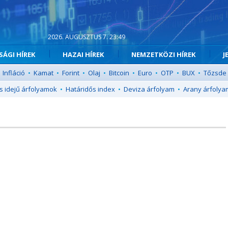
2026. AUGUSZTUS 7. 23:49
ÁGI HÍREK
HAZAI HÍREK
NEMZETKÖZI HÍREK
J
Infláció
•
Kamat
•
Forint
•
Olaj
•
Bitcoin
•
Euro
•
OTP
•
BUX
•
Tőzsde
s idejű árfolyamok
•
Határidős index
•
Deviza árfolyam
•
Arany árfolya