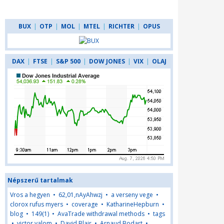
BUX
|
OTP
|
MOL
|
MTEL
|
RICHTER
|
OPUS
DAX
|
FTSE
|
S&P 500
|
DOW JONES
|
VIX
|
OLAJ
Népszerű tartalmak
Vros a hegyen
•
62,01,nAyAhwzj
•
a verseny vege
•
clorox rufus myers
•
coverage
•
KatharineHepburn
•
blog
•
149(1)
•
AvaTrade withdrawal methods
•
tags
•
victor yalom
•
David Blair
•
Arnaud Bodart
•