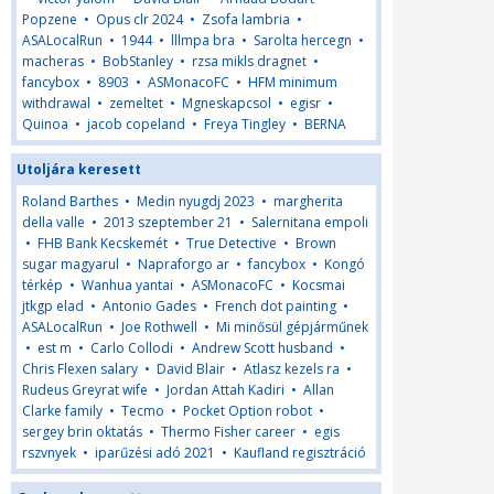
Popzene
•
Opus clr 2024
•
Zsofa lambria
•
ASALocalRun
•
1944
•
lllmpa bra
•
Sarolta hercegn
•
macheras
•
BobStanley
•
rzsa mikls dragnet
•
fancybox
•
8903
•
ASMonacoFC
•
HFM minimum
withdrawal
•
zemeltet
•
Mgneskapcsol
•
egisr
•
Quinoa
•
jacob copeland
•
Freya Tingley
•
BERNA
Utoljára keresett
Roland Barthes
•
Medin nyugdj 2023
•
margherita
della valle
•
2013 szeptember 21
•
Salernitana empoli
•
FHB Bank Kecskemét
•
True Detective
•
Brown
sugar magyarul
•
Napraforgo ar
•
fancybox
•
Kongó
térkép
•
Wanhua yantai
•
ASMonacoFC
•
Kocsmai
jtkgp elad
•
Antonio Gades
•
French dot painting
•
ASALocalRun
•
Joe Rothwell
•
Mi minősül gépjárműnek
•
est m
•
Carlo Collodi
•
Andrew Scott husband
•
Chris Flexen salary
•
David Blair
•
Atlasz kezels ra
•
Rudeus Greyrat wife
•
Jordan Attah Kadiri
•
Allan
Clarke family
•
Tecmo
•
Pocket Option robot
•
sergey brin oktatás
•
Thermo Fisher career
•
egis
rszvnyek
•
iparűzési adó 2021
•
Kaufland regisztráció