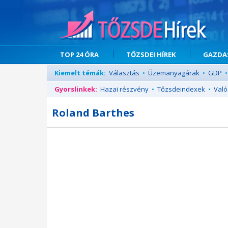
TOP 24 ÓRA
TŐZSDEI HÍREK
GAZDAS
Kiemelt témák:
Választás
•
Üzemanyagárak
•
GDP
•
Gyorslinkek:
Hazai részvény
•
Tőzsdeindexek
•
Való
Roland Barthes