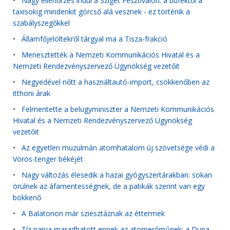
•
Nagy ellenőrzés indul a Sziget Fesztiválon: a büféktől a
taxisokig mindenkit górcső alá vesznek - ez történik a
szabályszegőkkel
•
Államfőjelöltekről tárgyal ma a Tisza-frakció
•
Menesztették a Nemzeti Kommunikációs Hivatal és a
Nemzeti Rendezvényszervező Ügynökség vezetőit
•
Negyedével nőtt a használtautó-import, csökkenőben az
itthoni árak
•
Felmentette a belügyminiszter a Nemzeti Kommunikációs
Hivatal és a Nemzeti Rendezvényszervező Ügynökség
vezetőit
•
Az egyetlen muzulmán atomhatalom új szövetsége védi a
Vörös-tenger békéjét
•
Nagy változás élesedik a hazai gyógyszertárakban: sokan
örülnek az áfamentességnek, de a patikák szerint van egy
bökkenő
•
A Balatonon már sziesztáznak az éttermek
•
Tíz napja maradhatott ennek az atomerőműnek: a Duna