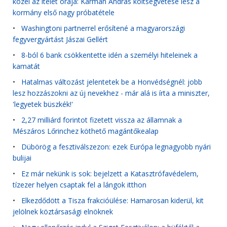
közel az ítélet órája: Kármán András költségvetése lesz a
kormány első nagy próbatétele
•
Washingtoni partnerrel erősítené a magyarországi
fegyvergyártást Jászai Gellért
•
8-ból 6 bank csökkentette idén a személyi hiteleinek a
kamatát
•
Hatalmas változást jelentetek be a Honvédségnél: jobb
lesz hozzászokni az új nevekhez - már alá is írta a miniszter,
'legyetek büszkék!'
•
2,27 milliárd forintot fizetett vissza az államnak a
Mészáros Lőrinchez köthető magántőkealap
•
Dübörög a fesztiválszezon: ezek Európa legnagyobb nyári
bulijai
•
Ez már nekünk is sok: bejelzett a Katasztrófavédelem,
tízezer helyen csaptak fel a lángok itthon
•
Elkezdődött a Tisza frakcióülése: Hamarosan kiderül, kit
jelölnek köztársasági elnöknek