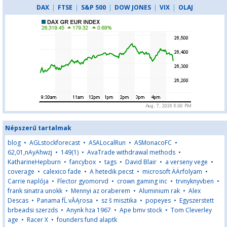
DAX
|
FTSE
|
S&P 500
|
DOW JONES
|
VIX
|
OLAJ
Népszerű tartalmak
blog
•
AGLstockforecast
•
ASALocalRun
•
ASMonacoFC
•
62,01,nAyAhwzj
•
149(1)
•
AvaTrade withdrawal methods
•
KatharineHepburn
•
fancybox
•
tags
•
David Blair
•
a verseny vege
•
coverage
•
calexico fade
•
A hetedik pecst
•
microsoft ÄÄrfolyam
•
Carrie naplója
•
Flector gyomorvd
•
crown gaming inc
•
trvnyknyvben
•
frank sinatra unokk
•
Mennyi az oraberem
•
Aluminium rak
•
Alex
Descas
•
Panama fĹ vĂĄrosa
•
sz š misztika
•
popeyes
•
Egyszerstett
brbeadsi szerzds
•
Anynk hza 1967
•
Ape bmv stock
•
Tom Cleverley
age
•
Racer X
•
founders fund alaptk