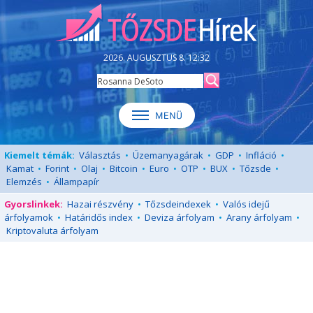
2026. AUGUSZTUS 8. 12:32
Kiemelt témák:
Választás
•
Üzemanyagárak
•
GDP
•
Infláció
•
Kamat
•
Forint
•
Olaj
•
Bitcoin
•
Euro
•
OTP
•
BUX
•
Tőzsde
•
Elemzés
•
Állampapír
Gyorslinkek:
Hazai részvény
•
Tőzsdeindexek
•
Valós idejű
árfolyamok
•
Határidős index
•
Deviza árfolyam
•
Arany árfolyam
•
Kriptovaluta árfolyam