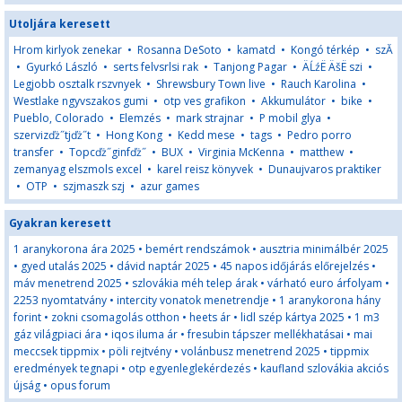
Utoljára keresett
Hrom kirlyok zenekar
•
Rosanna DeSoto
•
kamatd
•
Kongó térkép
•
szĂ
•
Gyurkó László
•
serts felvsrlsi rak
•
Tanjong Pagar
•
ÄĹźË ÄšË szi
•
Legjobb osztalk rszvnyek
•
Shrewsbury Town live
•
Rauch Karolina
•
Westlake ngyvszakos gumi
•
otp ves grafikon
•
Akkumulátor
•
bike
•
Pueblo, Colorado
•
Elemzés
•
mark strajnar
•
P mobil glya
•
szervizďż˝tjďż˝t
•
Hong Kong
•
Kedd mese
•
tags
•
Pedro porro
transfer
•
Topcďż˝ginfďż˝
•
BUX
•
Virginia McKenna
•
matthew
•
zemanyag elszmols excel
•
karel reisz könyvek
•
Dunaujvaros praktiker
•
OTP
•
szjmaszk szj
•
azur games
Gyakran keresett
1 aranykorona ára 2025
•
bemért rendszámok
•
ausztria minimálbér 2025
•
gyed utalás 2025
•
dávid naptár 2025
•
45 napos időjárás előrejelzés
•
máv menetrend 2025
•
szlovákia méh telep árak
•
várható euro árfolyam
•
2253 nyomtatvány
•
intercity vonatok menetrendje
•
1 aranykorona hány
forint
•
zokni csomagolás otthon
•
heets ár
•
lidl szép kártya 2025
•
1 m3
gáz világpiaci ára
•
iqos iluma ár
•
fresubin tápszer mellékhatásai
•
mai
meccsek tippmix
•
pöli rejtvény
•
volánbusz menetrend 2025
•
tippmix
eredmények tegnapi
•
otp egyenleglekérdezés
•
kaufland szlovákia akciós
újság
•
opus forum