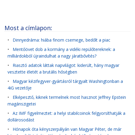
Most a címlapon:
•
Dinnyedráma: hiába finom csemege, bedőlt a piac
•
Mentőövet dob a kormány a vidéki repülőtereknek: a
milliárdokból újraindulhat a nagy járatbővítés?
•
Riasztó adatok láttak napvilágot: kiderült, hány magyar
vesztette életét a brutális hőségben
•
Magyar kézifegyver-gyártásról tárgyalt Washingtonban a
4iG vezetője
•
Elképesztő, kiknek termelnek most hasznot Jeffrey Epstein
magánszigetei
•
Az IMF figyelmeztet: a helyi stabilcoinok felgyorsíthatják a
dollárosodást
•
Hónapok óta kényszerpályán van Magyar Péter, de már