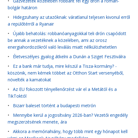
•
Gázvezeték közelében robbant fel egy drón a román-
bolgár határon
•
Hidegzuhany az utazóknak: váratlanul teljesen kivonul erről
a repülőtérről a Ryanair
•
Újabb behatolás: robbanóanyagokkal teli drón csapódott
be annak a vezetéknek a közelében, ami az orosz
energiahordozókról való leválás miatt nélkülözhetetlen
•
Életveszélyes gyalog átkelni a Dunán a Sziget Fesztiválra
•
Ez a bank már tudja, mire készül a Tisza-kormány? -
köszönik, nem kérnek többet az Otthon Start versenyéből,
növelték a kamatokat
•
Az EU fokozott tényellenőrzést vár el a Metától és a
TikToktól
•
Bizarr baleset történt a budapesti metrón
•
Mennyibe kerül a jogosítvány 2026-ban? Vezetői engedély
megszerzésének menete, ára
•
Akkora a memóriahiány, hogy több mint egy hónapot kell