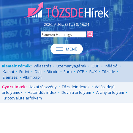
2026. AUGUSZTUS 8. 16:24
Kiemelt témák:
Választás
•
Üzemanyagárak
•
GDP
•
Infláció
•
Kamat
•
Forint
•
Olaj
•
Bitcoin
•
Euro
•
OTP
•
BUX
•
Tőzsde
•
Elemzés
•
Állampapír
Gyorslinkek:
Hazai részvény
•
Tőzsdeindexek
•
Valós idejű
árfolyamok
•
Határidős index
•
Deviza árfolyam
•
Arany árfolyam
•
Kriptovaluta árfolyam