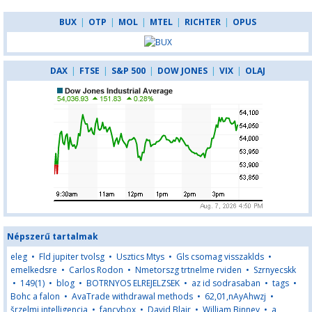
BUX
|
OTP
|
MOL
|
MTEL
|
RICHTER
|
OPUS
DAX
|
FTSE
|
S&P 500
|
DOW JONES
|
VIX
|
OLAJ
Népszerű tartalmak
eleg
•
Fld jupiter tvolsg
•
Usztics Mtys
•
Gls csomag visszaklds
•
emelkedsre
•
Carlos Rodon
•
Nmetorszg trtnelme rviden
•
Szrnyecskk
•
149(1)
•
blog
•
BOTRNYOS ELREJELZSEK
•
az id sodrasaban
•
tags
•
Bohc a falon
•
AvaTrade withdrawal methods
•
62,01,nAyAhwzj
•
šrzelmi intelligencia
•
fancybox
•
David Blair
•
William Binney
•
a