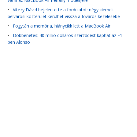
várni az MacBook Air néhány modelljére
•
Vitézy Dávid bejelentette a fordulatot: négy kiemelt
belvárosi közterület kerülhet vissza a főváros kezelésébe
•
Fogytán a memória, hiánycikk lett a MacBook Air
•
Döbbenetes: 40 millió dolláros szerződést kaphat az F1-
ben Alonso