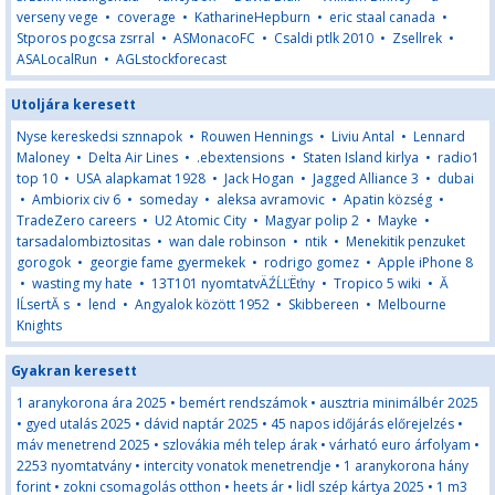
verseny vege
•
coverage
•
KatharineHepburn
•
eric staal canada
•
Stporos pogcsa zsrral
•
ASMonacoFC
•
Csaldi ptlk 2010
•
Zsellrek
•
ASALocalRun
•
AGLstockforecast
Utoljára keresett
Nyse kereskedsi sznnapok
•
Rouwen Hennings
•
Liviu Antal
•
Lennard
Maloney
•
Delta Air Lines
•
.ebextensions
•
Staten Island kirlya
•
radio1
top 10
•
USA alapkamat 1928
•
Jack Hogan
•
Jagged Alliance 3
•
dubai
•
Ambiorix civ 6
•
someday
•
aleksa avramovic
•
Apatin község
•
TradeZero careers
•
U2 Atomic City
•
Magyar polip 2
•
Mayke
•
tarsadalombiztositas
•
wan dale robinson
•
ntik
•
Menekitik penzuket
gorogok
•
georgie fame gyermekek
•
rodrigo gomez
•
Apple iPhone 8
•
wasting my hate
•
13T101 nyomtatvÄŹĹĽËťny
•
Tropico 5 wiki
•
Ă
lĹsertĂ s
•
lend
•
Angyalok között 1952
•
Skibbereen
•
Melbourne
Knights
Gyakran keresett
1 aranykorona ára 2025
•
bemért rendszámok
•
ausztria minimálbér 2025
•
gyed utalás 2025
•
dávid naptár 2025
•
45 napos időjárás előrejelzés
•
máv menetrend 2025
•
szlovákia méh telep árak
•
várható euro árfolyam
•
2253 nyomtatvány
•
intercity vonatok menetrendje
•
1 aranykorona hány
forint
•
zokni csomagolás otthon
•
heets ár
•
lidl szép kártya 2025
•
1 m3