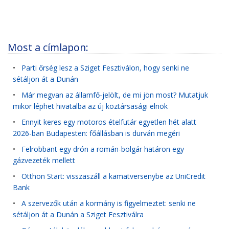
Most a címlapon:
•
Parti őrség lesz a Sziget Fesztiválon, hogy senki ne
sétáljon át a Dunán
•
Már megvan az államfő-jelölt, de mi jön most? Mutatjuk
mikor léphet hivatalba az új köztársasági elnök
•
Ennyit keres egy motoros ételfutár egyetlen hét alatt
2026-ban Budapesten: főállásban is durván megéri
•
Felrobbant egy drón a román-bolgár határon egy
gázvezeték mellett
•
Otthon Start: visszaszáll a kamatversenybe az UniCredit
Bank
•
A szervezők után a kormány is figyelmeztet: senki ne
sétáljon át a Dunán a Sziget Fesztiválra