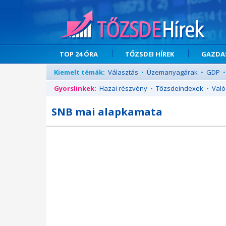
TOP 24 ÓRA
TŐZSDEI HÍREK
GAZDAS
Kiemelt témák:
Választás
•
Üzemanyagárak
•
GDP
•
Gyorslinkek:
Hazai részvény
•
Tőzsdeindexek
•
Való
SNB mai alapkamata