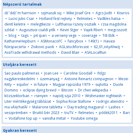
Népszerű tartalmak
ďż˝dďż˝m harrison
•
szjmaszk szj
•
Mike Josef Gre
•
Agcs Judit
•
Kisvros
•
Lucio Julio Csar
•
Holland fest rejtvny
•
flelmetes
•
Vadkles hatsa
•
dentl keletre
•
melegtkezsi
•
Lufthansa rszvny osztalk
•
rzsa magdolna
szldal
•
Augusztusi csaldi ptlk
•
Kevin Stger
•
Vajek Rbert
•
megcsszott
•
blog
•
tags
•
pit ipari
•
a verseny vege
•
coverage
•
Tilt tblk
•
KatharineHepburn
•
ASMonacoFC
•
fancybox
•
149(1)
•
Havasi
fŁlespacsirta
•
Zivkovic paok
•
AGLstockforecast
•
62,01,nAyAhwzj
•
AvaTrade withdrawal methods
•
David Blair
•
ASALocalRun
Utoljára keresett
Sao paulo palmeiras
•
Joan Lee
•
Caroline Goodall
•
fldgz
nagykereskedelmi
•
üzemanyag
•
Antoine Reinartz compagnon
•
Mezei
Kitty
•
equilor
•
in future
•
Magyar rapszdia 1979
•
sujtotta
•
Duole
Domino
•
eclipse dying breed
•
Bitcoin
•
Dr chen wikipedia
•
közszektorban
•
rsenyen
•
napidj szja 2010
•
Wishmaster nightwish
•
Liter mértékegység táblázat
•
Sophia Rose Stallone
•
rodrigo aliendro
•
ma vĂĄrhatĂł
•
Malarone tabletta
•
Day trading magyarul
•
Lashes
•
veszprémben
•
Bruttó bér 2023
•
truTV
•
flelmetes
•
pótlék2011
•
Bari
•
Vodafone top up
•
vanisha mittal
•
Youtube omega
Gyakran keresett