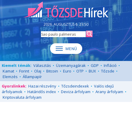
2026. AUGUSZTUS 6. 23:50
Kiemelt témák:
Választás
•
Üzemanyagárak
•
GDP
•
Infláció
•
Kamat
•
Forint
•
Olaj
•
Bitcoin
•
Euro
•
OTP
•
BUX
•
Tőzsde
•
Elemzés
•
Állampapír
Gyorslinkek:
Hazai részvény
•
Tőzsdeindexek
•
Valós idejű
árfolyamok
•
Határidős index
•
Deviza árfolyam
•
Arany árfolyam
•
Kriptovaluta árfolyam