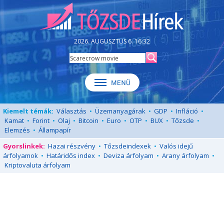
2026. AUGUSZTUS 6. 16:32
Kiemelt témák:
Választás
•
Üzemanyagárak
•
GDP
•
Infláció
•
Kamat
•
Forint
•
Olaj
•
Bitcoin
•
Euro
•
OTP
•
BUX
•
Tőzsde
•
Elemzés
•
Állampapír
Gyorslinkek:
Hazai részvény
•
Tőzsdeindexek
•
Valós idejű
árfolyamok
•
Határidős index
•
Deviza árfolyam
•
Arany árfolyam
•
Kriptovaluta árfolyam