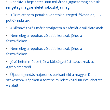
•
Rendkívüli bejelentés: 868 milliárdos gigacsomag érkezik,
rengeteg magyar életét változtatja meg
•
Tűz miatt nem járnak a vonatok a szegedi fővonalon, IC-
pótlók indultak
•
A klímaváltozás már benyújtotta a számlát a vállalatoknak
•
Nem elég a repohár: zöldebb korszak jöhet a
fesztiválokon
•
Nem elég a repohár: zöldebb korszak jöhet a
fesztiválokon
•
Jövő héten módosítják a költségvetést, szavaznak az
Agrárkamaráról
•
Újabb legendás hajóroncs bukkant elő a magyar Duna-
szakaszon? Képeken a történelmi lelet: közel 80 éve lehetett
víz alatt