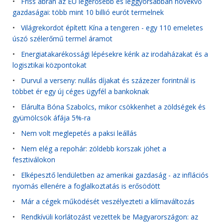
•
Friss ábrán az EU legerősebb és leggyorsabban növekvő
gazdaságai: több mint 10 billió eurót termelnek
•
Világrekordot épített Kína a tengeren - egy 110 emeletes
úszó szélerőmű termel áramot
•
Energiatakarékossági lépésekre kérik az irodaházakat és a
logisztikai központokat
•
Durvul a verseny: nullás díjakat és százezer forintnál is
többet ér egy új céges ügyfél a bankoknak
•
Elárulta Bóna Szabolcs, mikor csökkenhet a zöldségek és
gyümölcsök áfája 5%-ra
•
Nem volt meglepetés a paksi leállás
•
Nem elég a repohár: zöldebb korszak jöhet a
fesztiválokon
•
Elképesztő lendületben az amerikai gazdaság - az inflációs
nyomás ellenére a foglalkoztatás is erősödött
•
Már a cégek működését veszélyezteti a klímaváltozás
•
Rendkívüli korlátozást vezettek be Magyarországon: az