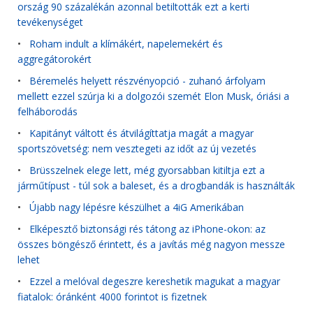
ország 90 százalékán azonnal betiltották ezt a kerti
tevékenységet
•
Roham indult a klímákért, napelemekért és
aggregátorokért
•
Béremelés helyett részvényopció - zuhanó árfolyam
mellett ezzel szúrja ki a dolgozói szemét Elon Musk, óriási a
felháborodás
•
Kapitányt váltott és átvilágíttatja magát a magyar
sportszövetség: nem vesztegeti az időt az új vezetés
•
Brüsszelnek elege lett, még gyorsabban kitiltja ezt a
járműtípust - túl sok a baleset, és a drogbandák is használták
•
Újabb nagy lépésre készülhet a 4iG Amerikában
•
Elképesztő biztonsági rés tátong az iPhone-okon: az
összes böngésző érintett, és a javítás még nagyon messze
lehet
•
Ezzel a melóval degeszre kereshetik magukat a magyar
fiatalok: óránként 4000 forintot is fizetnek