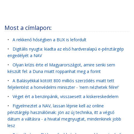
Most a címlapon:
•
A rekkenő hőségben a BUX is lefordult
•
Digitális nyugta: kiadta az első hardveralapú e-pénztárgép
engedélyét a NAV
•
Olyan krízis érte el Magyarországot, amire senki sem
készült fel: a Duna miatt roppanhat meg a forint
•
A Balásyékkal kötött 800 milliós szerződés miatt tett
feljelentést a honvédelmi miniszter - 'nem nézhetek félre!'
•
Véget ért a benzinpánik, visszaesett a kiskereskedelem
•
Figyelmeztet a NAV, lassan lépnie kell az online
pénztárgép használóinak: jön az új technika, itt a végső
dátum a váltásra - a hivatal megnyugtat, mindenkinek jobb
lesz