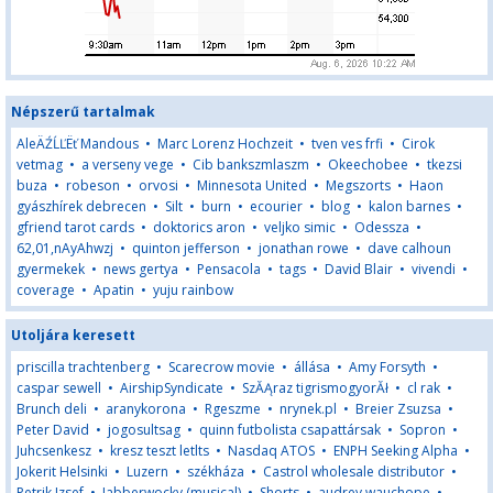
Népszerű tartalmak
AleÄŹĹĽËť Mandous
•
Marc Lorenz Hochzeit
•
tven ves frfi
•
Cirok
vetmag
•
a verseny vege
•
Cib bankszmlaszm
•
Okeechobee
•
tkezsi
buza
•
robeson
•
orvosi
•
Minnesota United
•
Megszorts
•
Haon
gyászhírek debrecen
•
Silt
•
burn
•
ecourier
•
blog
•
kalon barnes
•
gfriend tarot cards
•
doktorics aron
•
veljko simic
•
Odessza
•
62,01,nAyAhwzj
•
quinton jefferson
•
jonathan rowe
•
dave calhoun
gyermekek
•
news gertya
•
Pensacola
•
tags
•
David Blair
•
vivendi
•
coverage
•
Apatin
•
yuju rainbow
Utoljára keresett
priscilla trachtenberg
•
Scarecrow movie
•
állása
•
Amy Forsyth
•
caspar sewell
•
AirshipSyndicate
•
SzĂĄraz tigrismogyorĂł
•
cl rak
•
Brunch deli
•
aranykorona
•
Rgeszme
•
nrynek.pl
•
Breier Zsuzsa
•
Peter David
•
jogosultsag
•
quinn futbolista csapattársak
•
Sopron
•
Juhcsenkesz
•
kresz teszt letlts
•
Nasdaq ATOS
•
ENPH Seeking Alpha
•
Jokerit Helsinki
•
Luzern
•
székháza
•
Castrol wholesale distributor
•
Petrik Jzsef
•
Jabberwocky (musical)
•
Shorts
•
audrey wauchope
•