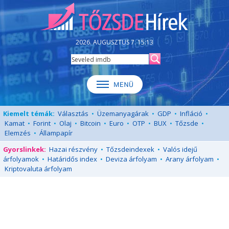
2026. AUGUSZTUS 7. 15:13
Kiemelt témák:
Választás
•
Üzemanyagárak
•
GDP
•
Infláció
•
Kamat
•
Forint
•
Olaj
•
Bitcoin
•
Euro
•
OTP
•
BUX
•
Tőzsde
•
Elemzés
•
Állampapír
Gyorslinkek:
Hazai részvény
•
Tőzsdeindexek
•
Valós idejű
árfolyamok
•
Határidős index
•
Deviza árfolyam
•
Arany árfolyam
•
Kriptovaluta árfolyam