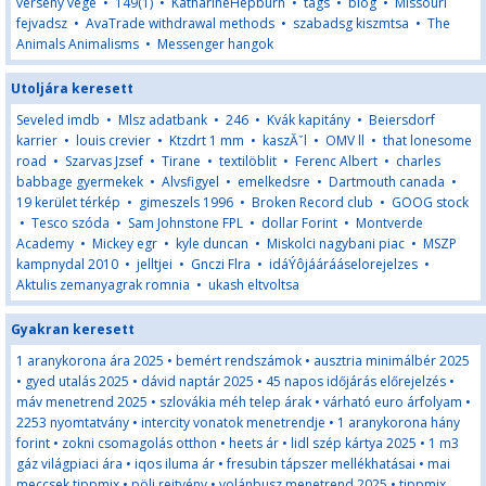
verseny vege
•
149(1)
•
KatharineHepburn
•
tags
•
blog
•
Missouri
fejvadsz
•
AvaTrade withdrawal methods
•
szabadsg kiszmtsa
•
The
Animals Animalisms
•
Messenger hangok
Utoljára keresett
Seveled imdb
•
Mlsz adatbank
•
246
•
Kvák kapitány
•
Beiersdorf
karrier
•
louis crevier
•
Ktzdrt 1 mm
•
kaszĂˇl
•
OMV ll
•
that lonesome
road
•
Szarvas Jzsef
•
Tirane
•
textilöblit
•
Ferenc Albert
•
charles
babbage gyermekek
•
Alvsfigyel
•
emelkedsre
•
Dartmouth canada
•
19 kerület térkép
•
gimeszels 1996
•
Broken Record club
•
GOOG stock
•
Tesco szóda
•
Sam Johnstone FPL
•
dollar Forint
•
Montverde
Academy
•
Mickey egr
•
kyle duncan
•
Miskolci nagybani piac
•
MSZP
kampnydal 2010
•
jelltjei
•
Gnczi Flra
•
idáÝôjáárááselorejelzes
•
Aktulis zemanyagrak romnia
•
ukash eltvoltsa
Gyakran keresett
1 aranykorona ára 2025
•
bemért rendszámok
•
ausztria minimálbér 2025
•
gyed utalás 2025
•
dávid naptár 2025
•
45 napos időjárás előrejelzés
•
máv menetrend 2025
•
szlovákia méh telep árak
•
várható euro árfolyam
•
2253 nyomtatvány
•
intercity vonatok menetrendje
•
1 aranykorona hány
forint
•
zokni csomagolás otthon
•
heets ár
•
lidl szép kártya 2025
•
1 m3
gáz világpiaci ára
•
iqos iluma ár
•
fresubin tápszer mellékhatásai
•
mai
meccsek tippmix
•
pöli rejtvény
•
volánbusz menetrend 2025
•
tippmix