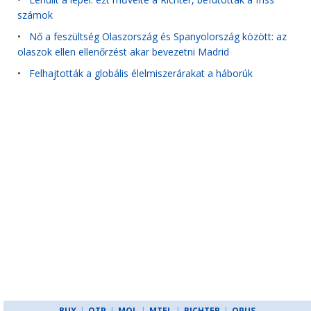
számok
•
Nő a feszültség Olaszország és Spanyolország között: az
olaszok ellen ellenőrzést akar bevezetni Madrid
•
Felhajtották a globális élelmiszerárakat a háborúk
BUX
|
OTP
|
MOL
|
MTEL
|
RICHTER
|
OPUS