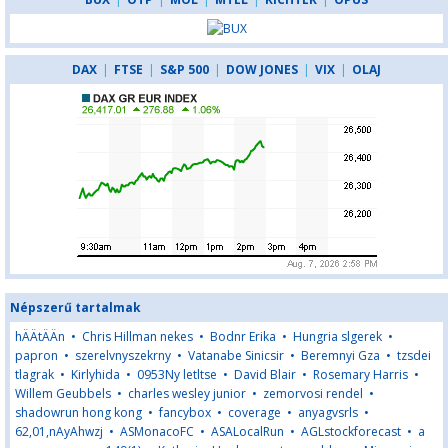
DAX
|
FTSE
|
S&P 500
|
DOW JONES
|
VIX
|
OLAJ
Népszerű tartalmak
hÄÄtÄÄn
•
Chris Hillman nekes
•
Bodnr Erika
•
Hungria slgerek
•
papron
•
szerelvnyszekrny
•
Vatanabe Sinicsir
•
Beremnyi Gza
•
tzsdei
tlagrak
•
Kirlyhida
•
0953Ny letltse
•
David Blair
•
Rosemary Harris
•
Willem Geubbels
•
charles wesley junior
•
zemorvosi rendel
•
shadowrun hong kong
•
fancybox
•
coverage
•
anyagvsrls
•
62,01,nAyAhwzj
•
ASMonacoFC
•
ASALocalRun
•
AGLstockforecast
•
a