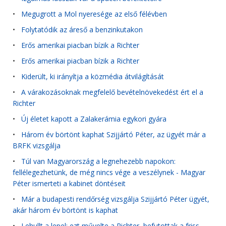
•
Megugrott a Mol nyeresége az első félévben
•
Folytatódik az áreső a benzinkutakon
•
Erős amerikai piacban bízik a Richter
•
Erős amerikai piacban bízik a Richter
•
Kiderült, ki irányítja a közmédia átvilágítását
•
A várakozásoknak megfelelő bevételnövekedést ért el a
Richter
•
Új életet kapott a Zalakerámia egykori gyára
•
Három év börtönt kaphat Szijjártó Péter, az ügyét már a
BRFK vizsgálja
•
Túl van Magyarország a legnehezebb napokon:
fellélegezhetünk, de még nincs vége a veszélynek - Magyar
Péter ismerteti a kabinet döntéseit
•
Már a budapesti rendőrség vizsgálja Szijjártó Péter ügyét,
akár három év börtönt is kaphat
•
Lehullt a lepel: ezt művelte a Richter, befutottak a friss