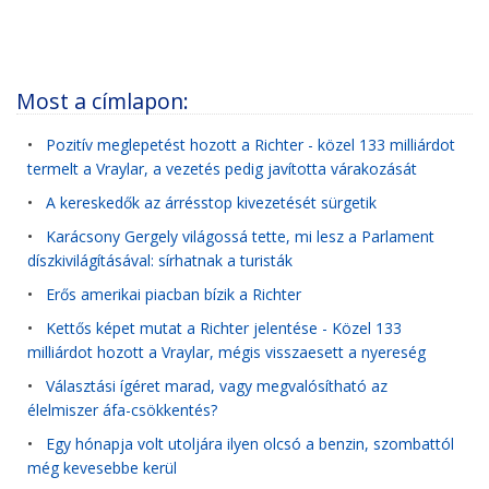
Most a címlapon:
•
Pozitív meglepetést hozott a Richter - közel 133 milliárdot
termelt a Vraylar, a vezetés pedig javította várakozását
•
A kereskedők az árrésstop kivezetését sürgetik
•
Karácsony Gergely világossá tette, mi lesz a Parlament
díszkivilágításával: sírhatnak a turisták
•
Erős amerikai piacban bízik a Richter
•
Kettős képet mutat a Richter jelentése - Közel 133
milliárdot hozott a Vraylar, mégis visszaesett a nyereség
•
Választási ígéret marad, vagy megvalósítható az
élelmiszer áfa-csökkentés?
•
Egy hónapja volt utoljára ilyen olcsó a benzin, szombattól
még kevesebbe kerül