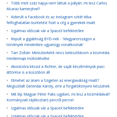
•
Több mint száz napja nem láttuk a pályán: mi lesz Carlos
Alcaraz karrierjével?
•
Kiderült a Facebook és az Instagram sötét titka:
felfoghatatlan büntetést fizet a cég a gyerekek miatt
•
Izgalmas időszak vár a SpaceX befektetőire
•
Repült a gigabírság BYD-nek - 'Magyarországon a
törvények mindenkire ugyanúgy vonatkoznak'
•
Tarr Zoltán: Miniszterként nincs beleszólásom a közmédia
mindennapi működésébe
•
Akvizícióra készül a Richter, de saját készítményük piaci
áttörése is a küszöbön áll
•
Elmehet az áram a Szigeten az energiaválság miatt?
Megszólalt Gerendai Károly, erre a forgatókönyvre készülnek
•
Mit lép Magyar Péter Paks-ügyben, mi lesz a közmédiával?
Kormányzati tájékoztató percről percre!
•
Izgalmas időszak vár a SpaceX befektetőire
•
Izgalmas időszak vár a SpaceX befektetőire