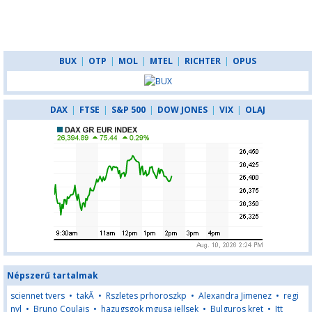
BUX
|
OTP
|
MOL
|
MTEL
|
RICHTER
|
OPUS
DAX
|
FTSE
|
S&P 500
|
DOW JONES
|
VIX
|
OLAJ
Népszerű tartalmak
sciennet tvers
•
takĂ
•
Rszletes prhoroszkp
•
Alexandra Jimenez
•
regi
nyl
•
Bruno Coulais
•
hazugsgok mgusa jellsek
•
Bulguros kret
•
Itt