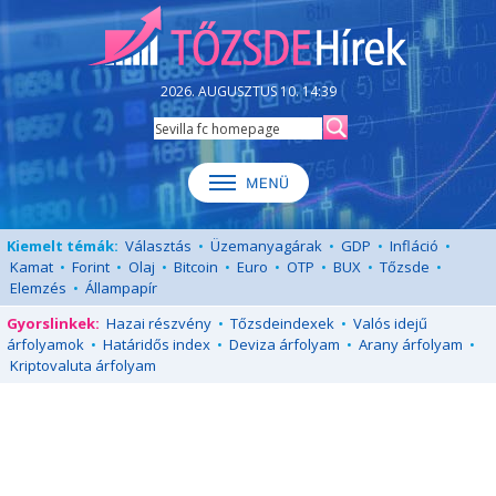
2026. AUGUSZTUS 10. 14:39
Kiemelt témák:
Választás
•
Üzemanyagárak
•
GDP
•
Infláció
•
Kamat
•
Forint
•
Olaj
•
Bitcoin
•
Euro
•
OTP
•
BUX
•
Tőzsde
•
Elemzés
•
Állampapír
Gyorslinkek:
Hazai részvény
•
Tőzsdeindexek
•
Valós idejű
árfolyamok
•
Határidős index
•
Deviza árfolyam
•
Arany árfolyam
•
Kriptovaluta árfolyam