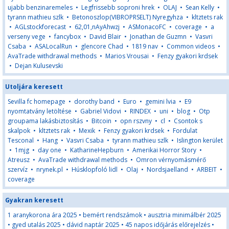
ujabb benzinaremeles
•
Legfrissebb soproni hrek
•
OLAJ
•
Sean Kelly
•
tyrann mathieu szlk
•
Betonoszlop(VIBROPRSELT) Nyregyhza
•
kltztets rak
•
AGLstockforecast
•
62,01,nAyAhwzj
•
ASMonacoFC
•
coverage
•
a
verseny vege
•
fancybox
•
David Blair
•
Jonathan de Guzmn
•
Vasvri
Csaba
•
ASALocalRun
•
glencore Chad
•
1819 nav
•
Common videos
•
AvaTrade withdrawal methods
•
Marios Vrousai
•
Fenzy gyakori krdsek
•
Dejan Kulusevski
Utoljára keresett
Sevilla fc homepage
•
dorothy band
•
Euro
•
gemini lvia
•
E9
nyomtatvány letöltése
•
Gabriel Vidovi
•
RINDEX
•
uni
•
blog
•
Otp
groupama lakásbiztosítás
•
Bitcoin
•
opn rszvny
•
cl
•
Csontok s
skalpok
•
kltztets rak
•
Mexik
•
Fenzy gyakori krdsek
•
Fordulat
Tesconal
•
Hang
•
Vasvri Csaba
•
tyrann mathieu szlk
•
Islington kerület
•
1mjg
•
day one
•
KatharineHepburn
•
Amerikai Horror Story
•
Atreusz
•
AvaTrade withdrawal methods
•
Omron vérnyomásmérő
szervíz
•
nrynek.pl
•
Húsklopfoló lidl
•
Olaj
•
Nordsjaelland
•
ARBEIT
•
coverage
Gyakran keresett
1 aranykorona ára 2025
•
bemért rendszámok
•
ausztria minimálbér 2025
•
gyed utalás 2025
•
dávid naptár 2025
•
45 napos időjárás előrejelzés
•