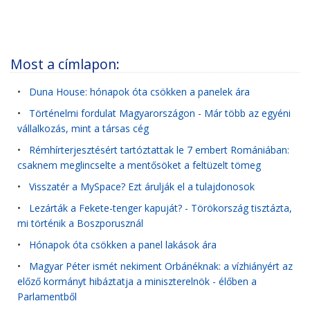
Most a címlapon:
•
Duna House: hónapok óta csökken a panelek ára
•
Történelmi fordulat Magyarországon - Már több az egyéni
vállalkozás, mint a társas cég
•
Rémhírterjesztésért tartóztattak le 7 embert Romániában:
csaknem meglincselte a mentősöket a feltüzelt tömeg
•
Visszatér a MySpace? Ezt árulják el a tulajdonosok
•
Lezárták a Fekete-tenger kapuját? - Törökország tisztázta,
mi történik a Boszporusznál
•
Hónapok óta csökken a panel lakások ára
•
Magyar Péter ismét nekiment Orbánéknak: a vízhiányért az
előző kormányt hibáztatja a miniszterelnök - élőben a
Parlamentből