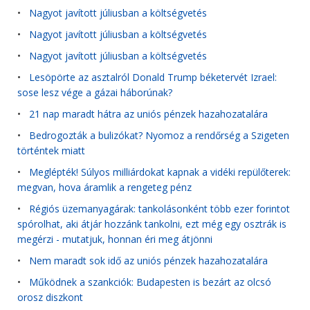
•
Nagyot javított júliusban a költségvetés
•
Nagyot javított júliusban a költségvetés
•
Nagyot javított júliusban a költségvetés
•
Lesöpörte az asztalról Donald Trump béketervét Izrael:
sose lesz vége a gázai háborúnak?
•
21 nap maradt hátra az uniós pénzek hazahozatalára
•
Bedrogozták a bulizókat? Nyomoz a rendőrség a Szigeten
történtek miatt
•
Meglépték! Súlyos milliárdokat kapnak a vidéki repülőterek:
megvan, hova áramlik a rengeteg pénz
•
Régiós üzemanyagárak: tankolásonként több ezer forintot
spórolhat, aki átjár hozzánk tankolni, ezt még egy osztrák is
megérzi - mutatjuk, honnan éri meg átjönni
•
Nem maradt sok idő az uniós pénzek hazahozatalára
•
Működnek a szankciók: Budapesten is bezárt az olcsó
orosz diszkont