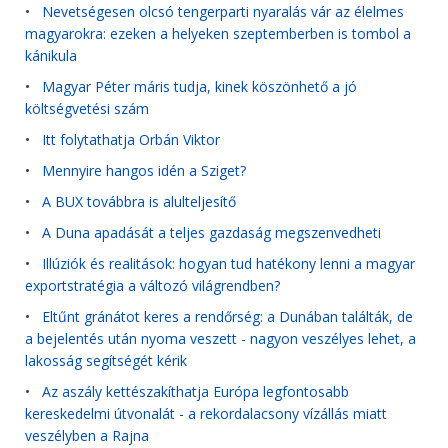
•
Nevetségesen olcsó tengerparti nyaralás vár az élelmes
magyarokra: ezeken a helyeken szeptemberben is tombol a
kánikula
•
Magyar Péter máris tudja, kinek köszönhető a jó
költségvetési szám
•
Itt folytathatja Orbán Viktor
•
Mennyire hangos idén a Sziget?
•
A BUX továbbra is alulteljesítő
•
A Duna apadását a teljes gazdaság megszenvedheti
•
Illúziók és realitások: hogyan tud hatékony lenni a magyar
exportstratégia a változó világrendben?
•
Eltűnt gránátot keres a rendőrség: a Dunában találták, de
a bejelentés után nyoma veszett - nagyon veszélyes lehet, a
lakosság segítségét kérik
•
Az aszály kettészakíthatja Európa legfontosabb
kereskedelmi útvonalát - a rekordalacsony vízállás miatt
veszélyben a Rajna