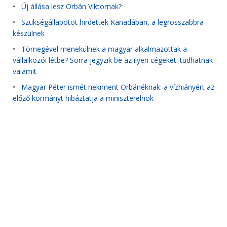
•
Új állása lesz Orbán Viktornak?
•
Szükségállapotot hirdettek Kanadában, a legrosszabbra
készülnek
•
Tömegével menekülnek a magyar alkalmazottak a
vállalkozói létbe? Sorra jegyzik be az ilyen cégeket: tudhatnak
valamit
•
Magyar Péter ismét nekiment Orbánéknak: a vízhiányért az
előző kormányt hibáztatja a miniszterelnök