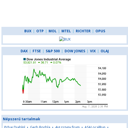
BUX
|
OTP
|
MOL
|
MTEL
|
RICHTER
|
OPUS
DAX
|
FTSE
|
S&P 500
|
DOW JONES
|
VIX
|
OLAJ
Népszerű tartalmak
Prbaj Diablnl
•
Gerb Borbla
•
4ig rszvny frum
•
ASALocalRun
•