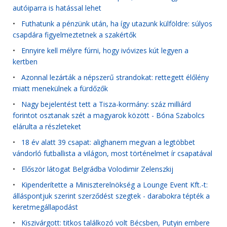
autóiparra is hatással lehet
•
Futhatunk a pénzünk után, ha így utazunk külföldre: súlyos
csapdára figyelmeztetnek a szakértők
•
Ennyire kell mélyre fúrni, hogy ivóvizes kút legyen a
kertben
•
Azonnal lezárták a népszerű strandokat: rettegett élőlény
miatt menekülnek a fürdőzők
•
Nagy bejelentést tett a Tisza-kormány: száz milliárd
forintot osztanak szét a magyarok között - Bóna Szabolcs
elárulta a részleteket
•
18 év alatt 39 csapat: alighanem megvan a legtöbbet
vándorló futballista a világon, most történelmet ír csapatával
•
Először látogat Belgrádba Volodimir Zelenszkij
•
Kipenderítette a Miniszterelnökség a Lounge Event Kft.-t:
álláspontjuk szerint szerződést szegtek - darabokra tépték a
keretmegállapodást
•
Kiszivárgott: titkos találkozó volt Bécsben, Putyin embere