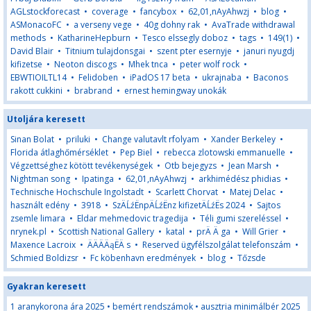
AGLstockforecast
•
coverage
•
fancybox
•
62,01,nAyAhwzj
•
blog
•
ASMonacoFC
•
a verseny vege
•
40g dohny rak
•
AvaTrade withdrawal
methods
•
KatharineHepburn
•
Tesco elssegly doboz
•
tags
•
149(1)
•
David Blair
•
Titnium tulajdonsgai
•
szent pter esernyje
•
januri nyugdj
kifizetse
•
Neoton discogs
•
Mhek tnca
•
peter wolf rock
•
EBWTIOILTL14
•
Felidoben
•
iPadOS 17 beta
•
ukrajnaba
•
Baconos
rakott cukkini
•
brabrand
•
ernest hemingway unokák
Utoljára keresett
Sinan Bolat
•
priluki
•
Change valutavlt rfolyam
•
Xander Berkeley
•
Florida átlaghőmérséklet
•
Pep Biel
•
rebecca zlotowski emmanuelle
•
Végzettséghez kötött tevékenységek
•
Otb bejegyzs
•
Jean Marsh
•
Nightman song
•
Ipatinga
•
62,01,nAyAhwzj
•
arkhimédész phidias
•
Technische Hochschule Ingolstadt
•
Scarlett Chorvat
•
Matej Delac
•
használt edény
•
3918
•
SzÄĹźËnpÄĹźËnz kifizetÄĹźËs 2024
•
Sajtos
zsemle limara
•
Eldar mehmedovic tragedija
•
Téli gumi szereléssel
•
nrynek.pl
•
Scottish National Gallery
•
katal
•
prÄ Ä ga
•
Will Grier
•
Maxence Lacroix
•
ÄÄÄÄąËÄ s
•
Reserved ügyfélszolgálat telefonszám
•
Schmied Boldizsr
•
Fc köbenhavn eredmények
•
blog
•
Tőzsde
Gyakran keresett
1 aranykorona ára 2025
•
bemért rendszámok
•
ausztria minimálbér 2025