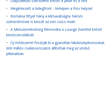
•
Olajszállítási szerződést kötött a Janaf és a Mol
•
Megérkezett a hidegfront - térképen a friss helyzet
•
Románia fittyet hány a klímaválságra: három
szénerőművet is beizzít az esti csúcs miatt
•
A Miniszterelnökség felmondta a Lounge Eventtel kötött
keretszerződését
•
Új módszerrel fosztják ki a gyanútlan lakástulajdonosokat:
600 milliós csalássorozatot állítottak meg az utolsó
pillanatban