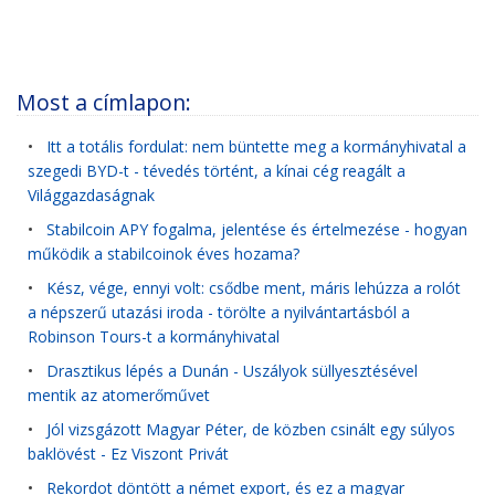
Most a címlapon:
•
Itt a totális fordulat: nem büntette meg a kormányhivatal a
szegedi BYD-t - tévedés történt, a kínai cég reagált a
Világgazdaságnak
•
Stabilcoin APY fogalma, jelentése és értelmezése - hogyan
működik a stabilcoinok éves hozama?
•
Kész, vége, ennyi volt: csődbe ment, máris lehúzza a rolót
a népszerű utazási iroda - törölte a nyilvántartásból a
Robinson Tours-t a kormányhivatal
•
Drasztikus lépés a Dunán - Uszályok süllyesztésével
mentik az atomerőművet
•
Jól vizsgázott Magyar Péter, de közben csinált egy súlyos
baklövést - Ez Viszont Privát
•
Rekordot döntött a német export, és ez a magyar