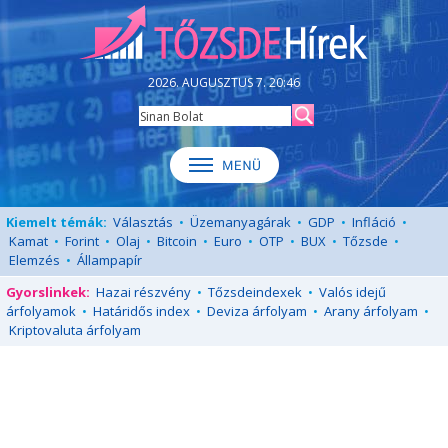
2026. AUGUSZTUS 7. 20:46
Kiemelt témák:
Választás
•
Üzemanyagárak
•
GDP
•
Infláció
•
Kamat
•
Forint
•
Olaj
•
Bitcoin
•
Euro
•
OTP
•
BUX
•
Tőzsde
•
Elemzés
•
Állampapír
Gyorslinkek:
Hazai részvény
•
Tőzsdeindexek
•
Valós idejű
árfolyamok
•
Határidős index
•
Deviza árfolyam
•
Arany árfolyam
•
Kriptovaluta árfolyam