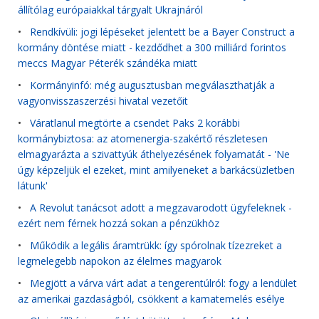
állítólag európaiakkal tárgyalt Ukrajnáról
•
Rendkívüli: jogi lépéseket jelentett be a Bayer Construct a
kormány döntése miatt - kezdődhet a 300 milliárd forintos
meccs Magyar Péterék szándéka miatt
•
Kormányinfó: még augusztusban megválaszthatják a
vagyonvisszaszerzési hivatal vezetőit
•
Váratlanul megtörte a csendet Paks 2 korábbi
kormánybiztosa: az atomenergia-szakértő részletesen
elmagyarázta a szivattyúk áthelyezésének folyamatát - 'Ne
úgy képzeljük el ezeket, mint amilyeneket a barkácsüzletben
látunk'
•
A Revolut tanácsot adott a megzavarodott ügyfeleknek -
ezért nem férnek hozzá sokan a pénzükhöz
•
Működik a legális áramtrükk: így spórolnak tízezreket a
legmelegebb napokon az élelmes magyarok
•
Megjött a várva várt adat a tengerentúlról: fogy a lendület
az amerikai gazdaságból, csökkent a kamatemelés esélye