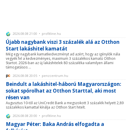
2026.08.08 21:00 • profitline.hu
Újabb nagybank viszi 3 százalék alá az Otthon
Start lakáshitel kamatát
Még egy nagybank kamatkedvezményt ad azért, hogy az igénylők nála
vegyék fel a kedvezményes, maximum 3 százalékos kamatú Otthon
Startot. 2026-ban az új lakáshitelek 80 százaléka valamilyen állami
támogatásos ...
2026.08.08 20:05 • penzcentrum.hu
Beindult a lakáshitel-háború Magyarországon:
sokat spórolhat az Otthon Starttal, aki most
résen van
Augusztus 10-től az UniCredit Bank a megszokott 3 százalék helyett 2,89
százalékos kamattal kínálja az Otthon Start hitelt.
2026.08.08 20:00 • profitline.hu
Magyar Péter: Baka András elfogadta a