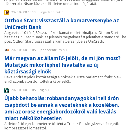
délszerbiai Nisbe közlekedő, illetve onnan induló járatát.
2026.08.08 15:10 • ingatlanhirek.hu
Otthon Start: visszaszáll a kamatversenybe az
UniCredit Bank
Augusztus 10-tól 2,89 százalékos kamat mellett kínálja az Otthon Start
hitelt az UniCredit Bank, ez jelentős megtakarítást jelenthet a standard The
post Otthon Start: visszaszáll a kamatversenybe az UniCredit ...
2026.08.08 15:05 • penzcentrum.hu
Már megvan az államfő-jelölt, de mi jön most?
Mutatjuk mikor léphet hivatalba az új
köztársasági elnök
Baka Andrást jelöli köztársasági elnöknek a Tisza parlamenti frakciója -
erről szombaton döntöttek a képviselők.
2026.08.08 15:05 • vg.hu
Újabb behatolás: robbanóanyagokkal teli drón
csapódott be annak a vezetéknek a közelében,
ami az orosz energiahordozókról való leválás
miatt nélkülözhetetlen
A detonáció egy kilométerre történt a Transz-Balkán gázvezeték egyik
kompresszorállomásától.