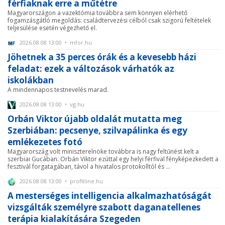
férfiaknak erre a műtétre
Magyarországon a vazektómia továbbra sem könnyen elérhető
fogamzásgátló megoldás: családtervezési célból csak szigorú feltételek
teljesülése esetén végezhető el.
2026.08.08 13:00 • mfor.hu
Jöhetnek a 35 perces órák és a kevesebb házi
feladat: ezek a változások várhatók az
iskolákban
A mindennapos testnevelés marad.
2026.08.08 13:00 • vg.hu
Orbán Viktor újabb oldalát mutatta meg
Szerbiában: pecsenye, szilvapálinka és egy
emlékezetes fotó
Magyarország volt miniszterelnöke továbbra is nagy feltűnést kelt a
szerbiai Gucában. Orbán Viktor ezúttal egy helyi férfival fényképezkedett a
fesztivál forgatagában, távol a hivatalos protokolltól és ...
2026.08.08 13:00 • profitline.hu
A mesterséges intelligencia alkalmazhatóságát
vizsgálták személyre szabott daganatellenes
terápia kialakítására Szegeden