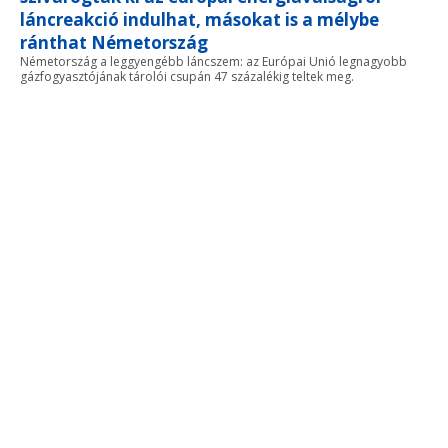
láncreakció indulhat, másokat is a mélybe
ránthat Németország
Németország a leggyengébb láncszem: az Európai Unió legnagyobb
gázfogyasztójának tárolói csupán 47 százalékig teltek meg.