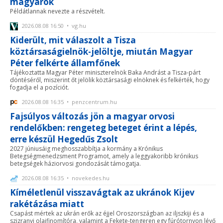
magyarok
Példátlannak nevezte a részvételt.
2026.08.08 16:50 • vg.hu
Kiderült, mit válaszolt a Tisza
köztársaságielnök-jelöltje, miután Magyar
Péter felkérte államfőnek
Tájékoztatta Magyar Péter miniszterelnök Baka Andrást a Tisza-párt
döntéséről, miszerint őt jelölik köztársasági elnöknek és felkérték, hogy
fogadja el a pozíciót.
2026.08.08 16:35 • penzcentrum.hu
Fajsúlyos változás jön a magyar orvosi
rendelőkben: rengeteg beteget érint a lépés,
erre készül Hegedűs Zsolt
2027 júniusáig meghosszabbítja a kormány a Krónikus
Betegségmenedzsment Programot, amely a leggyakoribb krónikus
betegségek háziorvosi gondozását támogatja.
2026.08.08 16:35 • novekedes.hu
Kíméletlenül visszavágtak az ukránok Kijev
rakétázása miatt
Csapást mértek az ukrán erők az éjjel Oroszországban az iljszkiji és a
szizranyi olajfinomítóra, valamint a Fekete-tengeren egy fúrótornyon lévő