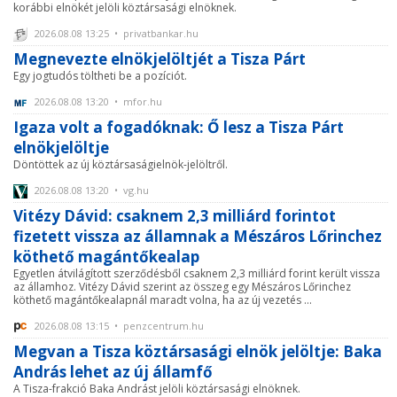
korábbi elnökét jelöli köztársasági elnöknek.
2026.08.08 13:25 • privatbankar.hu
Megnevezte elnökjelöltjét a Tisza Párt
Egy jogtudós töltheti be a pozíciót.
2026.08.08 13:20 • mfor.hu
Igaza volt a fogadóknak: Ő lesz a Tisza Párt
elnökjelöltje
Döntöttek az új köztársaságielnök-jelöltről.
2026.08.08 13:20 • vg.hu
Vitézy Dávid: csaknem 2,3 milliárd forintot
fizetett vissza az államnak a Mészáros Lőrinchez
köthető magántőkealap
Egyetlen átvilágított szerződésből csaknem 2,3 milliárd forint került vissza
az államhoz. Vitézy Dávid szerint az összeg egy Mészáros Lőrinchez
köthető magántőkealapnál maradt volna, ha az új vezetés ...
2026.08.08 13:15 • penzcentrum.hu
Megvan a Tisza köztársasági elnök jelöltje: Baka
András lehet az új államfő
A Tisza-frakció Baka Andrást jelöli köztársasági elnöknek.