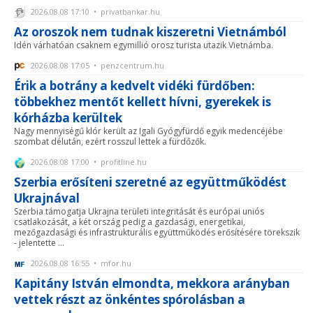
2026.08.08 17:10 • privatbankar.hu
Az oroszok nem tudnak kiszeretni Vietnámból
Idén várhatóan csaknem egymillió orosz turista utazik Vietnámba.
2026.08.08 17:05 • penzcentrum.hu
Érik a botrány a kedvelt vidéki fürdőben:
többekhez mentőt kellett hívni, gyerekek is
kórházba kerültek
Nagy mennyiségű klór került az Igali Gyógyfürdő egyik medencéjébe
szombat délután, ezért rosszul lettek a fürdőzők.
2026.08.08 17:00 • profitline.hu
Szerbia erősíteni szeretné az együttműködést
Ukrajnával
Szerbia támogatja Ukrajna területi integritását és európai uniós
csatlakozását, a két ország pedig a gazdasági, energetikai,
mezőgazdasági és infrastrukturális együttműködés erősítésére törekszik
- jelentette ...
2026.08.08 16:55 • mfor.hu
Kapitány István elmondta, mekkora arányban
vettek részt az önkéntes spórolásban a