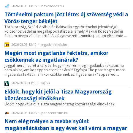
2026.08.08 13:15 • novekedes.hu
Történelmi paktum jött létre: új szövetség védi a
Vörös-tenger békéjét
Törökország, Szaúd-Arábia és Pakisztán egy történelmi jelentőségű
kölcsönös védelmi megállapodást írt alá, amely Mekkai Közös Védelmi
Paktum néven vált ismertté. A z úgynevezett szunnita paktum elrettentő ...
2026.08.08 13:10 • ingatlanhirek.hu
Megéri most ingatlanba fektetni, amikor
csökkennek az ingatlanárak?
Joggal merülhet fel a kérdés, hogy mikor éri meg ingatlanba fektetni, ha
nem akkor, amikor éppen esnek az árak? Egyfajta The post Megéri most
ingatlanba fektetni, amikor csökkennek az ingatlanárak? appeared ...
2026.08.08 13:10 • vg.hu
Eldőlt, hogy kit jelöl a Tisza Magyarország
köztársasági elnökének
Eldőlt, hogy kit jelöl a Tisza Magyarország köztársasági elnökének
2026.08.08 13:05 • penzcentrum.hu
Nem elég mélyen a zsebbe nyúlni:
magánellátásban is egy évet kell várni a magyar