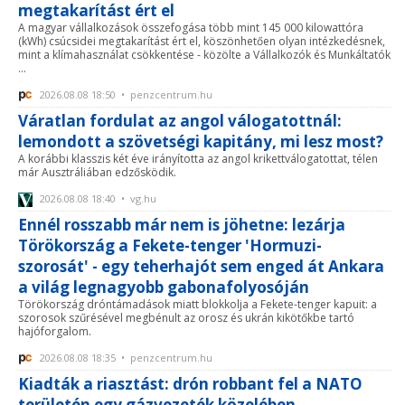
megtakarítást ért el
A magyar vállalkozások összefogása több mint 145 000 kilowattóra
(kWh) csúcsidei megtakarítást ért el, köszönhetően olyan intézkedésnek,
mint a klímahasználat csökkentése - közölte a Vállalkozók és Munkáltatók
...
2026.08.08 18:50 • penzcentrum.hu
Váratlan fordulat az angol válogatottnál:
lemondott a szövetségi kapitány, mi lesz most?
A korábbi klasszis két éve irányította az angol krikettválogatottat, télen
már Ausztráliában edzősködik.
2026.08.08 18:40 • vg.hu
Ennél rosszabb már nem is jöhetne: lezárja
Törökország a Fekete-tenger 'Hormuzi-
szorosát' - egy teherhajót sem enged át Ankara
a világ legnagyobb gabonafolyosóján
Törökország dróntámadások miatt blokkolja a Fekete-tenger kapuit: a
szorosok szűrésével megbénult az orosz és ukrán kikötőkbe tartó
hajóforgalom.
2026.08.08 18:35 • penzcentrum.hu
Kiadták a riasztást: drón robbant fel a NATO
területén egy gázvezeték közelében