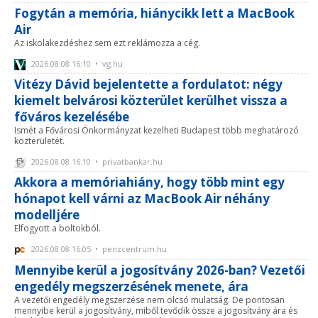
Fogytán a memória, hiánycikk lett a MacBook
Air
Az iskolakezdéshez sem ezt reklámozza a cég.
2026.08.08 16:10 • vg.hu
Vitézy Dávid bejelentette a fordulatot: négy
kiemelt belvárosi közterület kerülhet vissza a
főváros kezelésébe
Ismét a Fővárosi Önkormányzat kezelheti Budapest több meghatározó
közterületét.
2026.08.08 16:10 • privatbankar.hu
Akkora a memóriahiány, hogy több mint egy
hónapot kell várni az MacBook Air néhány
modelljére
Elfogyott a boltokból.
2026.08.08 16:05 • penzcentrum.hu
Mennyibe kerül a jogosítvány 2026-ban? Vezetői
engedély megszerzésének menete, ára
A vezetői engedély megszerzése nem olcsó mulatság. De pontosan
mennyibe kerül a jogosítvány, miből tevődik össze a jogosítvány ára és