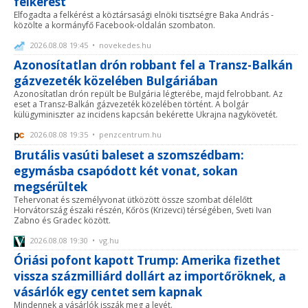
felkérést
Elfogadta a felkérést a köztársasági elnöki tisztségre Baka András -
közölte a kormányfő Facebook-oldalán szombaton.
2026.08.08 19:45 • novekedes.hu
Azonosítatlan drón robbant fel a Transz-Balkán
gázvezeték közelében Bulgáriában
Azonosítatlan drón repült be Bulgária légterébe, majd felrobbant. Az
eset a Transz-Balkán gázvezeték közelében történt. A bolgár
külügyminiszter az incidens kapcsán bekérette Ukrajna nagykövetét.
2026.08.08 19:35 • penzcentrum.hu
Brutális vasúti baleset a szomszédbam:
egymásba csapódott két vonat, sokan
megsérültek
Tehervonat és személyvonat ütközött össze szombat délelőtt
Horvátország északi részén, Kőrös (Krizevci) térségében, Sveti Ivan
Zabno és Gradec között.
2026.08.08 19:30 • vg.hu
Óriási pofont kapott Trump: Amerika fizethet
vissza százmilliárd dollárt az importőröknek, a
vásárlók egy centet sem kapnak
Mindennek a vásárlók isszák meg a levét.