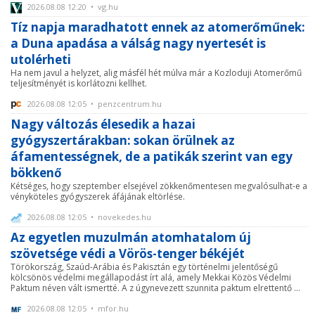
2026.08.08 12:20 • vg.hu
Tíz napja maradhatott ennek az atomerőműnek:
a Duna apadása a válság nagy nyertesét is
utolérheti
Ha nem javul a helyzet, alig másfél hét múlva már a Kozloduji Atomerőmű
teljesítményét is korlátozni kellhet.
2026.08.08 12:05 • penzcentrum.hu
Nagy változás élesedik a hazai
gyógyszertárakban: sokan örülnek az
áfamentességnek, de a patikák szerint van egy
bökkenő
Kétséges, hogy szeptember elsejével zökkenőmentesen megvalósulhat-e a
vényköteles gyógyszerek áfájának eltörlése.
2026.08.08 12:05 • novekedes.hu
Az egyetlen muzulmán atomhatalom új
szövetsége védi a Vörös-tenger békéjét
Törökország, Szaúd-Arábia és Pakisztán egy történelmi jelentőségű
kölcsönös védelmi megállapodást írt alá, amely Mekkai Közös Védelmi
Paktum néven vált ismertté. A z úgynevezett szunnita paktum elrettentő ...
2026.08.08 12:05 • mfor.hu