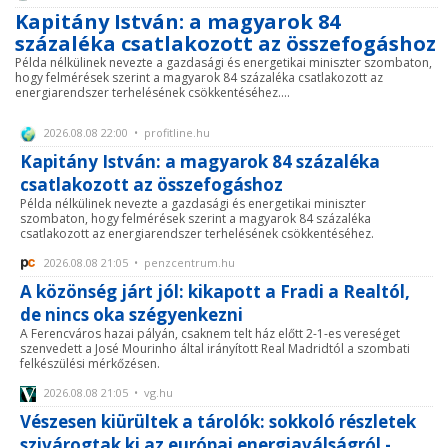
Kapitány István: a magyarok 84
százaléka csatlakozott az összefogáshoz
Példa nélkülinek nevezte a gazdasági és energetikai miniszter szombaton,
hogy felmérések szerint a magyarok 84 százaléka csatlakozott az
energiarendszer terhelésének csökkentéséhez....
2026.08.08 22:00 • profitline.hu
Kapitány István: a magyarok 84 százaléka
csatlakozott az összefogáshoz
Példa nélkülinek nevezte a gazdasági és energetikai miniszter
szombaton, hogy felmérések szerint a magyarok 84 százaléka
csatlakozott az energiarendszer terhelésének csökkentéséhez.
2026.08.08 21:05 • penzcentrum.hu
A közönség járt jól: kikapott a Fradi a Realtól,
de nincs oka szégyenkezni
A Ferencváros hazai pályán, csaknem telt ház előtt 2-1-es vereséget
szenvedett a José Mourinho által irányított Real Madridtól a szombati
felkészülési mérkőzésen.
2026.08.08 21:05 • vg.hu
Vészesen kiürültek a tárolók: sokkoló részletek
szivárogtak ki az európai energiaválságról -