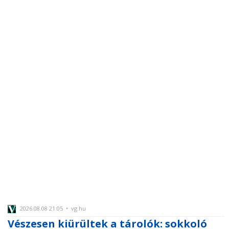
2026.08.08 21:05 • vg.hu
Vészesen kiürültek a tárolók: sokkoló