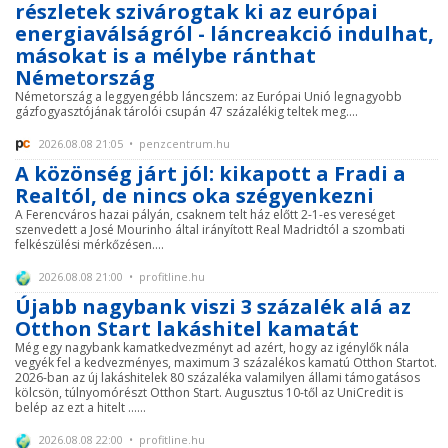
részletek szivárogtak ki az európai
energiaválságról - láncreakció indulhat,
másokat is a mélybe ránthat
Németország
Németország a leggyengébb láncszem: az Európai Unió legnagyobb
gázfogyasztójának tárolói csupán 47 százalékig teltek meg....
2026.08.08 21:05 • penzcentrum.hu
A közönség járt jól: kikapott a Fradi a
Realtól, de nincs oka szégyenkezni
A Ferencváros hazai pályán, csaknem telt ház előtt 2-1-es vereséget
szenvedett a José Mourinho által irányított Real Madridtól a szombati
felkészülési mérkőzésen....
2026.08.08 21:00 • profitline.hu
Újabb nagybank viszi 3 százalék alá az
Otthon Start lakáshitel kamatát
Még egy nagybank kamatkedvezményt ad azért, hogy az igénylők nála
vegyék fel a kedvezményes, maximum 3 százalékos kamatú Otthon Startot.
2026-ban az új lakáshitelek 80 százaléka valamilyen állami támogatásos
kölcsön, túlnyomórészt Otthon Start. Augusztus 10-től az UniCredit is
belép az ezt a hitelt ......
2026.08.08 22:00 • profitline.hu