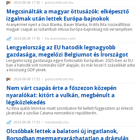
2026.08.08 17:50 • penzcentrum.hu
Megcsinálták a magyar öttusázók: elképesztő
izgalmak után lettek Európa-bajnokok
Aranyérmet nyert a Guzi Blanka, Bauer Blanka, Erdős Rita összeállítású
magyar csapat az isztambuli öttusa Európa-bajnokság női versenyében.
2026.08.08 17:50 • hu.euronews.com
Lengyelország az EU hatodik legnagyobb
gazdasága, megelőzi Belgiumot és Írországot
Lengyelország gazdasága egyre fontosabb Európában: 2025-ben az EU-
ban a hatodik volt nominális GDP alapján, és már közel 5 százalékát adta
a közösség GDP-jének.
2026.08.08 17:35 • penzcentrum.hu
Nem várt csapás érte a főszezon közepén
nyaralókat: kitört a vulkán, megbénult a
légiközlekedés
Az Etna újabb kitörése miatt szombaton fel kellett függeszteni az érkező
járatokat a szicíliai Catania nemzetközi repülőterén.
2026.08.08 17:35 • novekedes.hu
Olcsóbbak lettek a balatoni új ingatlanok,
Borsodban megmagyarázhatatlan a drágulás