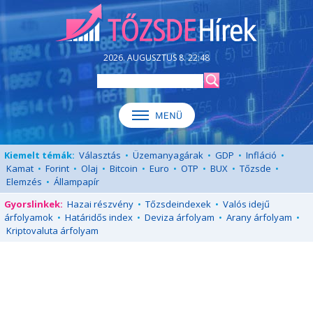
2026. AUGUSZTUS 8. 22:48
Kiemelt témák:
Választás
•
Üzemanyagárak
•
GDP
•
Infláció
•
Kamat
•
Forint
•
Olaj
•
Bitcoin
•
Euro
•
OTP
•
BUX
•
Tőzsde
•
Elemzés
•
Állampapír
Gyorslinkek:
Hazai részvény
•
Tőzsdeindexek
•
Valós idejű
árfolyamok
•
Határidős index
•
Deviza árfolyam
•
Arany árfolyam
•
Kriptovaluta árfolyam