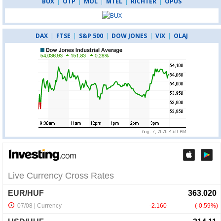
BUX
|
OTP
|
MOL
|
MTEL
|
RICHTER
|
OPUS
DAX
|
FTSE
|
S&P 500
|
DOW JONES
|
VIX
|
OLAJ