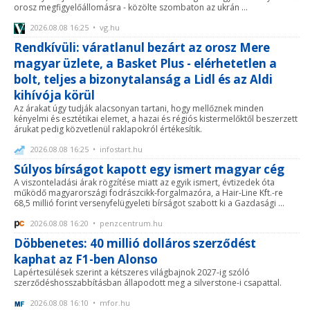
orosz megfigyelőállomásra - közölte szombaton az ukrán ...
2026.08.08 16:25 • vg.hu
Rendkívüli: váratlanul bezárt az orosz Mere
magyar üzlete, a Basket Plus - elérhetetlen a
bolt, teljes a bizonytalanság a Lidl és az Aldi
kihívója körül
Az árakat úgy tudják alacsonyan tartani, hogy mellőznek minden
kényelmi és esztétikai elemet, a hazai és régiós kistermelőktől beszerzett
árukat pedig közvetlenül raklapokról értékesítik.
2026.08.08 16:25 • infostart.hu
Súlyos bírságot kapott egy ismert magyar cég
A viszonteladási árak rögzítése miatt az egyik ismert, évtizedek óta
működő magyarországi fodrászcikk-forgalmazóra, a Hair-Line Kft.-re
68,5 millió forint versenyfelügyeleti bírságot szabott ki a Gazdasági ...
2026.08.08 16:20 • penzcentrum.hu
Döbbenetes: 40 millió dolláros szerződést
kaphat az F1-ben Alonso
Lapértesülések szerint a kétszeres világbajnok 2027-ig szóló
szerződéshosszabbításban állapodott meg a silverstone-i csapattal.
2026.08.08 16:10 • mfor.hu