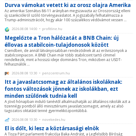
Durva vámokat vetett ki az orosz olajra Amerika
Az amerikai Szenátus 86-11 arányban megszavazta az Oroszország elleni
új szankciókról szóló törvényjavaslatot. A jogszabály felhatalmazza a
Trump-adminisztrációt, hogy akár 100 százalékos védővámot vessen ...
2026.08.08 14:00 • profitline.hu
Megelőzte a Tron hálózatát a BNB Chain: új
éllovas a stabilcoin-tulajdonosok között
Csendben, de annál látványosabban rendeződnek át az erőviszonyok a
stabilcoinpiacon. A BNB Chain már több stabilcoint tartó címmel
rendelkezik, mint a hosszú ideje domináns Tron, miközben az USDT-
felhasználók ...
2026.08.08 13:30 • penzcentrum.hu
Itt a javaslatcsomag az általános iskoláknak:
fontos változások jönnek az iskolákban, ezt
minden szülőnek tudnia kell
A jövő hónapban induló tanévtől alkalmazhatják az általános iskolák azt a
tizennégy pontból álló minisztériumi javaslatcsomagot, amely az alsó
tagozatos oktatást tenné gyermekközpontúbbá.
2026.08.08 13:30 • novekedes.hu
El is dőlt, ki lesz a köztársasági elnök
A Tisza Párt parlamenti frakciója Baka Andrást, a Legfelsőbb Bíróság