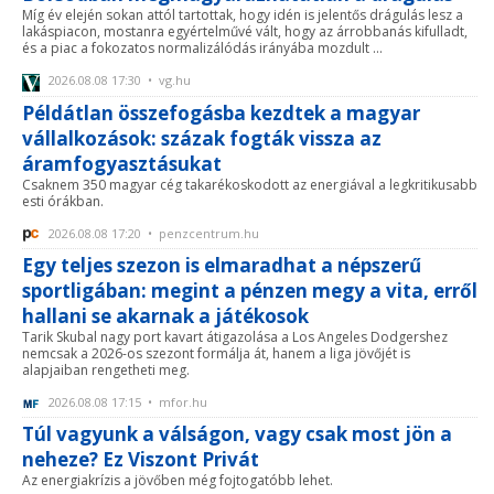
Míg év elején sokan attól tartottak, hogy idén is jelentős drágulás lesz a
lakáspiacon, mostanra egyértelművé vált, hogy az árrobbanás kifulladt,
és a piac a fokozatos normalizálódás irányába mozdult ...
2026.08.08 17:30 • vg.hu
Példátlan összefogásba kezdtek a magyar
vállalkozások: százak fogták vissza az
áramfogyasztásukat
Csaknem 350 magyar cég takarékoskodott az energiával a legkritikusabb
esti órákban.
2026.08.08 17:20 • penzcentrum.hu
Egy teljes szezon is elmaradhat a népszerű
sportligában: megint a pénzen megy a vita, erről
hallani se akarnak a játékosok
Tarik Skubal nagy port kavart átigazolása a Los Angeles Dodgershez
nemcsak a 2026-os szezont formálja át, hanem a liga jövőjét is
alapjaiban rengetheti meg.
2026.08.08 17:15 • mfor.hu
Túl vagyunk a válságon, vagy csak most jön a
neheze? Ez Viszont Privát
Az energiakrízis a jövőben még fojtogatóbb lehet.