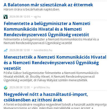
A Balatonon már sziesztáznak az éttermek
Három órára is bezárhatnak napközben.
2026.08.08 12:05 • vg.hu
Felmentette a belügyminiszter a Nemzeti
Kommunikációs Hivatal és a Nemzeti
Rendezvényszervező Ügynökség vezetőit
Felmentette a belügyminiszter a Nemzeti Kommunikációs Hivatal és a
Nemzeti Rendezvényszervező Ügynökség vezetőit
2026.08.08 12:00 • novekedes.hu
Menesztették a Nemzeti Kommunikációs Hivatal
és a Nemzeti Rendezvényszervező Ügynökség
vezetőit
Pósfai Gábor belügyminiszter felmentette a Nemzeti Kommunikációs
Hivatal elnökét, dr. Bozóky Alexet. A Nemzeti Rendezvényszervező
Ügynökség vezetőjét, dr.Falvay Mátyást szintén menesztették.
2026.08.08 12:00 • profitline.hu
Negyedével nőtt a használtautó-import,
csökkenőben az itthoni árak
A forint erősödésére reagálva negyedével bővült a használt autók importja
Magyarországon az idén, miközben mérséklődik a piaci árszint; a