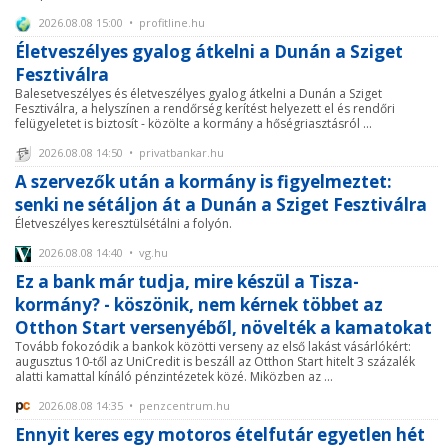
2026.08.08 15:00 • profitline.hu
Életveszélyes gyalog átkelni a Dunán a Sziget
Fesztiválra
Balesetveszélyes és életveszélyes gyalog átkelni a Dunán a Sziget
Fesztiválra, a helyszínen a rendőrség kerítést helyezett el és rendőri
felügyeletet is biztosít - közölte a kormány a hőségriasztásról ...
2026.08.08 14:50 • privatbankar.hu
A szervezők után a kormány is figyelmeztet:
senki ne sétáljon át a Dunán a Sziget Fesztiválra
Életveszélyes keresztülsétálni a folyón.
2026.08.08 14:40 • vg.hu
Ez a bank már tudja, mire készül a Tisza-
kormány? - köszönik, nem kérnek többet az
Otthon Start versenyéből, növelték a kamatokat
Tovább fokozódik a bankok közötti verseny az első lakást vásárlókért:
augusztus 10-től az UniCredit is beszáll az Otthon Start hitelt 3 százalék
alatti kamattal kínáló pénzintézetek közé. Miközben az ...
2026.08.08 14:35 • penzcentrum.hu
Ennyit keres egy motoros ételfutár egyetlen hét