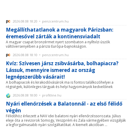
2026.08.08 18:20 • penzcentrum.hu
Megállíthatatlanok a magyarok Párizsban:
éremesővel zárták a kontinensviadalt
A magyar csapat bronzérmet nyert szombaton a nyíltvízi úszók
váltóversenyében a párizsi Európa-bajnokságon.
2026.08.08 18:10 • penzcentrum.hu
Kvíz: Szívesen jársz zsibvásárba, bolhapiacra?
Lássuk, mennyire ismered az ország
legnépszerűbb vásárait!
A bolhapiacok és kirakodóvásárok ma is fontos találkozóhelyei a
régiségek, különleges tárgyak és helyi hagyományok kedvelőinek
2026.08.08 18:00 • profitline.hu
Nyári ellenőrzések a Balatonnál - az első félidő
végén
Félidőhöz érkezett a NAV idei balatoni nyári ellenőrzéssorozata. Július
eleje óta a revizorok Somogy, Veszprém és Zala vármegyében vizsgálják
a legforgalmasabb nyári szolgáltatókat. A kiemelt akcióban ...