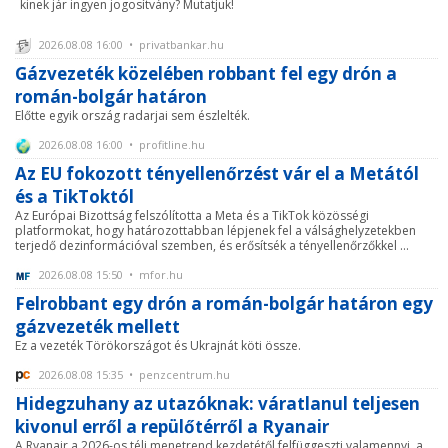
kinek jár ingyen jogosítvány? Mutatjuk!
2026.08.08 16:00 • privatbankar.hu
Gázvezeték közelében robbant fel egy drón a
román-bolgár határon
Előtte egyik ország radarjai sem észlelték.
2026.08.08 16:00 • profitline.hu
Az EU fokozott tényellenőrzést vár el a Metától
és a TikToktól
Az Európai Bizottság felszólította a Meta és a TikTok közösségi
platformokat, hogy határozottabban lépjenek fel a válsághelyzetekben
terjedő dezinformációval szemben, és erősítsék a tényellenőrzőkkel ...
2026.08.08 15:50 • mfor.hu
Felrobbant egy drón a román-bolgár határon egy
gázvezeték mellett
Ez a vezeték Törökországot és Ukrajnát köti össze.
2026.08.08 15:35 • penzcentrum.hu
Hidegzuhany az utazóknak: váratlanul teljesen
kivonul erről a repülőtérről a Ryanair
A Ryanair a 2026-os téli menetrend kezdetétől felfüggeszti valamennyi, a