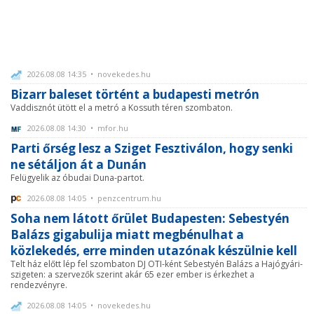
2026.08.08 14:35 • novekedes.hu
Bizarr baleset történt a budapesti metrón
Vaddisznót ütött el a metró a Kossuth téren szombaton.
2026.08.08 14:30 • mfor.hu
Parti őrség lesz a Sziget Fesztiválon, hogy senki
ne sétáljon át a Dunán
Felügyelik az óbudai Duna-partot.
2026.08.08 14:05 • penzcentrum.hu
Soha nem látott őrület Budapesten: Sebestyén
Balázs gigabulija miatt megbénulhat a
közlekedés, erre minden utazónak készülnie kell
Telt ház előtt lép fel szombaton DJ OTI-ként Sebestyén Balázs a Hajógyári-
szigeten: a szervezők szerint akár 65 ezer ember is érkezhet a
rendezvényre.
2026.08.08 14:05 • novekedes.hu