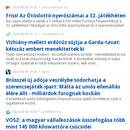
2026.08.08 19:20 • penzcentrum.hu
Friss! Az Ötöslottó nyerőszámai a 32. játékhéten
Na, vajon elvitte-e valaki a 1 milliárd 555 millió forintos főnyereményt a
32. játékhéten? Mutatjuk az ötös lottó nyerőszámait és a nyereményeket!
2026.08.08 19:10 • novekedes.hu
Vízhiány mellett erdőtűz sújtja a Garda-tavat:
kétszáz embert menekítettek ki
Több mint kétszáz embert - közöttük számos turistát - menekítettek ki tűz
miatt az észak-olaszországi Garda-tónál. A környéket vízhiány is sújtja:
bírságot szabnak ki több településen azokra, akik vizet ...
2026.08.08 19:00 • vg.hu
Brüsszel új adója veszélybe sodorhatja a
szerencsejáték-ipart: Málta az uniós ellenállás
élére állt - milliárdok forognak kockán
A következő uniós költségvetés finanszírozása újabb konfliktust szült a
tagállamok között.
2026.08.08 19:00 • profitline.hu
VOSZ: a magyar vállalkozások összefogása több
mint 145 000 kilowattóra csúcsidei