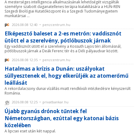
A mesterséges intelligencia alkalmazásának lehetőségét vizsgálták
személyre szabott daganatellenes terápia kialakítására a HUN-REN
Szegedi Biológiai Kutatóközpont és a Szegedi Tudományegyetem
munkatársai ...
2026.08.08 12:40 • penzcentrum.hu
Elképesztő baleset a 2-es metrón: vaddisznót
ütött el a szerelvény, pótlóbuszok járnak
Egy vaddisznót ütött el a szerelvény a Kossuth Lajos téri állomásnál,
pótlóbuszok járnak a Deák Ferenc tér és a Déli pályaudvar között.
2026.08.08 12:35 • penzcentrum.hu
Hatalmas a krízis a Dunán: uszályokat
süllyesztenek el, hogy elkerüljék az atomerőmű
leállását
A rekordalacsony dunai vízállás miatt rendkívüli intézkedésre kényszerült
Románia.
2026.08.08 12:25 • privatbankar.hu
Újabb gyanús drónok tűntek fel
Németországban, ezúttal egy katonai bázis
közelében
A lipcsei eset után két nappal.