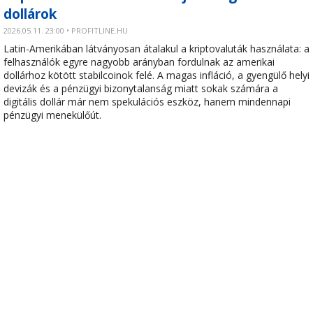
dollárok
2026.05.11. 23:00 • PROFITLINE.HU
Latin-Amerikában látványosan átalakul a kriptovaluták használata: a
felhasználók egyre nagyobb arányban fordulnak az amerikai
dollárhoz kötött stabilcoinok felé. A magas infláció, a gyengülő helyi
devizák és a pénzügyi bizonytalanság miatt sokak számára a
digitális dollár már nem spekulációs eszköz, hanem mindennapi
pénzügyi menekülőút.