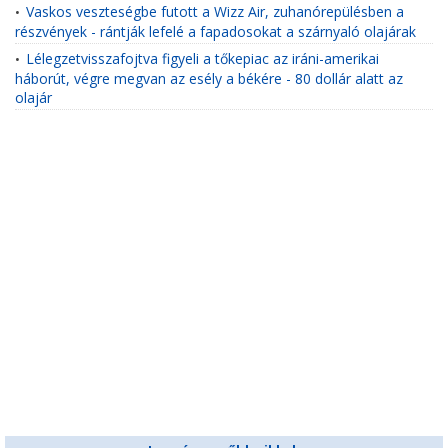
Vaskos veszteségbe futott a Wizz Air, zuhanórepülésben a
•
részvények - rántják lefelé a fapadosokat a szárnyaló olajárak
Lélegzetvisszafojtva figyeli a tőkepiac az iráni-amerikai
•
háborút, végre megvan az esély a békére - 80 dollár alatt az
olajár