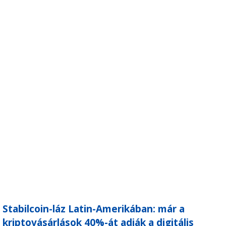
Stabilcoin-láz Latin-Amerikában: már a
kriptovásárlások 40%-át adják a digitális