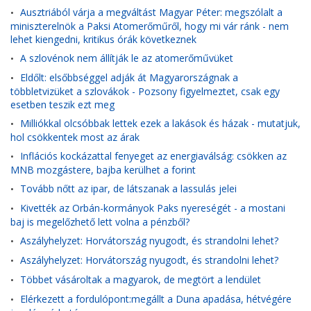
Ausztriából várja a megváltást Magyar Péter: megszólalt a
•
miniszterelnök a Paksi Atomerőműről, hogy mi vár ránk - nem
lehet kiengedni, kritikus órák következnek
A szlovénok nem állítják le az atomerőművüket
•
Eldőlt: elsőbbséggel adják át Magyarországnak a
•
többletvizüket a szlovákok - Pozsony figyelmeztet, csak egy
esetben teszik ezt meg
Milliókkal olcsóbbak lettek ezek a lakások és házak - mutatjuk,
•
hol csökkentek most az árak
Inflációs kockázattal fenyeget az energiaválság: csökken az
•
MNB mozgástere, bajba kerülhet a forint
Tovább nőtt az ipar, de látszanak a lassulás jelei
•
Kivették az Orbán-kormányok Paks nyereségét - a mostani
•
baj is megelőzhető lett volna a pénzből?
Aszályhelyzet: Horvátország nyugodt, és strandolni lehet?
•
Aszályhelyzet: Horvátország nyugodt, és strandolni lehet?
•
Többet vásároltak a magyarok, de megtört a lendület
•
Elérkezett a fordulópont:megállt a Duna apadása, hétvégére
•