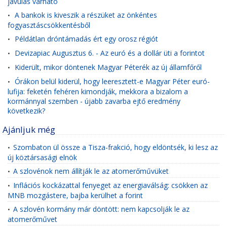
javulás várható
A bankok is kiveszik a részüket az önkéntes
•
fogyasztáscsökkentésből
Példátlan dróntámadás ért egy orosz régiót
•
Devizapiac Augusztus 6. - Az euró és a dollár üti a forintot
•
Kiderült, mikor döntenek Magyar Péterék az új államfőről
•
Órákon belül kiderül, hogy leeresztett-e Magyar Péter euró-
•
lufija: feketén fehéren kimondják, mekkora a bizalom a
kormánnyal szemben - újabb zavarba ejtő eredmény
következik?
Ajánljuk még
Szombaton ül össze a Tisza-frakció, hogy eldöntsék, ki lesz az
•
új köztársasági elnök
A szlovénok nem állítják le az atomerőművüket
•
Inflációs kockázattal fenyeget az energiaválság: csökken az
•
MNB mozgástere, bajba kerülhet a forint
A szlovén kormány már döntött: nem kapcsolják le az
•
atomerőművet