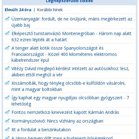
Legnépszerűbb cikkek
Elmúlt 24 óra
|
Korábbi hírek
Üzemanyagár: fordult, de ne örüljünk, máris megérkezett az
újabb baj
Elképesztő turistainvázió Montenegróban - Három nap alatt
632 ezren lépték át a határt
A tenger alatt kötik össze Spanyolországot és
Franciaországot - Közel 400 kilométeres elektromos
kábelrendszer épül
Vitézy Dávid meglepő kérdést intézett az autósokhoz: lesz,
akiben ettől meghűl a vér
Kiszámolták, hogy tényleg olcsóbb-e külföldön vásárolni,
mint a magyar boltokban
Így kaphat egy magyar nyugdíjas olcsóbban gyógyszert - 7
lehetőség
Fontos nemzetközi kinevezést kapott Kármán András
Kormányszóvivő: Nincs vízhiány az országban
Itt a fordulat a benzinkutakon
A János-hegyen dőlt meg a budapesti hőségrekord