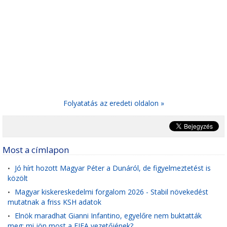
Folyatatás az eredeti oldalon »
Most a címlapon
Jó hírt hozott Magyar Péter a Dunáról, de figyelmeztetést is
•
közölt
Magyar kiskereskedelmi forgalom 2026 - Stabil növekedést
•
mutatnak a friss KSH adatok
Elnök maradhat Gianni Infantino, egyelőre nem buktatták
•
meg: mi jön most a FIFA vezetőjének?