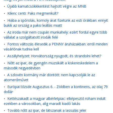
Újabb kamatcsökkkentést hajtott végre az MNB
•
Kilenc centi: Paks megmenkült?
•
Hiába a spórolás, komoly árat fizetünk az esti órákban: ennyit
•
bukik az ország a paksi leállás miatt
Az iroda már nem csupán munkahely: ezért fordul egyre több
•
vállalat a szolgáltatott irodák felé
Fontos változás élesedik a PENNY áruházakban: erről minden
•
vásárlónak tudnia kell
Aszályhelyzet: Horvátország nyugodt, és strandolni lehet?
•
Nőtt az ipar, de gyengén muzsikált a kiskereskedelem a
•
második negyedévben
A szlovén kormány már döntött: nem kapcsolják le az
•
atomerőművet
Európai tőzsde Augusztus 6. - Zöldben a kontinens, az olaj 79
•
dollár
Kettészakadt a magyar albérletpiac: elképesztő roham indult
•
ezekben a városokban, alig maradt kiadó lakás
Tovább nőtt az ipar, de látszanak a lassulás jelei
•