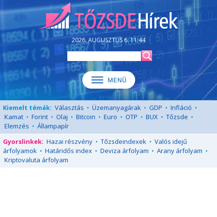
2026. AUGUSZTUS 6. 11:44
Kiemelt témák:
Választás
•
Üzemanyagárak
•
GDP
•
Infláció
•
Kamat
•
Forint
•
Olaj
•
Bitcoin
•
Euro
•
OTP
•
BUX
•
Tőzsde
•
Elemzés
•
Állampapír
Gyorslinkek:
Hazai részvény
•
Tőzsdeindexek
•
Valós idejű
árfolyamok
•
Határidős index
•
Deviza árfolyam
•
Arany árfolyam
•
Kriptovaluta árfolyam