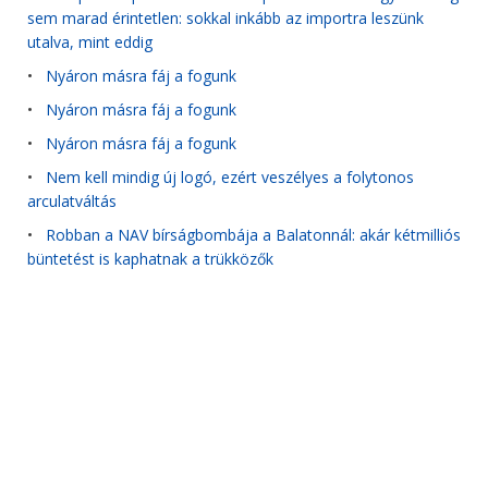
sem marad érintetlen: sokkal inkább az importra leszünk
utalva, mint eddig
•
Nyáron másra fáj a fogunk
•
Nyáron másra fáj a fogunk
•
Nyáron másra fáj a fogunk
•
Nem kell mindig új logó, ezért veszélyes a folytonos
arculatváltás
•
Robban a NAV bírságbombája a Balatonnál: akár kétmilliós
büntetést is kaphatnak a trükközők