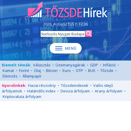
2026. AUGUSZTUS 7. 12:36
Kiemelt témák:
Választás
•
Üzemanyagárak
•
GDP
•
Infláció
•
Kamat
•
Forint
•
Olaj
•
Bitcoin
•
Euro
•
OTP
•
BUX
•
Tőzsde
•
Elemzés
•
Állampapír
Gyorslinkek:
Hazai részvény
•
Tőzsdeindexek
•
Valós idejű
árfolyamok
•
Határidős index
•
Deviza árfolyam
•
Arany árfolyam
•
Kriptovaluta árfolyam