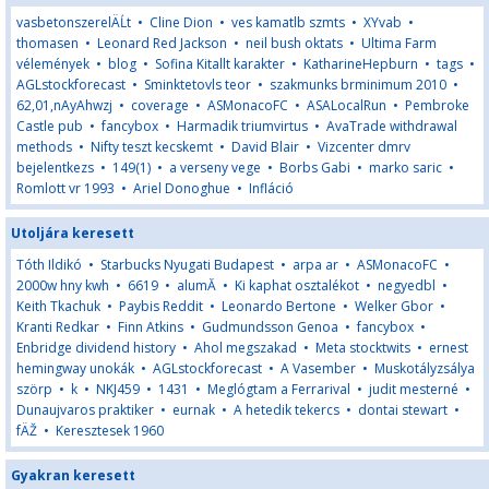
vasbetonszerelÄĹt
•
Cline Dion
•
ves kamatlb szmts
•
XYvab
•
thomasen
•
Leonard Red Jackson
•
neil bush oktats
•
Ultima Farm
vélemények
•
blog
•
Sofina Kitallt karakter
•
KatharineHepburn
•
tags
•
AGLstockforecast
•
Sminktetovls teor
•
szakmunks brminimum 2010
•
62,01,nAyAhwzj
•
coverage
•
ASMonacoFC
•
ASALocalRun
•
Pembroke
Castle pub
•
fancybox
•
Harmadik triumvirtus
•
AvaTrade withdrawal
methods
•
Nifty teszt kecskemt
•
David Blair
•
Vizcenter dmrv
bejelentkezs
•
149(1)
•
a verseny vege
•
Borbs Gabi
•
marko saric
•
Romlott vr 1993
•
Ariel Donoghue
•
Infláció
Utoljára keresett
Tóth Ildikó
•
Starbucks Nyugati Budapest
•
arpa ar
•
ASMonacoFC
•
2000w hny kwh
•
6619
•
alumĂ
•
Ki kaphat osztalékot
•
negyedbl
•
Keith Tkachuk
•
Paybis Reddit
•
Leonardo Bertone
•
Welker Gbor
•
Kranti Redkar
•
Finn Atkins
•
Gudmundsson Genoa
•
fancybox
•
Enbridge dividend history
•
Ahol megszakad
•
Meta stocktwits
•
ernest
hemingway unokák
•
AGLstockforecast
•
A Vasember
•
Muskotályzsálya
szörp
•
k
•
NKJ459
•
1431
•
Meglógtam a Ferrarival
•
judit mesterné
•
Dunaujvaros praktiker
•
eurnak
•
A hetedik tekercs
•
dontai stewart
•
fÄŽ
•
Keresztesek 1960
Gyakran keresett