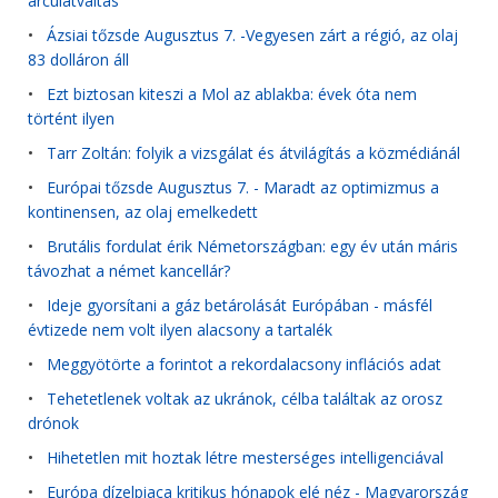
arculatváltás
•
Ázsiai tőzsde Augusztus 7. -Vegyesen zárt a régió, az olaj
83 dolláron áll
•
Ezt biztosan kiteszi a Mol az ablakba: évek óta nem
történt ilyen
•
Tarr Zoltán: folyik a vizsgálat és átvilágítás a közmédiánál
•
Európai tőzsde Augusztus 7. - Maradt az optimizmus a
kontinensen, az olaj emelkedett
•
Brutális fordulat érik Németországban: egy év után máris
távozhat a német kancellár?
•
Ideje gyorsítani a gáz betárolását Európában - másfél
évtizede nem volt ilyen alacsony a tartalék
•
Meggyötörte a forintot a rekordalacsony inflációs adat
•
Tehetetlenek voltak az ukránok, célba találtak az orosz
drónok
•
Hihetetlen mit hoztak létre mesterséges intelligenciával
•
Európa dízelpiaca kritikus hónapok elé néz - Magyarország