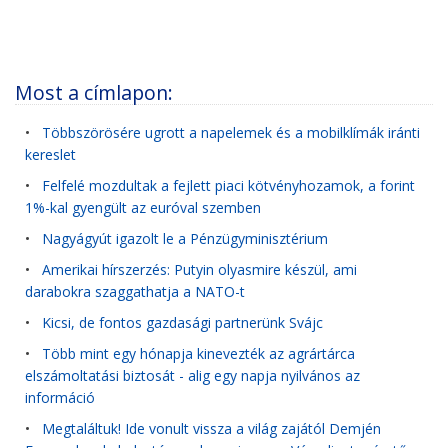
Most a címlapon:
•
Többszörösére ugrott a napelemek és a mobilklímák iránti
kereslet
•
Felfelé mozdultak a fejlett piaci kötvényhozamok, a forint
1%-kal gyengült az euróval szemben
•
Nagyágyút igazolt le a Pénzügyminisztérium
•
Amerikai hírszerzés: Putyin olyasmire készül, ami
darabokra szaggathatja a NATO-t
•
Kicsi, de fontos gazdasági partnerünk Svájc
•
Több mint egy hónapja kinevezték az agrártárca
elszámoltatási biztosát - alig egy napja nyilvános az
információ
•
Megtaláltuk! Ide vonult vissza a világ zajától Demjén