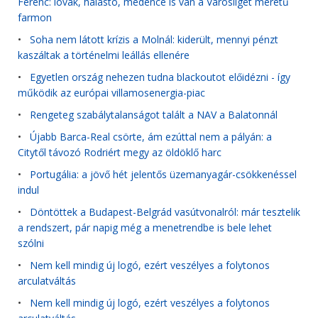
Ferenc: lovak, halastó, medence is van a Városliget méretű
farmon
•
Soha nem látott krízis a Molnál: kiderült, mennyi pénzt
kaszáltak a történelmi leállás ellenére
•
Egyetlen ország nehezen tudna blackoutot előidézni - így
működik az európai villamosenergia-piac
•
Rengeteg szabálytalanságot talált a NAV a Balatonnál
•
Újabb Barca-Real csörte, ám ezúttal nem a pályán: a
Citytől távozó Rodriért megy az öldöklő harc
•
Portugália: a jövő hét jelentős üzemanyagár-csökkenéssel
indul
•
Döntöttek a Budapest-Belgrád vasútvonalról: már tesztelik
a rendszert, pár napig még a menetrendbe is bele lehet
szólni
•
Nem kell mindig új logó, ezért veszélyes a folytonos
arculatváltás
•
Nem kell mindig új logó, ezért veszélyes a folytonos