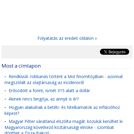
Folyatatás az eredeti oldalon »
Most a címlapon
Rendkívüli: robbanás történt a Mol finomítójában - azonnal
•
megszólalt az olajtársaság az incidensről
Erősödött a forint, ismét 315 alatt a dollár
•
Akinek nincs bingója, az annyit is ér?
•
Hogyan alakulnak a betéti- és hitelkamatok az inflációhoz
•
képest?
Magyar Péter váratlanul elszólta magát: közülük kerülhet ki
•
Magyarország következő köztársasági elnöke - szombat
dönthet a Tisza-frakció