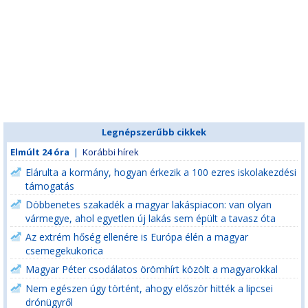
Legnépszerűbb cikkek
Elmúlt 24 óra
|
Korábbi hírek
Elárulta a kormány, hogyan érkezik a 100 ezres iskolakezdési
támogatás
Döbbenetes szakadék a magyar lakáspiacon: van olyan
vármegye, ahol egyetlen új lakás sem épült a tavasz óta
Az extrém hőség ellenére is Európa élén a magyar
csemegekukorica
Magyar Péter csodálatos örömhírt közölt a magyarokkal
Nem egészen úgy történt, ahogy először hitték a lipcsei
drónügyről