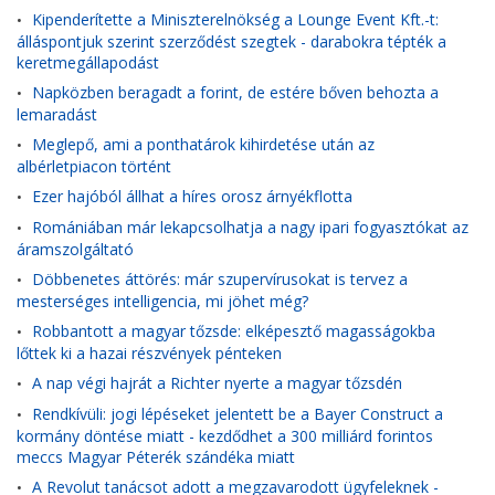
Kipenderítette a Miniszterelnökség a Lounge Event Kft.-t:
•
álláspontjuk szerint szerződést szegtek - darabokra tépték a
keretmegállapodást
Napközben beragadt a forint, de estére bőven behozta a
•
lemaradást
Meglepő, ami a ponthatárok kihirdetése után az
•
albérletpiacon történt
Ezer hajóból állhat a híres orosz árnyékflotta
•
Romániában már lekapcsolhatja a nagy ipari fogyasztókat az
•
áramszolgáltató
Döbbenetes áttörés: már szupervírusokat is tervez a
•
mesterséges intelligencia, mi jöhet még?
Robbantott a magyar tőzsde: elképesztő magasságokba
•
lőttek ki a hazai részvények pénteken
A nap végi hajrát a Richter nyerte a magyar tőzsdén
•
Rendkívüli: jogi lépéseket jelentett be a Bayer Construct a
•
kormány döntése miatt - kezdődhet a 300 milliárd forintos
meccs Magyar Péterék szándéka miatt
A Revolut tanácsot adott a megzavarodott ügyfeleknek -
•