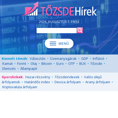
2026. AUGUSZTUS 7. 19:53
Kiemelt témák:
Választás
•
Üzemanyagárak
•
GDP
•
Infláció
•
Kamat
•
Forint
•
Olaj
•
Bitcoin
•
Euro
•
OTP
•
BUX
•
Tőzsde
•
Elemzés
•
Állampapír
Gyorslinkek:
Hazai részvény
•
Tőzsdeindexek
•
Valós idejű
árfolyamok
•
Határidős index
•
Deviza árfolyam
•
Arany árfolyam
•
Kriptovaluta árfolyam