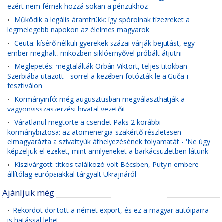
ezért nem férnek hozzá sokan a pénzükhöz
Működik a legális áramtrükk: így spórolnak tízezreket a
•
legmelegebb napokon az élelmes magyarok
Ceuta: kísérő nélküli gyerekek százai várják bejutást, egy
•
ember meghalt, miközben siklóernyővel próbált átjutni
Meglepetés: megtalálták Orbán Viktort, teljes titokban
•
Szerbiába utazott - sörrel a kezében fotózták le a Guča-i
fesztiválon
Kormányinfó: még augusztusban megválaszthatják a
•
vagyonvisszaszerzési hivatal vezetőit
Váratlanul megtörte a csendet Paks 2 korábbi
•
kormánybiztosa: az atomenergia-szakértő részletesen
elmagyarázta a szivattyúk áthelyezésének folyamatát - 'Ne úgy
képzeljük el ezeket, mint amilyeneket a barkácsüzletben látunk'
Kiszivárgott: titkos találkozó volt Bécsben, Putyin embere
•
állítólag európaiakkal tárgyalt Ukrajnáról
Ajánljuk még
Rekordot döntött a német export, és ez a magyar autóiparra
•
is hatással lehet