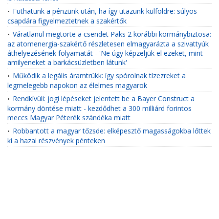
Futhatunk a pénzünk után, ha így utazunk külföldre: súlyos
•
csapdára figyelmeztetnek a szakértők
Váratlanul megtörte a csendet Paks 2 korábbi kormánybiztosa:
•
az atomenergia-szakértő részletesen elmagyarázta a szivattyúk
áthelyezésének folyamatát - 'Ne úgy képzeljük el ezeket, mint
amilyeneket a barkácsüzletben látunk'
Működik a legális áramtrükk: így spórolnak tízezreket a
•
legmelegebb napokon az élelmes magyarok
Rendkívüli: jogi lépéseket jelentett be a Bayer Construct a
•
kormány döntése miatt - kezdődhet a 300 milliárd forintos
meccs Magyar Péterék szándéka miatt
Robbantott a magyar tőzsde: elképesztő magasságokba lőttek
•
ki a hazai részvények pénteken