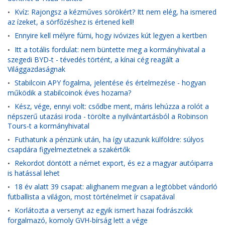
Kvíz: Rajongsz a kézműves sörökért? Itt nem elég, ha ismered
•
az ízeket, a sörfőzéshez is értened kell!
Ennyire kell mélyre fúrni, hogy ivóvizes kút legyen a kertben
•
Itt a totális fordulat: nem büntette meg a kormányhivatal a
•
szegedi BYD-t - tévedés történt, a kínai cég reagált a
Világgazdaságnak
Stabilcoin APY fogalma, jelentése és értelmezése - hogyan
•
működik a stabilcoinok éves hozama?
Kész, vége, ennyi volt: csődbe ment, máris lehúzza a rolót a
•
népszerű utazási iroda - törölte a nyilvántartásból a Robinson
Tours-t a kormányhivatal
Futhatunk a pénzünk után, ha így utazunk külföldre: súlyos
•
csapdára figyelmeztetnek a szakértők
Rekordot döntött a német export, és ez a magyar autóiparra
•
is hatással lehet
18 év alatt 39 csapat: alighanem megvan a legtöbbet vándorló
•
futballista a világon, most történelmet ír csapatával
Korlátozta a versenyt az egyik ismert hazai fodrászcikk
•
forgalmazó, komoly GVH-bírság lett a vége