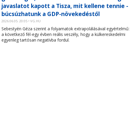
javaslatot kapott a Tisza, mit kellene tennie -
búcsúzhatunk a GDP-növekedéstől
2026.06.05. 20:05 • VG.HU
Sebestyén Géza szerint a folyamatok extrapolálásával egyértelmű:
a következő fél-egy évben reális veszély, hogy a külkereskedelmi
egyenleg tartósan negatívba fordul.