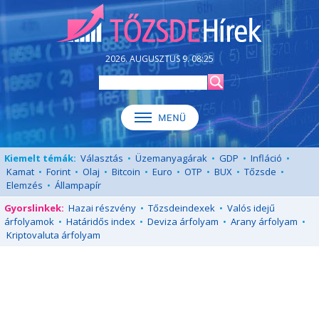
2026. AUGUSZTUS 9. 08:25
Kiemelt témák:
Választás
•
Üzemanyagárak
•
GDP
•
Infláció
•
Kamat
•
Forint
•
Olaj
•
Bitcoin
•
Euro
•
OTP
•
BUX
•
Tőzsde
•
Elemzés
•
Állampapír
Gyorslinkek:
Hazai részvény
•
Tőzsdeindexek
•
Valós idejű
árfolyamok
•
Határidős index
•
Deviza árfolyam
•
Arany árfolyam
•
Kriptovaluta árfolyam