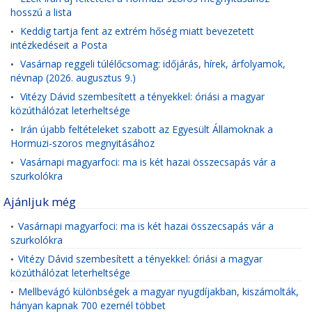
hosszú a lista
Keddig tartja fent az extrém hőség miatt bevezetett
•
intézkedéseit a Posta
Vasárnap reggeli túlélőcsomag: időjárás, hírek, árfolyamok,
•
névnap (2026. augusztus 9.)
Vitézy Dávid szembesített a tényekkel: óriási a magyar
•
közúthálózat leterheltsége
Irán újabb feltételeket szabott az Egyesült Államoknak a
•
Hormuzi-szoros megnyitásához
Vasárnapi magyarfoci: ma is két hazai összecsapás vár a
•
szurkolókra
Ajánljuk még
Vasárnapi magyarfoci: ma is két hazai összecsapás vár a
•
szurkolókra
Vitézy Dávid szembesített a tényekkel: óriási a magyar
•
közúthálózat leterheltsége
Mellbevágó különbségek a magyar nyugdíjakban, kiszámolták,
•
hányan kapnak 700 ezernél többet