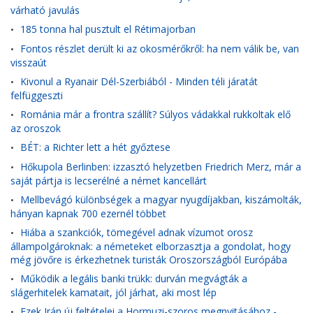
várható javulás
185 tonna hal pusztult el Rétimajorban
•
Fontos részlet derült ki az okosmérőkről: ha nem válik be, van
•
visszaút
Kivonul a Ryanair Dél-Szerbiából - Minden téli járatát
•
felfüggeszti
Románia már a frontra szállít? Súlyos vádakkal rukkoltak elő
•
az oroszok
BÉT: a Richter lett a hét győztese
•
Hőkupola Berlinben: izzasztó helyzetben Friedrich Merz, már a
•
saját pártja is lecserélné a német kancellárt
Mellbevágó különbségek a magyar nyugdíjakban, kiszámolták,
•
hányan kapnak 700 ezernél többet
Hiába a szankciók, tömegével adnak vízumot orosz
•
állampolgároknak: a németeket elborzasztja a gondolat, hogy
még jövőre is érkezhetnek turisták Oroszországból Európába
Működik a legális banki trükk: durván megvágták a
•
slágerhitelek kamatait, jól járhat, aki most lép
Ezek Irán új feltételei a Hormuzi-szoros megnyitásához -
•