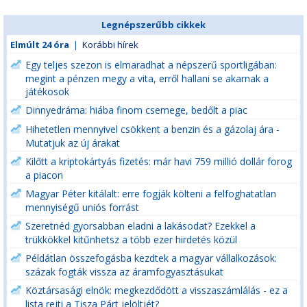
Legnépszerűbb cikkek
Elmúlt 24 óra
|
Korábbi hírek
Egy teljes szezon is elmaradhat a népszerű sportligában:
megint a pénzen megy a vita, erről hallani se akarnak a
játékosok
Dinnyedráma: hiába finom csemege, bedőlt a piac
Hihetetlen mennyivel csökkent a benzin és a gázolaj ára -
Mutatjuk az új árakat
Kilőtt a kriptokártyás fizetés: már havi 759 millió dollár forog
a piacon
Magyar Péter kitálalt: erre fogják költeni a felfoghatatlan
mennyiségű uniós forrást
Szeretnéd gyorsabban eladni a lakásodat? Ezekkel a
trükkökkel kitűnhetsz a több ezer hirdetés közül
Példátlan összefogásba kezdtek a magyar vállalkozások:
százak fogták vissza az áramfogyasztásukat
Köztársasági elnök: megkezdődött a visszaszámlálás - ez a
lista rejti a Tisza Párt jelöltjét?