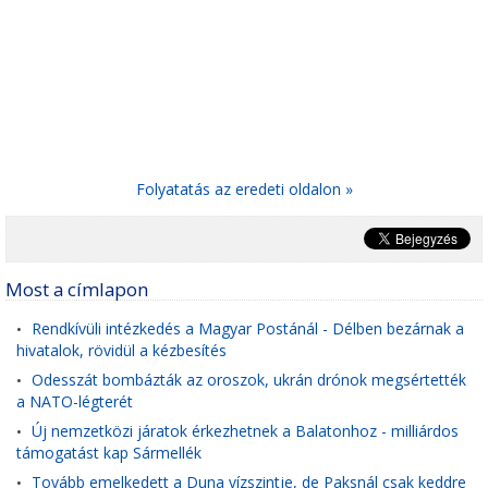
Folyatatás az eredeti oldalon »
Most a címlapon
Rendkívüli intézkedés a Magyar Postánál - Délben bezárnak a
•
hivatalok, rövidül a kézbesítés
Odesszát bombázták az oroszok, ukrán drónok megsértették
•
a NATO-légterét
Új nemzetközi járatok érkezhetnek a Balatonhoz - milliárdos
•
támogatást kap Sármellék
Tovább emelkedett a Duna vízszintje, de Paksnál csak keddre
•