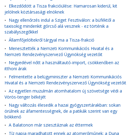
Elkezdődött a Tisza frakcióülése: Hamarosan kiderül, kit
•
jelölnek köztársasági elnöknek
Nagy ellenőrzés indul a Sziget Fesztiválon: a büféktől a
•
taxisokig mindenkit górcső alá vesznek - ez történik a
szabályszegőkkel
Államfőjelöltekről tárgyal ma a Tisza-frakció
•
Menesztették a Nemzeti Kommunikációs Hivatal és a
•
Nemzeti Rendezvényszervező Ügynökség vezetőit
Negyedével nőtt a használtautó-import, csökkenőben az
•
itthoni árak
Felmentette a belügyminiszter a Nemzeti Kommunikációs
•
Hivatal és a Nemzeti Rendezvényszervező Ügynökség vezetőit
Az egyetlen muzulmán atomhatalom új szövetsége védi a
•
Vörös-tenger békéjét
Nagy változás élesedik a hazai gyógyszertárakban: sokan
•
örülnek az áfamentességnek, de a patikák szerint van egy
bökkenő
A Balatonon már sziesztáznak az éttermek
•
Tíz napja maradhatott ennek az atomerőműnek: a Duna
•