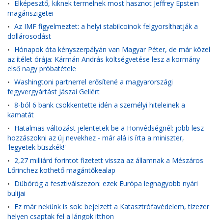
Elképesztő, kiknek termelnek most hasznot Jeffrey Epstein
•
magánszigetei
Az IMF figyelmeztet: a helyi stabilcoinok felgyorsíthatják a
•
dollárosodást
Hónapok óta kényszerpályán van Magyar Péter, de már közel
•
az ítélet órája: Kármán András költségvetése lesz a kormány
első nagy próbatétele
Washingtoni partnerrel erősítené a magyarországi
•
fegyvergyártást Jászai Gellért
8-ból 6 bank csökkentette idén a személyi hiteleinek a
•
kamatát
Hatalmas változást jelentetek be a Honvédségnél: jobb lesz
•
hozzászokni az új nevekhez - már alá is írta a miniszter,
'legyetek büszkék!'
2,27 milliárd forintot fizetett vissza az államnak a Mészáros
•
Lőrinchez köthető magántőkealap
Dübörög a fesztiválszezon: ezek Európa legnagyobb nyári
•
bulijai
Ez már nekünk is sok: bejelzett a Katasztrófavédelem, tízezer
•
helyen csaptak fel a lángok itthon