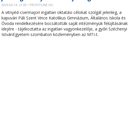
2026.06.14. 21:00 • PROFITLINE.HU
A vitnyéd-csermajori ingatlan oktatási célokat szolgál jelenleg, a
kapuvári Páli Szent Vince Katolikus Gimnázium, Általános Iskola és
Óvoda rendelkezésére bocsátották saját intézményük felújításának
idejére - tájékoztatta az ingatlan vagyonkezelője, a győri Széchenyi
IstvánEgyetem szombaton közleményben az MTI-t.