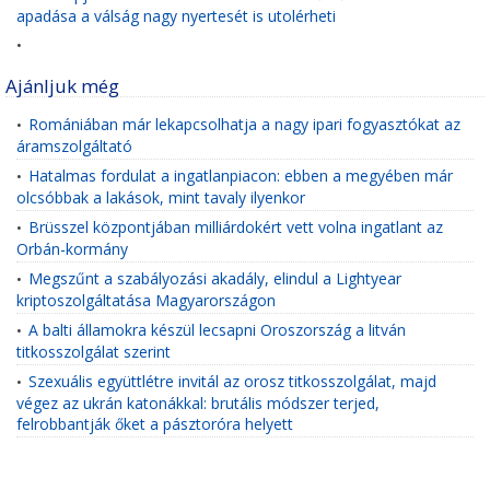
apadása a válság nagy nyertesét is utolérheti
•
Ajánljuk még
Romániában már lekapcsolhatja a nagy ipari fogyasztókat az
•
áramszolgáltató
Hatalmas fordulat a ingatlanpiacon: ebben a megyében már
•
olcsóbbak a lakások, mint tavaly ilyenkor
Brüsszel központjában milliárdokért vett volna ingatlant az
•
Orbán-kormány
Megszűnt a szabályozási akadály, elindul a Lightyear
•
kriptoszolgáltatása Magyarországon
A balti államokra készül lecsapni Oroszország a litván
•
titkosszolgálat szerint
Szexuális együttlétre invitál az orosz titkosszolgálat, majd
•
végez az ukrán katonákkal: brutális módszer terjed,
felrobbantják őket a pásztoróra helyett