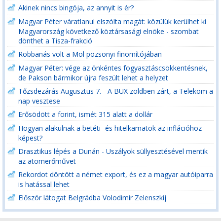
Akinek nincs bingója, az annyit is ér?
Magyar Péter váratlanul elszólta magát: közülük kerülhet ki
Magyarország következő köztársasági elnöke - szombat
dönthet a Tisza-frakció
Robbanás volt a Mol pozsonyi finomítójában
Magyar Péter: vége az önkéntes fogyasztáscsökkentésnek,
de Pakson bármikor újra feszült lehet a helyzet
Tőzsdezárás Augusztus 7. - A BUX zöldben zárt, a Telekom a
nap vesztese
Erősödött a forint, ismét 315 alatt a dollár
Hogyan alakulnak a betéti- és hitelkamatok az inflációhoz
képest?
Drasztikus lépés a Dunán - Uszályok süllyesztésével mentik
az atomerőművet
Rekordot döntött a német export, és ez a magyar autóiparra
is hatással lehet
Először látogat Belgrádba Volodimir Zelenszkij