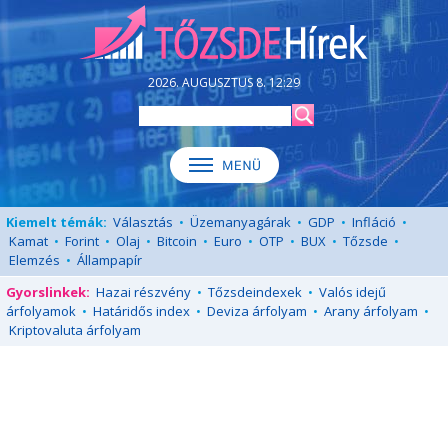
2026. AUGUSZTUS 8. 12:29
Kiemelt témák:
Választás
•
Üzemanyagárak
•
GDP
•
Infláció
•
Kamat
•
Forint
•
Olaj
•
Bitcoin
•
Euro
•
OTP
•
BUX
•
Tőzsde
•
Elemzés
•
Állampapír
Gyorslinkek:
Hazai részvény
•
Tőzsdeindexek
•
Valós idejű
árfolyamok
•
Határidős index
•
Deviza árfolyam
•
Arany árfolyam
•
Kriptovaluta árfolyam