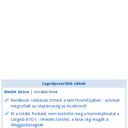
Legnépszerűbb cikkek
Elmúlt 24 óra
|
Korábbi hírek
Rendkívüli: robbanás történt a Mol finomítójában - azonnal
megszólalt az olajtársaság az incidensről
Itt a totális fordulat: nem büntette meg a kormányhivatal a
szegedi BYD-t - tévedés történt, a kínai cég reagált a
Világgazdaságnak