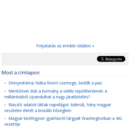
Folyatatás az eredeti oldalon »
Most a címlapon
Dinnyedráma: hiába finom csemege, bedőlt a piac
•
Mentőövet dob a kormány a vidéki repülőtereknek: a
•
milliárdokból újraindulhat a nagy járatbővítés?
Riasztó adatok láttak napvilágot: kiderült, hány magyar
•
vesztette életét a brutális hőségben
Magyar kézifegyver-gyártásról tárgyalt Washingtonban a 4iG
•
vezetője