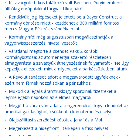
Kiszivárgott: titkos találkozó volt Bécsben, Putyin embere
•
állítólag európaiakkal tárgyalt Ukrajnáról
Rendkívüli: jogi lépéseket jelentett be a Bayer Construct a
•
kormány döntése miatt - kezdődhet a 300 milliárd forintos
meccs Magyar Péterék szándéka miatt
Kormányinfó: még augusztusban megválaszthatják a
•
vagyonvisszaszerzési hivatal vezetőit
Váratlanul megtörte a csendet Paks 2 korábbi
•
kormánybiztosa: az atomenergia-szakértő részletesen
elmagyarázta a szivattyúk áthelyezésének folyamatát - 'Ne úgy
képzeljük el ezeket, mint amilyeneket a barkácsüzletben látunk'
A Revolut tanácsot adott a megzavarodott ügyfeleknek -
•
ezért nem férnek hozzá sokan a pénzükhöz
Működik a legális áramtrükk: így spórolnak tízezreket a
•
legmelegebb napokon az élelmes magyarok
Megjött a várva várt adat a tengerentúlról: fogy a lendület az
•
amerikai gazdaságból, csökkent a kamatemelés esélye
Olajszállítási szerződést kötött a Janaf és a Mol
•
Megérkezett a hidegfront - térképen a friss helyzet
•