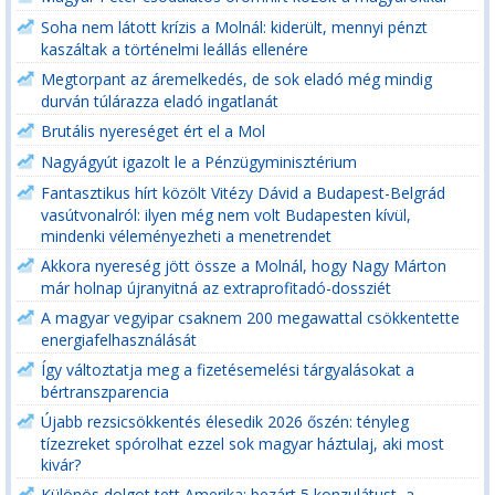
Soha nem látott krízis a Molnál: kiderült, mennyi pénzt
kaszáltak a történelmi leállás ellenére
Megtorpant az áremelkedés, de sok eladó még mindig
durván túlárazza eladó ingatlanát
Brutális nyereséget ért el a Mol
Nagyágyút igazolt le a Pénzügyminisztérium
Fantasztikus hírt közölt Vitézy Dávid a Budapest-Belgrád
vasútvonalról: ilyen még nem volt Budapesten kívül,
mindenki véleményezheti a menetrendet
Akkora nyereség jött össze a Molnál, hogy Nagy Márton
már holnap újranyitná az extraprofitadó-dossziét
A magyar vegyipar csaknem 200 megawattal csökkentette
energiafelhasználását
Így változtatja meg a fizetésemelési tárgyalásokat a
bértranszparencia
Újabb rezsicsökkentés élesedik 2026 őszén: tényleg
tízezreket spórolhat ezzel sok magyar háztulaj, aki most
kivár?
Különös dolgot tett Amerika: bezárt 5 konzulátust, a