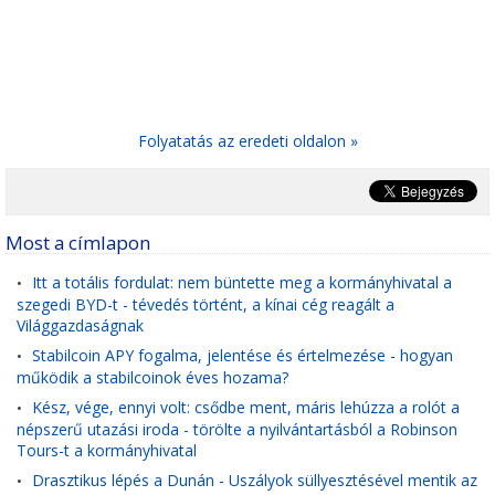
Folyatatás az eredeti oldalon »
Most a címlapon
Itt a totális fordulat: nem büntette meg a kormányhivatal a
•
szegedi BYD-t - tévedés történt, a kínai cég reagált a
Világgazdaságnak
Stabilcoin APY fogalma, jelentése és értelmezése - hogyan
•
működik a stabilcoinok éves hozama?
Kész, vége, ennyi volt: csődbe ment, máris lehúzza a rolót a
•
népszerű utazási iroda - törölte a nyilvántartásból a Robinson
Tours-t a kormányhivatal
Drasztikus lépés a Dunán - Uszályok süllyesztésével mentik az
•