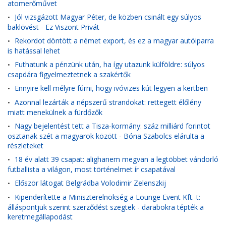
atomerőművet
Jól vizsgázott Magyar Péter, de közben csinált egy súlyos
•
baklövést - Ez Viszont Privát
Rekordot döntött a német export, és ez a magyar autóiparra
•
is hatással lehet
Futhatunk a pénzünk után, ha így utazunk külföldre: súlyos
•
csapdára figyelmeztetnek a szakértők
Ennyire kell mélyre fúrni, hogy ivóvizes kút legyen a kertben
•
Azonnal lezárták a népszerű strandokat: rettegett élőlény
•
miatt menekülnek a fürdőzők
Nagy bejelentést tett a Tisza-kormány: száz milliárd forintot
•
osztanak szét a magyarok között - Bóna Szabolcs elárulta a
részleteket
18 év alatt 39 csapat: alighanem megvan a legtöbbet vándorló
•
futballista a világon, most történelmet ír csapatával
Először látogat Belgrádba Volodimir Zelenszkij
•
Kipenderítette a Miniszterelnökség a Lounge Event Kft.-t:
•
álláspontjuk szerint szerződést szegtek - darabokra tépték a
keretmegállapodást