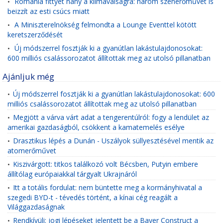
Románia fittyet hány a klímaválságra: három szénerőművet is
•
beizzít az esti csúcs miatt
A Miniszterelnökség felmondta a Lounge Eventtel kötött
•
keretszerződését
Új módszerrel fosztják ki a gyanútlan lakástulajdonosokat:
•
600 milliós csalássorozatot állítottak meg az utolsó pillanatban
Ajánljuk még
Új módszerrel fosztják ki a gyanútlan lakástulajdonosokat: 600
•
milliós csalássorozatot állítottak meg az utolsó pillanatban
Megjött a várva várt adat a tengerentúlról: fogy a lendület az
•
amerikai gazdaságból, csökkent a kamatemelés esélye
Drasztikus lépés a Dunán - Uszályok süllyesztésével mentik az
•
atomerőművet
Kiszivárgott: titkos találkozó volt Bécsben, Putyin embere
•
állítólag európaiakkal tárgyalt Ukrajnáról
Itt a totális fordulat: nem büntette meg a kormányhivatal a
•
szegedi BYD-t - tévedés történt, a kínai cég reagált a
Világgazdaságnak
Rendkívüli: jogi lépéseket jelentett be a Bayer Construct a
•