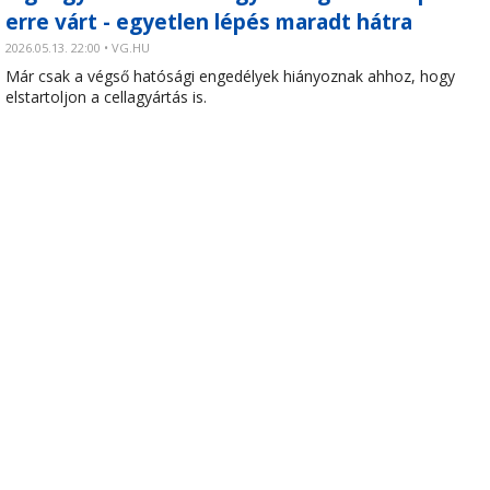
erre várt - egyetlen lépés maradt hátra
2026.05.13. 22:00 • VG.HU
Már csak a végső hatósági engedélyek hiányoznak ahhoz, hogy
elstartoljon a cellagyártás is.