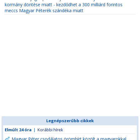
kormány döntése miatt - kezdődhet a 300 milliárd forintos
meccs Magyar Péterék szándéka miatt
Legnépszerűbb cikkek
Elmúlt 24 óra
|
Korábbi hírek
Magyar Péter csodálatos örömhírt közölt a magyarokkal