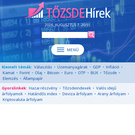
2026. AUGUSZTUS 7. 20:51
Kiemelt témák:
Választás
•
Üzemanyagárak
•
GDP
•
Infláció
•
Kamat
•
Forint
•
Olaj
•
Bitcoin
•
Euro
•
OTP
•
BUX
•
Tőzsde
•
Elemzés
•
Állampapír
Gyorslinkek:
Hazai részvény
•
Tőzsdeindexek
•
Valós idejű
árfolyamok
•
Határidős index
•
Deviza árfolyam
•
Arany árfolyam
•
Kriptovaluta árfolyam