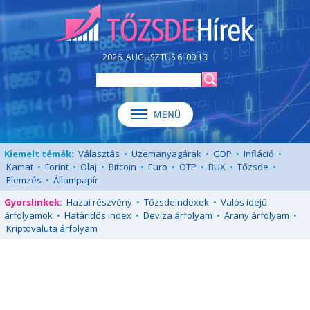
2026. AUGUSZTUS 6. 00:13
Kiemelt témák:
Választás
•
Üzemanyagárak
•
GDP
•
Infláció
•
Kamat
•
Forint
•
Olaj
•
Bitcoin
•
Euro
•
OTP
•
BUX
•
Tőzsde
•
Elemzés
•
Állampapír
Gyorslinkek:
Hazai részvény
•
Tőzsdeindexek
•
Valós idejű
árfolyamok
•
Határidős index
•
Deviza árfolyam
•
Arany árfolyam
•
Kriptovaluta árfolyam