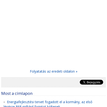
Folyatatás az eredeti oldalon »
Most a címlapon
Energiafejlesztési tervet fogadott el a kormány, az első
•
lépésre 868 milliárd forintot költenek