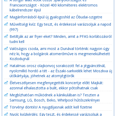
Franciaországot - Közel 400 kilométeres elektromos
kábelrendszer épül
Magánforrásból épül új gyalogoshíd az Óbudai-szigetre
Műveltségi kvíz: Egy teszt, és érdekessé varázsoljuk a napod
(997)
Betiltják az air fryer-eket? Minden, amit a PFAS-korlátozásról
tudni kell
Valóságos csoda, ami most a Dunával történik: nagyon úgy
néz ki, hogy a bolgárok atomerőműve is megmenekülhetett
Kozlodujnál
Hatalmas orosz olajkonvoj sorakozott fel a jégpáncélnál,
nyolcmillió hordó a tét - az Északi-sarkvidék lehet Moszkva új
ütőkártyája, jöhetnek az atomjégtörők
Életveszélyesen megfenyegették koncertje előtt Majkát:
azonnal elhalasztotta a bulit, ekkor pótolhatnak csak
Megbízhatóan működnek a kánikulában is? Teszten a
Samsung, LG, Bosch, Beko, Whirlpool hűtőszekrényei
Törvényi döntés! A nyugdíjasnak adót kell fizetnie
Nyolc kvízkérdés: Egy teszt, és érdekessé varázsoljuk a