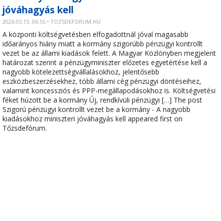
jóváhagyás kell
2026.05.15. 06:55 • TOZSDEFORUM.HU
A központi költségvetésben elfogadottnál jóval magasabb
időarányos hiány miatt a kormány szigorúbb pénzügyi kontrollt
vezet be az állami kiadások felett. A Magyar Közlönyben megjelent
határozat szerint a pénzügyminiszter előzetes egyetértése kell a
nagyobb kötelezettségvállalásokhoz, jelentősebb
eszközbeszerzésekhez, több állami cég pénzügyi döntéseihez,
valamint koncessziós és PPP-megállapodásokhoz is. Költségvetési
féket húzott be a kormány Új, rendkívüli pénzügyi […] The post
Szigorú pénzügyi kontrollt vezet be a kormány - A nagyobb
kiadásokhoz miniszteri jóváhagyás kell appeared first on
Tőzsdefórum.