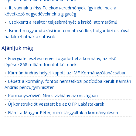
Itt vannak a friss Telekom-eredmények: így indul neki a
•
következő negyedéveknek a gigacég
Csökkenti a reaktor teljesítményét a krskói atomerőmű
•
Ismert magyar utazási iroda ment csődbe, bolgár biztosítóval
•
hadakozhatnak az utasok
Ajánljuk még
Energiafejlesztési tervet fogadott el a kormány, az első
•
lépésre 868 milliárd forintot költenek
Kármán András helyet kapott az IMF Kormányzótanácsában
•
Lépett a kormány, fontos nemzetközi pozícióba került Kármán
•
András pénzügyminiszter
Kormányszóvivő: Nincs vízhiány az országban
•
Új konstrukciót vezetett be az OTP Lakástakarék
•
Elárulta Magyar Péter, miről tárgyaltak a kormányülésen
•