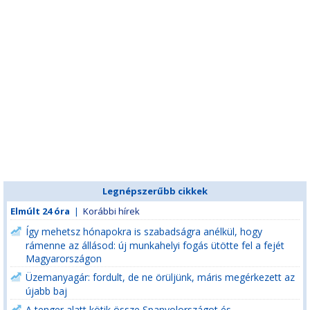
Legnépszerűbb cikkek
Elmúlt 24 óra
|
Korábbi hírek
Így mehetsz hónapokra is szabadságra anélkül, hogy
rámenne az állásod: új munkahelyi fogás ütötte fel a fejét
Magyarországon
Üzemanyagár: fordult, de ne örüljünk, máris megérkezett az
újabb baj
A tenger alatt kötik össze Spanyolországot és