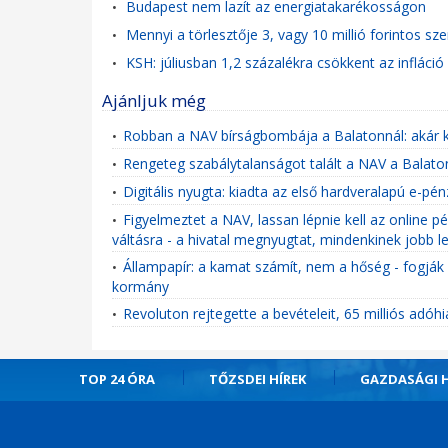
Budapest nem lazít az energiatakarékosságon
•
Mennyi a törlesztője 3, vagy 10 millió forintos sze
•
KSH: júliusban 1,2 százalékra csökkent az infláció
•
Ajánljuk még
Robban a NAV bírságbombája a Balatonnál: akár ké
•
Rengeteg szabálytalanságot talált a NAV a Balato
•
Digitális nyugta: kiadta az első hardveralapú e-p
•
Figyelmeztet a NAV, lassan lépnie kell az online p
•
váltásra - a hivatal megnyugtat, mindenkinek jobb l
Állampapír: a kamat számít, nem a hőség - fogják 
•
kormány
Revoluton rejtegette a bevételeit, 65 milliós adóhi
•
TOP 24 ÓRA
TŐZSDEI HÍREK
GAZDASÁGI H