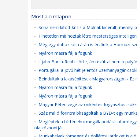
Most a címlapon
Soha nem látott krízis a Molnál: kiderült, mennyi p
•
Hihetetlen mit hoztak létre mesterséges intelligen
•
Még egy doboz kóla árán is érződik a Hormuzi-sz
•
Nyáron másra fáj a fogunk
•
Újabb Barca-Real csörte, ám ezúttal nem a pályán
•
Portugália: a jövő hét jelentős üzemanyagár-csök
•
Beindultak a lakásépítések Magyarországon - Ez 
•
Nyáron másra fáj a fogunk
•
Nyáron másra fáj a fogunk
•
Magyar Péter: vége az önkéntes fogyasztáscsökke
•
Száz millió forintra bírságolták a BYD-t egy munká
•
Meglépték a történelmi megállapodást: atomfegyv
•
olajközpontját
Munkahelyek tömegeit és dollármilliárdokat is elé
•