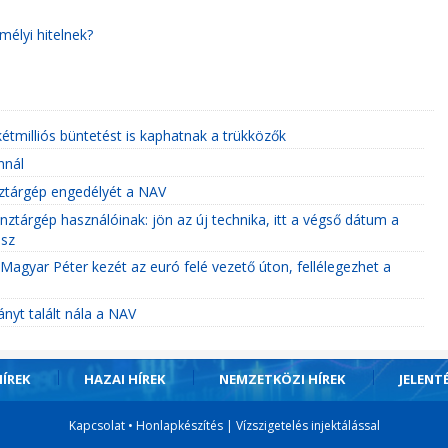
mélyi hitelnek?
tmilliós büntetést is kaphatnak a trükközők
nnál
énztárgép engedélyét a NAV
énztárgép használóinak: jön az új technika, itt a végső dátum a
esz
Magyar Péter kezét az euró felé vezető úton, fellélegezhet a
ányt talált nála a NAV
ÍREK
HAZAI HÍREK
NEMZETKÖZI HÍREK
JELENT
Kapcsolat
•
Honlapkészítés
|
Vízszigetelés injektálással