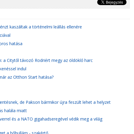
énzt kaszáltak a történelmi leállás ellenére
ciával
oros hatása
: a Citytől távozó Rodriért megy az öldöklő harc
kenéssel indul
már az Otthon Start hatása?
ntésnek, de Pakson bármikor újra feszült lehet a helyzet
s halála miatt
errel és a NATO gigahadseregével védik meg a világ
get a hőhullám - szakértő