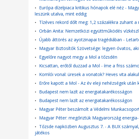
Európa dízelpiaca kritikus hónapok elé néz - Mag
•
leszünk utalva, mint eddig
Tízéves rekord dőlt meg: 1,2 százalékra zuhant a 
•
Orbán Anita: Nemzetközi együttműködés vízkész
•
Újabb áttörés az ayotzinapai tragédiában - Letar
•
Magyar Biztosítók Szövetsége: legyen óvatos, aki k
•
Egyelőre nagyot megy a Mol a tőzsdén
•
Kicsattan, erőtől duzzad a Mol - íme a friss szám
•
Komlói vonal: üresek a vonatok? Heves vita alakul
•
Erőre kapott a Mol - Az év eleji nehézségek utá
•
Budapest nem lazít az energiatakarékosságon
•
Budapest nem lazít az energiatakarékosságon
•
Magyar Péter beszámolt a Védelmi Munkacsoport
•
Magyar Péter: megőriztük Magyarország energia- 
•
Tőzsde napközben Augusztus 7. - A BUX szárnyal, 
•
játékos