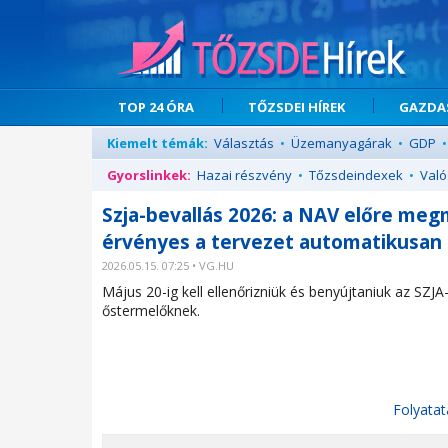
TOP 24 ÓRA
TŐZSDEI HÍREK
GAZDAS
Kiemelt témák:
Választás
•
Üzemanyagárak
•
GDP
•
Gyorslinkek:
Hazai részvény
•
Tőzsdeindexek
•
Való
Szja-bevallás 2026: a NAV előre me
érvényes a tervezet automatikusan
2026.05.15. 07:25 • VG.HU
Május 20-ig kell ellenőrizniük és benyújtaniuk az SZ
őstermelőknek.
Folyatat