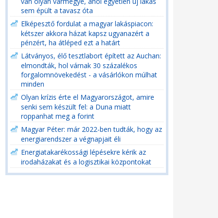
van olyan vármegye, ahol egyetlen új lakás
sem épült a tavasz óta
Elképesztő fordulat a magyar lakáspiacon:
kétszer akkora házat kapsz ugyanazért a
pénzért, ha átléped ezt a határt
Látványos, élő tesztlabort épített az Auchan:
elmondták, hol várnak 30 százalékos
forgalomnövekedést - a vásárlókon múlhat
minden
Olyan krízis érte el Magyarországot, amire
senki sem készült fel: a Duna miatt
roppanhat meg a forint
Magyar Péter: már 2022-ben tudták, hogy az
energiarendszer a végnapjait éli
Energiatakarékossági lépésekre kérik az
irodaházakat és a logisztikai központokat