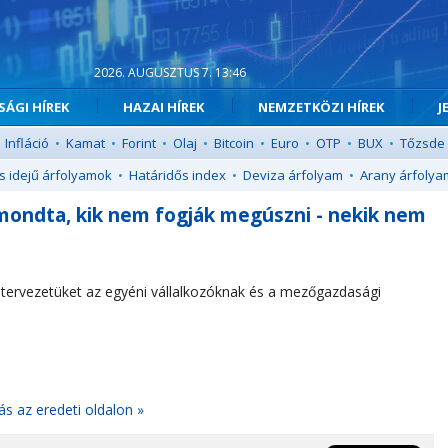
2026. AUGUSZTUS 7. 13:46
ÁGI HÍREK
HAZAI HÍREK
NEMZETKÖZI HÍREK
J
Infláció
•
Kamat
•
Forint
•
Olaj
•
Bitcoin
•
Euro
•
OTP
•
BUX
•
Tőzsde
s idejű árfolyamok
•
Határidős index
•
Deviza árfolyam
•
Arany árfolya
gmondta, kik nem fogják megúszni - nekik nem
JA-tervezetüket az egyéni vállalkozóknak és a mezőgazdasági
ás az eredeti oldalon »