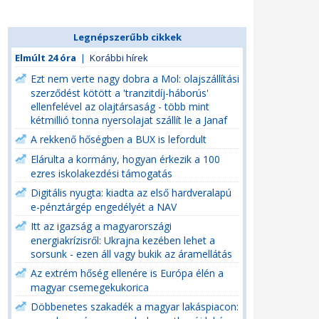
Legnépszerűbb cikkek
Elmúlt 24 óra
|
Korábbi hírek
Ezt nem verte nagy dobra a Mol: olajszállítási
szerződést kötött a 'tranzitdíj-háborús'
ellenfelével az olajtársaság - több mint
kétmillió tonna nyersolajat szállít le a Janaf
A rekkenő hőségben a BUX is lefordult
Elárulta a kormány, hogyan érkezik a 100
ezres iskolakezdési támogatás
Digitális nyugta: kiadta az első hardveralapú
e-pénztárgép engedélyét a NAV
Itt az igazság a magyarországi
energiakrízisről: Ukrajna kezében lehet a
sorsunk - ezen áll vagy bukik az áramellátás
Az extrém hőség ellenére is Európa élén a
magyar csemegekukorica
Döbbenetes szakadék a magyar lakáspiacon: