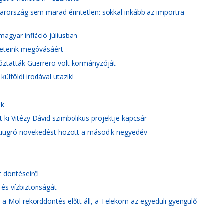
yarország sem marad érintetlen: sokkal inkább az importra
magyar infláció júliusban
leteink megóvásáért
tóztatták Guerrero volt kormányzóját
ülföldi irodával utazik!
ok
t ki Vitézy Dávid szimbolikus projektje kapcsán
n kiugró növekedést hozott a második negyedév
 döntéseiről
és vízbiztonságát
a Mol rekorddöntés előtt áll, a Telekom az egyedüli gyengülő